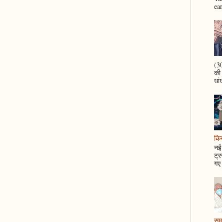
ea
(30
की
धां
कि
नई 
ट्र
गए 
समझ