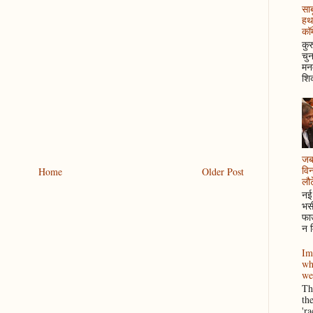
साब
हथ
कॉम
कुर
चुन
मनम
शिक
जब 
विन
Home
Older Post
लौटे
नई 
भसी
फाउ
न म
Im
wh
we
Thi
th
'r