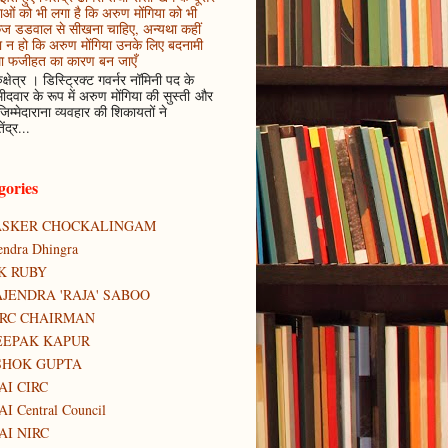
ाओं को भी लगा है कि अरुण मोंगिया को भी
कज डडवाल से सीखना चाहिए, अन्यथा कहीं
 न हो कि अरुण मोंगिया उनके लिए बदनामी
ा फजीहत का कारण बन जाएँ
ुक्षेत्र । डिस्ट्रिक्ट गवर्नर नॉमिनी पद के
मीदवार के रूप में अरुण मोंगिया की सुस्ती और
जिम्मेदाराना व्यवहार की शिकायतों ने
ेंद्र...
gories
ASKER CHOCKALINGAM
tendra Dhingra
K RUBY
JENDRA 'RAJA' SABOO
IRC CHAIRMAN
EEPAK KAPUR
SHOK GUPTA
AI CIRC
AI Central Council
AI NIRC