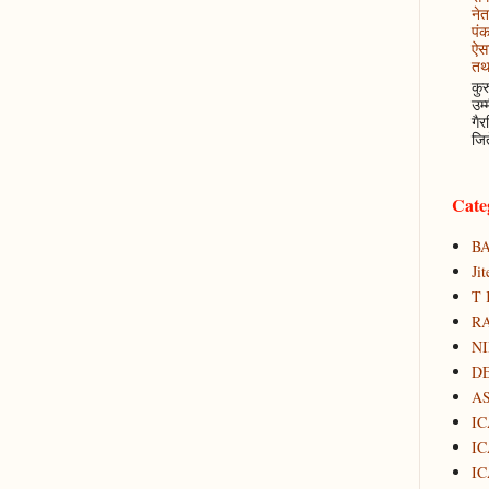
नेत
पं
ऐसा
तथ
कुर
उम्
गैर
जित
Cate
B
Ji
T 
RA
N
D
A
IC
IC
IC