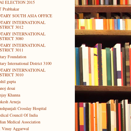
AI ELECTION 2015
T Prabhakar
TARY SOUTH ASIA OFFICE
OTARY INTERNATIONAL
STRICT 3012
OTARY INTERNATIONAL
STRICT 3080
OTARY INTERNATIONAL
STRICT 3011
tary Foundation
tary International District 3100
OTARY INTERNATIONAL
STRICT 3010
shil gupta
noj desai
njay Khanna
kesh Arneja
nshpanjali Crosslay Hospital
dical Council Of India
dian Medical Association
. Vinay Aggarwal