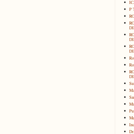
IC
P 
RO
R
DI
R
DI
R
DI
Ro
Ro
R
DI
Su
Ma
Sa
Mu
Pu
Me
In
Dr