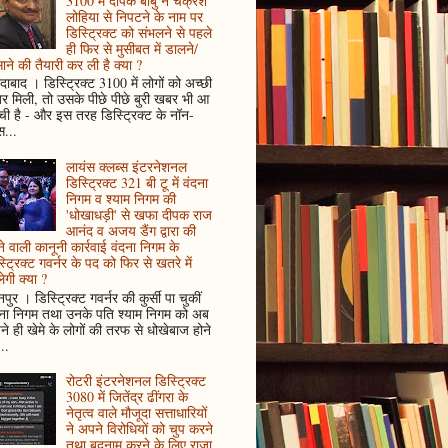
3100 में दीपक बाबु ने चक्रेश
लोहिया से निपटने के नाम पर
डिस्ट्रिक्ट को संभलने से पहले
ही फिर से मुसीबत में डालने/
ाने की तैयारी कर ली है क्या ?
ादाबाद । डिस्ट्रिक्ट 3100 में लोगों को अच्छी
 मिली, तो उसके पीछे पीछे बुरी खबर भी आ
ँची है - और इस तरह डिस्ट्रिक्ट के नॉन-
...
लायंस क्लब्स इंटरनेशनल
डिस्ट्रिक्ट 321 बी टू में वंदना
निगम व श्याम निगम की
'धोखाधड़ी' से खफा दीपक राज
आनंद व अजय डैंग द्वारा की
े वाली कानूनी कार्रवाई वंदना निगम के
्ट्रिक्ट गवर्नर के पद को फिर से खतरे में
ेगी क्या ?
पुर । डिस्ट्रिक्ट गवर्नर की कुर्सी पा चुकीं
दना निगम तथा उनके पति श्याम निगम को अब
े ही खेमे के लोगों की तरफ से धोखेबाज होने
..
रोटरी इंटरनेशनल डिस्ट्रिक्ट
3080 में जितेंद्र ढींगरा के
नेतृत्व वाले मौजूदा सत्ताधारियों
ने अपने विरोधियों को चुप करने
तथा बदनाम करने के लिए राजा