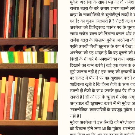
मुकेश अरनेजा के सामने पड़ गए तो राजेश
राजेश बत्रा के बारे अनाप-शनाप बकने ल
बत्रा के नजदीकियों से चुनौतीपूर्ण शब्दों म
गवर्नर का चुनाव जितवाते हैं ? रोटरी क्लब 
अरनेजा को डिस्ट्रिक्ट गवर्नर पद के चुनाव
समय राजेश बत्रा को निशाना बनाने और उ
राजेश बत्रा के खिलाफ मुकेश अरनेजा की 
प्रति उनकी निजी खुन्नस के रूप में देखा,
अरनेजा की यह आदत है कि वह दूसरों को 
किसी के भी बारे में अपशब्दों का तथा अश
दिखाने का काम करेंगे | कई एक क्लब के अध
मुझे जानता नहीं है |' इस तरह की हरकतों क
पर संकट में फँसने पर वह खुशामद करने और 
शातिराना खूबी है कि जिस तेजी के साथ व
उतनी ही तेजी के साथ उसके हाथ-पैर भी ज
सकते हैं | सी ओ एल के चुनाव में रमेश अग्
अग्रवाल की खुशामद करने में भी मुकेश अ
'राजनीतिक' कामयाबियों के बावजूद मुकेश 
नहीं है |
मुकेश अरनेजा ने इस स्थिति को भांप/पहचा
को विश्वास होने लगा था कि मुकेश अरनेजा
शुरू किया था कि अब वह फालतू के झमेलों मे