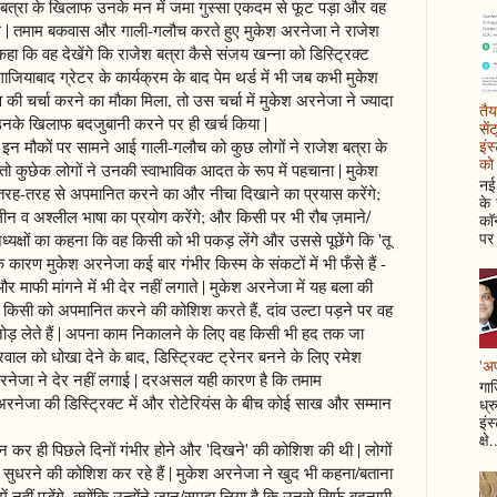
 बत्रा के खिलाफ उनके मन में जमा गुस्सा एकदम से फूट पड़ा और वह
गे | तमाम बकवास और गाली-गलौच करते हुए मुकेश अरनेजा ने राजेश
ें कहा कि वह देखेंगे कि राजेश बत्रा कैसे संजय खन्ना को डिस्ट्रिक्ट
गाजियाबाद ग्रेटर के कार्यक्रम के बाद पेम थर्ड में भी जब कभी मुकेश
 की चर्चा करने का मौका मिला, तो उस चर्चा में मुकेश अरनेजा ने ज्यादा
तैय
नके खिलाफ बदजुबानी करने पर ही खर्च किया |
सें
इंस
इन मौकों पर सामने आई गाली-गलौच को कुछ लोगों ने राजेश बत्रा के
को 
 तो कुछेक लोगों ने उनकी स्वाभाविक आदत के रूप में पहचाना | मुकेश
नई 
तरह-तरह से अपमानित करने का और नीचा दिखाने का प्रयास करेंगे;
के
ालीन व अश्लील भाषा का प्रयोग करेंगे; और किसी पर भी रौब ज़माने/
कॉन
पर 
्यक्षों का कहना कि वह किसी को भी पकड़ लेंगे और उससे पूछेंगे कि 'तू
े कारण मुकेश अरनेजा कई बार गंभीर किस्म के संकटों में भी फँसे हैं -
माफी मांगने में भी देर नहीं लगाते | मुकेश अरनेजा में यह बला की
ह किसी को अपमानित करने की कोशिश करते हैं, दांव उल्टा पड़ने पर वह
ोड़ लेते हैं | अपना काम निकालने के लिए वह किसी भी हद तक जा
रवाल को धोखा देने के बाद, डिस्ट्रिक्ट ट्रेनर बनने के लिए रमेश
'अप
रनेजा ने देर नहीं लगाई | दरअसल यही कारण है कि तमाम
गाज
अरनेजा की डिस्ट्रिक्ट में और रोटेरियंस के बीच कोई साख और सम्मान
ध्र
इंस
क्षे.
न कर ही पिछले दिनों गंभीर होने और 'दिखने' की कोशिश की थी | लोगों
 सुधरने की कोशिश कर रहे हैं | मुकेश अरनेजा ने खुद भी कहना/बताना
ं नहीं पड़ेंगे, क्योंकि उन्होंने जान/समझ लिया है कि उनसे सिर्फ बदनामी