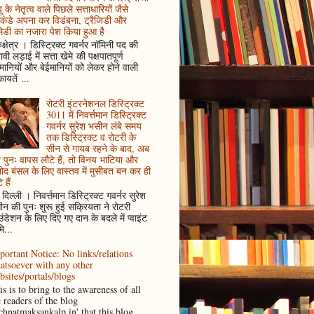
ू के नेतृत्व वाले पिछले सत्ताधारियों जैसे
कंडे अपना कर विडंबना, ट्रैजिडी और
ेडी का नजारा पेश किया हुआ है
ुक्षेत्र । डिस्ट्रिक्ट गवर्नर नॉमिनी पद की
ावी लड़ाई में सत्ता खेमे की पक्षपातपूर्ण
ानियों और बेईमानियों को लेकर होने वाली
ायतें ...
रोटरी इंटरनेशनल डिस्ट्रिक्ट
3011 में निवर्त्तमान डिस्ट्रिक्ट
गवर्नर सुरेश भसीन लंबे समय
तक डिस्ट्रिक्ट व रोटरी के
सीन से गायब रहने के बाद, अब
पुनः वापस लौटे हैं, तो विनय भाटिया और
ोद बंसल के लिए वास्तव में मुसीबत बन कर ही
 हैं
दिल्ली । निवर्त्तमान डिस्ट्रिक्ट गवर्नर सुरेश
न की पुनः शुरू हुई सक्रियता ने रोटरी
ंडेशन के लिए दिए गए दान के बदले में प्वाइंट
ि...
portant Notice: No links/relations
atsoever with any other
bsites/portals/blogs
s is to bring to the awareness of all
e readers of the blog
achnatmaksankalp.in' that this blog