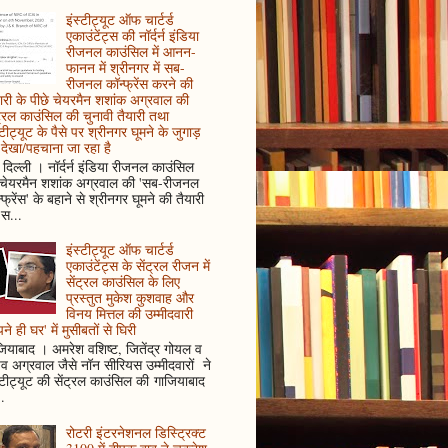
इंस्टीट्यूट ऑफ चार्टर्ड
एकाउंटेंट्स की नॉर्दर्न इंडिया
रीजनल काउंसिल में आनन-
फानन में श्रीनगर में सब-
रीजनल कॉन्फ्रेंस करने की
ारी के पीछे चेयरमैन शशांक अग्रवाल की
ट्रल काउंसिल की चुनावी तैयारी तथा
्टीट्यूट के पैसे पर श्रीनगर घूमने के जुगाड़
देखा/पहचाना जा रहा है
दिल्ली । नॉर्दर्न इंडिया रीजनल काउंसिल
 चेयरमैन शशांक अग्रवाल की 'सब-रीजनल
्फ्रेंस' के बहाने से श्रीनगर घूमने की तैयारी
स...
इंस्टीट्यूट ऑफ चार्टर्ड
एकाउंटेंट्स के सेंट्रल रीजन में
सेंट्रल काउंसिल के लिए
प्रस्तुत मुकेश कुशवाह और
विनय मित्तल की उम्मीदवारी
ने ही घर' में मुसीबतों से घिरी
ियाबाद । अमरेश वशिष्ट, जितेंद्र गोयल व
ुव अग्रवाल जैसे नॉन सीरियस उम्मीदवारों ने
्टीट्यूट की सेंट्रल काउंसिल की गाजियाबाद
..
रोटरी इंटरनेशनल डिस्ट्रिक्ट