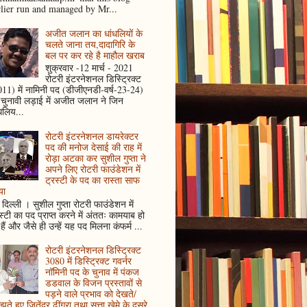
rlier run and managed by Mr...
अजीत जलान का धांधलियों के
चलते जाना तय,दादागिरि के
बल पर कर रहे है माहौल खराब
शुक्रवार -12 मार्च - 2021
रोटरी इंटरनेशनल डिस्ट्रिक्ट
11) में नामिनी पद (डीजीएनडी-वर्ष-23-24)
 चुनावी लड़ाई में अजीत जलान ने जिन
धलिय...
रोटरी इंटरनेशनल डायरेक्टर
पद की मनोज देसाई की राह में
रोड़ा अटका कर सुशील गुप्ता ने
अपने लिए रोटरी फाउंडेशन में
ट्रस्टी के पद का रास्ता साफ
या
दिल्ली । सुशील गुप्ता रोटरी फाउंडेशन में
स्टी का पद प्राप्त करने में अंततः कामयाब हो
हैं और जैसे ही उन्हें यह पद मिलना कंफर्म ...
रोटरी इंटरनेशनल डिस्ट्रिक्ट
3080 में डिस्ट्रिक्ट गवर्नर
नॉमिनी पद के चुनाव में पंकज
डडवाल के विजन प्रस्तावों से
पड़ने वाले प्रभाव को देखते/
ते हुए जितेंद्र ढींगरा तथा सत्ता खेमे के दूसरे