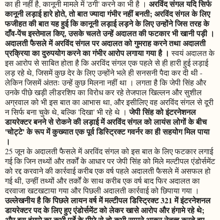
अरविंद संगल यदि सिर्फ
का ही नहीं है, कानूनी मामले में 'ठगी' करने का भी है ।
कानूनी लड़ाई हारे होते, तो बात ज्यादा गंभीर नहीं बनती; अरविंद संगल के लिए
फजीहत की बात यह हुई कि कानूनी लड़ाई लड़ने के लिए उन्होंने जिस तरह के
दाँव-पेंच इस्तेमाल किए, उसके चलते उन्हें अदालत की फटकार भी खानी पड़ी ।
अदालती फैसले में अरविंद संगल पर अदालत को गुमराह करने तथा अदालती
प्रक्रिया का दुरुपयोग करने का गंभीर आरोप लगाया गया है ।
स्वयं अदालत के
इस आरोप से साबित होता है कि अरविंद संगल एक पहले से ही हारी हुई लड़ाई
लड़ रहे थे, जिसमें कुछ देर के लिए उन्होंने भले ही सनसनी पैदा कर दी थी -
लेकिन जिसमें अंततः उन्हें कुछ मिलना नहीं था । लगता है कि जेपी सिंह और
उनके पीछे खड़ी लीडरशिप का विरोध कर रहे तेजपाल खिल्लन और सुशील
अग्रवाल को भी इस बात का आभास था, और इसीलिए वह अरविंद संगल से दूरी
जेपी सिंह को इंटरनेशनल
न सिर्फ बना चुके थे, बल्कि 'दिखा' भी रहे थे ।
डायरेक्टर बनने से रोकने की लड़ाई में अरविंद संगल को लायंस लोगों के बीच
'चोट्टे' के रूप में कुख्यात एक पूर्व डिस्ट्रिक्ट गवर्नर का ही सहयोग मिल पाया
।
25 जून के अदालती फैसले में अरविंद संगल को इस बात के लिए फटकार लगाई
गई कि जिन तथ्यों और तर्कों के आधार पर जेपी सिंह को मिले मल्टीपल एंडोर्समेंट
को रद्द करवाने की कार्रवाई करीब एक वर्ष पहले अदालती फैसले में असफल हो
गई थी, उन्हीं तथ्यों और तर्कों के साथ करीब एक वर्ष बाद फिर अदालत का
दरवाजा खटखटाया गया और पिछली अदालती कार्रवाई को छिपाया गया ।
उल्लेखनीय है कि पिछले लायन वर्ष में मल्टीपल डिस्ट्रिक्ट 321 में इंटरनेशनल
डायरेक्टर पद के लिए हुए एंडोर्समेंट को लेकर खासे आरोप और हंगामे रहे थे;
और इस हंगामे का कभी पर्दे के पीछे से तो कभी सामने आकर नेतृत्व करते हुए