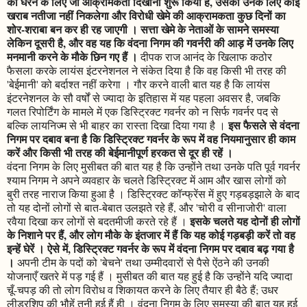
को घेरने के लिए जो आक्रामकता दिखाना शुरू किया है, उसका उनके लिए कोई
खराब नतीजा नहीं निकलेगा और विरोधी खेमे की आक्रामकता कुछ दिनों का
शोर-शराबा बन कर ही रह जाएगी । सत्ता खेमे के नेताओं के सामने समस्या
लेकिन दूसरी है, और वह यह कि वंदना निगम की गवर्नरी की आड़ में उनके लिए
मनमानी करने के मौके छिन गए हैं ।
दीपक राज आनंद के खिलाफ कठोर
फैसला करके लायंस इंटरनेशनल ने संकेत दिया है कि वह किसी भी तरह की
'बेईमानी' को बर्दाश्त नहीं करेगा । गौर करने वाली बात यह है कि लायंस
इंटरनेशनल के सौ वर्षों से ज्यादा के इतिहास में यह पहला अवसर है, जबकि
गलत रिपोर्टिंग के मामले में एक डिस्ट्रिक्ट गवर्नर को न सिर्फ गवर्नर पद से
इस फैसले से वंदना
बल्कि लायनिज्म से भी बाहर का रास्ता दिखा दिया गया है ।
निगम पर दबाव बना है कि डिस्ट्रिक्ट गवर्नर के रूप में वह नियमानुसार ही काम
करें और किसी भी तरह की बेईमानीपूर्ण हरकत से दूर ही रहें ।
वंदना निगम के लिए मुसीबत की बात यह है कि उन्होंने तथा उनके पति पूर्व गवर्नर
श्याम निगम ने अपने व्यवहार के चलते डिस्ट्रिक्ट में आम और खास लोगों को
बुरी तरह नाराज किया हुआ है । डिस्ट्रिक्ट कॉन्फ्रेंस में हुए गड़बड़झाले के बाद
तो यह दोनों लोगों से बात-बेबात उलझते रहे हैं, और 'चोरी व सीनाजोरी' वाला
इसके चलते यह दोनों ही लोगों
रवैया दिखा कर लोगों से बदतमीजी करते रहे हैं ।
के निशाने पर हैं, और लोग मौके के इंतजार में हैं कि यह कोई गड़बड़ी करें तो वह
इन्हें घेरें । ऐसे में, डिस्ट्रिक्ट गवर्नर के रूप में वंदना निगम पर दबाव बढ़ गया है
।
अपनी टीम के पदों को 'बेचने' तथा उम्मीदवारों से पैसे ऐंठने की उनकी
योजनाएँ खतरे में पड़ गई हैं । मुसीबत की बात यह हुई है कि उन्होंने यदि ज्यादा
चूँ-चपड़ की तो लोग विरोध व शिकायत करने के लिए तैयार ही बैठे हैं; उधर
लीडरशिप की भौहें तनी हुई हैं ही । वंदना निगम के लिए समस्या की बात यह हुई