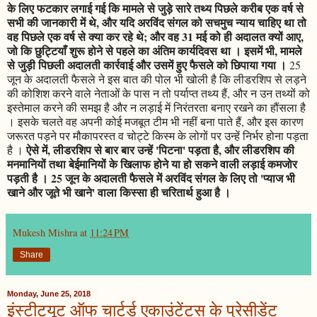
के लिए फटकार लगाई गई कि मामले से जुड़े सारे तथ्य पिछले करीब एक वर्ष से
सभी की जानकारी में थे, और यदि अरविंद संगल को सचमुच न्याय चाहिए था तो
वह पिछले एक वर्ष से क्या कर रहे थे; और वह 31 मई को ही अदालत क्यों आए,
जो कि छुट्टियाँ शुरू होने से पहले का अंतिम कार्यदिवस था । इसमें भी, मामले
से जुड़ी पिछली अदालती कार्रवाई और उसमें हुए फैसले को छिपाया गया ।
25
जून के अदालती फैसले ने इस बात की पोल भी खोली है कि लीडरशिप से लड़ने
की कोशिश करने वाले नेताओं के पास न तो पर्याप्त तथ्य हैं, और न उन तथ्यों को
इस्तेमाल करने की समझ है और न लड़ाई में निरंतरता बनाए रखने का हौंसला है
। इसके चलते वह अपनी कोई मजबूत टीम भी नहीं बना पाते हैं, और इस कारण
जरूरत पड़ने पर मौकापरस्त व चोट्टे किस्म के लोगों पर उन्हें निर्भर होना पड़ता
ऐसे में, लीडरशिप से बार बार उन्हें 'पिटना' पड़ता है, और लीडरशिप की
है ।
मनमानियों तथा बेईमानियों के खिलाफ होने या हो सकने वाली लड़ाई कमजोर
पड़ती है । 25 जून के अदालती फैसले में अरविंद संगल के लिए तो 'प्याज भी
खाने और जूते भी खाने' वाला किस्सा ही चरितार्थ हुआ है ।
Mukesh Mishra
at
11:24 PM
Share
Monday, June 25, 2018
इंस्टीट्यूट ऑफ चार्टर्ड एकाउंटेंट्स के प्रेसीडेंट