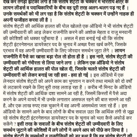
देख कर तगड़ा झटका लगा है कि संतोष शेट्टी के चक्कर में भारतीय क्षेत्र के
लायन लीडर्स व पदाधिकारियों के बीच वह पूरी तरह अलग-थलग पड़ गए हैं ।
उनके समर्थकों को भी लग रहा है कि संतोष शेट्टी के चक्कर में उन्होंने नाहक ही
अपनी फजीहत करवा ली है ।
संतोष शेट्टी की आर्थिक हालत की पोल खोलते एक ऑडियो ने भी संतोष शेट्टी
की उम्मीदवारी की आड़ लेकर राजनीति करने की अशोक मेहता व राजु मनवानी
की कोशिशों को धक्का पहुँचाया है । असल में हवा बनाई गई थी कि संतोष
शेट्टी इंटरनेशनल डायरेक्टर पद के चुनाव में अच्छा पैसा खर्च करेंगे, जिसके
लायन
प्रभाव में वह अपनी उम्मीदवारी के लिए जोरदार समर्थन जुटा लेंगे ।
राजनीति में पैसे का खासा बड़ा रोल तो होता ही है । इस नाते, संतोष शेट्टी की
उम्मीदवारी को गंभीरता से लिया जाने लगा । लेकिन एक ऑडियो ने संतोष
शेट्टी की आर्थिक हालत की पोल खोल दी, जिसके चलते संतोष शेट्टी की
उम्मीदवारी को लेकर बनाई जा रही हवा - हवा हो गई ।
इस ऑडियो में एक
लेनदार संतोष शेट्टी को अपने काम का भुगतान न करने तथा मामले को दो वर्षों
से लटकाये रखने के लिए बुरी तरह लताड़ रहा है । करीब नौ मिनट के ऑडियो
में संतोष शेट्टी की आर्थिक दशा सामने आ रही है, जिसमें किस्तों में पैसे अदा
करने के अपने वायदे में भी उनके लगातार असफल रहने की बात सामने आ रही
है, और एक लाख रुपए तक चुकाने में वह अपनी असमर्थता जता रहे हैं । इस
ऑडियो के सामने आने के बाद लोगों के बीच सवाल उठा कि आर्थिक तंगी से जूझ
रहे संतोष शेट्टी इंटरनेशनल डायरेक्टर पद के चुनाव को भला कैसे अफोर्ड कर
इसी तरह के सवालों के बीच संतोष शेट्टी की उम्मीदवारी के लिए
सकेंगे ?
समर्थन जुटाने की कोशिशों में लगे लोगों ने अपने आप को पीछे कर लिया है ।
संतोष शेट्टी के समर्थकों व नजदीकियों को डर हुआ है कि वह संतोष शेट्टी की