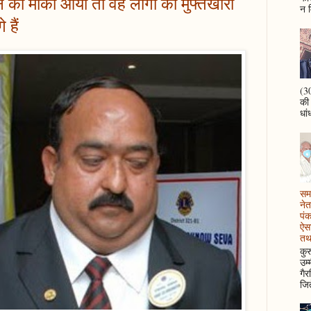
े का मौका आया तो वह लोगों को मुफ्तखोरी
न म
 हैं
(30
की
धां
समझ
नेत
पं
ऐसा
तथ
कुर
उम्
गैर
जित