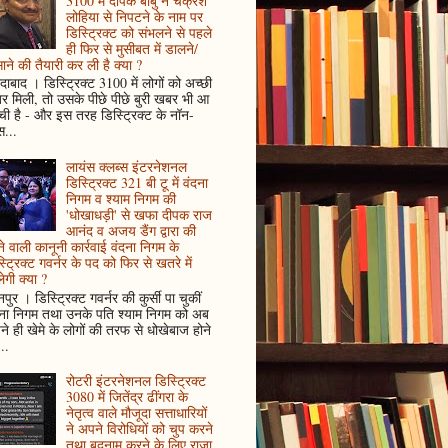
3100 में दीपक बाबु ने चक्रेश
लोहिया से निपटने के नाम पर
डिस्ट्रिक्ट को संभलने से पहले
ही फिर से मुसीबत में डालने/
ाने की तैयारी कर ली है क्या ?
ादाबाद । डिस्ट्रिक्ट 3100 में लोगों को अच्छी
 मिली, तो उसके पीछे पीछे बुरी खबर भी आ
ँची है - और इस तरह डिस्ट्रिक्ट के नॉन-
...
लायंस क्लब्स इंटरनेशनल
डिस्ट्रिक्ट 321 बी टू में वंदना
निगम व श्याम निगम की
'धोखाधड़ी' से खफा दीपक राज
आनंद व अजय डैंग द्वारा की
े वाली कानूनी कार्रवाई वंदना निगम के
्ट्रिक्ट गवर्नर के पद को फिर से खतरे में
ेगी क्या ?
पुर । डिस्ट्रिक्ट गवर्नर की कुर्सी पा चुकीं
दना निगम तथा उनके पति श्याम निगम को अब
े ही खेमे के लोगों की तरफ से धोखेबाज होने
..
रोटरी इंटरनेशनल डिस्ट्रिक्ट
3080 में जितेंद्र ढींगरा के
नेतृत्व वाले मौजूदा सत्ताधारियों
ने अपने विरोधियों को चुप करने
तथा बदनाम करने के लिए राजा