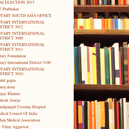
AI ELECTION 2015
T Prabhakar
TARY SOUTH ASIA OFFICE
OTARY INTERNATIONAL
STRICT 3012
OTARY INTERNATIONAL
STRICT 3080
OTARY INTERNATIONAL
STRICT 3011
tary Foundation
tary International District 3100
OTARY INTERNATIONAL
STRICT 3010
shil gupta
noj desai
njay Khanna
kesh Arneja
nshpanjali Crosslay Hospital
dical Council Of India
dian Medical Association
. Vinay Aggarwal