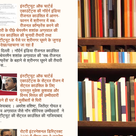
इंस्टीट्यूट ऑफ चार्टर्ड
एकाउंटेंट्स की नॉर्दर्न इंडिया
रीजनल काउंसिल में आनन-
फानन में श्रीनगर में सब-
रीजनल कॉन्फ्रेंस करने की
ारी के पीछे चेयरमैन शशांक अग्रवाल की
ट्रल काउंसिल की चुनावी तैयारी तथा
्टीट्यूट के पैसे पर श्रीनगर घूमने के जुगाड़
देखा/पहचाना जा रहा है
दिल्ली । नॉर्दर्न इंडिया रीजनल काउंसिल
 चेयरमैन शशांक अग्रवाल की 'सब-रीजनल
्फ्रेंस' के बहाने से श्रीनगर घूमने की तैयारी
स...
इंस्टीट्यूट ऑफ चार्टर्ड
एकाउंटेंट्स के सेंट्रल रीजन में
सेंट्रल काउंसिल के लिए
प्रस्तुत मुकेश कुशवाह और
विनय मित्तल की उम्मीदवारी
ने ही घर' में मुसीबतों से घिरी
ियाबाद । अमरेश वशिष्ट, जितेंद्र गोयल व
ुव अग्रवाल जैसे नॉन सीरियस उम्मीदवारों ने
्टीट्यूट की सेंट्रल काउंसिल की गाजियाबाद
..
रोटरी इंटरनेशनल डिस्ट्रिक्ट