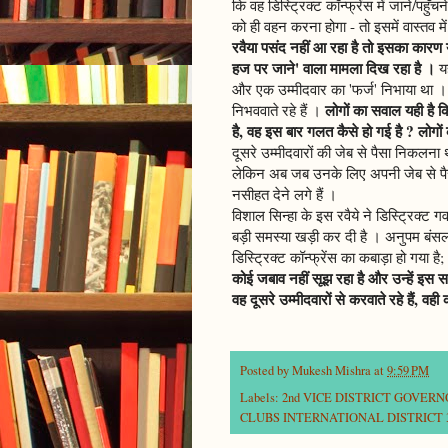
कि वह डिस्ट्रिक्ट कॉन्फ्रेंस में जाने/पहुँच
को ही वहन करना होगा - तो इसमें वास्तव म
रवैया पसंद नहीं आ रहा है तो इसका कारण यही 
हज पर जाने' वाला मामला दिख रहा है ।
यह
और एक उम्मीदवार का 'फर्ज' निभाया था । सिर
लोगों का सवाल यही है क
निभववाते रहे हैं ।
है, वह इस बार गलत कैसे हो गई है ? लोगों
दूसरे उम्मीदवारों की जेब से पैसा निकलना
लेकिन अब जब उनके लिए अपनी जेब से पैस
नसीहत देने लगे हैं ।
विशाल सिन्हा के इस रवैये ने डिस्ट्रिक्ट 
बड़ी समस्या खड़ी कर दी है । अनुपम बंसल 
डिस्ट्रिक्ट कॉन्फ्रेंस का कबाड़ा हो गया है;
कोई जबाव नहीं सूझ रहा है और उन्हें इस सव
वह दूसरे उम्मीदवारों से करवाते रहे हैं, वही
Posted by
Mukesh Mishra
at
9:59 PM
Labels:
2nd VICE DISTRICT GOVER
CLUBS INTERNATIONAL DISTRICT 3