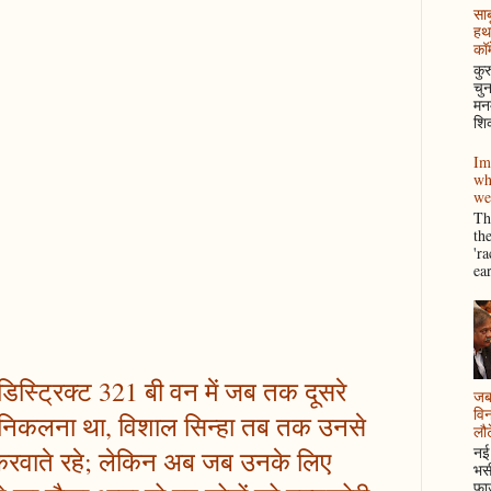
साब
हथ
कॉम
कुर
चुन
मनम
शिक
Im
wh
we
Thi
th
'r
ea
िस्ट्रिक्ट 321 बी वन में जब तक दूसरे
जब 
विन
ैसा निकलना था, विशाल सिन्हा तब तक उनसे
लौटे
नई 
ा करवाते रहे; लेकिन अब जब उनके लिए
भसी
फाउ