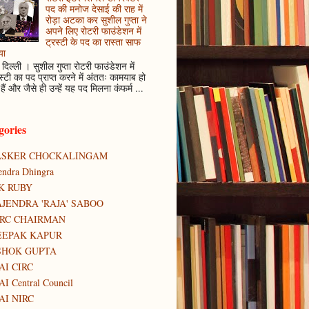
पद की मनोज देसाई की राह में
रोड़ा अटका कर सुशील गुप्ता ने
अपने लिए रोटरी फाउंडेशन में
ट्रस्टी के पद का रास्ता साफ
या
दिल्ली । सुशील गुप्ता रोटरी फाउंडेशन में
स्टी का पद प्राप्त करने में अंततः कामयाब हो
हैं और जैसे ही उन्हें यह पद मिलना कंफर्म ...
gories
ASKER CHOCKALINGAM
tendra Dhingra
K RUBY
JENDRA 'RAJA' SABOO
IRC CHAIRMAN
EEPAK KAPUR
SHOK GUPTA
AI CIRC
AI Central Council
AI NIRC