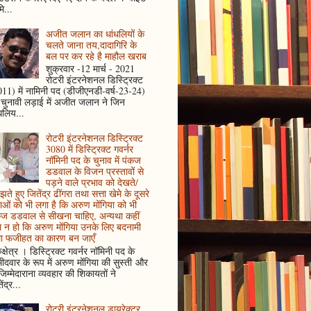
ि...
अजीत जलान का धांधलियों के
चलते जाना तय,दादागिरि के
बल पर कर रहे है माहौल खराब
शुक्रवार -12 मार्च - 2021
रोटरी इंटरनेशनल डिस्ट्रिक्ट
11) में नामिनी पद (डीजीएनडी-वर्ष-23-24)
 चुनावी लड़ाई में अजीत जलान ने जिन
धलिय...
रोटरी इंटरनेशनल डिस्ट्रिक्ट
3080 में डिस्ट्रिक्ट गवर्नर
नॉमिनी पद के चुनाव में पंकज
डडवाल के विजन प्रस्तावों से
पड़ने वाले प्रभाव को देखते/
ते हुए जितेंद्र ढींगरा तथा सत्ता खेमे के दूसरे
ाओं को भी लगा है कि अरुण मोंगिया को भी
कज डडवाल से सीखना चाहिए, अन्यथा कहीं
 न हो कि अरुण मोंगिया उनके लिए बदनामी
ा फजीहत का कारण बन जाएँ
ुक्षेत्र । डिस्ट्रिक्ट गवर्नर नॉमिनी पद के
मीदवार के रूप में अरुण मोंगिया की सुस्ती और
जिम्मेदाराना व्यवहार की शिकायतों ने
ेंद्र...
रोटरी इंटरनेशनल डायरेक्टर