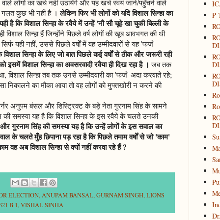
ने वाले लोगों का खर्च नहीं उठायेंगे और यह खर्च स्वयं जाने/पहुँचने वाले
IC
लेकिन फिर भी लोगों को यदि विशाल सिन्हा का
ें गलत कुछ भी नहीं है ।
P 
है कि विशाल सिन्हा के रवैये में उन्हें 'नौ सौ चूहे खा चुकी बिल्ली के
RO
ी विशाल सिन्हा हैं जिन्होंने पिछले वर्ष लोगों की खूब आवभगत की थी
R
्फ यही नहीं, उससे पिछले वर्षों में वह उम्मीदवारों से यह 'फर्ज'
DI
ि विशाल सिन्हा के लिए जो बात पिछले कई वर्षों से ठीक और जरूरी रही
R
 को इसमें विशाल सिन्हा का अवसरवादी रवैया ही दिख रहा है ।
जब तक
DI
 था, विशाल सिन्हा तब तक उनसे उम्मीदवारी का 'फर्ज' अदा करवाते रहे;
R
DI
ा निकालने का मौका आया तो वह लोगों को मुफ्तखोरी न करने की
Ro
गवर्नर अनुपम बंसल और डिस्ट्रिक्ट के बड़े नेता गुरनाम सिंह के सामने
Ro
की समस्या यह है कि विशाल सिन्हा के इस रवैये के चलते उनकी
R
और गुरनाम सिंह की समस्या यह है कि उन्हें लोगों के इस सवाल का
DI
ाल के चलते मुँह छिपाना पड़ रहा है कि पिछले तमाम वर्षों से जो 'काम'
Su
 काम वह अब विशाल सिन्हा से क्यों नहीं करवा रहे हैं ?
Ma
Sa
Mu
Pu
Me
NOR ELECTION
,
ANUPAM BANSAL
,
GURNAM SINGH
,
LIONS
In
21 B 1
,
VISHAL SINHA
Dr