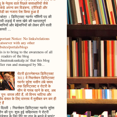
ू के नेतृत्व वाले पिछले सत्ताधारियों जैसे
कंडे अपना कर विडंबना, ट्रैजिडी और
ेडी का नजारा पेश किया हुआ है
ुक्षेत्र । डिस्ट्रिक्ट गवर्नर नॉमिनी पद की
ावी लड़ाई में सत्ता खेमे की पक्षपातपूर्ण
ानियों और बेईमानियों को लेकर होने वाली
ायतें ...
portant Notice: No links/relations
atsoever with any other
bsites/portals/blogs
s is to bring to the awareness of all
e readers of the blog
achnatmaksankalp.in' that this blog
rlier run and managed by Mr...
रोटरी इंटरनेशनल डिस्ट्रिक्ट
3011 में निवर्त्तमान डिस्ट्रिक्ट
गवर्नर सुरेश भसीन लंबे समय
तक डिस्ट्रिक्ट व रोटरी के
सीन से गायब रहने के बाद, अब
पुनः वापस लौटे हैं, तो विनय भाटिया और
ोद बंसल के लिए वास्तव में मुसीबत बन कर ही
 हैं
दिल्ली । निवर्त्तमान डिस्ट्रिक्ट गवर्नर सुरेश
न की पुनः शुरू हुई सक्रियता ने रोटरी
ंडेशन के लिए दिए गए दान के बदले में प्वाइंट