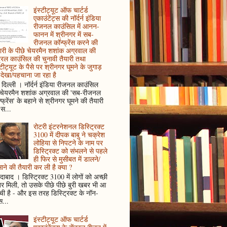
इंस्टीट्यूट ऑफ चार्टर्ड
एकाउंटेंट्स की नॉर्दर्न इंडिया
रीजनल काउंसिल में आनन-
फानन में श्रीनगर में सब-
रीजनल कॉन्फ्रेंस करने की
ारी के पीछे चेयरमैन शशांक अग्रवाल की
ट्रल काउंसिल की चुनावी तैयारी तथा
्टीट्यूट के पैसे पर श्रीनगर घूमने के जुगाड़
देखा/पहचाना जा रहा है
दिल्ली । नॉर्दर्न इंडिया रीजनल काउंसिल
 चेयरमैन शशांक अग्रवाल की 'सब-रीजनल
्फ्रेंस' के बहाने से श्रीनगर घूमने की तैयारी
स...
रोटरी इंटरनेशनल डिस्ट्रिक्ट
3100 में दीपक बाबु ने चक्रेश
लोहिया से निपटने के नाम पर
डिस्ट्रिक्ट को संभलने से पहले
ही फिर से मुसीबत में डालने/
ाने की तैयारी कर ली है क्या ?
ादाबाद । डिस्ट्रिक्ट 3100 में लोगों को अच्छी
 मिली, तो उसके पीछे पीछे बुरी खबर भी आ
ँची है - और इस तरह डिस्ट्रिक्ट के नॉन-
...
इंस्टीट्यूट ऑफ चार्टर्ड