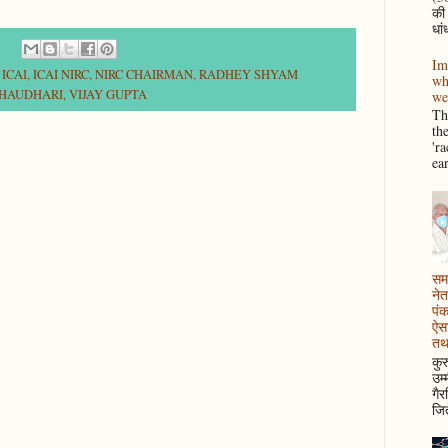
की
धां
Im
,
ICAI
,
ICAI NIRC
,
NIRC CHAIRMAN
,
RADHEY SHYAM
wh
CHAUDHARI
,
VIJAY GUPTA
we
Thi
th
'r
ea
समझ
नेत
पं
ऐसा
तथ
कुर
उम्
गैर
जित