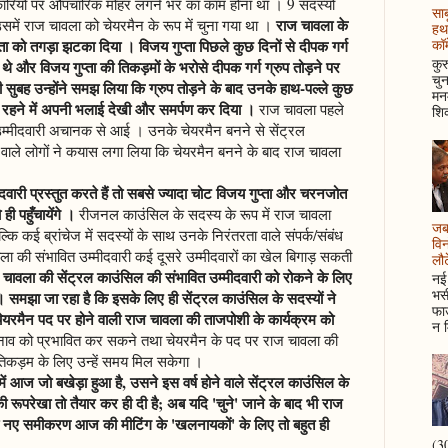
ाधिकारियों पर औपचारिक मोहर लगने भर का काम होना था । 9 सदस्यों
साब
राज चावला के
 उसमें राज चावला को चेयरमैन के रूप में चुना गया था ।
हथ
ता को तगड़ा झटका दिया । विजय गुप्ता पिछले कुछ दिनों से दीपक गर्ग
कॉम
कुर
 थे और विजय गुप्ता की तिकड़मों के भरोसे दीपक गर्ग ग्रुप तोड़ने पर
चुन
 सुबह उन्होंने समझ लिया कि ग्रुप तोड़ने के बाद उनके हाथ-पल्ले कुछ
मनम
 बने रहने में अपनी भलाई देखी और समर्पण कर दिया ।
राज चावला पहले
शिक
 उम्मीदवारी अचानक से आई । उनके चेयरमैन बनने से सेंट्रल
े वाले लोगों ने कयास लगा लिया कि चेयरमैन बनने के बाद राज चावला
वारी प्रस्तुत करते हैं तो सबसे ज्यादा चोट विजय गुप्ता और चरनजोत
ही पहुँचायेंगे ।
रीजनल काउंसिल के सदस्य के रूप में राज चावला
जब 
ल्कि कई ब्रांचेज में सदस्यों के साथ उनके निरंतरता वाले संपर्क/संबंध
विन
वला की संभावित उम्मीदवारी कई दूसरे उम्मीदवारों का खेल बिगाड़ सकती
लौटे
ावला की सेंट्रल काउंसिल की संभावित उम्मीदवारी को रोकने के लिए
नई 
भसी
। समझा जा रहा है कि इसके लिए ही सेंट्रल काउंसिल के सदस्यों ने
फाउ
यरमैन पद पर होने वाली राज चावला की ताजपोशी के कार्यक्रम को
न म
नाव को प्रभावित कर सकने तथा चेयरमैन के पद पर राज चावला की
कड़म के लिए उन्हें समय मिल सकेगा ।
में आज जो बखेड़ा हुआ है, उसने इस वर्ष होने वाले सेंट्रल काउंसिल के
की रूपरेखा तो तैयार कर ही दी है; अब यदि 'चुने' जाने के बाद भी राज
तो नए समीकरण आज की मीटिंग के 'खलनायकों' के लिए तो बहुत ही
(30