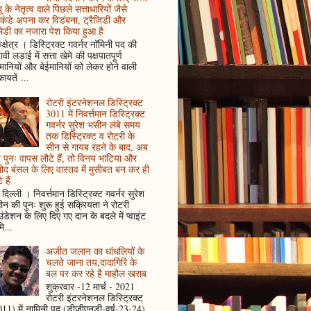
ू के नेतृत्व वाले पिछले सत्ताधारियों जैसे
कंडे अपना कर विडंबना, ट्रैजिडी और
ेडी का नजारा पेश किया हुआ है
ुक्षेत्र । डिस्ट्रिक्ट गवर्नर नॉमिनी पद की
ावी लड़ाई में सत्ता खेमे की पक्षपातपूर्ण
ानियों और बेईमानियों को लेकर होने वाली
ायतें ...
रोटरी इंटरनेशनल डिस्ट्रिक्ट
3011 में निवर्त्तमान डिस्ट्रिक्ट
गवर्नर सुरेश भसीन लंबे समय
तक डिस्ट्रिक्ट व रोटरी के
सीन से गायब रहने के बाद, अब
पुनः वापस लौटे हैं, तो विनय भाटिया और
ोद बंसल के लिए वास्तव में मुसीबत बन कर ही
 हैं
दिल्ली । निवर्त्तमान डिस्ट्रिक्ट गवर्नर सुरेश
न की पुनः शुरू हुई सक्रियता ने रोटरी
ंडेशन के लिए दिए गए दान के बदले में प्वाइंट
ि...
अजीत जलान का धांधलियों के
चलते जाना तय,दादागिरि के
बल पर कर रहे है माहौल खराब
शुक्रवार -12 मार्च - 2021
रोटरी इंटरनेशनल डिस्ट्रिक्ट
11) में नामिनी पद (डीजीएनडी-वर्ष-23-24)