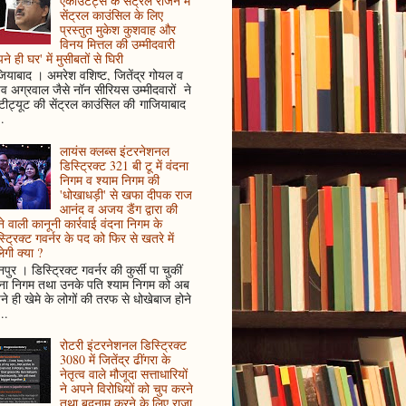
एकाउंटेंट्स के सेंट्रल रीजन में
सेंट्रल काउंसिल के लिए
प्रस्तुत मुकेश कुशवाह और
विनय मित्तल की उम्मीदवारी
ने ही घर' में मुसीबतों से घिरी
ियाबाद । अमरेश वशिष्ट, जितेंद्र गोयल व
ुव अग्रवाल जैसे नॉन सीरियस उम्मीदवारों ने
्टीट्यूट की सेंट्रल काउंसिल की गाजियाबाद
..
लायंस क्लब्स इंटरनेशनल
डिस्ट्रिक्ट 321 बी टू में वंदना
निगम व श्याम निगम की
'धोखाधड़ी' से खफा दीपक राज
आनंद व अजय डैंग द्वारा की
े वाली कानूनी कार्रवाई वंदना निगम के
्ट्रिक्ट गवर्नर के पद को फिर से खतरे में
ेगी क्या ?
पुर । डिस्ट्रिक्ट गवर्नर की कुर्सी पा चुकीं
दना निगम तथा उनके पति श्याम निगम को अब
े ही खेमे के लोगों की तरफ से धोखेबाज होने
..
रोटरी इंटरनेशनल डिस्ट्रिक्ट
3080 में जितेंद्र ढींगरा के
नेतृत्व वाले मौजूदा सत्ताधारियों
ने अपने विरोधियों को चुप करने
तथा बदनाम करने के लिए राजा