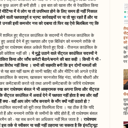
शक्ल कुछ अलग ही बनी होती । इस बात को खास तौर से रेखांकित किया
ी मीटिंग्स में ये लोग या तो उपस्थित होने के लिए समय ही नहीं निकाल
होने वाली पक्षपातपूर्ण व भ्रष्ट कार्रवाइयों पर या तो चुप रहते हैं और या
ल ने उनकी इसी कमजोर नस को दबाया तो फिर वह ऐसे बिलबिला गए कि
तैय
सें
 में शामिल हुए सेंट्रल काउंसिल के सदस्यों ने रीजनल काउंसिल के
इंस
हुए अवार्ड देने में हुए पक्षपात और एक बिल्डिंग को मनमाने तरीके से
को 
 मुद्दों पर राधेश्याम बंसल अकेले घिरते हुए दिखे - रीजनल काउंसिल के
नई 
के
ये मुद्धे उठाने वाले सेंट्रल काउंसिल सदस्यों ने
ने की कोशिश नहीं की ।
कॉन
खांकित किया और जाँच कमेटी बैठाने/बनाने की बात कही । किसी ने भी -
पर 
 का विरोध नहीं किया । सभी की सहमति बनी कि इन दोनों मामलों की
से यह बात यहीं खत्म हो जानी चाहिए थी और मीटिंग को अगले एजेंडे
ल काउंसिल के सदस्य; खासकर चरनजोत सिंह नंदा, संजीव चौधरी और
ेकर कमेंटबाजी करते रहे तथा अपनी कमेंटबाजी के जरिये राधेश्याम
ख कर राधेश्याम बंसल ने भी आक्रामक रुख अपना लिया और सेंट्रल
फँस
्रल काउंसिल में अवार्ड देने में पक्षपात नहीं होता है क्या और वहाँ
मुर
ैं क्या - वहाँ आप लोग जाँच करवाने के माँग क्यों नहीं उठाते हो ?
खबर
 काउंसिल सदस्यों को बुरी तरह तिलमिला दिया । यह ठीक है कि यदि
पहु
होते हैं और मनमाने तरीके से जमीनों के सौदे होते हैं, तो राधेश्याम बंसल
डिस
राधेश्याम
रमैन को - यह सब करने का अधिकार नहीं मिल जाता है ।
हें इस तर्क से स्वीकार या सही नहीं ठहराया जा सकता है कि इंस्टीट्यूट