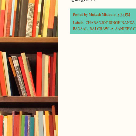
Posted by
Mukesh Mishra
at
8:35 PM
Labels:
CHARANJOT SINGH NANDA
BANSAL
,
RAJ CHAWLA
,
SANJEEV 