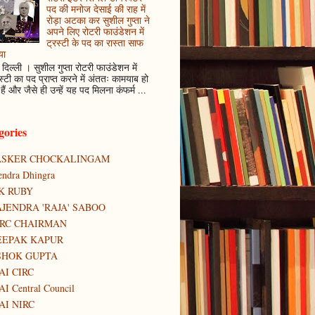
पद की मनोज देसाई की राह में
रोड़ा अटका कर सुशील गुप्ता ने
अपने लिए रोटरी फाउंडेशन में
ट्रस्टी के पद का रास्ता साफ
या
दिल्ली । सुशील गुप्ता रोटरी फाउंडेशन में
स्टी का पद प्राप्त करने में अंततः कामयाब हो
हैं और जैसे ही उन्हें यह पद मिलना कंफर्म ...
gories
ASKER CHOCKALINGAM
tendra Dhingra
K RUBY
JENDRA 'RAJA' SABOO
IRC CHAIRMAN
EEPAK KAPUR
SHOK GUPTA
AI CIRC
AI Central Council
AI NIRC