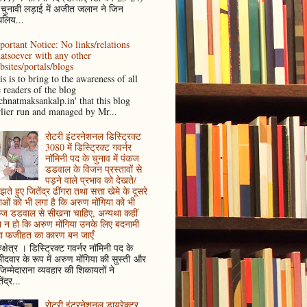
 चुनावी लड़ाई में अजीत जलान ने जिन
धलिय...
portant Notice: No links/relations
atsoever with any other
bsites/portals/blogs
s is to bring to the awareness of all
e readers of the blog
achnatmaksankalp.in' that this blog
rlier run and managed by Mr...
रोटरी इंटरनेशनल डिस्ट्रिक्ट
3080 में डिस्ट्रिक्ट गवर्नर
नॉमिनी पद के चुनाव में पंकज
डडवाल के विजन प्रस्तावों से
पड़ने वाले प्रभाव को देखते/
ते हुए जितेंद्र ढींगरा तथा सत्ता खेमे के दूसरे
ाओं को भी लगा है कि अरुण मोंगिया को भी
कज डडवाल से सीखना चाहिए, अन्यथा कहीं
 न हो कि अरुण मोंगिया उनके लिए बदनामी
ा फजीहत का कारण बन जाएँ
ुक्षेत्र । डिस्ट्रिक्ट गवर्नर नॉमिनी पद के
मीदवार के रूप में अरुण मोंगिया की सुस्ती और
जिम्मेदाराना व्यवहार की शिकायतों ने
ेंद्र...
रोटरी इंटरनेशनल डायरेक्टर