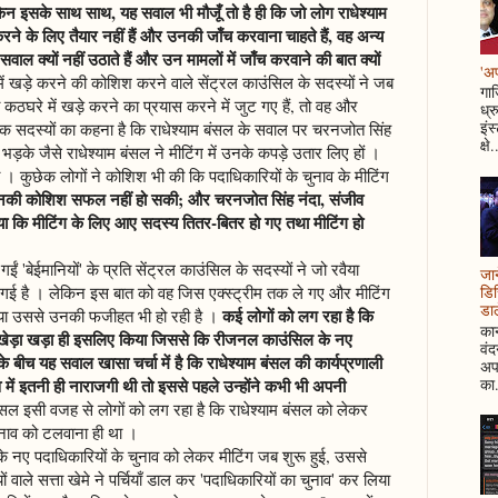
किन इसके साथ साथ, यह सवाल भी मौजूँ तो है ही कि जो लोग राधेश्याम
त करने के लिए तैयार नहीं हैं और उनकी जाँच करवाना चाहते हैं, वह अन्य
ं सवाल क्यों नहीं उठाते हैं और उन मामलों में जाँच करवाने की बात क्यों
'अप
ें खड़े करने की कोशिश करने वाले सेंट्रल काउंसिल के सदस्यों ने जब
गाज
ही कठघरे में खड़े करने का प्रयास करने में जुट गए हैं, तो वह और
ध्र
इंस
ेक सदस्यों का कहना है कि राधेश्याम बंसल के सवाल पर चरनजोत सिंह
क्षे.
 भड़के जैसे राधेश्याम बंसल ने मीटिंग में उनके कपड़े उतार लिए हों ।
 लगी । कुछेक लोगों ने कोशिश भी की कि पदाधिकारियों के चुनाव के मीटिंग
नकी कोशिश सफल नहीं हो सकी; और चरनजोत सिंह नंदा, संजीव
िया कि मीटिंग के लिए आए सदस्य तितर-बितर हो गए तथा मीटिंग हो
 गईं 'बेईमानियों' के प्रति सेंट्रल काउंसिल के सदस्यों ने जो रवैया
जान
गई है । लेकिन इस बात को वह जिस एक्स्ट्रीम तक ले गए और मीटिंग
डिस
डाल
कई लोगों को लग रहा है कि
ने दिया उससे उनकी फजीहत भी हो रही है ।
कान
में बखेड़ा खड़ा ही इसलिए किया जिससे कि रीजनल काउंसिल के नए
वं
े बीच यह सवाल खासा चर्चा में है कि राधेश्याम बंसल की कार्यप्रणाली
अपन
का.
व में इतनी ही नाराजगी थी तो इससे पहले उन्होंने कभी भी अपनी
 इसी वजह से लोगों को लग रहा है कि राधेश्याम बंसल को लेकर
ुनाव को टलवाना ही था ।
के नए पदाधिकारियों के चुनाव को लेकर मीटिंग जब शुरू हुई, उससे
वाले सत्ता खेमे ने पर्चियाँ डाल कर 'पदाधिकारियों का चुनाव' कर लिया