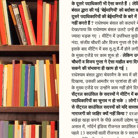
के दूसरे पदाधिकारी भी ऐसा करते हैं । ले
बंसल द्धारा की गई 'बेईमानियों' को बर्दाश्
दूसरे पदाधिकारियों की बेईमानियों के बारे मे
नहीं करते हैं ?
राधेश्याम बंसल को कठघरे म
देखा/पाया कि राधेश्याम बंसल उलटे उन्हें 
ज्यादा भड़क गए । मीटिंग में उपस्थित कुछ
नंदा, संजीव चौधरी और विजय गुप्ता तो ऐसे
इसके बाद मीटिंग में बस तू-तू मैं-मैं होने
लेकिन उ
के मुख्य एजेंडे पर काम शुरू हो -
चौधरी व विजय गुप्ता ने ऐसा माहौल बना द
सकने की संभावना ही खत्म हो गई ।
राधेश्याम बंसल द्धारा चेयरमैन के रूप में की
दिखाया, उसकी आमतौर पर प्रशंसा ही की 
के मुख्य एजेंडे पर उन्होंने काम नहीं हो
सेंट्रल काउंसिल के सदस्यों ने मीटिंग 
पदाधिकारियों का चुनाव न हो सके । लोगों क
से सेंट्रल काउंसिल सदस्यों को यदि वास्त
नाराजगी को जाहिर क्यों नहीं किया ?
दरअसल
बखेड़ा खड़ा करने के पीछे असली उद्देश्य च
असल में, नॉर्दर्न इंडिया रीजनल काउंसिल 
पहले 13 सदस्यों वाली रीजनल के 9 सदस्यों 