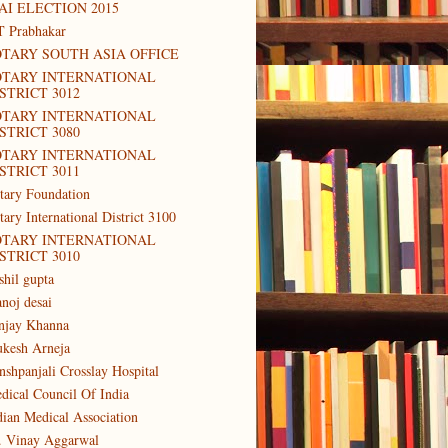
AI ELECTION 2015
T Prabhakar
TARY SOUTH ASIA OFFICE
OTARY INTERNATIONAL
STRICT 3012
OTARY INTERNATIONAL
STRICT 3080
OTARY INTERNATIONAL
STRICT 3011
tary Foundation
tary International District 3100
OTARY INTERNATIONAL
STRICT 3010
shil gupta
noj desai
njay Khanna
kesh Arneja
nshpanjali Crosslay Hospital
dical Council Of India
dian Medical Association
. Vinay Aggarwal