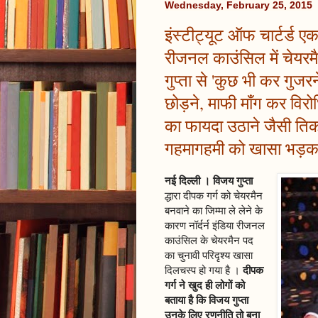
Wednesday, February 25, 2015
इंस्टीट्यूट ऑफ चार्टर्ड एक
रीजनल काउंसिल में चेयरम
गुप्ता से 'कुछ भी कर गुजरन
छोड़ने, माफी माँग कर विरो
का फायदा उठाने जैसी तिकड़
गहमागहमी को खासा भड़का 
नई दिल्ली । विजय गुप्ता
द्धारा दीपक गर्ग को चेयरमैन
बनवाने का जिम्मा ले लेने के
कारण नॉर्दर्न इंडिया रीजनल
काउंसिल के चेयरमैन पद
का चुनावी परिदृश्य खासा
दीपक
दिलचस्प हो गया है ।
गर्ग ने खुद ही लोगों को
बताया है कि विजय गुप्ता
उनके लिए रणनीति तो बना