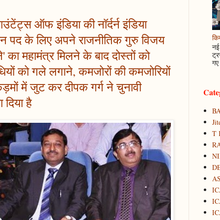
ाउंटेंट्स ऑफ इंडिया की नॉर्दर्न इंडिया
ैन पद के लिए अपने राजनीतिक गुरु विजय
कि
नई 
े' का महामंत्र मिलने के बाद दोस्तों को
ट्र
गए 
धियों को गले लगाने, कमजोरों की कमजोरियों
मों में जुट कर दीपक गर्ग ने चुनावी
Cate
दिया है
B
Ji
T 
RA
N
D
A
IC
IC
IC