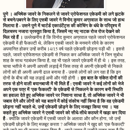
पुणे । अभिषेक जावरे के निकलने से जावरे प्रोफेशनल एकेडमी को लगे झटके
से बचने/उबरने के लिए एसबी जावरे ने विनोद कुमार अग्रवाल के साथ जो हाथ
मिलाया है - उसने पुणे में चार्टर्ड एकाउंटेंट्स की कोचिंग के धंधे के परिदृश्य में
दिलचस्प नजारा प्रस्तुत किया है, जिसमें नए नए नाटक रोज रोज देखने को
मिल रहे हैं ।
उल्लेखनीय है कि विनोद कुमार अग्रवाल पहले जावरे प्रोफेशनल
एकेडमी में ही फैकल्टी थे, लेकिन एसबी जावरे के मनमाने रवैये के कारण
अपमानित होकर उन्हें करीब 14/15 वर्ष पहले एकेडमी छोड़ना पड़ी थी । इससे
पहले, जावरे प्रोफेशनल एकेडमी से निकल कर अभिषेक जावरे ने जिन सुबोध
शाह के साथ गठबंधन किया है, वह भी पहले जावरे एकेडमी में ही थे । इस तरह,
चाचा भतीजे ने अपनी आपसी लड़ाई में जिस तरह से अपनी एकेडमी से निकले
लोगों को ही अपनी अपनी ढाल बनाया है - उससे लोगों को लग रहा है कि इन
इस बात के संकेत दोनों की
दोनों के बीच की यह लड़ाई अभी और गंदी होगी ।
तरफ से होने वाली बयानबाजी में भी मिले हैं : एसबी जावरे ने कई लोगों को भेजे
अपने एक पत्र में 'एक फैकल्टी' के एकेडमी से निकलने के कारण बनी स्थिति
का हवाला देते हुए अभिषेक जावरे पर निशाना साधा है, तो अभिषेक जावरे ने भी
जबाव देने और लोगों को यह बताने में कोई संकोच नहीं किया है कि वह एकेडमी
छोड़ना नहीं चाहते थे, उन्हें एकेडमी छोड़ने के लिए मजबूर किया गया । यह
कहते हुए अभिषेक जावरे ने एसबी जावरे को सीधे-सीधे कठघरे में खड़ा कर दिया
है
- क्योंकि जावरे एकेडमी में एसबी जावरे के अलावा और कौन होगा, जो उन्हें
एकेडमी छोड़ने के लिए मजबूर करता ? अभिषेक जावरे ने खुद को 'एक फैकल्टी'
कहे जाने का भी करारा जबाव दिया है : अपने जबाव में उन्होंने स्पष्ट कहा है कि