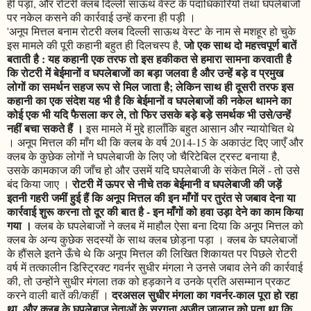
ही पड़ा, और रोटरी क्लब दिल्ली साऊथ वेस्ट के पदाधिकारियों तथा घपलेबाजों
पर नकेल कसने की कार्रवाई उन्हें करना ही पड़ी ।
'अनूप मित्तल बनाम रोटरी क्लब दिल्ली साऊथ वेस्ट' के नाम से मशहूर हो चुके
जो एक साथ दो महत्त्वपूर्ण बातें
इस मामले की पूरी कहानी बहुत ही दिलचस्प है,
बताती है : यह कहानी एक तरफ तो इस हकीकत से हमारा सामना करवाती है
कि रोटरी में बेईमानों व घपलेबाजों का बड़ा जलवा है और उन्हें बड़े व प्रमुख
लोगों का समर्थन सहज रूप से मिल जाता है; लेकिन साथ ही दूसरी तरफ इस
कहानी का एक संदेश यह भी है कि बेईमानों व घपलेबाजों की नकेल थामने का
कोई एक भी यदि फैसला कर ले, तो फिर उसके बड़े बड़े समर्थक भी उसे/उन्हें
नहीं बचा सकते हैं ।
इस मामले में मुद्दे हालाँकि बहुत आसान और न्यायोचित थे
। अनूप मित्तल की माँग थी कि क्लब के वर्ष 2014-15 के अकाउंट दिए जाएँ और
क्लब के कुछेक लोगों ने घपलेबाजी के लिए जो चैरिटेबिल ट्रस्ट बनाया है,
उसके कामकाज की जाँच हो और उसमें यदि घपलेबाजी के संकेत मिलें - तो उसे
रोटरी में ऊपर से नीचे तक बेईमानी व घपलेबाजी की जड़ें
बंद किया जाए ।
इतनी गहरी जमीं हुई हैं कि अनूप मित्तल की इन माँगों पर तुरंत से जबाव देना या
कार्रवाई शुरू करना तो दूर की बात है - इन माँगों को हवा उड़ा देने का काम किया
गया ।
क्लब के घपलेबाजों ने क्लब में माहौल ऐसा बना दिया कि अनूप मित्तल को
क्लब के अन्य कुछेक सदस्यों के साथ क्लब छोड़ना पड़ा । क्लब के घपलेबाजों
के हौंसले इतने ऊँचे थे कि अनूप मित्तल की लिखित शिकायत पर पिछले रोटरी
वर्ष में तत्कालीन डिस्ट्रिक्ट गवर्नर सुधीर मंगला ने उनसे जबाव लेने की कार्रवाई
की, तो उन्होंने सुधीर मंगला तक को हड़काने व उनके प्रति असम्मान प्रकट
दरअसल सुधीर मंगला का गवर्नर-काल पूरा हो रहा
करने वाली बातें की/कहीं ।
था, और क्लब के घपलेबाज नेताओं के सरगना अजीत जालान को पता था कि