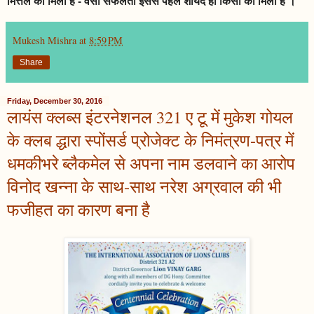
मित्तल को मिली है - वैसी सफलता इससे पहले शायद ही किसी को मिली है ।
Mukesh Mishra
at
8:59 PM
Share
Friday, December 30, 2016
लायंस क्लब्स इंटरनेशनल 321 ए टू में मुकेश गोयल
के क्लब द्धारा स्पोंसर्ड प्रोजेक्ट के निमंत्रण-पत्र में
धमकीभरे ब्लैकमेल से अपना नाम डलवाने का आरोप
विनोद खन्ना के साथ-साथ नरेश अग्रवाल की भी
फजीहत का कारण बना है