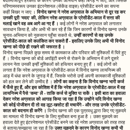
बदतमीजीपूर्ण हरकतों के कारण उनका अभियान कहीं बिगड़ न जाए, और जिसके
परिणामस्वरूप उनका इंटरनेशनल (सेकेंड वाइस) प्रेसीडेंट बनने का सपना
विनोद खन्ना ने नरेश अग्रवाल के अभियान से दूर रह कर
कहीं बिखर न जाए ।
उनकी पूरी 'मदद' की, लेकिन नरेश अग्रवाल के प्रेसीडेंट-काल में सत्ता की
मलाई खाने वह अब आगे आ गए हैं ।
कई लोगों ने नरेश अग्रवाल को लगातार
सावधान किया है, और अभी भी कर रहे हैं कि जिन कारणों से विनोद खन्ना उनके
उन्हीं कारणों से वह उनके
चुनाव-अभियान को नुकसान पहुँचा सकते थे,
प्रेसीडेंट-काल को कलंकित कर सकते हैं - इसलिए उनके लिए अभी भी विनोद
खन्ना को पीछे ही रखने की जरूरत है ।
विनोद खन्ना पिछले कुछ समय से कामकाज और परिवार की मुश्किलों में घिरे हुए
हैं । विनोद खन्ना को बोर्ड अपॉइंटी बनने से रोकने के अभियान में लगे दूसरे
लायन नेता उनकी इन्हीं मुश्किलों को हथियार बनाए हुए हैं । कई लोगों को
लगता है कि नरेश अग्रवाल के प्रेसीडेंट-काल में विनोद खन्ना लायनिज्म की
आड़ में धंधा करने के जुगाड़ में हैं, जिसके भरोसे उन्हें अपनी कामकाजी मुश्किलों
लोगों का कहना है कि विनोद खन्ना भारी कर्ज
को हल कर लेने की उम्मीद है ।
में फँसे हुए हैं, और इस कोशिश में हैं कि नरेश अग्रवाल के प्रेसीडेंट-काल में वह
लायनिज्म में पैसे 'कमा' लें - ताकि कर्ज से मुक्ति पा सकें । इसी बात का हवाला
देकर नरेश अग्रवाल को आगाह किया जा रहा है कि उन्होंने यदि विनोद खन्ना
को कोई पोजीशन दी तो वह लूट-खसोट ही मचायेंगे - और तरह उनके प्रेसीडेंट-
काल को बदनाम ही करेंगे ।
विनोद खन्ना की एक पुत्रवधु द्धारा किए गए मुक़दमे
का मामला भी विनोद खन्ना के लिए मुसीबत बना हुआ है । उक्त मुक़दमे का
हवाला देते हुए इंटरनेशनल प्रेसीडेंट बनने जा रहे नरेश अग्रवाल को तरह तरह
उक्त मुक़दमे के कारण विनोद खन्ना कभी भी
से बताया/समझाया जा रहा है कि