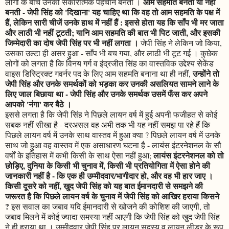
आम सहमति बनती या नहीं
लोगों के बीच उनकी सकारात्मक पहचान बनती ।
बनती - जेपी सिंह को 'दिखाना' यह चाहिए था कि वह तो आम सहमति के पक्ष में
हैं, लेकिन सारी चीजें उनके हाथ में नहीं हैं : इससे होता यह कि साँप भी मर जाता
और लाठी भी नहीं टूटती; यानि आम सहमति की बात भी पिट जाती, और इसकी
जिम्मेदारी का दोष जेपी सिंह पर भी नहीं लगता ।
जेपी सिंह ने लेकिन जो किया,
उसका उल्टा ही असर हुआ - साँप भी बच गया, और लाठी भी टूट गई । कुछेक
लोगों को लगता है कि विनय गर्ग व इंद्रजीत सिंह का वास्तविक उद्देश्य सेकेंड
उन्होंने तो
वाइस डिस्ट्रिक्ट गवर्नर पद के लिए आम सहमति बनाना था ही नहीं,
जेपी सिंह और उनके समर्थकों को भड़का कर उनकी असलियत सामने लाने के
लिए जाल बिछाया था - जेपी सिंह और उनके समर्थक उसमें फँस कर अपने
आपको 'नंगा' कर बैठे ।
इससे लगता है कि जेपी सिंह ने पिछले लायन वर्ष में हुई अपनी फजीहत से कोई
सबक नहीं सीखा है - दरअसल वह अभी तक भी यह नहीं समझ पा रहे हैं कि
पिछले लायन वर्ष में उनके साथ वास्तव में हुआ क्या ? पिछले लायन वर्ष में उनके
साथ जो हुआ वह वास्तव में एक असाधारण घटना है - लायंस इंटरनेशनल के सौ
लायंस इंटरनेशनल को तो
वर्षों के इतिहास में कभी किसी के साथ ऐसा नहीं हुआ;
छोड़िए, दुनिया के किसी भी चुनाव में, किसी भी प्रतियोगिता में ऐसा होने की
जानकारी नहीं है - कि एक ही उम्मीदवार/भागीदार हो, और वह भी हार जाए ।
किसी दूसरे को नहीं, खुद जेपी सिंह को यह बात ईमानदारी से समझने की
जरूरत है कि पिछले लायन वर्ष के चुनाव में जेपी सिंह को आखिर हराया किसने
?
इस सवाल का जबाव यदि ईमानदारी से खोजने की कोशिश की जाएगी, तो
जबाव मिलने में कोई ज्यादा समस्या नहीं आएगी कि जेपी सिंह को खुद जेपी सिंह
ने ही हराया था । उम्मीदवार जेपी सिंह पर लायन सदस्य व लायन लीडर के रूप