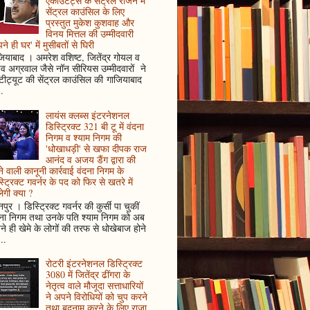
एकाउंटेंट्स के सेंट्रल रीजन में
सेंट्रल काउंसिल के लिए
प्रस्तुत मुकेश कुशवाह और
विनय मित्तल की उम्मीदवारी
ने ही घर' में मुसीबतों से घिरी
ियाबाद । अमरेश वशिष्ट, जितेंद्र गोयल व
ुव अग्रवाल जैसे नॉन सीरियस उम्मीदवारों ने
्टीट्यूट की सेंट्रल काउंसिल की गाजियाबाद
..
लायंस क्लब्स इंटरनेशनल
डिस्ट्रिक्ट 321 बी टू में वंदना
निगम व श्याम निगम की
'धोखाधड़ी' से खफा दीपक राज
आनंद व अजय डैंग द्वारा की
े वाली कानूनी कार्रवाई वंदना निगम के
्ट्रिक्ट गवर्नर के पद को फिर से खतरे में
ेगी क्या ?
पुर । डिस्ट्रिक्ट गवर्नर की कुर्सी पा चुकीं
दना निगम तथा उनके पति श्याम निगम को अब
े ही खेमे के लोगों की तरफ से धोखेबाज होने
..
रोटरी इंटरनेशनल डिस्ट्रिक्ट
3080 में जितेंद्र ढींगरा के
नेतृत्व वाले मौजूदा सत्ताधारियों
ने अपने विरोधियों को चुप करने
तथा बदनाम करने के लिए राजा