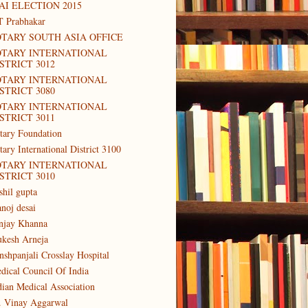
AI ELECTION 2015
T Prabhakar
TARY SOUTH ASIA OFFICE
OTARY INTERNATIONAL
STRICT 3012
OTARY INTERNATIONAL
STRICT 3080
OTARY INTERNATIONAL
STRICT 3011
tary Foundation
tary International District 3100
OTARY INTERNATIONAL
STRICT 3010
shil gupta
noj desai
njay Khanna
kesh Arneja
nshpanjali Crosslay Hospital
dical Council Of India
dian Medical Association
. Vinay Aggarwal