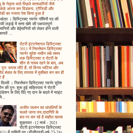
ू के नेतृत्व वाले पिछले सत्ताधारियों जैसे
कंडे अपना कर विडंबना, ट्रैजिडी और
ेडी का नजारा पेश किया हुआ है
ुक्षेत्र । डिस्ट्रिक्ट गवर्नर नॉमिनी पद की
ावी लड़ाई में सत्ता खेमे की पक्षपातपूर्ण
ानियों और बेईमानियों को लेकर होने वाली
ायतें ...
रोटरी इंटरनेशनल डिस्ट्रिक्ट
3011 में निवर्त्तमान डिस्ट्रिक्ट
गवर्नर सुरेश भसीन लंबे समय
तक डिस्ट्रिक्ट व रोटरी के
सीन से गायब रहने के बाद, अब
पुनः वापस लौटे हैं, तो विनय भाटिया और
ोद बंसल के लिए वास्तव में मुसीबत बन कर ही
 हैं
दिल्ली । निवर्त्तमान डिस्ट्रिक्ट गवर्नर सुरेश
न की पुनः शुरू हुई सक्रियता ने रोटरी
ंडेशन के लिए दिए गए दान के बदले में प्वाइंट
ि...
अजीत जलान का धांधलियों के
चलते जाना तय,दादागिरि के
बल पर कर रहे है माहौल खराब
शुक्रवार -12 मार्च - 2021
रोटरी इंटरनेशनल डिस्ट्रिक्ट
11) में नामिनी पद (डीजीएनडी-वर्ष-23-24)