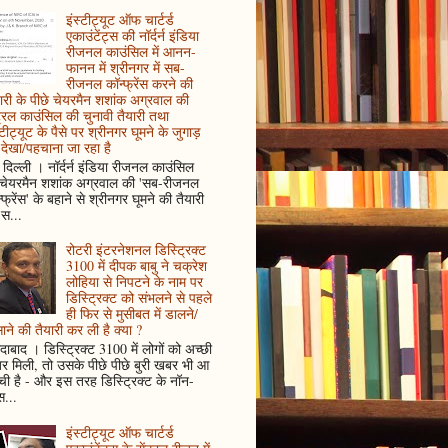
इंस्टीट्यूट ऑफ चार्टर्ड
एकाउंटेंट्स की नॉर्दर्न इंडिया
रीजनल काउंसिल में आनन-
फानन में श्रीनगर में सब-
रीजनल कॉन्फ्रेंस करने की
ारी के पीछे चेयरमैन शशांक अग्रवाल की
ट्रल काउंसिल की चुनावी तैयारी तथा
्टीट्यूट के पैसे पर श्रीनगर घूमने के जुगाड़
देखा/पहचाना जा रहा है
दिल्ली । नॉर्दर्न इंडिया रीजनल काउंसिल
 चेयरमैन शशांक अग्रवाल की 'सब-रीजनल
्फ्रेंस' के बहाने से श्रीनगर घूमने की तैयारी
स...
रोटरी इंटरनेशनल डिस्ट्रिक्ट
3100 में दीपक बाबु ने चक्रेश
लोहिया से निपटने के नाम पर
डिस्ट्रिक्ट को संभलने से पहले
ही फिर से मुसीबत में डालने/
ाने की तैयारी कर ली है क्या ?
ादाबाद । डिस्ट्रिक्ट 3100 में लोगों को अच्छी
 मिली, तो उसके पीछे पीछे बुरी खबर भी आ
ँची है - और इस तरह डिस्ट्रिक्ट के नॉन-
...
इंस्टीट्यूट ऑफ चार्टर्ड