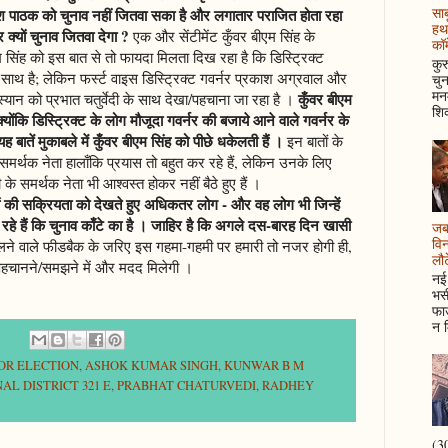
साब
ेश पाठक को चुनाव नहीं जितवा सका है और लगातार पराजित होता रहा
हथ
 क्यों चुनाव जितवा देगा ?
एक और सेंटीमेंट कुँवर बीएम सिंह के
कॉम
एम सिंह को इस बात से तो फायदा मिलता दिख रहा है कि डिस्ट्रिक्ट
कुर
साथ है; लेकिन फर्स्ट वाइस डिस्ट्रिक्ट गवर्नर प्रकाश अग्रवाल और
चुन
मनम
कुँवर बीएम
स्यान को प्रभात चतुर्वेदी के साथ देखा/पहचाना जा रहा है ।
शिक
्योंकि डिस्ट्रिक्ट के लोग मौजूदा गवर्नर की बजाये आने वाले गवर्नर के
बातें मुकाबले में कुँवर बीएम सिंह को पीछे धकेलती हैं ।
इन बातों के
 समर्थक नेता हालाँकि प्रयास तो बहुत कर रहे हैं, लेकिन उनके लिए
 के समर्थक नेता भी आश्वस्त होकर नहीं बैठे हुए हैं ।
ं की सक्रियता को देखते हुए अधिकतर लोग - और वह लोग भी जिन्हें
मान रहे हैं कि चुनाव काँटे का है । जाहिर है कि अगले दस-बारह दिन खासी
जब 
विन
िलने वाले फीडबैक के जरिए इस गहमा-गहमी पर हमारी तो नजर होगी ही,
लौटे
ो पहचानने/समझने में और मदद मिलेगी ।
नई 
भसी
फाउ
न म
NOR ELECTION
,
ASHOK KUMAR SINGH
,
KUNWAR B M
AL DISTRICT 321 E
,
PRABHAT CHATURVEDI
,
RADHEY
(30