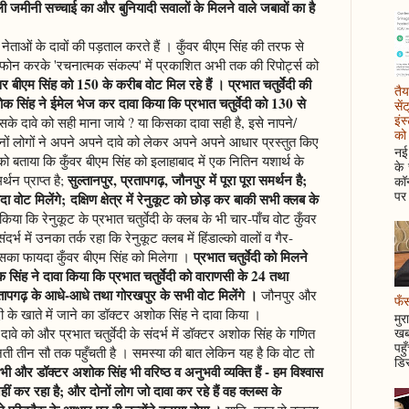
ली जमीनी सच्चाई का और बुनियादी सवालों के मिलने वाले जबावों का है
 नेताओं के दावों की पड़ताल करते हैं । कुँवर बीएम सिंह की तरफ से
ने फोन करके 'रचनात्मक संकल्प' में प्रकाशित अभी तक की रिपोर्ट्स को
वर बीएम सिंह को 150 के करीब वोट मिल रहे हैं । प्रभात चतुर्वेदी की
तैय
शोक सिंह ने ईमेल भेज कर दावा किया कि प्रभात चतुर्वेदी को 130 से
सें
इंस
के दावे को सही माना जाये ? या किसका दावा सही है, इसे नापने/
को 
ों लोगों ने अपने अपने दावे को लेकर अपने अपने आधार प्रस्तुत किए
नई 
क को बताया कि कुँवर बीएम सिंह को इलाहाबाद में एक नितिन यशार्थ के
के
सुल्तानपुर, प्रतापगढ़, जौनपुर में पूरा पूरा समर्थन है;
थन प्राप्त है;
कॉन
पर 
दा वोट मिलेंगे; दक्षिण क्षेत्र में रेनुकूट को छोड़ कर बाकी सभी क्लब के
किया कि रेनुकूट के प्रभात चतुर्वेदी के क्लब के भी चार-पाँच वोट कुँवर
र्भ में उनका तर्क रहा कि रेनुकूट क्लब में हिंडाल्को वालों व गैर-
प्रभात चतुर्वेदी को मिलने
जिसका फायदा कुँवर बीएम सिंह को मिलेगा ।
 सिंह ने दावा किया कि प्रभात चतुर्वेदी को वाराणसी के 24 तथा
्रतापगढ़ के आधे-आधे तथा गोरखपुर के सभी वोट मिलेंगे ।
जौनपुर और
फँस
्वेदी के खाते में जाने का डॉक्टर अशोक सिंह ने दावा किया ।
मुर
के दावे को और प्रभात चतुर्वेदी के संदर्भ में डॉक्टर अशोक सिंह के गणित
खबर
पहु
िनती तीन सौ तक पहुँचती है । समस्या की बात लेकिन यह है कि वोट तो
डिस
 भी और डॉक्टर अशोक सिंह भी वरिष्ठ व अनुभवी व्यक्ति हैं - हम विश्वास
त नहीं कर रहा है; और दोनों लोग जो दावा कर रहे हैं वह क्लब्स के