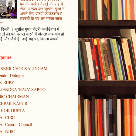
पद की मनोज देसाई की राह में
रोड़ा अटका कर सुशील गुप्ता ने
अपने लिए रोटरी फाउंडेशन में
ट्रस्टी के पद का रास्ता साफ
या
दिल्ली । सुशील गुप्ता रोटरी फाउंडेशन में
स्टी का पद प्राप्त करने में अंततः कामयाब हो
हैं और जैसे ही उन्हें यह पद मिलना कंफर्म ...
gories
ASKER CHOCKALINGAM
tendra Dhingra
K RUBY
JENDRA 'RAJA' SABOO
IRC CHAIRMAN
EEPAK KAPUR
SHOK GUPTA
AI CIRC
AI Central Council
AI NIRC