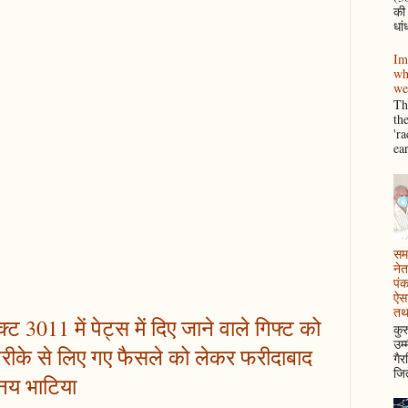
की
धां
Im
wh
we
Thi
th
'r
ea
समझ
नेत
पं
ऐसा
तथ
ट 3011 में पेट्स में दिए जाने वाले गिफ्ट को
कुर
उम्
 तरीके से लिए गए फैसले को लेकर फरीदाबाद
गैर
जित
िनय भाटिया