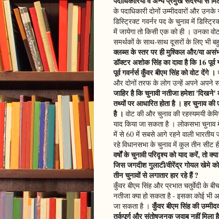
पदाधिकारियों व अन्य प्रमुख सदस्यों से मि
के पदाधिकारी दोनों उम्मीदवारों और उनके 
डिस्ट्रिक्ट गवर्नर पद के चुनाव में डिस्ट्
में जायेगा तो किसी एक को ही । उनका वो
समर्थकों के साथ-साथ दूसरों के लिए भी बहु
क्लब्स के स्तर पर ही मुश्किल और/या असंभव न
डॉक्टर अशोक सिंह का दावा है कि 16 पूर्व गवर
पूर्व गवर्नर्स कुँवर बीएम सिंह को वोट देंगे ।
य
और दोनों तरफ के लोग उन्हें अपने अपने सा
जाहिर है कि चुनावी नतीजा हमेशा 'दिखने' वाल
तथ्यों पर आधारित होता है । हर चुनाव की
है ।
वोट की और चुनाव की रहस्यमयी केमिस
याद किया जा सकता है । लोकसभा चुनाव मे
में से 60 में सबसे आगे रहने वाली भारतीय 
रहे विधानसभा के चुनाव में कुल तीन सीट 
वर्षों के चुनावी परिदृश्य को याद करें, तो क
जिस जगदीश गुलाटी/वीरेंद्र गोयल खेमे को
तीन चुनावों से लगातार हार रहे हैं ?
कुँवर बीएम सिंह और प्रभात चतुर्वेदी के 
नतीजा क्या हो सकता है - इसका कोई भी अ
कुँवर बीएम सिंह की उम्म
जा सकता है ।
तर्कपूर्ण और संतोषजनक जवाब नहीं मिला है 