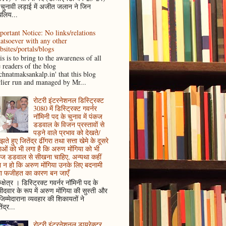
 चुनावी लड़ाई में अजीत जलान ने जिन
धलिय...
portant Notice: No links/relations
atsoever with any other
bsites/portals/blogs
s is to bring to the awareness of all
e readers of the blog
achnatmaksankalp.in' that this blog
rlier run and managed by Mr...
रोटरी इंटरनेशनल डिस्ट्रिक्ट
3080 में डिस्ट्रिक्ट गवर्नर
नॉमिनी पद के चुनाव में पंकज
डडवाल के विजन प्रस्तावों से
पड़ने वाले प्रभाव को देखते/
ते हुए जितेंद्र ढींगरा तथा सत्ता खेमे के दूसरे
ाओं को भी लगा है कि अरुण मोंगिया को भी
कज डडवाल से सीखना चाहिए, अन्यथा कहीं
 न हो कि अरुण मोंगिया उनके लिए बदनामी
ा फजीहत का कारण बन जाएँ
ुक्षेत्र । डिस्ट्रिक्ट गवर्नर नॉमिनी पद के
मीदवार के रूप में अरुण मोंगिया की सुस्ती और
जिम्मेदाराना व्यवहार की शिकायतों ने
ेंद्र...
रोटरी इंटरनेशनल डायरेक्टर