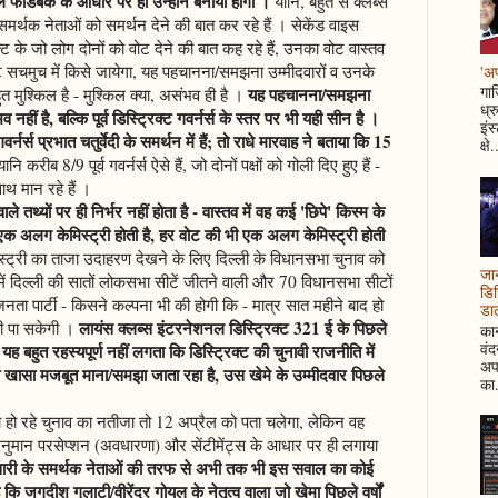
ले फीडबैक के आधार पर ही उन्होंने बनाया होगा ।
यानि, बहुत से क्लब्स
समर्थक नेताओं को समर्थन देने की बात कर रहे हैं । सेकेंड वाइस
रिक्ट के जो लोग दोनों को वोट देने की बात कह रहे हैं, उनका वोट वास्तव
ट सचमुच में किसे जायेगा, यह पहचानना/समझना उम्मीदवारों व उनके
'अप
गाज
यह पहचानना/समझना
त मुश्किल है - मुश्किल क्या, असंभव ही है ।
ध्र
हीं है, बल्कि पूर्व डिस्ट्रिक्ट गवर्नर्स के स्तर पर भी यही सीन है ।
इंस
्नर्स प्रभात चतुर्वेदी के समर्थन में हैं; तो राधे मारवाह ने बताया कि 15
क्षे.
ानि करीब 8/9 पूर्व गवर्नर्स ऐसे हैं, जो दोनों पक्षों को गोली दिए हुए हैं -
थ मान रहे हैं ।
े तथ्यों पर ही निर्भर नहीं होता है - वास्तव में वह कई 'छिपे' किस्म के
 एक अलग केमिस्ट्री होती है, हर वोट की भी एक अलग केमिस्ट्री होती
्ट्री का ताजा उदाहरण देखने के लिए दिल्ली के विधानसभा चुनाव को
जान
ं दिल्ली की सातों लोकसभा सीटें जीतने वाली और 70 विधानसभा सीटों
डिस
जनता पार्टी - किसने कल्पना भी की होगी कि - मात्र सात महीने बाद हो
डाल
लायंस क्लब्स इंटरनेशनल डिस्ट्रिक्ट 321 ई के पिछले
ही पा सकेगी ।
कान
वं
्या यह बहुत रहस्यपूर्ण नहीं लगता कि डिस्ट्रिक्ट की चुनावी राजनीति में
अपन
 खासा मजबूत माना/समझा जाता रहा है, उस खेमे के उम्मीदवार पिछले
का.
बीच हो रहे चुनाव का नतीजा तो 12 अप्रैल को पता चलेगा, लेकिन वह
नुमान परसेप्शन (अवधारणा) और सेंटीमेंट्स के आधार पर ही लगाया
ीदवारी के समर्थक नेताओं की तरफ से अभी तक भी इस सवाल का कोई
कि जगदीश गुलाटी/वीरेंद्र गोयल के नेतृत्व वाला जो खेमा पिछले वर्षों