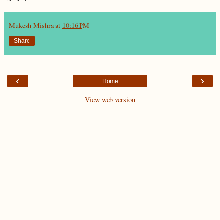
Mukesh Mishra
at
10:16 PM
Share
‹
›
Home
View web version