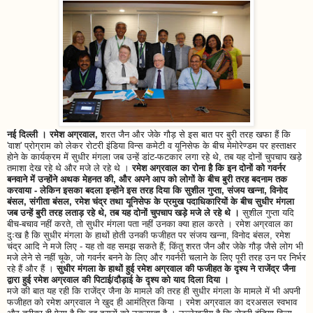
नई दिल्ली । रमेश अग्रवाल,
शरत जैन और जेके गौड़ से इस बात पर बुरी तरह खफा हैं कि
'वाश' प्रोग्राम को लेकर रोटरी इंडिया विन्स कमेटी व यूनिसेफ के बीच मेमोरेण्डम पर हस्ताक्षर
होने के कार्यक्रम में सुधीर मंगला जब उन्हें डांट-फटकार लगा रहे थे, तब यह दोनों चुपचाप खड़े
तमाशा देख रहे थे और मजे ले रहे थे ।
रमेश अग्रवाल का रोना है कि इन दोनों को गवर्नर
बनवाने में उन्होंने अथक मेहनत की, और अपने आप को लोगों के बीच बुरी तरह बदनाम तक
करवाया - लेकिन इसका बदला इन्होंने इस तरह दिया कि सुशील गुप्ता, संजय खन्ना, विनोद
बंसल, संगीता बंसल, रमेश चंद्र तथा यूनिसेफ के प्रमुख पदाधिकारियों के बीच सुधीर मंगला
जब उन्हें बुरी तरह लताड़ रहे थे, तब यह दोनों चुपचाप खड़े मजे ले रहे थे ।
सुशील गुप्ता यदि
बीच-बचाव नहीं करते, तो सुधीर मंगला पता नहीं उनका क्या हाल करते । रमेश अग्रवाल का
दुःख है कि सुधीर मंगला के हाथों होती उनकी फजीहत पर संजय खन्ना, विनोद बंसल, रमेश
चंद्र आदि ने मजे लिए - यह तो वह समझ सकते हैं; किंतु शरत जैन और जेके गौड़ जैसे लोग भी
मजे लेने से नहीं चूके, जो गवर्नर बनने के लिए और गवर्नरी चलाने के लिए पूरी तरह उन पर निर्भर
रहे हैं और हैं ।
सुधीर मंगला के हाथों हुई रमेश अग्रवाल की फजीहत के दृश्य ने राजेंद्र जैना
द्वारा हुई रमेश अग्रवाल की पिटाई/दौड़ाई के दृश्य को याद दिला दिया ।
मजे की बात यह रही कि राजेंद्र जैना के मामले की तरह ही सुधीर मंगला के मामले में भी अपनी
फजीहत को रमेश अग्रवाल ने खुद ही आमंत्रित किया । रमेश अग्रवाल का दरअसल स्वभाव