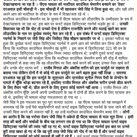
देखा/पहचाना जा रहा है । पीएस चावला को मल्टीपल काउंसिल चेयरमैन बनवाने का 'ठेका'
दरअसल इसी चौकड़ी ने - इस चौकड़ी में भी खासकर जेपी सिंह ने लिया हुआ था;
और यही लोग
अपने आप को मल्टीपल के लीडर के रूप में दिखा/जता रहे थे ।
मल्टीपल काउंसिल चेयरमैन पद के चुनाव में पीएस चावला को लीडरशिप के उम्मीदवार के रूप में
देखा/पहचाना जा रहा था; इस बात पर फर्स्ट वाइस डिस्ट्रिक्ट गवर्नर्स भड़के हुए थे ।
उनकी
शिकायत यह थी कि वोट तो उनको देना है लेकिन राजनीति करने और मलाई खाने का काम
लीडरशिप के नाम पर कुछेक स्वयंभू नेता कर रहे हैं । इस संबंध में फर्स्ट वाइस डिस्ट्रिक्ट
गवर्नर्स के निशाने पर जेपी सिंह और जितेंद्र सिंह चौहान खासतौर पर थे ।
इसका नतीजा यह
हुआ कि कुछेक फर्स्ट वाइस डिस्ट्रिक्ट गवर्नर्स ने अपने आप को संगठित कर लिया और तय
किया कि मल्टीपल काउंसिल चेयरमैन वह चुनेंगे । इस काम में ड्रिस्ट्रिक्ट 321 सी वन के
फर्स्ट वाइस डिस्ट्रिक्ट गवर्नर सुनील निगम ज्यादा सक्रिय थे; उन्होंने दूसरे फर्स्ट वाइस
डिस्ट्रिक्ट गवर्नर्स को फार्मूला दिया कि मल्टीपल काउंसिल चेयरमैन बनने की दौड़ में शामिल
उम्मीदवारों से कहा जाए कि वह लीडरशिप पर पैसा खर्च करने की बजाए उनपर पैसा खर्च करें
और उनके वोट प्राप्त करें ।
राजीव मित्तल और अंबरीश सरीन को इस फार्मूले पर सहमत तो
बताया गया लेकिन दोनों में से कोई भी इस फार्मूले पर आगे बढ़ता हुआ नहीं दिखा । समस्या
दरअसल यह हुई कि इस फार्मूले के सूत्रधार और प्रस्तोता सुनील निगम पैसों के लेनदेन के
मामले में चूँकि थोड़ा बदनाम रहे हैं, इसलिए राजीव मित्तल और अंबरीश सरीन उनसे डील करने
के लिए तैयार नहीं थे; डील करने के लिए दूसरा कोई सामने नहीं आया ।
राजीव मित्तल और
अंबरीश सरीन चूँकि अपनी अपनी उम्मीदवारी के पक्ष में दोनों ही डील करने के लिए प्रयास कर
रहे थे, इसलिए भी मामला थोड़ा गफलतभरा हो गया था ।
जेपी सिंह ने इस गफलत का पूरा पूरा फायदा उठाया । वह पीएस चावला को यह समझाने में
कामयाब रहे कि उन्हें पैसे चाहने/माँगने वाले फर्स्ट वाइस डिस्ट्रिक्ट गवर्नर्स के पास जाने की और
उनकी चिंता करने की जरूरत नहीं है; वह उन्हें मल्टीपल काउंसिल चेयरमैन बनवा देंगे ।
लोगों
का आरोप है कि यह भरोसा देकर जेपी सिंह ने अकेले ही पीएस चावला से माल सूत लिया । इसी
तरह की बातों और चर्चाओं के बीच यह लगभग तय हो गया था कि पीएस चावला फर्स्ट वाइस
डिस्ट्रिक्ट गवर्नर्स की पसंद नहीं रह गए थे; फर्स्ट वाइस डिस्ट्रिक्ट गवर्नर्स इस बात पर उनसे
बुरी तरह खफा हो गए थे कि वह पूरी तरह जेपी सिंह की गोद में जा बैठे हैं और फर्स्ट वाइस
डिस्ट्रिक्ट गवर्नर्स को कोई तवज्जो ही नहीं दे रहे हैं ।
कई फर्स्ट वाइस डिस्ट्रिक्ट गवर्नर्स पीएस