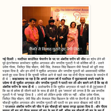
नई दिल्ली । मल्टीपल काउंसिल चेयरमैन के पद पर अंबरीश सरीन की जीत
का श्रेय लेने की
पूर्व इंटरनेशनल डायरेक्टर सुशील अग्रवाल और जगदीश गुलाटी ने जो कोशिश की है - उसने
उमेश गौतम, जितेंद्र सिंह चौहान, जेपी सिंह, तेजपाल सिंह खिल्लन जैसे नेताओं को बुरी तरह
भड़का दिया है; और इन लोगों ने सुशील अग्रवाल और जगदीश गुलाटी को अवसरवादी घोषित
करते हुए दावा किया है कि चुनावी नतीजा आने से पहले तक यह दोनों पीएस चावला के समर्थन में
ही थे ।
कहा/बताया जा रहा है कि अगले लायन वर्ष में मल्टीपल में पूछ/तवज्जो बनाये रखने के
उद्देश्य से ही सुशील अग्रवाल और जगदीश गुलाटी ने पलटी मार ली और बताने लगे हैं कि वह तो
अंबरीश सरीन के साथ ही थे ।
उल्लेखनीय है कि सुशील अग्रवाल तो पहले से ही (कु)ख्यात हैं
कि वह तो हमेशा ही जीतने वाले के साथ ही होते हैं; इस 'जरूरत' को लगता है कि अब जगदीश
गुलाटी ने भी 'समझ' लिया है । लोगों को लेकिन इनके रवैये पर नहीं - बल्कि उमेश गौतम,
जितेंद्र सिंह चौहान, जेपी सिंह और तेजपाल सिंह खिल्लन के रवैये पर हैरानी हो रही है कि यह
चौकड़ी सुशील अग्रवाल और जगदीश गुलाटी की पलटी पर इस कदर बौखला क्यों रही है
?
दरअसल अंबरीश सरीन की जीत ने इस चौकड़ी को खासा तगड़ा झटका दिया है - और पीएस
चावला की हार को पीएस चावला की हार के रूप में नहीं, बल्कि इस चौकड़ी की हार के रूप में