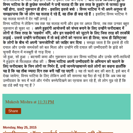
विनय भाटिया के ही कुछेक समर्थकों ने उन्हें सलाह दी कि इस तरह के हुड़दंग से फायदा कुछ
नहीं होगा, उलटे नुकसान ही होगा - इसलिए इससे बचो । विनय भाटिया ने भी अपने अनुभव से
समझा/पाया कि जो लोग यह सलाह दे रहे हैं, वह ठीक ही कह रहे हैं ।
इसलिए विनय भाटिया ने
यह सलाह मानने में देर नहीं लगाई ।
विनय भाटिया ने लेकिन जब तक यह सलाह मानी और इस पर अमल किया, तब तक उनका बहुत
नुकसान हो चुका था ।
अपने हुड़दंगी आयोजनों को संभव बनाने के लिए उन्होंने फरीदाबाद में
लोगों से जिस तरह के 'सहयोग' माँगे, और इन सहयोगों को जुटाने के लिए जिस तरह की तरकीबें
लड़ाई - उससे उन्होंने फरीदाबाद में तो कई लोगों को नाराज कर ही लिया; साथ ही डिस्ट्रिक्ट
के लोगों के बीच भी अपनी 'कमजोरियों' को जाहिर कर दिया ।
समझा जाता है कि इससे ही रवि
दयाल और उनके समर्थकों को बल मिला और उन्होंने रवि दयाल की उम्मीदवारी के झंडे को
चुनावी मैदान में मजबूती से गाड़ दिया ।
जो हुआ, सो हुआ । बदनामी कमा और नुकसान उठा कर विनय भाटिया और उनके संगी-साथियों
ने हुड़दंग से फिलहाल तौबा की ।
विनय भाटिया अपनी उम्मीदवारी के अभियान को चलाने के
लिए फरीदाबाद के जिन लोगों पर निर्भर हैं, उन्हें जानने/पहचानने वाले लोगों का कहना हालाँकि
यह है कि यह तौबा ज्यादा दिन तक बनी नहीं रह पाएगी ।
यह तो चलो बाद की बात है, इसे बाद में
देखा जायेगा; विनय भाटिया के लिए लेकिन अभी की समस्या यह पैदा हो गई है कि अब जब वह
उम्मीदवार के रूप में भले और गंभीर बनने/दिखने का प्रयास कर रहे हैं, तो लोग पूछ रहे हैं कि
वह ठंडे क्यों पड़ गए हैं ?
Mukesh Mishra
at
11:31 PM
Share
Monday, May 25, 2015