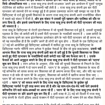
होती तो पीटी प्रभाकर को इस फंक्शन में शामिल होने का न्यौता शायद ही मिलता; मिलता भी तो
सिर्फ औपचारिकता भरा ।
राजा साबू एण्ड कंपनी दरअसल 'अपने' इस आयोजन में 'दूसरे' प्रमुख
रोटेरियंस को शामिल करने में दिलचस्पी नहीं लेती है । राजा साबू एण्ड कंपनी इस बार पीटी
प्रभाकर को तवज्जो देने पर मजबूर हुई है तो इसका एकमात्र कारण यही समझा जा रहा है कि
डिस्ट्रिक्ट से दर्ज हुई चुनावी शिकायत के कारण राजा साबू एण्ड कंपनी अपने राजनीतिक जीवन
में सबसे बड़े संकट में फँसी है,
और इस संकट ने उसकी पूरी पहचान और प्रतिष्ठा को दाँव पर
लगा दिया है; और इससे उबरने/बचने के लिए राजा साबू एण्ड कंपनी को पीटी प्रभाकर की मदद
की जरूरत है ।
राजा साबू के डिस्ट्रिक्ट से रोटरी इंटरनेशनल में जो चुनावी शिकायत दर्ज हुई है, उसकी सुनवाई/
पड़ताल के लिए जो कमेटी बनी है उसमें पीटी प्रभाकर के नजदीकी सदस्य हैं । उक्त कमेटी के
लिए सदस्य चुनने का काम इंटरनेशनल डायरेक्टर होने के नाते पीटी प्रभाकर को ही करना था;
सो यह स्वाभाविक ही है कि उन्होंने 'अपने' ही लोगों को चुना होगा । दिल्ली के एक डिस्ट्रिक्ट की
17 मई को आयोजित हुई डिस्ट्रिक्ट असेम्बली में शामिल हुए राजा साबू के डिस्ट्रिक्ट के
डिस्ट्रिक्ट गवर्नर नॉमिनी रमन अनेजा ने कुछेक नेताओं के बीच जो कुछ कहा/बताया,
उससे यही
आभास मिला कि राजा साबू एण्ड कंपनी इसी बात से डरी हुई है कि चुनावी शिकायत पर विचार
करते हुए पीटी प्रभाकर के नजदीकियों वाली कमेटी पता नहीं क्या फैसला कर दे । उसके
फैसले को अपने अनुकूल बनाने के लिए ही राजा साबू एण्ड कंपनी ने पीटी प्रभाकर को 'पटाना'
शुरू कर दिया है ।
रमन अनेजा के अनुसार, टीके रूबी की चुनावी शिकायत से निपटने के लिए
राजा साबू एण्ड कंपनी ने दो प्लान बनाये हैं : प्लान 'ए' के अनुसार, चुनावी शिकायत के साथ दी
गईं कॉन्करेंस को वापस करवा कर शिकायत को ही अमान्य करवा दिया जाए; और यदि यह प्लान
सफल न हो सके तो प्लान 'बी' के अनुसार, शिकायत को कमेटी में खारिज करवा दिया जाए ।
प्लान 'बी' को सफल बनाने के लिए राजा साबू एण्ड कंपनी को पीटी प्रभाकर की मदद की जरूरत
पड़ेगी ।
प्लान 'ए' को सफल बनाने के लिए राजा साबू के डिस्ट्रिक्ट के कुछेक पूर्व
डिस्ट्रिक्ट गवर्नर्स ने पूरी तरह कमर कस ली है और वह साम-दाम-दंड-भेद रूपी सारे हथकंडे
कॉन्करेंस देने वाले क्लब-अध्यक्षों पर अपना रहे हैं । प्लान 'बी' के लिए राजा साबू एण्ड कंपनी ने
पीटी प्रभाकर पर डोरे डालने शुरू कर दिए हैं ।
इसी वजह से 21 मई को दिल्ली में राजा साबू
एण्ड कंपनी के रोटरी इंडिया अवार्ड फंक्शन में पीटी प्रभाकर को भी भाषण देने का मौका मिलेगा
।