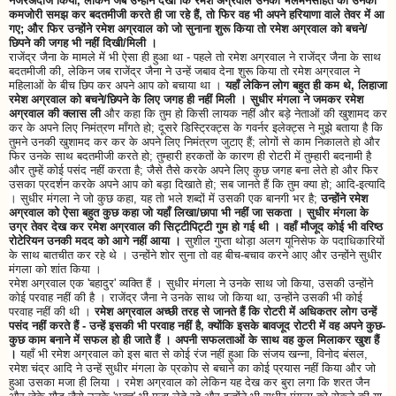
नजरअंदाज किया, लेकिन जब उन्होंने देखा कि रमेश अग्रवाल उनकी भलमनसाहत को उनकी
कमजोरी समझ कर बदतमीजी करते ही जा रहे हैं, तो फिर वह भी अपने हरियाणा वाले तेवर में आ
गए; और फिर उन्होंने रमेश अग्रवाल को जो सुनाना शुरू किया तो रमेश अग्रवाल को बचने/
छिपने की जगह भी नहीं दिखी/मिली ।
राजेंद्र जैना के मामले में भी ऐसा ही हुआ था - पहले तो रमेश अग्रवाल ने राजेंद्र जैना के साथ
बदतमीजी की, लेकिन जब राजेंद्र जैना ने उन्हें जबाव देना शुरू किया तो रमेश अग्रवाल ने
महिलाओं के बीच छिप कर अपने आप को बचाया था ।
यहाँ लेकिन लोग बहुत ही कम थे, लिहाजा
रमेश अग्रवाल को बचने/छिपने के लिए जगह ही नहीं मिली । सुधीर मंगला ने जमकर रमेश
अग्रवाल की क्लास ली
और कहा कि तुम हो किसी लायक नहीं और बड़े नेताओं की खुशामद कर
कर के अपने लिए निमंत्रण माँगते हो; दूसरे डिस्ट्रिक्ट्स के गवर्नर इलेक्ट्स ने मुझे बताया है कि
तुमने उनकी खुशामद कर कर के अपने लिए निमंत्रण जुटाए हैं; लोगों से काम निकालते हो और
फिर उनके साथ बदतमीजी करते हो; तुम्हारी हरकतों के कारण ही रोटरी में तुम्हारी बदनामी है
और तुम्हें कोई पसंद नहीं करता है; जैसे तैसे करके अपने लिए कुछ जगह बना लेते हो और फिर
उसका प्रदर्शन करके अपने आप को बड़ा दिखाते हो; सब जानते हैं कि तुम क्या हो; आदि-इत्यादि
। सुधीर मंगला ने जो कुछ कहा, यह तो भले शब्दों में उसकी एक बानगी भर है;
उन्होंने रमेश
अग्रवाल को ऐसा बहुत कुछ कहा जो यहाँ लिखा/छापा भी नहीं जा सकता । सुधीर मंगला के
उग्र तेवर देख कर रमेश अग्रवाल की सिट्टीपिट्टी गुम हो गई थी । वहाँ मौजूद कोई भी वरिष्ठ
रोटेरियन उनकी मदद को आगे नहीं आया ।
सुशील गुप्ता थोड़ा अलग यूनिसेफ के पदाधिकारियों
के साथ बातचीत कर रहे थे । उन्होंने शोर सुना तो वह बीच-बचाव करने आए और उन्होंने सुधीर
मंगला को शांत किया ।
रमेश अग्रवाल एक 'बहादुर' व्यक्ति हैं । सुधीर मंगला ने उनके साथ जो किया, उसकी उन्होंने
कोई परवाह नहीं की है । राजेंद्र जैना ने उनके साथ जो किया था, उन्होंने उसकी भी कोई
परवाह नहीं की थी ।
रमेश अग्रवाल अच्छी तरह से जानते हैं कि रोटरी में अधिकतर लोग उन्हें
पसंद नहीं करते हैं - उन्हें इसकी भी परवाह नहीं है, क्योंकि इसके बावजूद रोटरी में वह अपने कुछ-
कुछ काम बनाने में सफल हो ही जाते हैं । अपनी सफलताओं के साथ वह कुल मिलाकर खुश हैं
।
यहाँ भी रमेश अग्रवाल को इस बात से कोई रंज नहीं हुआ कि संजय खन्ना, विनोद बंसल,
रमेश चंद्र आदि ने उन्हें सुधीर मंगला के प्रकोप से बचाने का कोई प्रयास नहीं किया और जो
हुआ उसका मजा ही लिया । रमेश अग्रवाल को लेकिन यह देख कर बुरा लगा कि शरत जैन