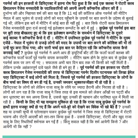
गवर्नर्स की इन हरकतों से डिस्ट्रिक्ट में इतना रोष पैदा हुआ है कि कई एक क्लब्स ने रोटरी क्लब
हिमालयन रेंजेस मनसादेवी के पदाधिकारियों को अपनी अपनी कॉन्करेंस ऑफर की हैं ।
दुर्भाग्य की और निहायत शर्म की बात यह है कि 11 मई की कॉलिज ऑफ गवर्नर्स की मीटिंग
नेपाल में आए भूकंप से उजड़े लोगों को मदद पहुँचाने के उपायों पर बात करने के उद्देश्य से बुलाई
गई थी; लेकिन इस बारे में मीटिंग में कोई बात ही नहीं हुई । बात सिर्फ रोटरी क्लब हिमालयन
रेंजेस मनसादेवी द्वारा दर्ज कराई गई इलेक्शन कम्प्लेंट के बारे में हुई ।
कुछेक पूर्व गवर्नर्स इस बात
पर बुरी तरह बौखलाए हुए थे कि इस इलेक्शन कम्प्लेंट के समर्थन में डिस्ट्रिक्ट के दूसरे
कई क्लब्स ने कॉन्करेंस कैसे दे दीं । मीटिंग में उपस्थित कुछेक पूर्व गवर्नर्स ने मीटिंग के मुख्य
एजेंडे - नेपाल में भूकंप से उजड़े लोगों की मदद के उपायों पर बात करने की कोशिश की भी तो
उन्हें चुप करा दिया गया; और सारी चर्चा इस बात पर केंद्रित रही कि कॉन्करेंस वापस कैसे
करवाई जाएँ ?
कुछेक पूर्व गवर्नर्स ने अपने आप ही ड्यूटियाँ बाँट लीं कि फलाँ फलाँ क्लब्स की
कॉन्करेंस फलाँ फलाँ पूर्व गवर्नर वापस करवायेंगे । मीटिंग खत्म होने के तुरंत बाद से कुछेक पूर्व
गवर्नर्स काम पर लग भी गए । सफलता अभी चार दिन बाद तक भी किसी को नहीं मिली है -
लेकिन उनके अहंकारपूर्ण दावे पहले जैसे ही बने हुए हैं ।
पूर्व गवर्नर्स की इस हरकत पर रोटरी
क्लब हिमालयन रेंजेस मनसादेवी की तरफ से डिस्ट्रिक्ट गवर्नर दिलीप पटनायक को लिखा ईमेल
पत्र डिस्ट्रिक्ट में कई लोगों को मिला है; जिससे पूर्व गवर्नर्स की हरकत डिस्ट्रिक्ट के लोगों के
बीच चर्चा का विषय तो बन ही गई है, उनकी जमकर थुक्काफजीहत भी हो रही है ।
डिस्ट्रिक्ट के लोगों को लेकिन राजा साबू के रवैये पर ज्यादा हैरानी और निराशा हो रही है ।
लोगों को लग रहा है कि राजा साबू ने जिस तरह से इस मामले को लेकर आँखों पर पट्टी बाँध
कर धृतराष्ट का रूप अपना लिया है, उससे खुद उनकी ही पहचान और प्रतिष्ठा धूल में मिली जा
रही है ।
किसी के लिए भी यह समझना मुश्किल हो रहा है कि राजा साबू कुछेक पूर्व गवर्नर्स के
हाथों इतना मजबूर क्यों हो गए हैं कि अपने भले-बुरे को देखने का विवेक भी खो बैठे हैं ?
उनकी
शह या उनकी चुप्पी से प्रोत्साहन पाकर कुछेक पूर्व गवर्नर्स ने जिस तरह से डिस्ट्रिक्ट में रोटरी
भावना और रोटरी आदर्शों को तार-तार किया हुआ है - उससे डिस्ट्रिक्ट, रोटरी और खुद राजा
साबू के लिए स्थितियाँ शर्मनाक बन गईं हैं । किंतु सवाल यही है कि शर्म आयेगी किसे ? और
आयेगी भी कि नहीं ?