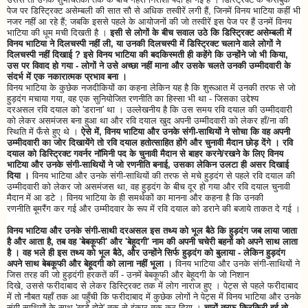
पेज पर डिस्ट्रिक्ट असेम्बली की सात सौ से अधिक तस्वीरें लगी हैं, जिनमें विनय भाटिया कहीं भी
नजर नहीं आ रहे हैं; जबकि इससे पहले के आयोजनों की जो तस्वीरें इस पेज पर हैं उनमें विनय
भाटिया की धूम मची दिखती है ।
इसी से लोगों के बीच सवाल उठे कि डिस्ट्रिक्ट असेम्बली में
विनय भाटिया ने दिलचस्पी नहीं ली, या उनकी दिलचस्पी में डिस्ट्रिक्ट चलाने वाले लोगों ने
दिलचस्पी नहीं दिखाई ? इसे विनय भाटिया की बदकिस्मती ही कहेंगे कि उन्होंने जो भी किया,
उस पर विवाद हो गया - लोगों ने उसे अच्छा नहीं माना और उसके चलते उनकी उम्मीदवारी के
संदर्भ में एक नकारात्मक प्रभाव बना ।
विनय भाटिया के कुछेक नजदीकियों का कहना लेकिन यह है कि शुरूआत में उनकी तरफ से जो
हुड़दंग मचाया गया, वह एक सुनियोजित रणनीति का हिस्सा भी था - जिसका उद्देश्य
दरअसल रवि दयाल को 'डराना' था । उल्लेखनीय है कि उस समय रवि दयाल की उम्मीदवारी
को लेकर असमंजस बना हुआ था और रवि दयाल खुद अपनी उम्मीदवारी को लेकर हाँ/ना की
स्थिति में फँसे हुए थे ।
ऐसे में, विनय भाटिया और उनके संगी-साथियों ने सोचा कि वह अपनी
उम्मीदवारी का जोर दिखायेंगे तो रवि दयाल हतोत्साहित होंगे और चुनावी मैदान छोड़ देंगे । रवि
दयाल को डिस्ट्रिक्ट गवर्नर नॉमिनी पद के चुनावी मैदान से बाहर करने/रखने के लिए विनय
भाटिया और उनके संगी-साथियों ने जो रणनीति बनाई, उसका लेकिन उलटा ही असर दिखाई
दिया ।
विनय भाटिया और उनके संगी-साथियों की तरफ से मचे हुड़दंग से पहले रवि दयाल की
उम्मीदवारी को लेकर जो असमंजस था, वह हुड़दंग के बीच दूर हो गया और रवि दयाल चुनावी
मैदान में आ डटे । विनय भाटिया के ही समर्थकों का मानना और कहना है कि उनकी
रणनीति बूमरैंग कर गई और उम्मीदवार के रूप में रवि दयाल को डराने की बजाये ताकत दे गई ।
विनय भाटिया और उनके संगी-साथी दरअसल इस तथ्य को भूल बैठे कि हुड़दंग जब लाया जाता
है और आता है, तब वह 'बेबकूफी' और 'बेहूदगी' नाम की अपनी चचेरी बहनों को अपने साथ लाता
है । वह भले ही इस तथ्य को भूल बैठे, और उन्होंने सिर्फ हुड़दंग को बुलाया - लेकिन हुड़दंग
अपने साथ बेबकूफी और बेहूदगी को लाना नहीं भूला ।
विनय भाटिया और उनके संगी-साथियों ने
जिस तरह की जो हुड़दंगी हरकतें कीं - उनमें बेबकूफी और बेहूदगी के जो निशान
दिखे, उससे फरीदाबाद से लेकर डिस्ट्रिक्ट तक में लोग नाराज हुए । पेट्स से पहले फरीदाबाद
में तो नौबत यहाँ तक आ पहुँची कि फरीदाबाद में कुछेक लोगों ने पेट्स में विनय भाटिया और उनके
संगी-साथियों के साथ 'खड़े होने' तक से इंकार तक कर दिया ।
चारों तरफ किरकिरी हुई तो