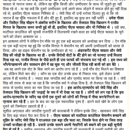
चावला से नाराज जरूर थे, लेकिन वह चूँकि किसी और उम्मीदवार के साथ भी जुड़ते हुए नहीं
दिख रहे थे - या यह कहें कि दूसरे उम्मीदवार उन्हें अपने साथ जोड़ने में सफल होते हुए नहीं दिख
रहे थे; इसलिए पीएस चावला निश्चिंत थे । जेपी सिंह भी उन्हें भरोसा दिलाए हुए थे कि जो
नाराज हैं वह चूँकि गफलत में हैं और बँटे हुए हैं, इसलिए वह कुछ कर नहीं पायेंगे ।
उमेश गौतम
और जितेंद्र सिंह चौहान ने अंबरीश सरीन के खिलाफ और तेजपाल सिंह खिल्लन ने राजीव
मित्तल के खिलाफ कमर कसी हुई थी ही, इसलिए पीएस चावला और भी निश्चिंत थे ।
वही क्या,
मल्टीपल काउंसिल की चुनावी राजनीति में दिलचस्पी रखने वाला हर कोई पीएस चावला के चुने
जाने को लेकर आश्वस्त था ।
इन आश्वस्त लोगों ने लेकिन ऐन मौके पर हुए एक बड़े बदलाव को अनदेखा कर दिया । ऐन मौके
पर एक बड़ी घटना यह हुई कि राजीव मित्तल ने चेयरमैन पद की अपनी उम्मीदवारी को वापस ले
लिया, और वह वाइस चेयरमैन पद के उम्मीदवार हो गए ।
अंडरकरेंट पीएस चावला और जेपी
सिंह की जोड़ी के खिलाफ था ही - उनके विरोधी वोटों के बँटे होने का जो फायदा उन्हें मिलता
दिख रहा था, राजीव मित्तल के पीछे हटते ही उस फायदे की संभावना घट गई थी । इस तथ्य को
भाँपने/पहचानने और सावधान होने में वह चूक गए और जीतती दिख रही बाजी को हार बैठे ।
अब वह अपने एक वोट के बिक जाने का आरोप लगा रहे हैं । उन्हें पाँच वोट मिलने का विश्वास
था, लेकिन मिले चार वोट । कौन सा एक वोट उनके हाथ से निकल गया, इसे लेकर उनमें
आपस में ही मतभेद हैं । ज्यादा शक जगदीश वर्मा और प्रमोद सपरा पर किया जा रहा है । जेपी
सिंह की तरफ से कहा जा रहा है कि जगदीश वर्मा ने धोखा दिया है, तो तेजपाल सिंह खिल्लन की
तरफ से प्रमोद सपरा का नाम लिया जा रहा है ।
इस आरोप-प्रत्यारोप को जेपी सिंह और
तेजपाल सिंह खिल्लन की 'लड़ाई' के रूप में भी देखा जा रहा है । लोगों को लग रहा है कि इस
आरोप-प्रत्यारोप के जरिए यह दोनों एक दूसरे को लोगों की निगाह में नीचा करने/गिराने का
प्रयास कर रहे हैं ।
हार के बाद का यह एक स्वाभाविक दृश्य है - हारने वाले खेमे के लोग एक
दूसरे को जिम्मेदार ठहराते ही हैं ।
सुशील अग्रवाल और जगदीश गुलाटी की कलाबाजी ने लेकिन इनके लिए - खासकर जेपी सिंह
के लिए बड़ा संकट पैदा कर दिया है ।
पीएस चावला को मल्टीपल काउंसिल चेयरमैन बनवाने की
मुहिम के जरिए जेपी सिंह ने दरअसल एक बड़ा दाँव चला था; जिसके फेल होने पर जिस तरह
उनकी फजीहत हो रही है - उससे उनके सामने अपनी नेतागिरी को बचाने की एक बड़ी चुनौती
पैदा हो गई है ।
सुशील अग्रवाल और जगदीश गुलाटी की कलाबाजी ने उनकी चुनौती को और