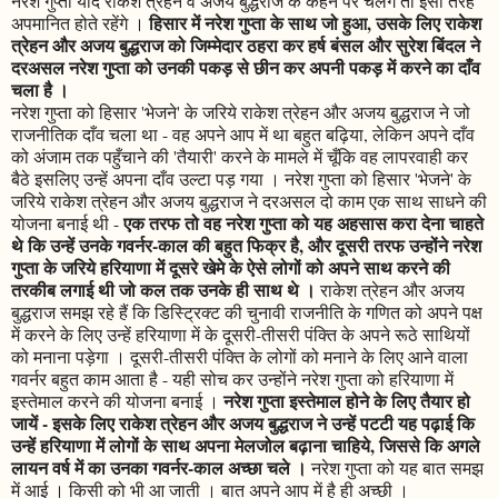
नरेश गुप्ता यदि राकेश त्रेहन व अजय बुद्धराज के कहने पर चलेंगे तो इसी तरह
हिसार में नरेश गुप्ता के साथ जो हुआ, उसके लिए राकेश
अपमानित होते रहेंगे ।
त्रेहन और अजय बुद्धराज को जिम्मेदार ठहरा कर हर्ष बंसल और सुरेश बिंदल ने
दरअसल नरेश गुप्ता को उनकी पकड़ से छीन कर अपनी पकड़ में करने का दाँव
चला है ।
नरेश गुप्ता को हिसार 'भेजने' के जरिये राकेश त्रेहन और अजय बुद्धराज ने जो
राजनीतिक दाँव चला था - वह अपने आप में था बहुत बढ़िया, लेकिन अपने दाँव
को अंजाम तक पहुँचाने की 'तैयारी' करने के मामले में चूँकि वह लापरवाही कर
बैठे इसलिए उन्हें अपना दाँव उल्टा पड़ गया । नरेश गुप्ता को हिसार 'भेजने' के
जरिये राकेश त्रेहन और अजय बुद्धराज ने दरअसल दो काम एक साथ साधने की
एक तरफ तो वह नरेश गुप्ता को यह अहसास करा देना चाहते
योजना बनाई थी -
थे कि उन्हें उनके गवर्नर-काल की बहुत फिक्र है, और दूसरी तरफ उन्होंने नरेश
गुप्ता के जरिये हरियाणा में दूसरे खेमे के ऐसे लोगों को अपने साथ करने की
तरकीब लगाई थी जो कल तक उनके ही साथ थे ।
राकेश त्रेहन और अजय
बुद्धराज समझ रहे हैं कि डिस्ट्रिक्ट की चुनावी राजनीति के गणित को अपने पक्ष
में करने के लिए उन्हें हरियाणा में के दूसरी-तीसरी पंक्ति के अपने रूठे साथियों
को मनाना पड़ेगा । दूसरी-तीसरी पंक्ति के लोगों को मनाने के लिए आने वाला
गवर्नर बहुत काम आता है - यही सोच कर उन्होंने नरेश गुप्ता को हरियाणा में
नरेश गुप्ता इस्तेमाल होने के लिए तैयार हो
इस्तेमाल करने की योजना बनाई ।
जायें - इसके लिए राकेश त्रेहन और अजय बुद्धराज ने उन्हें पटटी यह पढ़ाई कि
उन्हें हरियाणा में लोगों के साथ अपना मेलजोल बढ़ाना चाहिये, जिससे कि अगले
लायन वर्ष में का उनका गवर्नर-काल अच्छा चले ।
नरेश गुप्ता को यह बात समझ
में आई । किसी को भी आ जाती । बात अपने आप में है ही अच्छी ।