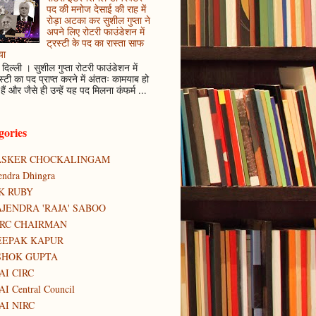
पद की मनोज देसाई की राह में
रोड़ा अटका कर सुशील गुप्ता ने
अपने लिए रोटरी फाउंडेशन में
ट्रस्टी के पद का रास्ता साफ
या
दिल्ली । सुशील गुप्ता रोटरी फाउंडेशन में
स्टी का पद प्राप्त करने में अंततः कामयाब हो
हैं और जैसे ही उन्हें यह पद मिलना कंफर्म ...
gories
ASKER CHOCKALINGAM
tendra Dhingra
K RUBY
JENDRA 'RAJA' SABOO
IRC CHAIRMAN
EEPAK KAPUR
SHOK GUPTA
AI CIRC
AI Central Council
AI NIRC