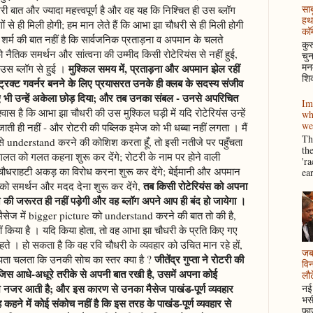
साब
ी बात और ज्यादा महत्त्वपूर्ण है और वह यह कि निश्चित ही उस ब्लॉग
हथ
से ही मिली होगी; हम मान लेते हैं कि आभा झा चौधरी से ही मिली होगी
कॉम
 शर्म की बात नहीं है कि सार्वजनिक प्रताड़ना व अपमान के चलते
कुर
नैतिक समर्थन और सांत्वना की उम्मीद किसी रोटेरियंस से नहीं हुई,
चुन
मनम
मुश्किल समय में, प्रताड़ना और अपमान झेल रहीं
 उस ब्लॉग से हुई ।
शिक
ट्रिक्ट गवर्नर बनने के लिए प्रयासरत उनके ही क्लब के सदस्य संजीव
 हुए भी उन्हें अकेला छोड़ दिया; और तब उनका संबल - उनसे अपरिचित
Im
िश्वास है कि आभा झा चौधरी की उस मुश्किल घड़ी में यदि रोटेरियंस उन्हें
wh
we
ाती ही नहीं - और रोटरी की पब्लिक इमेज को भी धब्बा नहीं लगता । मैं
Thi
े understand करने की कोशिश करता हूँ, तो इसी नतीजे पर पहुँचता
th
गलत को गलत कहना शुरू कर देंगे; रोटरी के नाम पर होने वाली
'r
ी चौधराहटी अकड़ का विरोध करना शुरू कर देंगे; बेईमानी और अपमान
ea
तब किसी रोटेरियंस को अपना
स को समर्थन और मदद देना शुरू कर देंगे,
ने की जरूरत ही नहीं पड़ेगी और वह ब्लॉग अपने आप ही बंद हो जायेगा ।
े मैसेज में bigger picture को understand करने की बात तो की है,
 किया है । यदि किया होता, तो वह आभा झा चौधरी के प्रति किए गए
ते । हो सकता है कि वह रवि चौधरी के व्यवहार को उचित मान रहे हों,
जब 
जीतेंद्र गुप्ता ने रोटरी की
 पता चलता कि उनकी सोच का स्तर क्या है ?
विन
जिस आधे-अधूरे तरीके से अपनी बात रखी है, उसमें अपना कोई
लौटे
नजर आती है; और इस कारण से उनका मैसेज पाखंड-पूर्ण व्यवहार
नई 
भसी
ह कहने में कोई संकोच नहीं है कि इस तरह के पाखंड-पूर्ण व्यवहार से
फाउ