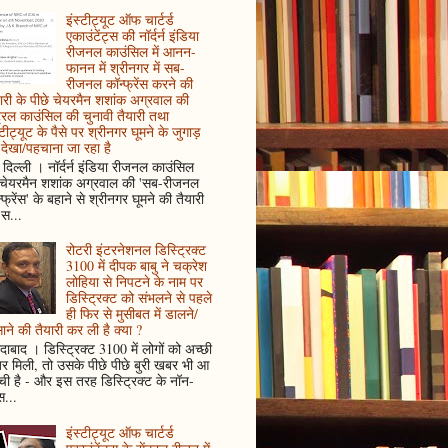
इंस्टीट्यूट ऑफ चार्टर्ड
एकाउंटेंट्स की नॉर्दर्न इंडिया
रीजनल काउंसिल में आनन-
फानन में श्रीनगर में सब-
रीजनल कॉन्फ्रेंस करने की
ारी के पीछे चेयरमैन शशांक अग्रवाल की
ट्रल काउंसिल की चुनावी तैयारी तथा
्टीट्यूट के पैसे पर श्रीनगर घूमने के जुगाड़
देखा/पहचाना जा रहा है
दिल्ली । नॉर्दर्न इंडिया रीजनल काउंसिल
 चेयरमैन शशांक अग्रवाल की 'सब-रीजनल
्फ्रेंस' के बहाने से श्रीनगर घूमने की तैयारी
स...
रोटरी इंटरनेशनल डिस्ट्रिक्ट
3100 में दीपक बाबु ने चक्रेश
लोहिया से निपटने के नाम पर
डिस्ट्रिक्ट को संभलने से पहले
ही फिर से मुसीबत में डालने/
ाने की तैयारी कर ली है क्या ?
ादाबाद । डिस्ट्रिक्ट 3100 में लोगों को अच्छी
 मिली, तो उसके पीछे पीछे बुरी खबर भी आ
ँची है - और इस तरह डिस्ट्रिक्ट के नॉन-
...
इंस्टीट्यूट ऑफ चार्टर्ड