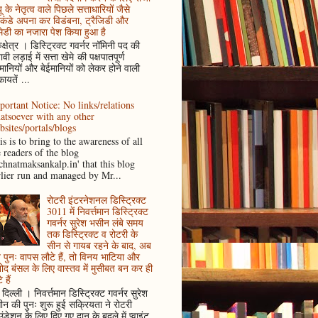
ू के नेतृत्व वाले पिछले सत्ताधारियों जैसे
कंडे अपना कर विडंबना, ट्रैजिडी और
ेडी का नजारा पेश किया हुआ है
ुक्षेत्र । डिस्ट्रिक्ट गवर्नर नॉमिनी पद की
ावी लड़ाई में सत्ता खेमे की पक्षपातपूर्ण
ानियों और बेईमानियों को लेकर होने वाली
ायतें ...
portant Notice: No links/relations
atsoever with any other
bsites/portals/blogs
s is to bring to the awareness of all
e readers of the blog
achnatmaksankalp.in' that this blog
rlier run and managed by Mr...
रोटरी इंटरनेशनल डिस्ट्रिक्ट
3011 में निवर्त्तमान डिस्ट्रिक्ट
गवर्नर सुरेश भसीन लंबे समय
तक डिस्ट्रिक्ट व रोटरी के
सीन से गायब रहने के बाद, अब
पुनः वापस लौटे हैं, तो विनय भाटिया और
ोद बंसल के लिए वास्तव में मुसीबत बन कर ही
 हैं
दिल्ली । निवर्त्तमान डिस्ट्रिक्ट गवर्नर सुरेश
न की पुनः शुरू हुई सक्रियता ने रोटरी
ंडेशन के लिए दिए गए दान के बदले में प्वाइंट