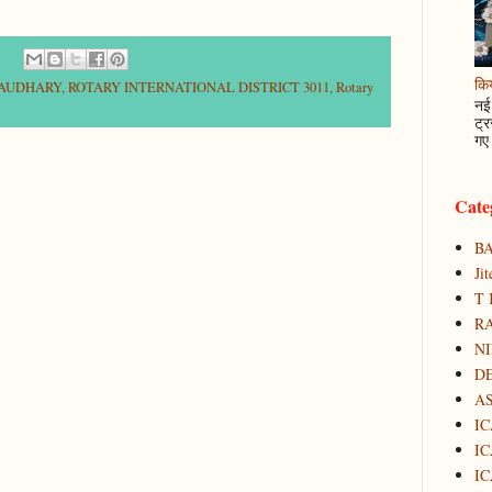
कि
HAUDHARY
,
ROTARY INTERNATIONAL DISTRICT 3011
,
Rotary
नई 
ट्र
गए 
Cate
B
Ji
T 
RA
N
D
A
IC
IC
IC