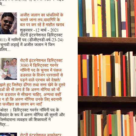
ि...
अजीत जलान का धांधलियों के
चलते जाना तय,दादागिरि के
बल पर कर रहे है माहौल खराब
शुक्रवार -12 मार्च - 2021
रोटरी इंटरनेशनल डिस्ट्रिक्ट
11) में नामिनी पद (डीजीएनडी-वर्ष-23-24)
 चुनावी लड़ाई में अजीत जलान ने जिन
धलिय...
रोटरी इंटरनेशनल डिस्ट्रिक्ट
3080 में डिस्ट्रिक्ट गवर्नर
नॉमिनी पद के चुनाव में पंकज
डडवाल के विजन प्रस्तावों से
पड़ने वाले प्रभाव को देखते/
ते हुए जितेंद्र ढींगरा तथा सत्ता खेमे के दूसरे
ाओं को भी लगा है कि अरुण मोंगिया को भी
कज डडवाल से सीखना चाहिए, अन्यथा कहीं
 न हो कि अरुण मोंगिया उनके लिए बदनामी
ा फजीहत का कारण बन जाएँ
ुक्षेत्र । डिस्ट्रिक्ट गवर्नर नॉमिनी पद के
मीदवार के रूप में अरुण मोंगिया की सुस्ती और
जिम्मेदाराना व्यवहार की शिकायतों ने
ेंद्र...
रोटरी इंटरनेशनल डायरेक्टर