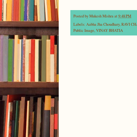
Posted by
Mukesh Mishra
at
9:48 PM
Labels:
Aabha Jha Choudhary
,
RAVI C
Public Image
,
VINAY BHATIA