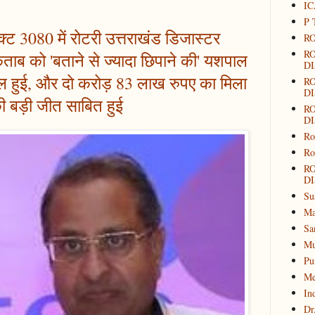
IC
P 
क्ट 3080 में रोटरी उत्तराखंड डिजास्टर
RO
R
ताब को 'बताने से ज्यादा छिपाने की' यशपाल
DI
 हुई, और दो करोड़ 83 लाख रुपए का मिला
R
DI
 की बड़ी जीत साबित हुई
R
DI
Ro
Ro
R
DI
Su
Ma
Sa
Mu
Pu
Me
In
Dr