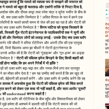
महसूस करता हूँ कि मामले को व्यापक रूप से समझने की जरूरत को
्ता ने मामले को बहुत ही चलताऊ और एकांगी तरीके से निपटा दिया है,
अशोक घोष और दीपक कपूर तथा रमेश चंद्र व सुरेश भसीन के बीच के
ी, क्या उक्त ब्लॉग जिम्मेदार है ? असित मित्तल के रूप में हमने एक
हेराफेरियों के चलते काफी समय से जेल की हवा खा रहा है और रोटरी की
तैय
विनय भाटिया को चुनाव जितवाने के
 क्या उक्त ब्लॉग जिम्मेदार है ?
सें
इंस
ति की, जिसकी गूँज रोटरी इंटरनेशनल के पदाधिकारियों तक ने सुनी और
को 
 की और जिम्मेदार लोगों को लताड़ लगाई - उसके लिए क्या उक्त ब्लॉग
नई 
ट गवर्नर रवि चौधरी ने वरिष्ठ रोटेरियन और अपनी टीम की एक प्रमुख
के
ी, जिसे खिलाफ आभा झा चौधरी ने रोटरी इंटरनेशनल के
कॉन
पर 
 उनसे अपील की है कि रोटरी को 'गुंडाइज्म' और 'गून-इज्म' का अड्डा
रोटरी की पब्लिक इमेज बिगड़ने के लिए किसी बाहरी को
जिम्मेदार है ?
हीं होना चाहिए कि हम अपने गिरेबाँ में भी झाँके ?
 झगड़ों को उक्त ब्लॉग बढ़ा-चढ़ा कर और नमक-मिर्च लगा कर प्रस्तुत
का मौका कौन देता है ? हम यह उम्मीद क्यों करते हैं कि हम खुद तो
ी, बेईमानी की हरकतें करेंगे - और उक्त ब्लॉग से उम्मीद करेंगे कि वह
फँस
र वास्तव में अफसोस हुआ कि रोटरी की पब्लिक इमेज की चिंता करते
मुर
ंत्रित करने को लेकर एक शब्द भी नहीं कहते हैं, और सारा आरोप 'दूसरों'
खबर
पहु
ure को understand करना कहते हैं !
डिस
ाधा है, उस ब्लॉग की रोटेरियंस के बीच पहुँच और विश्वसनीयता को लेकर
ट्स मुझे हमेशा ही आश्चर्य में डालती रही हैं कि रोटरी समाज की जो
ैं, वह उस तक कैसे पहुँच जाती हैं और कभी कभी तो 'इधर घटना घटी,