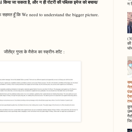
िया जा सकता है, और न ही रोटरी की पब्लिक इमेज को बचाया/
न म
ूरी तरफ सहमत हूँ कि We need to understand the bigger picture.
(30
की
धां
ैसेज का स्क्रीन-शॉट :
समझ
नेत
पं
ऐसा
तथ
कुर
उम्
गैर
जित