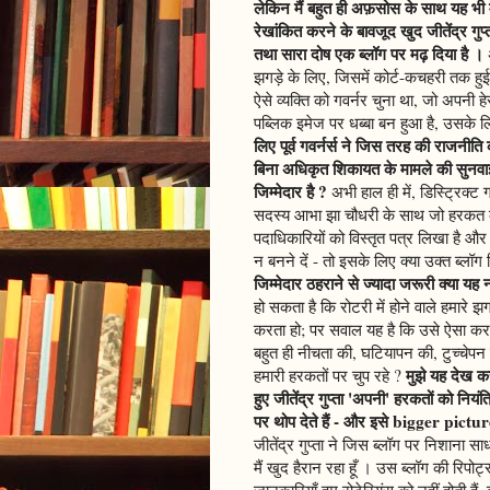
लेकिन मैं बहुत ही अफ़सोस के साथ यह भी 
रेखांकित करने के बावजूद खुद जीतेंद्र गुप
तथा सारा दोष एक ब्लॉग पर मढ़ दिया है ।
झगड़े के लिए, जिसमें कोर्ट-कचहरी तक हुई थ
ऐसे व्यक्ति को गवर्नर चुना था, जो अपनी 
पब्लिक इमेज पर धब्बा बन हुआ है, उसके लिए
लिए पूर्व गवर्नर्स ने जिस तरह की राजनी
बिना अधिकृत शिकायत के मामले की सुनवाई
जिम्मेदार है ?
अभी हाल ही में, डिस्ट्रिक्
सदस्य आभा झा चौधरी के साथ जो हरकत क
पदाधिकारियों को विस्तृत पत्र लिखा है और
न बनने दें - तो इसके लिए क्या उक्त ब्लॉग 
जिम्मेदार ठहराने से ज्यादा जरूरी क्या यह न
हो सकता है कि रोटरी में होने वाले हमारे
करता हो; पर सवाल यह है कि उसे ऐसा करने 
बहुत ही नीचता की, घटियापन की, टुच्चेपन क
मुझे यह देख क
हमारी हरकतों पर चुप रहे ?
हुए जीतेंद्र गुप्ता 'अपनी' हरकतों को निय
पर थोप देते हैं - और इसे bigger pict
जीतेंद्र गुप्ता ने जिस ब्लॉग पर निशाना स
मैं खुद हैरान रहा हूँ । उस ब्लॉग की रिपोर्
जानकारियाँ हम रोटेरियंस को नहीं होती ह