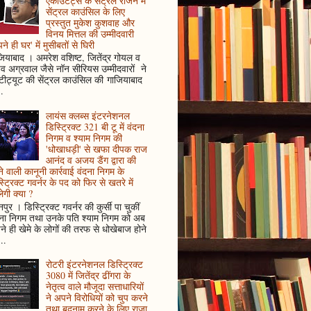
एकाउंटेंट्स के सेंट्रल रीजन में
सेंट्रल काउंसिल के लिए
प्रस्तुत मुकेश कुशवाह और
विनय मित्तल की उम्मीदवारी
ने ही घर' में मुसीबतों से घिरी
ियाबाद । अमरेश वशिष्ट, जितेंद्र गोयल व
ुव अग्रवाल जैसे नॉन सीरियस उम्मीदवारों ने
्टीट्यूट की सेंट्रल काउंसिल की गाजियाबाद
..
लायंस क्लब्स इंटरनेशनल
डिस्ट्रिक्ट 321 बी टू में वंदना
निगम व श्याम निगम की
'धोखाधड़ी' से खफा दीपक राज
आनंद व अजय डैंग द्वारा की
े वाली कानूनी कार्रवाई वंदना निगम के
्ट्रिक्ट गवर्नर के पद को फिर से खतरे में
ेगी क्या ?
पुर । डिस्ट्रिक्ट गवर्नर की कुर्सी पा चुकीं
दना निगम तथा उनके पति श्याम निगम को अब
े ही खेमे के लोगों की तरफ से धोखेबाज होने
..
रोटरी इंटरनेशनल डिस्ट्रिक्ट
3080 में जितेंद्र ढींगरा के
नेतृत्व वाले मौजूदा सत्ताधारियों
ने अपने विरोधियों को चुप करने
तथा बदनाम करने के लिए राजा