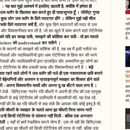
यह बात मुझे आश्चर्य में इसलिए डालती है, क्योंकि मैं हमेशा ही
है ।
स ब्लॉग के खिलाफ बात करते हुए ही पाता/सुनता हूँ । जीतेंद्र गुप्ता
ी कुछ लोग उस ब्लॉग के छिपे मददगार होंगे । लेकिन मुझे यही चीज
'अप
के छिपे मददगार क्यों हैं,
गाज
और कुछ छिपे मददगारों की मदद से उस
ध्र
 और विश्वसनीयता बना ली है, जो हम खुले में काम करने वाले रोटेरियंस
इंस
बात को यदि हम समझ सकें, समझने की कोशिश कर सकें - तो हम मामले
क्षे.
 picture को understand कर सकेंगे ।
 के कारणों को समझने की कोशिश की है, तब तब मैं इसी नतीजे पर
बड़े नेताओं और पदाधिकारियों द्वारा आम रोटेरियंस से छिपा कर की जाने
 नेताओं और पदाधिकारियों द्वारा प्रताड़ित और अपमानित हुए लोगों का
बड़े
ए रोटेरियंस के बीच उसकी साख और विश्वसनीयता बनी है ।
जान
 रहने वाले लोगों ने उस ब्लॉग की भले ही एक नकारात्मक छवि बनाने
डिस
ी बेईमानियों और अपमान व प्रताड़नापूर्ण व्यवहार का शिकार होने वाले
डाल
 भी - अपना विश्वसनीय साथी और अपना दुःख बाँटने वाला लगा है ।
कान
वं
को देखें : डिस्ट्रिक्ट गवर्नर रवि चौधरी ने अपनी ही टीम की एक प्रमुख
अपन
धरी से कई रोटेरियंस की उपस्थिति में बदतमीजी की; यह देख रहे
का.
हीं की कि वह रवि चौधरी से कह सकें कि आपका यदि कोई इश्यू है भी,
रवि चौधरी के व्यवहार के चलते आभा झा चौधरी जिस समय भारी
्हें किसी रोटेरियंस से सांत्वना नहीं मिली - बल्कि एक अनजान
मिली ।
यहाँ दो बातें रेखांकित करने योग्य हैं : एक तो यही कि डिस्ट्रिक्ट
हुईं आभा झा चौधरी को किसी रोटेरियंस की तरफ से नहीं, बल्कि उस