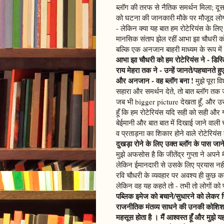
ब्लॉग की तरफ से नैतिक समर्थन मिला; दूसर
को घटना की जानकारी मौके पर मौजूद लोगों 
- लेकिन क्या यह बात हम रोटेरियंस के लिए
मानसिक संताप झेल रहीं आभा झा चौधरी को 
बल्कि एक अनजान बाहरी माध्यम के रूप में
आभा झा चौधरी को हम रोटेरियंस ने - डिस्
राय मेहरा तक ने - उन्हें जानते/पहचानते
और अनजान - वह ब्लॉग बना !
मुझे पूरा व
सहारा और समर्थन देते, तो बात ब्लॉग तक ज
जब भी bigger picture देखता हूँ, और उस
हूँ कि हम रोटेरियंस यदि सही को सही और 
बेईमानी और बात बात में दिखाई जाने वाल
व प्रताड़ना का शिकार होने वाले रोटेरियं
दुखड़ा रोने के लिए उक्त ब्लॉग के पास जा
मुझे अफसोस है कि जीतेंद्र गुप्ता ने अपन
लेकिन ईमानदारी से उसके लिए प्रयास नहीं
रवि चौधरी के व्यवहार पर अवश्य ही कुछ कह
लेकिन वह यह कहते तो - तभी तो लोगों को
पब्लिक इमेज को बचाने/सुधारने को लेकर 
राजनीतिक मंतव्य साधने की उनकी कोशिश 
महसूस होता है । मैं आश्वस्त हूँ और मुझे य