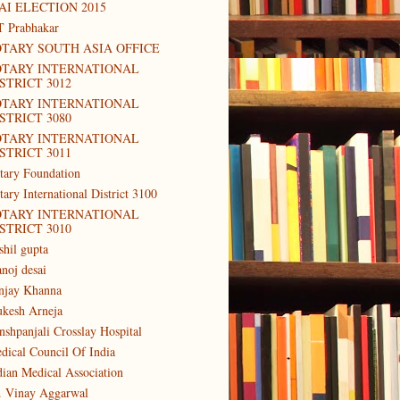
AI ELECTION 2015
T Prabhakar
TARY SOUTH ASIA OFFICE
OTARY INTERNATIONAL
STRICT 3012
OTARY INTERNATIONAL
STRICT 3080
OTARY INTERNATIONAL
STRICT 3011
tary Foundation
tary International District 3100
OTARY INTERNATIONAL
STRICT 3010
shil gupta
noj desai
njay Khanna
kesh Arneja
nshpanjali Crosslay Hospital
dical Council Of India
dian Medical Association
. Vinay Aggarwal