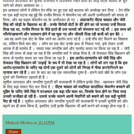
मल्टीपल काउंसिल की चुनावी राजनीति में दिलचस्पी रखने वाला हर कोई पीएस चावला के चुने
जाने को लेकर आश्वस्त था ।
इन आश्वस्त लोगों ने लेकिन ऐन मौके पर हुए एक बड़े बदलाव को अनदेखा कर दिया । ऐन मौके
पर एक बड़ी घटना यह हुई कि राजीव मित्तल ने चेयरमैन पद की अपनी उम्मीदवारी को वापस ले
लिया, और वह वाइस चेयरमैन पद के उम्मीदवार हो गए ।
अंडरकरेंट पीएस चावला और जेपी
सिंह की जोड़ी के खिलाफ था ही - उनके विरोधी वोटों के बँटे होने का जो फायदा उन्हें मिलता
दिख रहा था, राजीव मित्तल के पीछे हटते ही उस फायदे की संभावना घट गई थी । इस तथ्य को
भाँपने/पहचानने और सावधान होने में वह चूक गए और जीतती दिख रही बाजी को हार बैठे ।
अब वह अपने एक वोट के बिक जाने का आरोप लगा रहे हैं । उन्हें पाँच वोट मिलने का विश्वास
था, लेकिन मिले चार वोट । कौन सा एक वोट उनके हाथ से निकल गया, इसे लेकर उनमें
आपस में ही मतभेद हैं । ज्यादा शक जगदीश वर्मा और प्रमोद सपरा पर किया जा रहा है । जेपी
सिंह की तरफ से कहा जा रहा है कि जगदीश वर्मा ने धोखा दिया है, तो तेजपाल सिंह खिल्लन की
तरफ से प्रमोद सपरा का नाम लिया जा रहा है ।
इस आरोप-प्रत्यारोप को जेपी सिंह और
तेजपाल सिंह खिल्लन की 'लड़ाई' के रूप में भी देखा जा रहा है । लोगों को लग रहा है कि इस
आरोप-प्रत्यारोप के जरिए यह दोनों एक दूसरे को लोगों की निगाह में नीचा करने/गिराने का
प्रयास कर रहे हैं ।
हार के बाद का यह एक स्वाभाविक दृश्य है - हारने वाले खेमे के लोग एक
दूसरे को जिम्मेदार ठहराते ही हैं ।
सुशील अग्रवाल और जगदीश गुलाटी की कलाबाजी ने लेकिन इनके लिए - खासकर जेपी सिंह
के लिए बड़ा संकट पैदा कर दिया है ।
पीएस चावला को मल्टीपल काउंसिल चेयरमैन बनवाने की
मुहिम के जरिए जेपी सिंह ने दरअसल एक बड़ा दाँव चला था; जिसके फेल होने पर जिस तरह
उनकी फजीहत हो रही है - उससे उनके सामने अपनी नेतागिरी को बचाने की एक बड़ी चुनौती
पैदा हो गई है ।
सुशील अग्रवाल और जगदीश गुलाटी की कलाबाजी ने उनकी चुनौती को और
बढ़ाने का ही काम किया है, इसलिए उन्हें इनके खिलाफ भी बातें करने को मजबूर होना पड़ा है ।
Mukesh Mishra
at
10:14 PM
Share