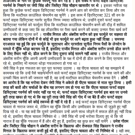
लीडरशिप के नाम पर कुछेक स्वयंभू नेता कर रहे हैं । इस संबंध में फर्स्ट वाइस डिस्ट्रिक्ट
गवर्नर्स के निशाने पर जेपी सिंह और जितेंद्र सिंह चौहान खासतौर पर थे ।
इसका नतीजा यह
हुआ कि कुछेक फर्स्ट वाइस डिस्ट्रिक्ट गवर्नर्स ने अपने आप को संगठित कर लिया और तय
किया कि मल्टीपल काउंसिल चेयरमैन वह चुनेंगे । इस काम में ड्रिस्ट्रिक्ट 321 सी वन के
फर्स्ट वाइस डिस्ट्रिक्ट गवर्नर सुनील निगम ज्यादा सक्रिय थे; उन्होंने दूसरे फर्स्ट वाइस
डिस्ट्रिक्ट गवर्नर्स को फार्मूला दिया कि मल्टीपल काउंसिल चेयरमैन बनने की दौड़ में शामिल
उम्मीदवारों से कहा जाए कि वह लीडरशिप पर पैसा खर्च करने की बजाए उनपर पैसा खर्च करें
और उनके वोट प्राप्त करें ।
राजीव मित्तल और अंबरीश सरीन को इस फार्मूले पर सहमत तो
बताया गया लेकिन दोनों में से कोई भी इस फार्मूले पर आगे बढ़ता हुआ नहीं दिखा । समस्या
दरअसल यह हुई कि इस फार्मूले के सूत्रधार और प्रस्तोता सुनील निगम पैसों के लेनदेन के
मामले में चूँकि थोड़ा बदनाम रहे हैं, इसलिए राजीव मित्तल और अंबरीश सरीन उनसे डील करने
के लिए तैयार नहीं थे; डील करने के लिए दूसरा कोई सामने नहीं आया ।
राजीव मित्तल और
अंबरीश सरीन चूँकि अपनी अपनी उम्मीदवारी के पक्ष में दोनों ही डील करने के लिए प्रयास कर
रहे थे, इसलिए भी मामला थोड़ा गफलतभरा हो गया था ।
जेपी सिंह ने इस गफलत का पूरा पूरा फायदा उठाया । वह पीएस चावला को यह समझाने में
कामयाब रहे कि उन्हें पैसे चाहने/माँगने वाले फर्स्ट वाइस डिस्ट्रिक्ट गवर्नर्स के पास जाने की और
उनकी चिंता करने की जरूरत नहीं है; वह उन्हें मल्टीपल काउंसिल चेयरमैन बनवा देंगे ।
लोगों
का आरोप है कि यह भरोसा देकर जेपी सिंह ने अकेले ही पीएस चावला से माल सूत लिया । इसी
तरह की बातों और चर्चाओं के बीच यह लगभग तय हो गया था कि पीएस चावला फर्स्ट वाइस
डिस्ट्रिक्ट गवर्नर्स की पसंद नहीं रह गए थे; फर्स्ट वाइस डिस्ट्रिक्ट गवर्नर्स इस बात पर उनसे
बुरी तरह खफा हो गए थे कि वह पूरी तरह जेपी सिंह की गोद में जा बैठे हैं और फर्स्ट वाइस
डिस्ट्रिक्ट गवर्नर्स को कोई तवज्जो ही नहीं दे रहे हैं ।
कई फर्स्ट वाइस डिस्ट्रिक्ट गवर्नर्स पीएस
चावला से नाराज जरूर थे, लेकिन वह चूँकि किसी और उम्मीदवार के साथ भी जुड़ते हुए नहीं
दिख रहे थे - या यह कहें कि दूसरे उम्मीदवार उन्हें अपने साथ जोड़ने में सफल होते हुए नहीं दिख
रहे थे; इसलिए पीएस चावला निश्चिंत थे । जेपी सिंह भी उन्हें भरोसा दिलाए हुए थे कि जो
नाराज हैं वह चूँकि गफलत में हैं और बँटे हुए हैं, इसलिए वह कुछ कर नहीं पायेंगे ।
उमेश गौतम
और जितेंद्र सिंह चौहान ने अंबरीश सरीन के खिलाफ और तेजपाल सिंह खिल्लन ने राजीव
मित्तल के खिलाफ कमर कसी हुई थी ही, इसलिए पीएस चावला और भी निश्चिंत थे ।
वही क्या,