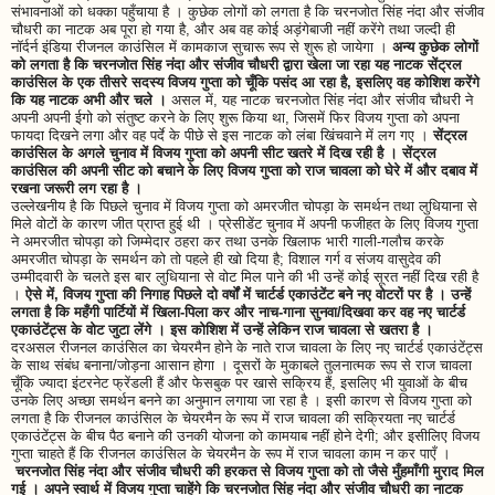
संभावनाओं को धक्का पहुँचाया है । कुछेक लोगों को लगता है कि चरनजोत सिंह नंदा और संजीव
चौधरी का नाटक अब पूरा हो गया है, और अब वह कोई अड़ंगेबाजी नहीं करेंगे तथा जल्दी ही
नॉर्दर्न इंडिया रीजनल काउंसिल में कामकाज सुचारू रूप से शुरू हो जायेगा ।
अन्य कुछेक लोगों
को लगता है कि चरनजोत सिंह नंदा और संजीव चौधरी द्वारा खेला जा रहा यह नाटक सेंट्रल
काउंसिल के एक तीसरे सदस्य विजय गुप्ता को चूँकि पसंद आ रहा है, इसलिए वह कोशिश करेंगे
कि यह नाटक अभी और चले ।
असल में, यह नाटक चरनजोत सिंह नंदा और संजीव चौधरी ने
अपनी अपनी ईगो को संतुष्ट करने के लिए शुरू किया था, जिसमें फिर विजय गुप्ता को अपना
फायदा दिखने लगा और वह पर्दे के पीछे से इस नाटक को लंबा खिंचवाने में लग गए ।
सेंट्रल
काउंसिल के अगले चुनाव में विजय गुप्ता को अपनी सीट खतरे में दिख रही है । सेंट्रल
काउंसिल की अपनी सीट को बचाने के लिए विजय गुप्ता को राज चावला को घेरे में और दबाव में
रखना जरूरी लग रहा है ।
उल्लेखनीय है कि पिछले चुनाव में विजय गुप्ता को अमरजीत चोपड़ा के समर्थन तथा लुधियाना से
मिले वोटों के कारण जीत प्राप्त हुई थी । प्रेसीडेंट चुनाव में अपनी फजीहत के लिए विजय गुप्ता
ने अमरजीत चोपड़ा को जिम्मेदार ठहरा कर तथा उनके खिलाफ भारी गाली-गलौच करके
अमरजीत चोपड़ा के समर्थन को तो पहले ही खो दिया है; विशाल गर्ग व संजय वासुदेव की
उम्मीदवारी के चलते इस बार लुधियाना से वोट मिल पाने की भी उन्हें कोई सूरत नहीं दिख रही है
।
ऐसे में, विजय गुप्ता की निगाह पिछले दो वर्षों में चार्टर्ड एकाउंटेंट बने नए वोटरों पर है । उन्हें
लगता है कि महँगी पार्टियों में खिला-पिला कर और नाच-गाना सुनवा/दिखवा कर वह नए चार्टर्ड
एकाउंटेंट्स के वोट जुटा लेंगे । इस कोशिश में उन्हें लेकिन राज चावला से खतरा है ।
दरअसल रीजनल काउंसिल का चेयरमैन होने के नाते राज चावला के लिए नए चार्टर्ड एकाउंटेंट्स
के साथ संबंध बनाना/जोड़ना आसान होगा । दूसरों के मुकाबले तुलनात्मक रूप से राज चावला
चूँकि ज्यादा इंटरनेट फ्रेंडली हैं और फेसबुक पर खासे सक्रिय हैं, इसलिए भी युवाओं के बीच
उनके लिए अच्छा समर्थन बनने का अनुमान लगाया जा रहा है । इसी कारण से विजय गुप्ता को
लगता है कि रीजनल काउंसिल के चेयरमैन के रूप में राज चावला की सक्रियता नए चार्टर्ड
एकाउंटेंट्स के बीच पैठ बनाने की उनकी योजना को कामयाब नहीं होने देगी; और इसीलिए विजय
गुप्ता चाहते हैं कि रीजनल काउंसिल के चेयरमैन के रूप में राज चावला काम न कर पाएँ ।
चरनजोत सिंह नंदा और संजीव चौधरी की हरकत से विजय गुप्ता को तो जैसे मुँहमाँगी मुराद मिल
गई । अपने स्वार्थ में विजय गुप्ता चाहेंगे कि चरनजोत सिंह नंदा और संजीव चौधरी का नाटक