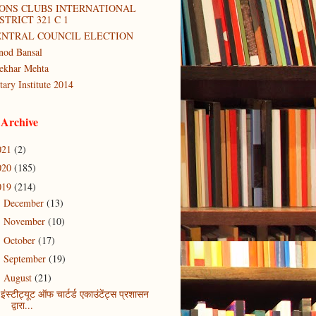
IONS CLUBS INTERNATIONAL
STRICT 321 C 1
ENTRAL COUNCIL ELECTION
nod Bansal
ekhar Mehta
tary Institute 2014
 Archive
021
(2)
020
(185)
019
(214)
December
(13)
►
November
(10)
►
October
(17)
►
September
(19)
►
August
(21)
▼
इंस्टीट्यूट ऑफ चार्टर्ड एकाउंटेंट्स प्रशासन
द्वारा...