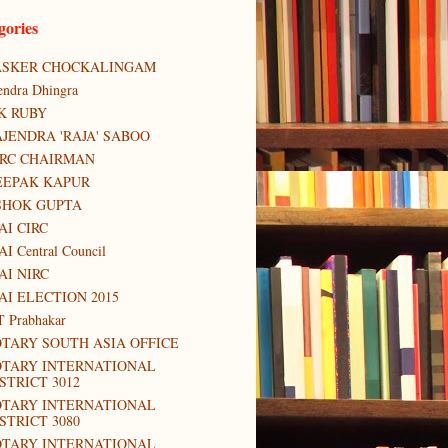
gories
ASKER CHOCKALINGAM
tendra Dhingra
K RUBY
JENDRA 'RAJA' SABOO
IRC CHAIRMAN
EEPAK KAPUR
SHOK GUPTA
AI CIRC
AI Central Council
AI NIRC
AI ELECTION 2015
T Prabhakar
TARY SOUTH ASIA OFFICE
OTARY INTERNATIONAL
STRICT 3012
OTARY INTERNATIONAL
STRICT 3080
OTARY INTERNATIONAL