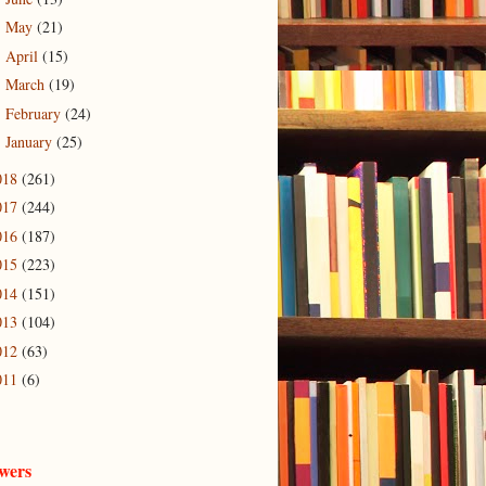
May
(21)
►
April
(15)
►
March
(19)
►
February
(24)
►
January
(25)
►
018
(261)
017
(244)
016
(187)
015
(223)
014
(151)
013
(104)
012
(63)
011
(6)
owers