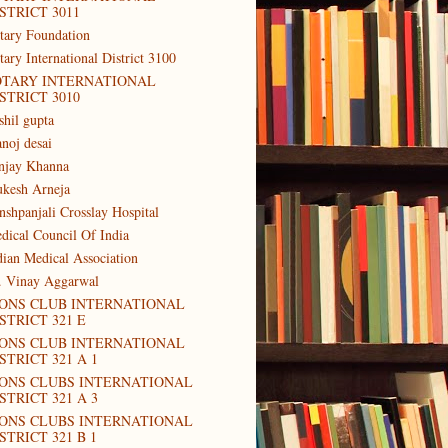
STRICT 3011
tary Foundation
tary International District 3100
OTARY INTERNATIONAL
STRICT 3010
shil gupta
noj desai
njay Khanna
kesh Arneja
nshpanjali Crosslay Hospital
dical Council Of India
dian Medical Association
. Vinay Aggarwal
IONS CLUB INTERNATIONAL
STRICT 321 E
IONS CLUB INTERNATIONAL
STRICT 321 A 1
IONS CLUBS INTERNATIONAL
STRICT 321 A 3
IONS CLUBS INTERNATIONAL
STRICT 321 B 1