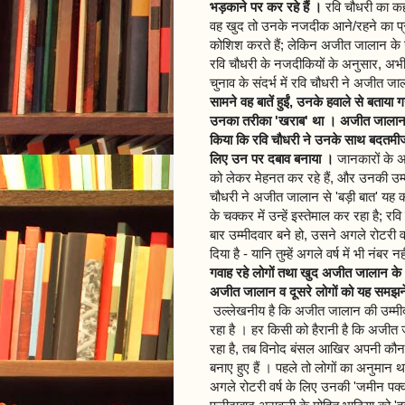
भड़काने पर कर रहे हैं ।
रवि चौधरी का कहन
वह खुद तो उनके नजदीक आने/रहने का प्रया
कोशिश करते हैं; लेकिन अजीत जालान के जर
रवि चौधरी के नजदीकियों के अनुसार, अभी हा
चुनाव के संदर्भ में रवि चौधरी ने अजीत जा
सामने वह बातें हुईं, उनके हवाले से बताया
उनका तरीका 'खराब' था । अजीत जालान उस 
किया कि रवि चौधरी ने उनके साथ बदतमीजी 
लिए उन पर दबाव बनाया ।
जानकारों के अ
को लेकर मेहनत कर रहे हैं, और उनकी उम्मीद
चौधरी ने अजीत जालान से 'बड़ी बात' यह कह
के चक्कर में उन्हें इस्तेमाल कर रहा है
बार उम्मीदवार बने हो, उसने अगले रोटरी व
दिया है - यानि तुम्हें अगले वर्ष में भी न
गवाह रहे लोगों तथा खुद अजीत जालान के अ
अजीत जालान व दूसरे लोगों को यह समझने 
उल्लेखनीय है कि अजीत जालान की उम्मीदवा
रहा है । हर किसी को हैरानी है कि अजीत जा
रहा है, तब विनोद बंसल आखिर अपनी कौन 
बनाए हुए हैं । पहले तो लोगों का अनुमान
अगले रोटरी वर्ष के लिए उनकी 'जमीन पक्की'