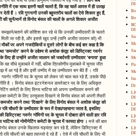
ा' देने की चर्चा से उक्त अनुमान गफलत में पड़ गया है ।
लोग अब
DI
नीति में एक साथ इतनी चालें चलते हैं, कि वह चालें आपस में ही उलझ
Ro
देती हैं । रवि गुगनानी उनकी बहुस्तरीय चालों का ऐसे शिकार हुए हैं,
Ro
ी की सुनें/मानें तो विनोद बंसल की चालों के अगले शिकार अजीत
R
DI
झाने/बताने की कोशिश कर रहे थे कि उनकी उम्मीदवारी के चलते
Su
 मिली जा रही है, और इससे खुद उन्हें (यानि अजीत जालान को) भी
Ma
य मौकों पर अपने नजदीकियों व दूसरे लोगों के बीच कई बार कहा है कि
Sa
 'कमजोर' करने के उद्देश्य से अशोक कंतूर को डिस्ट्रिक्ट गवर्नर
Mu
के लिए ही उन्होंने अजीत जालान को जबर्दस्ती उम्मीदवार 'बनाया' हुआ
Pu
वह सीधे मुकाबले में नहीं, बल्कि त्रिकोणीय मुकाबले में चुनाव जीत
ें आ गई है और इसी उम्मीद में वह उम्मीदवार बन बैठे हैं । रवि
Me
ट गवर्नर नॉमिनी पद के चुनाव को लेकर जो चाल चल रहे हैं, उसके पीछे
In
ीति है । विनोद बंसल इंटरनेशनल डायरेक्टर पद के लिए अधिकृत
Dr
नेटिंग कमेटी के लिए विनय भाटिया को अपना उम्मीदवार बनाने की
L
ी उक्त कमेटी के लिए उत्सुकता दिखाने से विनोद बंसल को अपनी तैयारी
DI
 कमजोर करने तथा 'दिखाने' के लिए विनोद बंसल ने अशोक कंतूर को
L
DI
 रवि चौधरी के उम्मीदवार के रूप में देखा/पहचाना जाता है, इसलिए
िस्ट्रिक्ट गवर्नर नॉमिनी पद के चुनाव में दोबारा होने वाली हार रवि
L
DI
ाटिया को नोमीनेटिंग कमेटी के चुनाव में फायदा होगा ।
मजे की बात
L
िनोद बंसल उनके खिलाफ षड्यंत्र कर रहे हैं, लेकिन डिस्ट्रिक्ट में
DI
 रवि चौधरी को बहुत तवज्जो दे रहे हैं । ऐसे में रवि चौधरी के लिए भी