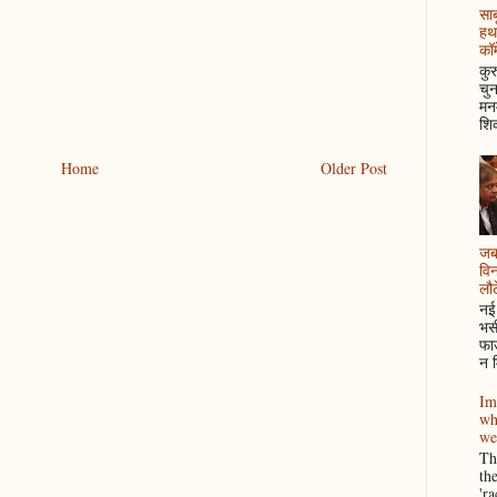
साब
हथ
कॉम
कुर
चुन
मनम
शिक
Home
Older Post
जब 
विन
लौटे
नई 
भसी
फाउ
न म
Im
wh
we
Thi
th
'r