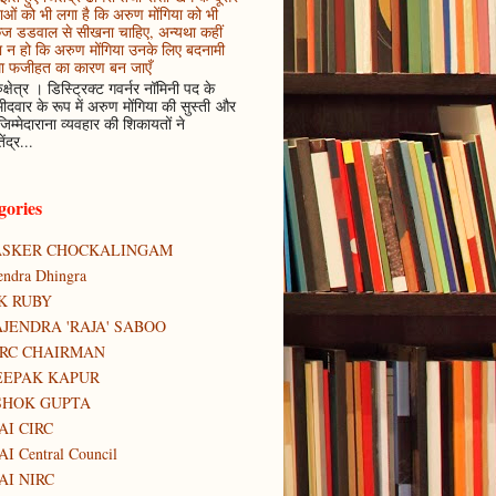
ाओं को भी लगा है कि अरुण मोंगिया को भी
कज डडवाल से सीखना चाहिए, अन्यथा कहीं
 न हो कि अरुण मोंगिया उनके लिए बदनामी
ा फजीहत का कारण बन जाएँ
ुक्षेत्र । डिस्ट्रिक्ट गवर्नर नॉमिनी पद के
मीदवार के रूप में अरुण मोंगिया की सुस्ती और
जिम्मेदाराना व्यवहार की शिकायतों ने
ेंद्र...
gories
ASKER CHOCKALINGAM
tendra Dhingra
K RUBY
JENDRA 'RAJA' SABOO
IRC CHAIRMAN
EEPAK KAPUR
SHOK GUPTA
AI CIRC
AI Central Council
AI NIRC