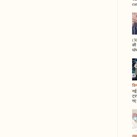
ea
(30
की
धां
कि
नई 
ट्र
गए 
समझ