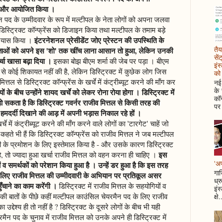
ाइन और आयोजित किया ।
 पद के उम्मीदवार के रूप में मल्टीपल के नेता लोगों को अपना जलवा
 डिस्ट्रिक्ट कॉन्फ्रेंस को डिजाइन किया तथा मल्टीपल के तमाम बड़े
इंटरनेशनल प्रेसीडेंट जोए प्रेस्टन की उपस्थिति के
्रयास किया ।
तैय
नेताओं को अपने इस 'शो' तक खींच लाना आसान तो हुआ, लेकिन उनकी
सें
र्चा खासा बढ़ा दिया ।
इसका बोझ बीएम शर्मा की जेब पर पड़ा । बीएम
इंस
 से कोई शिकायत नहीं की है, लेकिन डिस्ट्रिक्ट में कुछेक लोग जिस
को 
तल से डिस्ट्रिक्ट कॉन्फ्रेंस के खर्चे में कंट्रीब्यूट करने की माँग कर
नई 
के
े बीच उन्होंने शायद खर्चे को लेकर रोना रोया होगा । डिस्ट्रिक्ट में
कॉन
हो सकता है कि डिस्ट्रिक्ट गवर्नर राजीव मित्तल से किसी तरह की
पर 
 हमदर्दी दिखाने की आड़ में अपनी भड़ास निकाल रहे हों ।
र्चे में कंट्रीब्यूट करने की माँग करने वाले लोगों का 'टारगेट' चाहें जो
हते भी हैं कि डिस्ट्रिक्ट कॉन्फ्रेंस को राजीव मित्तल ने जब मल्टीपल
 के प्रमोशन के लिए इस्तेमाल किया है - और उसके कारण डिस्ट्रिक्ट
इस
 है, तो ज्यादा हुआ खर्चा राजीव मित्तल को वहन करना ही चाहिए ।
'अप
ं व समर्थकों को परेशान किया हुआ है । उन्हें डर हुआ है कि इस तरह
गाज
े लिए राजीव मित्तल की उम्मीदवारी के अभियान पर प्रतिकूल असर
ध्र
चाने का काम करेंगी ।
डिस्ट्रिक्ट में राजीव मित्तल के सहयोगियों व
इंस
ी बातों के पीछे कहीं मल्टीपल काउंसिल चेयरमैन पद के लिए राजीव
क्षे.
उद्देश्य ही तो नहीं है ? डिस्ट्रिक्ट के दूसरे लोगों के बीच भी यही
मैन पद के चुनाव में राजीव मित्तल को उनके अपने ही डिस्ट्रिक्ट में