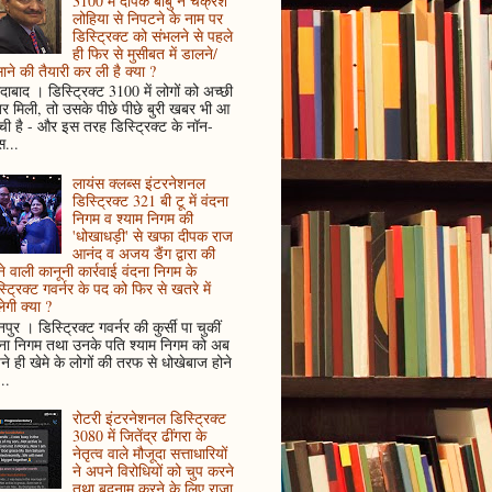
3100 में दीपक बाबु ने चक्रेश
लोहिया से निपटने के नाम पर
डिस्ट्रिक्ट को संभलने से पहले
ही फिर से मुसीबत में डालने/
ाने की तैयारी कर ली है क्या ?
ादाबाद । डिस्ट्रिक्ट 3100 में लोगों को अच्छी
 मिली, तो उसके पीछे पीछे बुरी खबर भी आ
ँची है - और इस तरह डिस्ट्रिक्ट के नॉन-
...
लायंस क्लब्स इंटरनेशनल
डिस्ट्रिक्ट 321 बी टू में वंदना
निगम व श्याम निगम की
'धोखाधड़ी' से खफा दीपक राज
आनंद व अजय डैंग द्वारा की
े वाली कानूनी कार्रवाई वंदना निगम के
्ट्रिक्ट गवर्नर के पद को फिर से खतरे में
ेगी क्या ?
पुर । डिस्ट्रिक्ट गवर्नर की कुर्सी पा चुकीं
दना निगम तथा उनके पति श्याम निगम को अब
े ही खेमे के लोगों की तरफ से धोखेबाज होने
..
रोटरी इंटरनेशनल डिस्ट्रिक्ट
3080 में जितेंद्र ढींगरा के
नेतृत्व वाले मौजूदा सत्ताधारियों
ने अपने विरोधियों को चुप करने
तथा बदनाम करने के लिए राजा