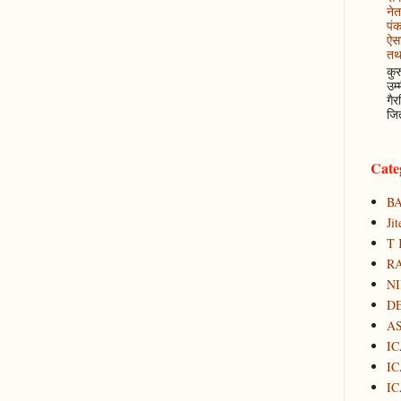
नेत
पं
ऐसा
तथ
कुर
उम्
गैर
जित
Cate
B
Ji
T 
RA
N
D
A
IC
IC
IC