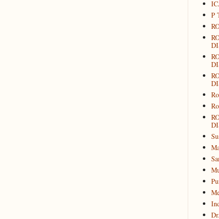
IC
P 
RO
R
DI
R
DI
R
DI
Ro
Ro
R
DI
Su
Ma
Sa
Mu
Pu
Me
In
Dr