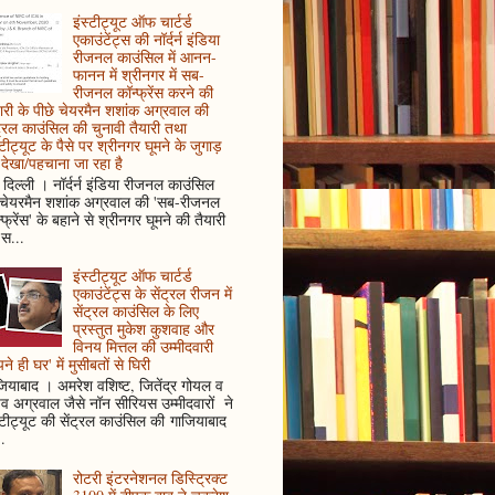
इंस्टीट्यूट ऑफ चार्टर्ड
एकाउंटेंट्स की नॉर्दर्न इंडिया
रीजनल काउंसिल में आनन-
फानन में श्रीनगर में सब-
रीजनल कॉन्फ्रेंस करने की
ारी के पीछे चेयरमैन शशांक अग्रवाल की
ट्रल काउंसिल की चुनावी तैयारी तथा
्टीट्यूट के पैसे पर श्रीनगर घूमने के जुगाड़
देखा/पहचाना जा रहा है
दिल्ली । नॉर्दर्न इंडिया रीजनल काउंसिल
 चेयरमैन शशांक अग्रवाल की 'सब-रीजनल
्फ्रेंस' के बहाने से श्रीनगर घूमने की तैयारी
स...
इंस्टीट्यूट ऑफ चार्टर्ड
एकाउंटेंट्स के सेंट्रल रीजन में
सेंट्रल काउंसिल के लिए
प्रस्तुत मुकेश कुशवाह और
विनय मित्तल की उम्मीदवारी
ने ही घर' में मुसीबतों से घिरी
ियाबाद । अमरेश वशिष्ट, जितेंद्र गोयल व
ुव अग्रवाल जैसे नॉन सीरियस उम्मीदवारों ने
्टीट्यूट की सेंट्रल काउंसिल की गाजियाबाद
..
रोटरी इंटरनेशनल डिस्ट्रिक्ट