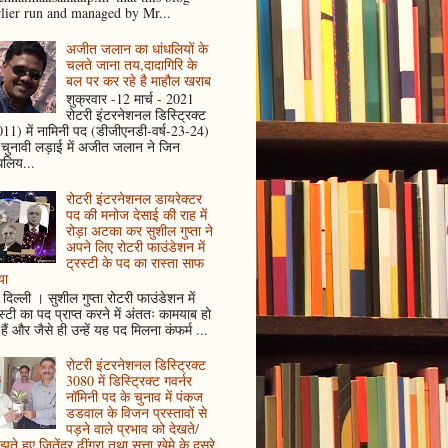
rlier run and managed by Mr...
अजीत जलान का धांधलियों के
चलते जाना तय,दादागिरि के
बल पर कर रहे है माहौल खराब
शुक्रवार -12 मार्च - 2021
रोटरी इंटरनेशनल डिस्ट्रिक्ट
11) में नामिनी पद (डीजीएनडी-वर्ष-23-24)
 चुनावी लड़ाई में अजीत जलान ने जिन
धलिय...
रोटरी इंटरनेशनल डायरेक्टर
पद की मनोज देसाई की राह में
रोड़ा अटका कर सुशील गुप्ता ने
अपने लिए रोटरी फाउंडेशन में
ट्रस्टी के पद का रास्ता साफ
या
दिल्ली । सुशील गुप्ता रोटरी फाउंडेशन में
स्टी का पद प्राप्त करने में अंततः कामयाब हो
हैं और जैसे ही उन्हें यह पद मिलना कंफर्म ...
रोटरी इंटरनेशनल डिस्ट्रिक्ट
3080 में डिस्ट्रिक्ट गवर्नर
नॉमिनी पद के चुनाव में पंकज
डडवाल के विजन प्रस्तावों से
पड़ने वाले प्रभाव को देखते/
ते हुए जितेंद्र ढींगरा तथा सत्ता खेमे के दूसरे