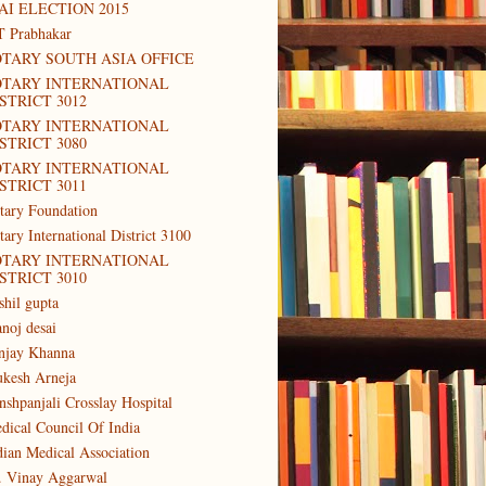
AI ELECTION 2015
T Prabhakar
TARY SOUTH ASIA OFFICE
OTARY INTERNATIONAL
STRICT 3012
OTARY INTERNATIONAL
STRICT 3080
OTARY INTERNATIONAL
STRICT 3011
tary Foundation
tary International District 3100
OTARY INTERNATIONAL
STRICT 3010
shil gupta
noj desai
njay Khanna
kesh Arneja
nshpanjali Crosslay Hospital
dical Council Of India
dian Medical Association
. Vinay Aggarwal