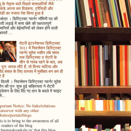
ू के नेतृत्व वाले पिछले सत्ताधारियों जैसे
कंडे अपना कर विडंबना, ट्रैजिडी और
ेडी का नजारा पेश किया हुआ है
ुक्षेत्र । डिस्ट्रिक्ट गवर्नर नॉमिनी पद की
ावी लड़ाई में सत्ता खेमे की पक्षपातपूर्ण
ानियों और बेईमानियों को लेकर होने वाली
ायतें ...
रोटरी इंटरनेशनल डिस्ट्रिक्ट
3011 में निवर्त्तमान डिस्ट्रिक्ट
गवर्नर सुरेश भसीन लंबे समय
तक डिस्ट्रिक्ट व रोटरी के
सीन से गायब रहने के बाद, अब
पुनः वापस लौटे हैं, तो विनय भाटिया और
ोद बंसल के लिए वास्तव में मुसीबत बन कर ही
 हैं
दिल्ली । निवर्त्तमान डिस्ट्रिक्ट गवर्नर सुरेश
न की पुनः शुरू हुई सक्रियता ने रोटरी
ंडेशन के लिए दिए गए दान के बदले में प्वाइंट
ि...
portant Notice: No links/relations
atsoever with any other
bsites/portals/blogs
s is to bring to the awareness of all
e readers of the blog
achnatmaksankalp.in' that this blog