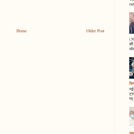
ea
Home
Older Post
(30
की
धां
कि
नई 
ट्र
गए 
समझ