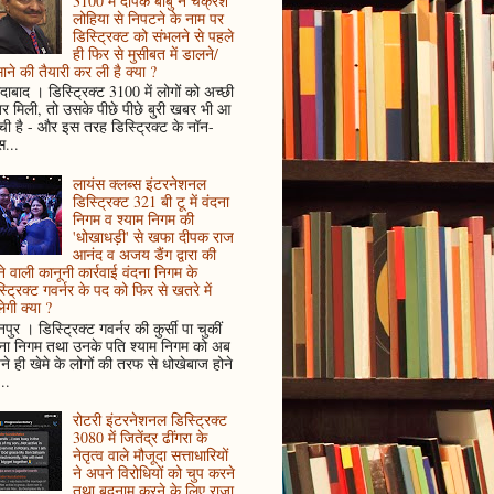
3100 में दीपक बाबु ने चक्रेश
लोहिया से निपटने के नाम पर
डिस्ट्रिक्ट को संभलने से पहले
ही फिर से मुसीबत में डालने/
ाने की तैयारी कर ली है क्या ?
ादाबाद । डिस्ट्रिक्ट 3100 में लोगों को अच्छी
 मिली, तो उसके पीछे पीछे बुरी खबर भी आ
ँची है - और इस तरह डिस्ट्रिक्ट के नॉन-
...
लायंस क्लब्स इंटरनेशनल
डिस्ट्रिक्ट 321 बी टू में वंदना
निगम व श्याम निगम की
'धोखाधड़ी' से खफा दीपक राज
आनंद व अजय डैंग द्वारा की
े वाली कानूनी कार्रवाई वंदना निगम के
्ट्रिक्ट गवर्नर के पद को फिर से खतरे में
ेगी क्या ?
पुर । डिस्ट्रिक्ट गवर्नर की कुर्सी पा चुकीं
दना निगम तथा उनके पति श्याम निगम को अब
े ही खेमे के लोगों की तरफ से धोखेबाज होने
..
रोटरी इंटरनेशनल डिस्ट्रिक्ट
3080 में जितेंद्र ढींगरा के
नेतृत्व वाले मौजूदा सत्ताधारियों
ने अपने विरोधियों को चुप करने
तथा बदनाम करने के लिए राजा