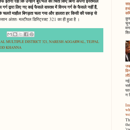
्फ इतना रहा कि उन्होंने बुरे/भले की चिंता किए बिना अपना इस्तेमाल
साब
र्ग द्वारा लिए गए कई फैसले वास्तव में विनय गर्ग के फैसले नहीं हैं,
हथ
िनके चलते माहौल बिगड़ता चला गया और हालात हर किसी की पकड़ से
कॉम
कुर
 नुकसान अंततः मल्टीपल डिस्ट्रिक्ट 321 का ही हुआ है ।
चुन
मनम
शिक
AL MULTIPLE DISTRICT 321
,
NARESH AGGARWAL
,
TEJPAL
NOD KHANNA
जब 
विन
लौटे
नई 
भसी
फाउ
न म
Im
wh
we
Thi
th
'r