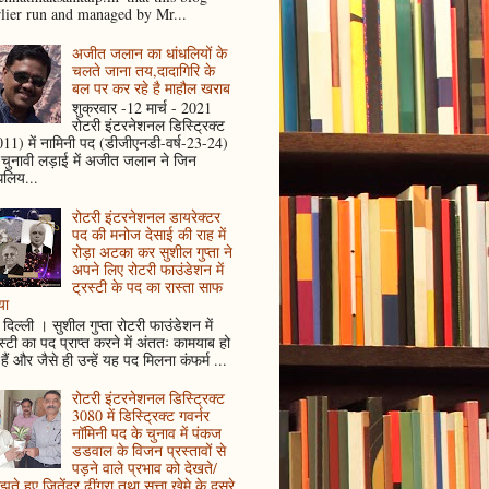
rlier run and managed by Mr...
अजीत जलान का धांधलियों के
चलते जाना तय,दादागिरि के
बल पर कर रहे है माहौल खराब
शुक्रवार -12 मार्च - 2021
रोटरी इंटरनेशनल डिस्ट्रिक्ट
11) में नामिनी पद (डीजीएनडी-वर्ष-23-24)
 चुनावी लड़ाई में अजीत जलान ने जिन
धलिय...
रोटरी इंटरनेशनल डायरेक्टर
पद की मनोज देसाई की राह में
रोड़ा अटका कर सुशील गुप्ता ने
अपने लिए रोटरी फाउंडेशन में
ट्रस्टी के पद का रास्ता साफ
या
दिल्ली । सुशील गुप्ता रोटरी फाउंडेशन में
स्टी का पद प्राप्त करने में अंततः कामयाब हो
हैं और जैसे ही उन्हें यह पद मिलना कंफर्म ...
रोटरी इंटरनेशनल डिस्ट्रिक्ट
3080 में डिस्ट्रिक्ट गवर्नर
नॉमिनी पद के चुनाव में पंकज
डडवाल के विजन प्रस्तावों से
पड़ने वाले प्रभाव को देखते/
ते हुए जितेंद्र ढींगरा तथा सत्ता खेमे के दूसरे