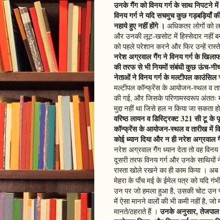
उनके गैंग को विनय गर्ग के साथ निपटने में
विनय गर्ग ने यदि सचमुच कुछ गड़बड़ियाँ की
नहाये हुए नहीं होंगे ।
अधिकतर लोगों को लगत
और उनकी लूट-खसोट में हिस्सेदार नहीं बन
को पहले परेशान करने और फिर उन्हें रास
नरेश अग्रवाल गैंग ने विनय गर्ग के खिलाफ 
की तरफ से भी नियमों संबंधी कुछ ऊंच-नी
नेताओं ने विनय गर्ग के मल्टीपल काउंसिल
मल्टीपल कॉन्फ्रेंस के आयोजन-स्थल व ता
की गई, और जिसके परिणामस्वरूप अंततः मल
मुद्दा नहीं था जिसे हल न किया जा सकता 
वरिष्ठ लायन व डिस्ट्रिक्ट 321 सी टू के 
कॉन्फ्रेंस के आयोजन-स्थल व तारीख में 
कोई ध्यान दिया और न ही नरेश अग्रवाल ग
नरेश अग्रवाल गैंग ध्यान देता तो वह विन
दूसरी तरफ विनय गर्ग और उनके साथियों ने
रास्ता खोले रखने का ही काम किया । अब 
मेहरा के पाँच मई के ईमेल पत्र को यदि गं
उन पर जो हमला हुआ है, उसकी चोट उन पर 
में ऐसा मानने वालों की भी कमी नहीं है, जो
उनके अनुसार, तेजपाल ख
मानते/ठहराते हैं ।