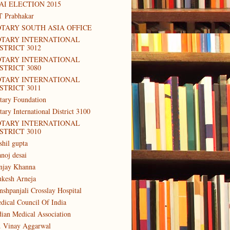
AI ELECTION 2015
T Prabhakar
TARY SOUTH ASIA OFFICE
OTARY INTERNATIONAL
STRICT 3012
OTARY INTERNATIONAL
STRICT 3080
OTARY INTERNATIONAL
STRICT 3011
tary Foundation
tary International District 3100
OTARY INTERNATIONAL
STRICT 3010
shil gupta
noj desai
njay Khanna
kesh Arneja
nshpanjali Crosslay Hospital
dical Council Of India
dian Medical Association
. Vinay Aggarwal