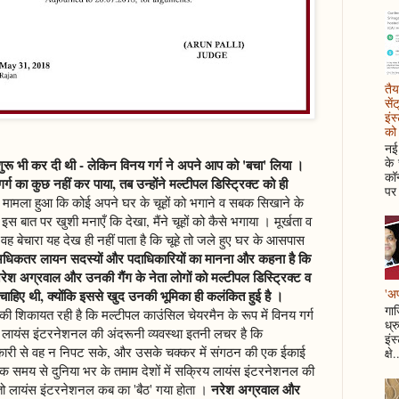
तैय
सें
इंस
को 
नई 
के
ई शुरू भी कर दी थी - लेकिन विनय गर्ग ने अपने आप को 'बचा' लिया ।
कॉन
 का कुछ नहीं कर पाया, तब उन्होंने मल्टीपल डिस्ट्रिक्ट को ही
पर 
मामला हुआ कि कोई अपने घर के चूहों को भगाने व सबक सिखाने के
 बात पर खुशी मनाएँ कि देखा, मैंने चूहों को कैसे भगाया । मूर्खता व
े वह बेचारा यह देख ही नहीं पाता है कि चूहे तो जले हुए घर के आसपास
े अधिकतर लायन सदस्यों और पदाधिकारियों का मानना और कहना है कि
 नरेश अग्रवाल और उनकी गैंग के नेता लोगों को मल्टीपल डिस्ट्रिक्ट व
'अप
 चाहिए थी, क्योंकि इससे खुद उनकी भूमिका ही कलंकित हुई है ।
गाज
ी शिकायत रही है कि मल्टीपल काउंसिल चेयरमैन के रूप में विनय गर्ग
ध्र
ा लायंस इंटरनेशनल की अंदरूनी व्यवस्था इतनी लचर है कि
इंस
कारी से वह न निपट सके, और उसके चक्कर में संगठन की एक ईकाई
क्षे.
 अधिक समय से दुनिया भर के तमाम देशों में सक्रिय लायंस इंटरनेशनल की
नरेश अग्रवाल और
तो लायंस इंटरनेशनल कब का 'बैठ' गया होता ।