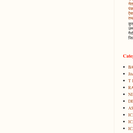
नेत
पं
ऐसा
तथ
कुर
उम्
गैर
जित
Cate
B
Ji
T 
RA
N
D
A
IC
IC
IC