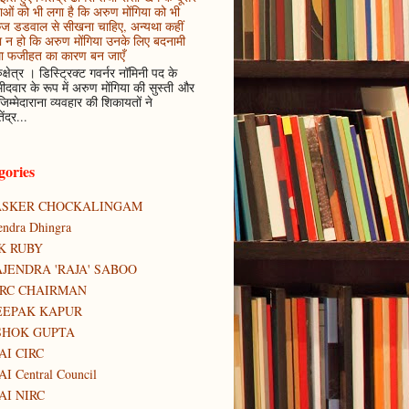
ाओं को भी लगा है कि अरुण मोंगिया को भी
कज डडवाल से सीखना चाहिए, अन्यथा कहीं
 न हो कि अरुण मोंगिया उनके लिए बदनामी
ा फजीहत का कारण बन जाएँ
ुक्षेत्र । डिस्ट्रिक्ट गवर्नर नॉमिनी पद के
मीदवार के रूप में अरुण मोंगिया की सुस्ती और
जिम्मेदाराना व्यवहार की शिकायतों ने
ेंद्र...
gories
ASKER CHOCKALINGAM
tendra Dhingra
K RUBY
JENDRA 'RAJA' SABOO
IRC CHAIRMAN
EEPAK KAPUR
SHOK GUPTA
AI CIRC
AI Central Council
AI NIRC