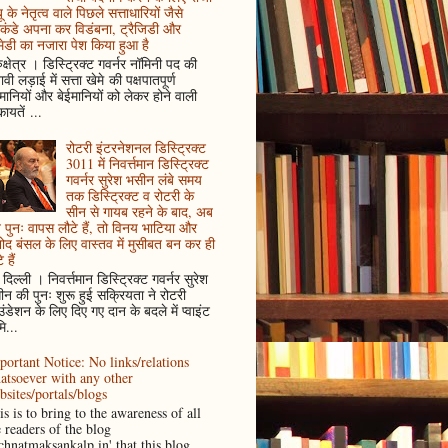
ू के नेतृत्व वाले पिछले सत्ताधारियों जैसे
कंडे अपना कर विडंबना, ट्रैजिडी और
ेडी का नजारा पेश किया हुआ है
ुक्षेत्र । डिस्ट्रिक्ट गवर्नर नॉमिनी पद की
ावी लड़ाई में सत्ता खेमे की पक्षपातपूर्ण
ानियों और बेईमानियों को लेकर होने वाली
ायतें ...
रोटरी इंटरनेशनल डिस्ट्रिक्ट
3011 में निवर्त्तमान डिस्ट्रिक्ट
गवर्नर सुरेश भसीन लंबे समय
तक डिस्ट्रिक्ट व रोटरी के
सीन से गायब रहने के बाद, अब
पुनः वापस लौटे हैं, तो विनय भाटिया और
ोद बंसल के लिए वास्तव में मुसीबत बन कर ही
 हैं
दिल्ली । निवर्त्तमान डिस्ट्रिक्ट गवर्नर सुरेश
न की पुनः शुरू हुई सक्रियता ने रोटरी
ंडेशन के लिए दिए गए दान के बदले में प्वाइंट
ि...
portant Notice: No links/relations
atsoever with any other
bsites/portals/blogs
s is to bring to the awareness of all
e readers of the blog
achnatmaksankalp.in' that this blog