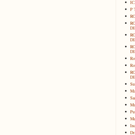
IC
P 
RO
R
DI
R
DI
R
DI
Ro
Ro
R
DI
Su
Ma
Sa
Mu
Pu
Me
In
Dr