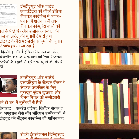
इंस्टीट्यूट ऑफ चार्टर्ड
एकाउंटेंट्स की नॉर्दर्न इंडिया
रीजनल काउंसिल में आनन-
फानन में श्रीनगर में सब-
रीजनल कॉन्फ्रेंस करने की
ारी के पीछे चेयरमैन शशांक अग्रवाल की
ट्रल काउंसिल की चुनावी तैयारी तथा
्टीट्यूट के पैसे पर श्रीनगर घूमने के जुगाड़
देखा/पहचाना जा रहा है
दिल्ली । नॉर्दर्न इंडिया रीजनल काउंसिल
 चेयरमैन शशांक अग्रवाल की 'सब-रीजनल
्फ्रेंस' के बहाने से श्रीनगर घूमने की तैयारी
स...
इंस्टीट्यूट ऑफ चार्टर्ड
एकाउंटेंट्स के सेंट्रल रीजन में
सेंट्रल काउंसिल के लिए
प्रस्तुत मुकेश कुशवाह और
विनय मित्तल की उम्मीदवारी
ने ही घर' में मुसीबतों से घिरी
ियाबाद । अमरेश वशिष्ट, जितेंद्र गोयल व
ुव अग्रवाल जैसे नॉन सीरियस उम्मीदवारों ने
्टीट्यूट की सेंट्रल काउंसिल की गाजियाबाद
..
रोटरी इंटरनेशनल डिस्ट्रिक्ट