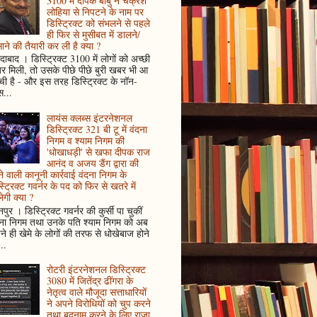
3100 में दीपक बाबु ने चक्रेश
लोहिया से निपटने के नाम पर
डिस्ट्रिक्ट को संभलने से पहले
ही फिर से मुसीबत में डालने/
ाने की तैयारी कर ली है क्या ?
ादाबाद । डिस्ट्रिक्ट 3100 में लोगों को अच्छी
 मिली, तो उसके पीछे पीछे बुरी खबर भी आ
ँची है - और इस तरह डिस्ट्रिक्ट के नॉन-
...
लायंस क्लब्स इंटरनेशनल
डिस्ट्रिक्ट 321 बी टू में वंदना
निगम व श्याम निगम की
'धोखाधड़ी' से खफा दीपक राज
आनंद व अजय डैंग द्वारा की
े वाली कानूनी कार्रवाई वंदना निगम के
्ट्रिक्ट गवर्नर के पद को फिर से खतरे में
ेगी क्या ?
पुर । डिस्ट्रिक्ट गवर्नर की कुर्सी पा चुकीं
दना निगम तथा उनके पति श्याम निगम को अब
े ही खेमे के लोगों की तरफ से धोखेबाज होने
..
रोटरी इंटरनेशनल डिस्ट्रिक्ट
3080 में जितेंद्र ढींगरा के
नेतृत्व वाले मौजूदा सत्ताधारियों
ने अपने विरोधियों को चुप करने
तथा बदनाम करने के लिए राजा