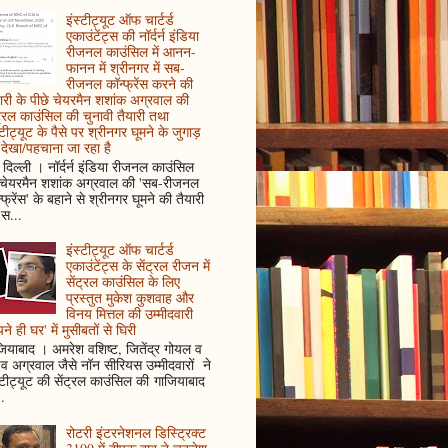
इंस्टीट्यूट ऑफ चार्टर्ड
एकाउंटेंट्स की नॉर्दर्न इंडिया
रीजनल काउंसिल में आनन-
फानन में श्रीनगर में सब-
रीजनल कॉन्फ्रेंस करने की
ारी के पीछे चेयरमैन शशांक अग्रवाल की
ट्रल काउंसिल की चुनावी तैयारी तथा
्टीट्यूट के पैसे पर श्रीनगर घूमने के जुगाड़
देखा/पहचाना जा रहा है
दिल्ली । नॉर्दर्न इंडिया रीजनल काउंसिल
 चेयरमैन शशांक अग्रवाल की 'सब-रीजनल
्फ्रेंस' के बहाने से श्रीनगर घूमने की तैयारी
स...
इंस्टीट्यूट ऑफ चार्टर्ड
एकाउंटेंट्स के सेंट्रल रीजन में
सेंट्रल काउंसिल के लिए
प्रस्तुत मुकेश कुशवाह और
विनय मित्तल की उम्मीदवारी
ने ही घर' में मुसीबतों से घिरी
ियाबाद । अमरेश वशिष्ट, जितेंद्र गोयल व
ुव अग्रवाल जैसे नॉन सीरियस उम्मीदवारों ने
्टीट्यूट की सेंट्रल काउंसिल की गाजियाबाद
..
रोटरी इंटरनेशनल डिस्ट्रिक्ट