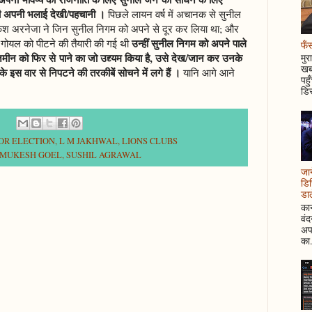
ं ही अपनी भलाई देखी/पहचानी ।
पिछले लायन वर्ष में अचानक से सुनील
केश अरनेजा ने जिन सुनील निगम को अपने से दूर कर लिया था; और
उन्हीं सुनील निगम को अपने पाले
गोयल को पीटने की तैयारी की गई थी
फँस
जमीन को फिर से पाने का जो उद्द्यम किया है, उसे देख/जान कर उनके
मुर
खबर
 इस वार से निपटने की तरकीबें सोचने में लगे हैं ।
यानि आगे आने
पहु
डिस
NOR ELECTION
,
L M JAKHWAL
,
LIONS CLUBS
MUKESH GOEL
,
SUSHIL AGRAWAL
जान
डिस
डाल
कान
वं
अपन
का.