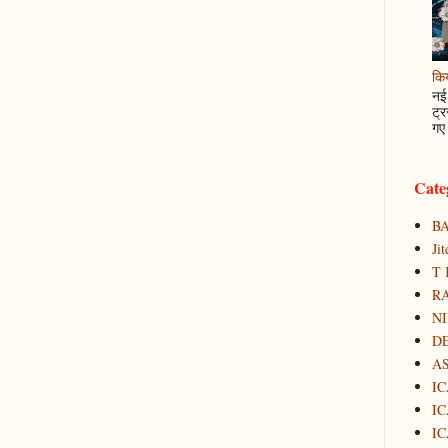
कि
नई 
ट्र
गए 
Cate
B
Ji
T 
RA
N
D
A
IC
IC
IC