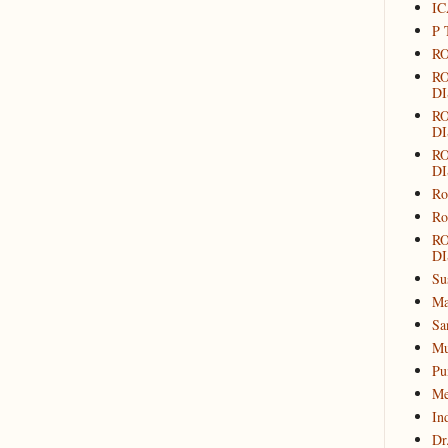
IC
P 
RO
R
DI
R
DI
R
DI
Ro
Ro
R
DI
Su
Ma
Sa
Mu
Pu
Me
In
Dr