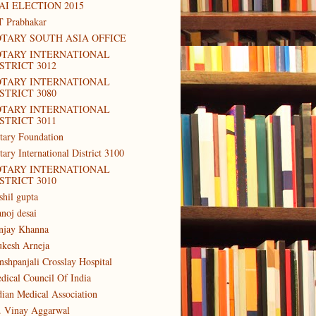
AI ELECTION 2015
T Prabhakar
TARY SOUTH ASIA OFFICE
OTARY INTERNATIONAL
STRICT 3012
OTARY INTERNATIONAL
STRICT 3080
OTARY INTERNATIONAL
STRICT 3011
tary Foundation
tary International District 3100
OTARY INTERNATIONAL
STRICT 3010
shil gupta
noj desai
njay Khanna
kesh Arneja
nshpanjali Crosslay Hospital
dical Council Of India
dian Medical Association
. Vinay Aggarwal