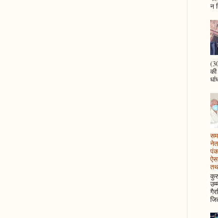
न म
(30
की
धां
समझ
नेत
पं
ऐसा
तथ
कुर
उम्
गैर
जित