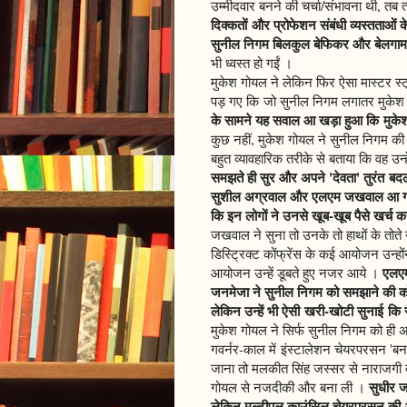
उम्मीदवार बनने की चर्चा/संभावना थी, तब
दिक्कतों और प्रोफेशन संबंधी व्यस्तताओं
सुनील निगम बिलकुल बेफिकर और बेलगाम
भी ध्वस्त हो गईं ।
मुकेश गोयल ने लेकिन फिर ऐसा मास्टर स्
पड़ गए कि जो सुनील निगम लगातर मुकेश 
के सामने यह सवाल आ खड़ा हुआ कि मुकेश
कुछ नहीं, मुकेश गोयल ने सुनील निगम 
बहुत व्यावहारिक तरीके से बताया कि वह उन्हे
समझते ही सुर और अपने 'देवता' तुरंत ब
सुशील अग्रवाल और एलएम जखवाल आ गए 
कि इन लोगों ने उनसे खूब-खूब पैसे खर्च 
जखवाल ने सुना तो उनके तो हाथों के तोते उ
डिस्ट्रिक्ट कोंफ्रेंस के कई आयोजन उन्हो
एलएम
आयोजन उन्हें डूबते हुए नजर आये ।
जनमेजा ने सुनील निगम को समझाने की कोशि
लेकिन उन्हें भी ऐसी खरी-खोटी सुनाई कि
मुकेश गोयल ने सिर्फ सुनील निगम को ही अ
गवर्नर-काल में इंस्टालेशन चेयरपरसन 'बनव
जाना तो मलकीत सिंह जस्सर से नाराजगी 
सुधीर 
गोयल से नजदीकी और बना ली ।
लेकिन मल्टीपल काउंसिल चेयरपरसन की अ