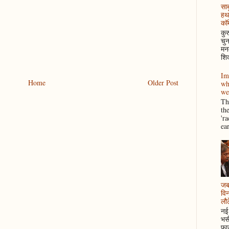
साब
हथ
कॉम
कुर
चुन
मनम
शिक
Im
Home
Older Post
wh
we
Thi
th
'r
ea
जब 
विन
लौटे
नई 
भसी
फाउ