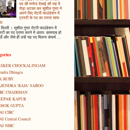
पद की मनोज देसाई की राह में
रोड़ा अटका कर सुशील गुप्ता ने
अपने लिए रोटरी फाउंडेशन में
ट्रस्टी के पद का रास्ता साफ
या
दिल्ली । सुशील गुप्ता रोटरी फाउंडेशन में
स्टी का पद प्राप्त करने में अंततः कामयाब हो
हैं और जैसे ही उन्हें यह पद मिलना कंफर्म ...
gories
ASKER CHOCKALINGAM
tendra Dhingra
K RUBY
JENDRA 'RAJA' SABOO
IRC CHAIRMAN
EEPAK KAPUR
SHOK GUPTA
AI CIRC
AI Central Council
AI NIRC