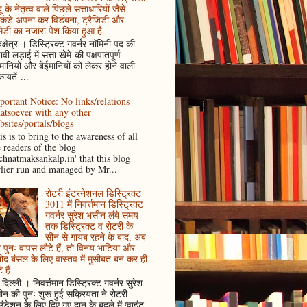
ू के नेतृत्व वाले पिछले सत्ताधारियों जैसे
कंडे अपना कर विडंबना, ट्रैजिडी और
ेडी का नजारा पेश किया हुआ है
ुक्षेत्र । डिस्ट्रिक्ट गवर्नर नॉमिनी पद की
ावी लड़ाई में सत्ता खेमे की पक्षपातपूर्ण
ानियों और बेईमानियों को लेकर होने वाली
ायतें ...
portant Notice: No links/relations
atsoever with any other
bsites/portals/blogs
s is to bring to the awareness of all
e readers of the blog
achnatmaksankalp.in' that this blog
rlier run and managed by Mr...
रोटरी इंटरनेशनल डिस्ट्रिक्ट
3011 में निवर्त्तमान डिस्ट्रिक्ट
गवर्नर सुरेश भसीन लंबे समय
तक डिस्ट्रिक्ट व रोटरी के
सीन से गायब रहने के बाद, अब
पुनः वापस लौटे हैं, तो विनय भाटिया और
ोद बंसल के लिए वास्तव में मुसीबत बन कर ही
 हैं
दिल्ली । निवर्त्तमान डिस्ट्रिक्ट गवर्नर सुरेश
न की पुनः शुरू हुई सक्रियता ने रोटरी
ंडेशन के लिए दिए गए दान के बदले में प्वाइंट