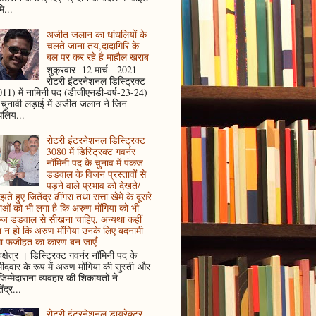
ि...
अजीत जलान का धांधलियों के
चलते जाना तय,दादागिरि के
बल पर कर रहे है माहौल खराब
शुक्रवार -12 मार्च - 2021
रोटरी इंटरनेशनल डिस्ट्रिक्ट
11) में नामिनी पद (डीजीएनडी-वर्ष-23-24)
 चुनावी लड़ाई में अजीत जलान ने जिन
धलिय...
रोटरी इंटरनेशनल डिस्ट्रिक्ट
3080 में डिस्ट्रिक्ट गवर्नर
नॉमिनी पद के चुनाव में पंकज
डडवाल के विजन प्रस्तावों से
पड़ने वाले प्रभाव को देखते/
ते हुए जितेंद्र ढींगरा तथा सत्ता खेमे के दूसरे
ाओं को भी लगा है कि अरुण मोंगिया को भी
कज डडवाल से सीखना चाहिए, अन्यथा कहीं
 न हो कि अरुण मोंगिया उनके लिए बदनामी
ा फजीहत का कारण बन जाएँ
ुक्षेत्र । डिस्ट्रिक्ट गवर्नर नॉमिनी पद के
मीदवार के रूप में अरुण मोंगिया की सुस्ती और
जिम्मेदाराना व्यवहार की शिकायतों ने
ेंद्र...
रोटरी इंटरनेशनल डायरेक्टर