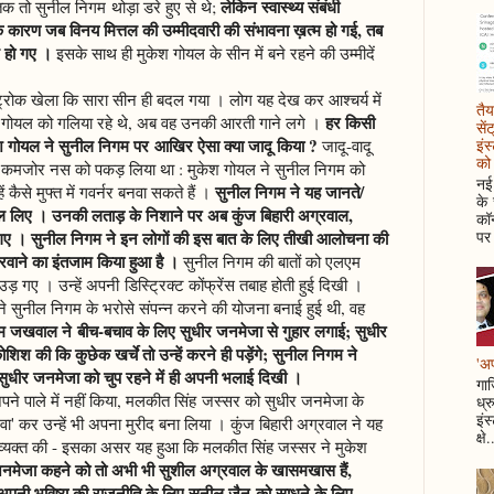
लेकिन स्वास्थ्य संबंधी
 तक तो सुनील निगम थोड़ा डरे हुए से थे;
 के कारण जब विनय मित्तल की उम्मीदवारी की संभावना ख़त्म हो गई, तब
 हो गए ।
इसके साथ ही मुकेश गोयल के सीन में बने रहने की उम्मीदें
ट्रोक खेला कि सारा सीन ही बदल गया । लोग यह देख कर आश्चर्य में
तैय
हर किसी
गोयल को गलिया रहे थे, अब वह उनकी आरती गाने लगे ।
सें
 गोयल ने सुनील निगम पर आखिर ऐसा क्या जादू किया ?
इंस
जादू-वादू
को 
की कमजोर नस को पकड़ लिया था : मुकेश गोयल ने सुनील निगम को
नई 
सुनील निगम ने यह जानते/
ं कैसे मुफ्त में गवर्नर बनवा सकते हैं ।
के
दल लिए । उनकी लताड़ के निशाने पर अब कुंज बिहारी अग्रवाल,
कॉन
पर 
। सुनील निगम ने इन लोगों की इस बात के लिए तीखी आलोचना की
करवाने का इंतजाम किया हुआ है ।
सुनील निगम की बातों को एलएम
ड़ गए । उन्हें अपनी डिस्ट्रिक्ट कोंफ्रेंस तबाह होती हुई दिखी ।
ंने सुनील निगम के भरोसे संपन्न करने की योजना बनाई हुई थी, वह
 जखवाल ने बीच-बचाव के लिए सुधीर जनमेजा से गुहार लगाई; सुधीर
श की कि कुछेक खर्चे तो उन्हें करने ही पड़ेंगे; सुनील निगम ने
'अप
 सुधीर जनमेजा को चुप रहने में ही अपनी भलाई दिखी ।
गाज
पने पाले में नहीं किया, मलकीत सिंह जस्सर को सुधीर जनमेजा के
ध्र
इंस
ा' कर उन्हें भी अपना मुरीद बना लिया । कुंज बिहारी अग्रवाल ने यह
क्षे.
व्यक्त की - इसका असर यह हुआ कि मलकीत सिंह जस्सर ने मुकेश
जनमेजा कहने को तो अभी भी सुशील अग्रवाल के खासमखास हैं,
पनी भविष्य की राजनीति के लिए सुनील जैन को साधने के लिए