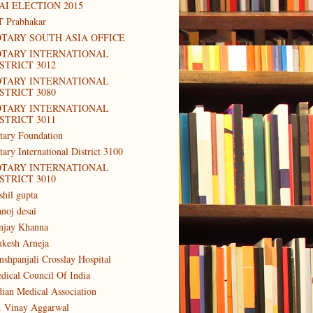
AI ELECTION 2015
T Prabhakar
TARY SOUTH ASIA OFFICE
OTARY INTERNATIONAL
STRICT 3012
OTARY INTERNATIONAL
STRICT 3080
OTARY INTERNATIONAL
STRICT 3011
tary Foundation
tary International District 3100
OTARY INTERNATIONAL
STRICT 3010
shil gupta
noj desai
njay Khanna
kesh Arneja
nshpanjali Crosslay Hospital
dical Council Of India
dian Medical Association
. Vinay Aggarwal