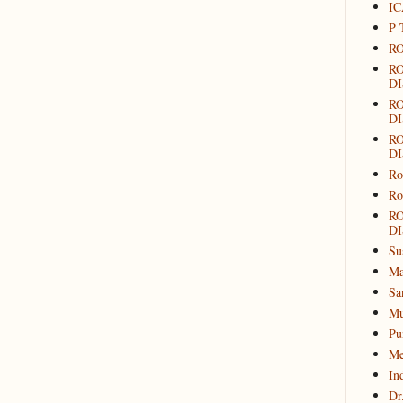
IC
P 
RO
R
DI
R
DI
R
DI
Ro
Ro
R
DI
Su
Ma
Sa
Mu
Pu
Me
In
Dr