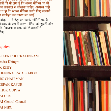
ाओं को भी लगा है कि अरुण मोंगिया को भी
कज डडवाल से सीखना चाहिए, अन्यथा कहीं
 न हो कि अरुण मोंगिया उनके लिए बदनामी
ा फजीहत का कारण बन जाएँ
ुक्षेत्र । डिस्ट्रिक्ट गवर्नर नॉमिनी पद के
मीदवार के रूप में अरुण मोंगिया की सुस्ती और
जिम्मेदाराना व्यवहार की शिकायतों ने
ेंद्र...
gories
ASKER CHOCKALINGAM
tendra Dhingra
K RUBY
JENDRA 'RAJA' SABOO
IRC CHAIRMAN
EEPAK KAPUR
SHOK GUPTA
AI CIRC
AI Central Council
AI NIRC