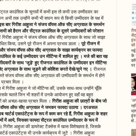
ंट्रल काउंसिल के चुनावों में कभी इस तो कभी उस उम्मीदवार का
ेकिन अभी तक उन्होंने कभी भी सघन रूप से किसी उम्मीदवार के पक्ष में
 इस बार गिरीश आहुजा ने संजय वॉयस ऑफ सीए अग्रवाल के समर्थन
तैय
सभी को हैरान और सेंट्रल काउंसिल के दूसरे उम्मीदवारों को परेशान
सें
ं में गिरीश आहुजा ने संजय वॉयस ऑफ सीए अग्रवाल के साथ जो साझा
इंस
पूरे रीजन में
संबोधित किया, उसने पूरे रीजन में अपना प्रभाव डाला ।
को 
जा और संजय वॉयस ऑफ सीए अग्रवाल के साझा कार्यक्रम का फायदा
नई 
के
नल काउंसिल के कई उम्मीदवार उन मीटिंग्स में शामिल हुए । मजे की बात यह
कॉन
्मीदवारों के साथ 'जुड़े' हुए रीजनल काउंसिल के उम्मीदवार इन मीटिंग्स
पर 
ीए अग्रवाल के साथ जुड़ने की कोशिश करते देखे/सुने गए ।
रीजनल
चलते संजय वॉयस ऑफ सीए अग्रवाल की उम्मीदवारी के समर्थन में होने
 प्रचार मिला ।
 गिरीश आहुजा ने जो मीटिंग्स कीं, उसके साथ-साथ उन्होंने चूँकि
जिसके चलते जिन भी शहरों में उनके आयोजन हुए वहाँ वह बहुत
'अप
गिरीश आहुजा की छात्रों के बीच जो
 को अच्छा-खासा प्रचार मिला ।
गाज
ंजय वॉयस ऑफ सीए अग्रवाल ने जमकर फायदा उठाया । दरअसल
ध्र
ब चार्टर्ड एकाउंटेंट्स के रूप में काम कर रहे हैं, गिरीश आहुजा के शहर
इंस
ों में आये, जिसका फायदा सेंट्रल काउंसिल उम्मीदवार के रूप में
क्षे.
 ।
गिरीश आहुजा की डायरेक्ट टैक्सेस में खास विशेषज्ञता है, जिसके
ार्टर्ड एकाउंटेंट्स भी उनके कार्यक्रम में जुटे । गिरीश आहुजा