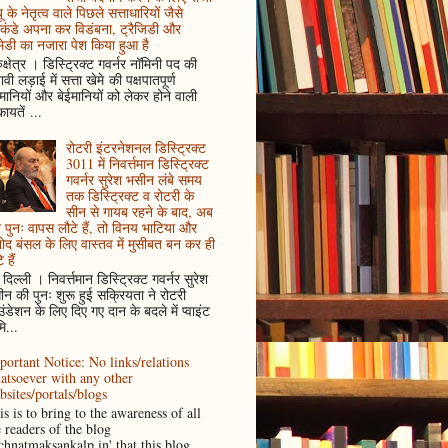
ू के नेतृत्व वाले पिछले सत्ताधारियों जैसे
कंडे अपना कर विडंबना, ट्रैजिडी और
ेडी का नजारा पेश किया हुआ है
ुक्षेत्र । डिस्ट्रिक्ट गवर्नर नॉमिनी पद की
ावी लड़ाई में सत्ता खेमे की पक्षपातपूर्ण
ानियों और बेईमानियों को लेकर होने वाली
ायतें ...
रोटरी इंटरनेशनल डिस्ट्रिक्ट
3011 में निवर्त्तमान डिस्ट्रिक्ट
गवर्नर सुरेश भसीन लंबे समय
तक डिस्ट्रिक्ट व रोटरी के
सीन से गायब रहने के बाद, अब
पुनः वापस लौटे हैं, तो विनय भाटिया और
ोद बंसल के लिए वास्तव में मुसीबत बन कर ही
 हैं
दिल्ली । निवर्त्तमान डिस्ट्रिक्ट गवर्नर सुरेश
न की पुनः शुरू हुई सक्रियता ने रोटरी
ंडेशन के लिए दिए गए दान के बदले में प्वाइंट
ि...
portant Notice: No links/relations
atsoever with any other
bsites/portals/blogs
s is to bring to the awareness of all
e readers of the blog
achnatmaksankalp.in' that this blog