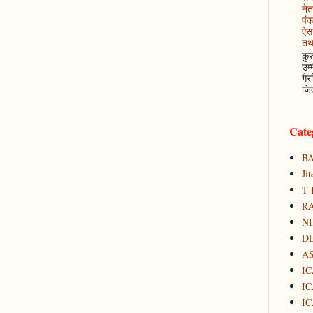
नेत
पं
ऐसा
तथ
कुर
उम्
गैर
जित
Cate
B
Ji
T 
RA
N
D
A
IC
IC
IC