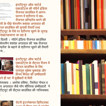
इंस्टीट्यूट ऑफ चार्टर्ड
एकाउंटेंट्स की नॉर्दर्न इंडिया
रीजनल काउंसिल में आनन-
फानन में श्रीनगर में सब-
रीजनल कॉन्फ्रेंस करने की
ारी के पीछे चेयरमैन शशांक अग्रवाल की
ट्रल काउंसिल की चुनावी तैयारी तथा
्टीट्यूट के पैसे पर श्रीनगर घूमने के जुगाड़
देखा/पहचाना जा रहा है
दिल्ली । नॉर्दर्न इंडिया रीजनल काउंसिल
 चेयरमैन शशांक अग्रवाल की 'सब-रीजनल
्फ्रेंस' के बहाने से श्रीनगर घूमने की तैयारी
स...
इंस्टीट्यूट ऑफ चार्टर्ड
एकाउंटेंट्स के सेंट्रल रीजन में
सेंट्रल काउंसिल के लिए
प्रस्तुत मुकेश कुशवाह और
विनय मित्तल की उम्मीदवारी
ने ही घर' में मुसीबतों से घिरी
ियाबाद । अमरेश वशिष्ट, जितेंद्र गोयल व
ुव अग्रवाल जैसे नॉन सीरियस उम्मीदवारों ने
्टीट्यूट की सेंट्रल काउंसिल की गाजियाबाद
..
रोटरी इंटरनेशनल डिस्ट्रिक्ट