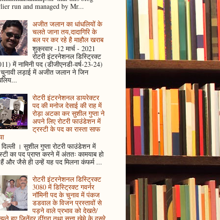
rlier run and managed by Mr...
अजीत जलान का धांधलियों के
चलते जाना तय,दादागिरि के
बल पर कर रहे है माहौल खराब
शुक्रवार -12 मार्च - 2021
रोटरी इंटरनेशनल डिस्ट्रिक्ट
11) में नामिनी पद (डीजीएनडी-वर्ष-23-24)
 चुनावी लड़ाई में अजीत जलान ने जिन
धलिय...
रोटरी इंटरनेशनल डायरेक्टर
पद की मनोज देसाई की राह में
रोड़ा अटका कर सुशील गुप्ता ने
अपने लिए रोटरी फाउंडेशन में
ट्रस्टी के पद का रास्ता साफ
या
दिल्ली । सुशील गुप्ता रोटरी फाउंडेशन में
स्टी का पद प्राप्त करने में अंततः कामयाब हो
हैं और जैसे ही उन्हें यह पद मिलना कंफर्म ...
रोटरी इंटरनेशनल डिस्ट्रिक्ट
3080 में डिस्ट्रिक्ट गवर्नर
नॉमिनी पद के चुनाव में पंकज
डडवाल के विजन प्रस्तावों से
पड़ने वाले प्रभाव को देखते/
ते हुए जितेंद्र ढींगरा तथा सत्ता खेमे के दूसरे