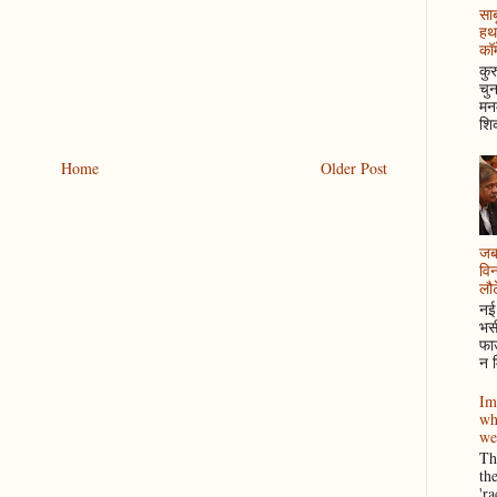
साब
हथ
कॉम
कुर
चुन
मनम
शिक
Home
Older Post
जब 
विन
लौटे
नई 
भसी
फाउ
न म
Im
wh
we
Thi
th
'r