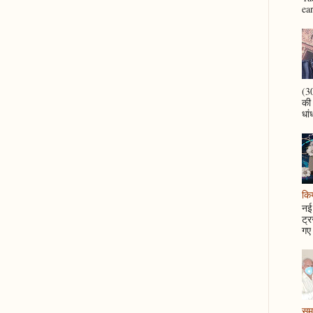
ea
(30
की
धां
कि
नई 
ट्र
गए 
समझ