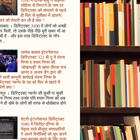
3100 में दीपक बाबु ने चक्रेश
लोहिया से निपटने के नाम पर
डिस्ट्रिक्ट को संभलने से पहले
ही फिर से मुसीबत में डालने/
ाने की तैयारी कर ली है क्या ?
ादाबाद । डिस्ट्रिक्ट 3100 में लोगों को अच्छी
 मिली, तो उसके पीछे पीछे बुरी खबर भी आ
ँची है - और इस तरह डिस्ट्रिक्ट के नॉन-
...
लायंस क्लब्स इंटरनेशनल
डिस्ट्रिक्ट 321 बी टू में वंदना
निगम व श्याम निगम की
'धोखाधड़ी' से खफा दीपक राज
आनंद व अजय डैंग द्वारा की
े वाली कानूनी कार्रवाई वंदना निगम के
्ट्रिक्ट गवर्नर के पद को फिर से खतरे में
ेगी क्या ?
पुर । डिस्ट्रिक्ट गवर्नर की कुर्सी पा चुकीं
दना निगम तथा उनके पति श्याम निगम को अब
े ही खेमे के लोगों की तरफ से धोखेबाज होने
..
रोटरी इंटरनेशनल डिस्ट्रिक्ट
3080 में जितेंद्र ढींगरा के
नेतृत्व वाले मौजूदा सत्ताधारियों
ने अपने विरोधियों को चुप करने
तथा बदनाम करने के लिए राजा