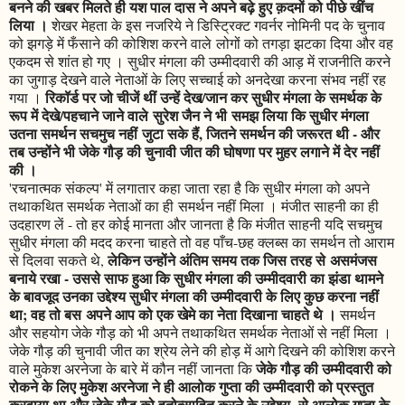
बनने की खबर मिलते ही यश पाल दास ने अपने बढ़े हुए क़दमों को पीछे खींच
लिया ।
शेखर मेहता के इस नजरिये ने डिस्ट्रिक्ट गवर्नर नोमिनी पद के चुनाव
को झगड़े में फँसाने की कोशिश करने वाले लोगों को तगड़ा झटका दिया और वह
एकदम से शांत हो गए । सुधीर मंगला की उम्मीदवारी की आड़ में राजनीति करने
का जुगाड़ देखने वाले नेताओं के लिए सच्चाई को अनदेखा करना संभव नहीं रह
रिकॉर्ड पर जो चीजें थीं उन्हें देख/जान कर सुधीर मंगला के समर्थक के
गया ।
रूप में देखे/पहचाने जाने वाले सुरेश जैन ने भी समझ लिया कि सुधीर मंगला
उतना समर्थन सचमुच नहीं जुटा सके हैं, जितने समर्थन की जरूरत थी - और
तब उन्होंने भी जेके गौड़ की चुनावी जीत की घोषणा पर मुहर लगाने में देर नहीं
की ।
'रचनात्मक संकल्प' में लगातार कहा जाता रहा है कि सुधीर मंगला को अपने
तथाकथित समर्थक नेताओं का ही समर्थन नहीं मिला । मंजीत साहनी का ही
उदहारण लें - तो हर कोई मानता और जानता है कि मंजीत साहनी यदि सचमुच
सुधीर मंगला की मदद करना चाहते तो वह पाँच-छह क्लब्स का समर्थन तो आराम
लेकिन उन्होंने अंतिम समय तक जिस तरह से असमंजस
से दिलवा सकते थे,
बनाये रखा - उससे साफ हुआ कि सुधीर मंगला की उम्मीदवारी का झंडा थामने
के बावजूद उनका उद्देश्य सुधीर मंगला की उम्मीदवारी के लिए कुछ करना नहीं
था; वह तो बस अपने आप को एक खेमे का नेता दिखाना चाहते थे ।
समर्थन
और सहयोग जेके गौड़ को भी अपने तथाकथित समर्थक नेताओं से नहीं मिला ।
जेके गौड़ की चुनावी जीत का श्रेय लेने की होड़ में आगे दिखने की कोशिश करने
जेके गौड़ की उम्मीदवारी को
वाले मुकेश अरनेजा के बारे में कौन नहीं जानता कि
रोकने के लिए मुकेश अरनेजा ने ही आलोक गुप्ता की उम्मीदवारी को प्रस्तुत
करवाया था और जेके गौड़ को हतोत्साहित करने के उद्देश्य से आलोक गुप्ता के