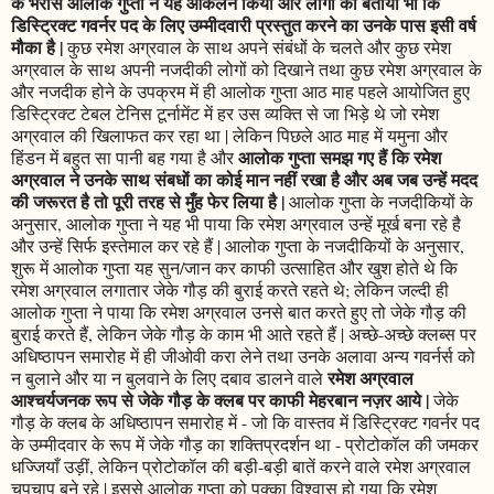
के भरोसे आलोक गुप्ता ने यह आकलन किया और लोगों को बताया भी कि
डिस्ट्रिक्ट गवर्नर पद के लिए उम्मीदवारी प्रस्तुत करने का उनके पास इसी वर्ष
मौका है |
कुछ रमेश अग्रवाल के साथ अपने संबंधों के चलते और कुछ रमेश
अग्रवाल के साथ अपनी नजदीकी लोगों को दिखाने तथा कुछ रमेश अग्रवाल के
और नजदीक होने के उपक्रम में ही आलोक गुप्ता आठ माह पहले आयोजित हुए
डिस्ट्रिक्ट टेबल टेनिस टूर्नामेंट में हर उस व्यक्ति से जा भिड़े थे जो रमेश
अग्रवाल की खिलाफत कर रहा था | लेकिन पिछले आठ माह में यमुना और
आलोक गुप्ता समझ गए हैं कि रमेश
हिंडन में बहुत सा पानी बह गया है और
अग्रवाल ने उनके साथ संबधों का कोई मान नहीं रखा है और अब जब उन्हें मदद
की जरूरत है तो पूरी तरह से मुँह फेर लिया है |
आलोक गुप्ता के नजदीकियों के
अनुसार, आलोक गुप्ता ने यह भी पाया कि रमेश अग्रवाल उन्हें मूर्ख बना रहे है
और उन्हें सिर्फ इस्तेमाल कर रहे हैं | आलोक गुप्ता के नजदीकियों के अनुसार,
शुरू में आलोक गुप्ता यह सुन/जान कर काफी उत्साहित और खुश होते थे कि
रमेश अग्रवाल लगातार जेके गौड़ की बुराई करते रहते थे; लेकिन जल्दी ही
आलोक गुप्ता ने पाया कि रमेश अग्रवाल उनसे बात करते हुए तो जेके गौड़ की
बुराई करते हैं, लेकिन जेके गौड़ के काम भी आते रहते हैं | अच्छे-अच्छे क्लब्स पर
अधिष्ठापन समारोह में ही जीओवी करा लेने तथा उनके अलावा अन्य गवर्नर्स को
रमेश अग्रवाल
न बुलाने और या न बुलवाने के लिए दबाव डालने वाले
आश्चर्यजनक रूप से जेके गौड़ के क्लब पर काफी मेहरबान नज़र आये |
जेके
गौड़ के क्लब के अधिष्ठापन समारोह में - जो कि वास्तव में डिस्ट्रिक्ट गवर्नर पद
के उम्मीदवार के रूप में जेके गौड़ का शक्तिप्रदर्शन था - प्रोटोकॉल की जमकर
धज्जियाँ उड़ीं, लेकिन प्रोटोकॉल की बड़ी-बड़ी बातें करने वाले रमेश अग्रवाल
चुपचाप बने रहे | इससे आलोक गुप्ता को पक्का विश्वास हो गया कि रमेश