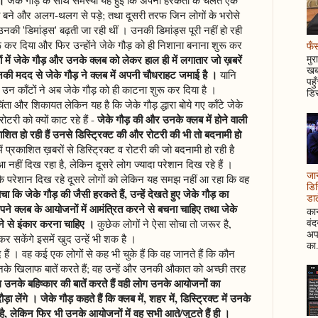
शाना बने और अलग-थलग से पड़े; तथा दूसरी तरफ जिन लोगों के भरोसे
उनकी 'डिमांड्स' बढ़ती जा रही थीं । उनकी डिमांड्स पूरी नहीं हो रही
ुरू कर दिया और फिर उन्होंने जेके गौड़ को ही निशाना बनाना शुरू कर
फँस
 में जेके गौड़ और उनके क्लब को लेकर हाल ही में लगातार जो ख़बरें
मुर
खबर
जिनकी मदद से जेके गौड़ ने क्लब में अपनी चौधराहट जमाई है ।
यानि
पहु
थे, उन काँटों ने अब जेके गौड़ को ही काटना शुरू कर दिया है ।
डिस
िंता और शिकायत लेकिन यह है कि जेके गौड़ द्धारा बोये गए काँटे जेके
जेके गौड़ की और उनके क्लब में होने वाली
ोटरी को क्यों काट रहे हैं -
काशित हो रही हैं उनसे डिस्ट्रिक्ट की और रोटरी की भी तो बदनामी हो
ं प्रकाशित ख़बरों से डिस्ट्रिक्ट व रोटरी की जो बदनामी हो रही है
हीं दिख रहा है, लेकिन दूसरे लोग ज्यादा परेशान दिख रहे हैं ।
जान
 कि परेशान दिख रहे दूसरे लोगों को लेकिन यह समझ नहीं आ रहा कि वह
डिस
चा कि जेके गौड़ की जैसी हरकते हैं, उन्हें देखते हुए जेके गौड़ का
डाल
ने क्लब के आयोजनों में आमंत्रित करने से बचना चाहिए तथा जेके
कान
वं
ने से इंकार करना चाहिए ।
कुछेक लोगों ने ऐसा सोचा तो जरूर है,
अपन
 सकेंगे इसमें खुद उन्हें भी शक है ।
का.
ैं । वह कई एक लोगों से कह भी चुके हैं कि वह जानते हैं कि कौन
नके खिलाफ बातें करते हैं; वह उन्हें और उनकी औकात को अच्छी तरह
ग उनके बहिष्कार की बातें करते हैं वही लोग उनके आयोजनों का
ा लेंगे । जेके गौड़ कहते हैं कि क्लब में, शहर में, डिस्ट्रिक्ट में उनके
 है, लेकिन फिर भी उनके आयोजनों में वह सभी आते/जुटते हैं ही ।