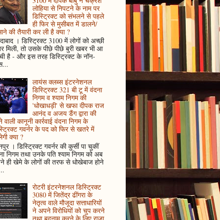
3100 में दीपक बाबु ने चक्रेश
लोहिया से निपटने के नाम पर
डिस्ट्रिक्ट को संभलने से पहले
ही फिर से मुसीबत में डालने/
ाने की तैयारी कर ली है क्या ?
ादाबाद । डिस्ट्रिक्ट 3100 में लोगों को अच्छी
 मिली, तो उसके पीछे पीछे बुरी खबर भी आ
ँची है - और इस तरह डिस्ट्रिक्ट के नॉन-
...
लायंस क्लब्स इंटरनेशनल
डिस्ट्रिक्ट 321 बी टू में वंदना
निगम व श्याम निगम की
'धोखाधड़ी' से खफा दीपक राज
आनंद व अजय डैंग द्वारा की
े वाली कानूनी कार्रवाई वंदना निगम के
्ट्रिक्ट गवर्नर के पद को फिर से खतरे में
ेगी क्या ?
पुर । डिस्ट्रिक्ट गवर्नर की कुर्सी पा चुकीं
दना निगम तथा उनके पति श्याम निगम को अब
े ही खेमे के लोगों की तरफ से धोखेबाज होने
..
रोटरी इंटरनेशनल डिस्ट्रिक्ट
3080 में जितेंद्र ढींगरा के
नेतृत्व वाले मौजूदा सत्ताधारियों
ने अपने विरोधियों को चुप करने
तथा बदनाम करने के लिए राजा