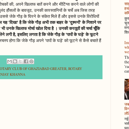
साब
ोचकों की, अपने खिलाफ बातें करने और मीटिंग्स करने वाले लोगों की
हथ
ुलंद हौंसलों के बावजूद, उनकी कारस्तानियों के चर्चे अब जिस तरह
कॉम
, उससे जेके गौड़ के घिरने के संकेत मिले हैं और इससे उनके विरोधियों
कुर
ह 'दिखा' है कि जेके गौड़ अभी तक बाहर के 'दुश्मनों' के निशाने पर
चुन
मनम
े भी उनके खिलाफ मोर्चा खोल दिया है । उनकी करतूतों की चर्चा चूँकि
शिक
लेने लगी है, इसलिए लगता है कि जेके गौड़ के 'पापों के घड़े' के फूटने
्प होगा कि जेके गौड़ अपने 'पापों के घड़े' को फूटने से कैसे बचाते हैं
Im
wh
we
Thi
th
'r
OTARY CLUB OF GHAZIABAD GREATER
,
ROTARY
ea
ANJAY KHANNA
जब 
विन
लौटे
नई 
भसी
फाउ