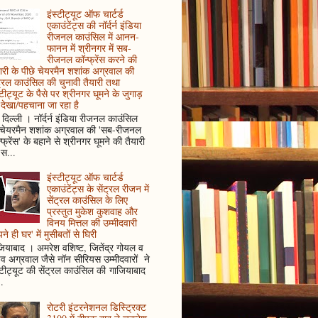
इंस्टीट्यूट ऑफ चार्टर्ड
एकाउंटेंट्स की नॉर्दर्न इंडिया
रीजनल काउंसिल में आनन-
फानन में श्रीनगर में सब-
रीजनल कॉन्फ्रेंस करने की
ारी के पीछे चेयरमैन शशांक अग्रवाल की
ट्रल काउंसिल की चुनावी तैयारी तथा
्टीट्यूट के पैसे पर श्रीनगर घूमने के जुगाड़
देखा/पहचाना जा रहा है
दिल्ली । नॉर्दर्न इंडिया रीजनल काउंसिल
 चेयरमैन शशांक अग्रवाल की 'सब-रीजनल
्फ्रेंस' के बहाने से श्रीनगर घूमने की तैयारी
स...
इंस्टीट्यूट ऑफ चार्टर्ड
एकाउंटेंट्स के सेंट्रल रीजन में
सेंट्रल काउंसिल के लिए
प्रस्तुत मुकेश कुशवाह और
विनय मित्तल की उम्मीदवारी
ने ही घर' में मुसीबतों से घिरी
ियाबाद । अमरेश वशिष्ट, जितेंद्र गोयल व
ुव अग्रवाल जैसे नॉन सीरियस उम्मीदवारों ने
्टीट्यूट की सेंट्रल काउंसिल की गाजियाबाद
..
रोटरी इंटरनेशनल डिस्ट्रिक्ट