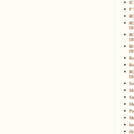
IC
P 
RO
R
DI
R
DI
R
DI
Ro
Ro
R
DI
Su
Ma
Sa
Mu
Pu
Me
In
Dr