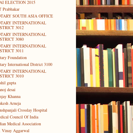
AI ELECTION 2015
T Prabhakar
TARY SOUTH ASIA OFFICE
OTARY INTERNATIONAL
STRICT 3012
OTARY INTERNATIONAL
STRICT 3080
OTARY INTERNATIONAL
STRICT 3011
tary Foundation
tary International District 3100
OTARY INTERNATIONAL
STRICT 3010
shil gupta
noj desai
njay Khanna
kesh Arneja
nshpanjali Crosslay Hospital
dical Council Of India
dian Medical Association
. Vinay Aggarwal