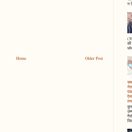
न म
(30
की
धां
Home
Older Post
समझ
नेत
पं
ऐसा
तथ
कुर
उम्
गैर
जित