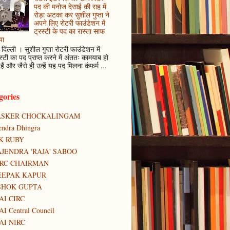
पद की मनोज देसाई की राह में
रोड़ा अटका कर सुशील गुप्ता ने
अपने लिए रोटरी फाउंडेशन में
ट्रस्टी के पद का रास्ता साफ
या
दिल्ली । सुशील गुप्ता रोटरी फाउंडेशन में
स्टी का पद प्राप्त करने में अंततः कामयाब हो
हैं और जैसे ही उन्हें यह पद मिलना कंफर्म ...
gories
ASKER CHOCKALINGAM
tendra Dhingra
K RUBY
JENDRA 'RAJA' SABOO
IRC CHAIRMAN
EEPAK KAPUR
SHOK GUPTA
AI CIRC
AI Central Council
AI NIRC