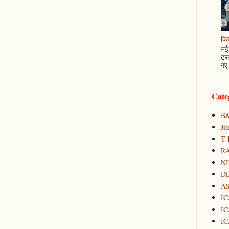
कि
नई 
ट्र
गए 
Cate
B
Ji
T 
RA
N
D
A
IC
IC
IC