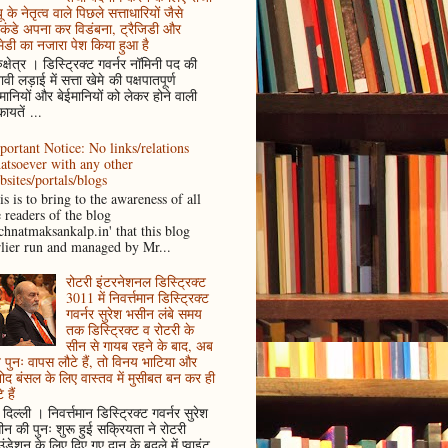
ू के नेतृत्व वाले पिछले सत्ताधारियों जैसे
कंडे अपना कर विडंबना, ट्रैजिडी और
ेडी का नजारा पेश किया हुआ है
ुक्षेत्र । डिस्ट्रिक्ट गवर्नर नॉमिनी पद की
ावी लड़ाई में सत्ता खेमे की पक्षपातपूर्ण
ानियों और बेईमानियों को लेकर होने वाली
ायतें ...
portant Notice: No links/relations
atsoever with any other
bsites/portals/blogs
s is to bring to the awareness of all
e readers of the blog
achnatmaksankalp.in' that this blog
rlier run and managed by Mr...
रोटरी इंटरनेशनल डिस्ट्रिक्ट
3011 में निवर्त्तमान डिस्ट्रिक्ट
गवर्नर सुरेश भसीन लंबे समय
तक डिस्ट्रिक्ट व रोटरी के
सीन से गायब रहने के बाद, अब
पुनः वापस लौटे हैं, तो विनय भाटिया और
ोद बंसल के लिए वास्तव में मुसीबत बन कर ही
 हैं
दिल्ली । निवर्त्तमान डिस्ट्रिक्ट गवर्नर सुरेश
न की पुनः शुरू हुई सक्रियता ने रोटरी
ंडेशन के लिए दिए गए दान के बदले में प्वाइंट