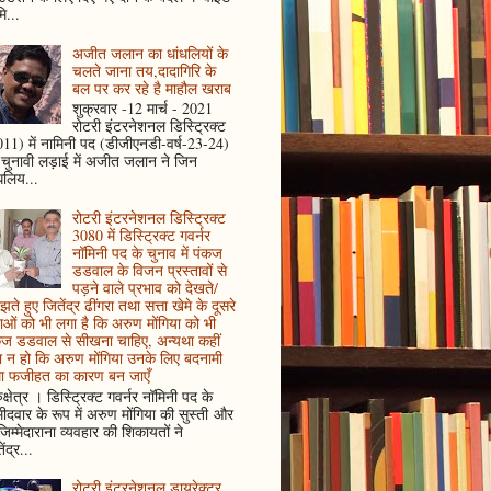
ि...
अजीत जलान का धांधलियों के
चलते जाना तय,दादागिरि के
बल पर कर रहे है माहौल खराब
शुक्रवार -12 मार्च - 2021
रोटरी इंटरनेशनल डिस्ट्रिक्ट
11) में नामिनी पद (डीजीएनडी-वर्ष-23-24)
 चुनावी लड़ाई में अजीत जलान ने जिन
धलिय...
रोटरी इंटरनेशनल डिस्ट्रिक्ट
3080 में डिस्ट्रिक्ट गवर्नर
नॉमिनी पद के चुनाव में पंकज
डडवाल के विजन प्रस्तावों से
पड़ने वाले प्रभाव को देखते/
ते हुए जितेंद्र ढींगरा तथा सत्ता खेमे के दूसरे
ाओं को भी लगा है कि अरुण मोंगिया को भी
कज डडवाल से सीखना चाहिए, अन्यथा कहीं
 न हो कि अरुण मोंगिया उनके लिए बदनामी
ा फजीहत का कारण बन जाएँ
ुक्षेत्र । डिस्ट्रिक्ट गवर्नर नॉमिनी पद के
मीदवार के रूप में अरुण मोंगिया की सुस्ती और
जिम्मेदाराना व्यवहार की शिकायतों ने
ेंद्र...
रोटरी इंटरनेशनल डायरेक्टर