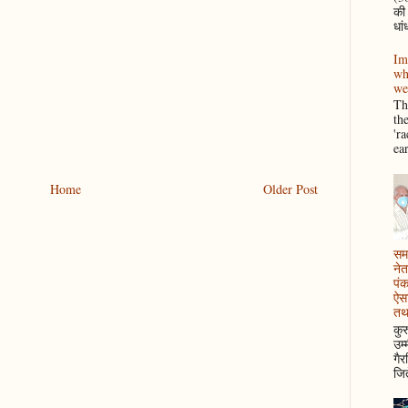
की
धां
Im
wh
we
Thi
th
'r
ea
Home
Older Post
समझ
नेत
पं
ऐसा
तथ
कुर
उम्
गैर
जित