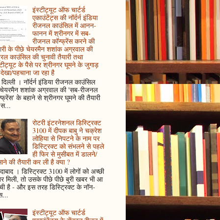
इंस्टीट्यूट ऑफ चार्टर्ड
एकाउंटेंट्स की नॉर्दर्न इंडिया
रीजनल काउंसिल में आनन-
फानन में श्रीनगर में सब-
रीजनल कॉन्फ्रेंस करने की
ारी के पीछे चेयरमैन शशांक अग्रवाल की
ट्रल काउंसिल की चुनावी तैयारी तथा
्टीट्यूट के पैसे पर श्रीनगर घूमने के जुगाड़
देखा/पहचाना जा रहा है
दिल्ली । नॉर्दर्न इंडिया रीजनल काउंसिल
 चेयरमैन शशांक अग्रवाल की 'सब-रीजनल
्फ्रेंस' के बहाने से श्रीनगर घूमने की तैयारी
स...
रोटरी इंटरनेशनल डिस्ट्रिक्ट
3100 में दीपक बाबु ने चक्रेश
लोहिया से निपटने के नाम पर
डिस्ट्रिक्ट को संभलने से पहले
ही फिर से मुसीबत में डालने/
ाने की तैयारी कर ली है क्या ?
ादाबाद । डिस्ट्रिक्ट 3100 में लोगों को अच्छी
 मिली, तो उसके पीछे पीछे बुरी खबर भी आ
ँची है - और इस तरह डिस्ट्रिक्ट के नॉन-
...
इंस्टीट्यूट ऑफ चार्टर्ड