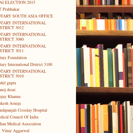
AI ELECTION 2015
T Prabhakar
TARY SOUTH ASIA OFFICE
OTARY INTERNATIONAL
STRICT 3012
OTARY INTERNATIONAL
STRICT 3080
OTARY INTERNATIONAL
STRICT 3011
tary Foundation
tary International District 3100
OTARY INTERNATIONAL
STRICT 3010
shil gupta
noj desai
njay Khanna
kesh Arneja
nshpanjali Crosslay Hospital
dical Council Of India
dian Medical Association
. Vinay Aggarwal