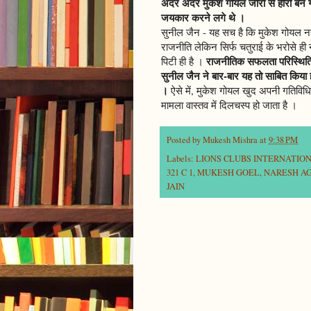
अंदर अंदर मुकेश गोयल जीरो से हीरो बन ग
जयकार करने लगे थे ।
सुनील जैन - यह सच है कि मुकेश गोयल नही
राजनीति लेकिन सिर्फ चतुराई के भरोसे ही 
राजनीतिक सफलता परिस्थितियों
पिटी ही है ।
सुनील जैन ने बार-बार यह तो साबित किया ही
।
ऐसे में, मुकेश गोयल खुद अपनी गतिविधियो
मामला वास्तव में दिलचस्प हो जाता है ।
Posted by
Mukesh Mishra
at
9:38 PM
Labels:
LIONS CLUBS INTERNATIO
321 C 1
,
MUKESH GOEL
,
NARESH A
JAIN