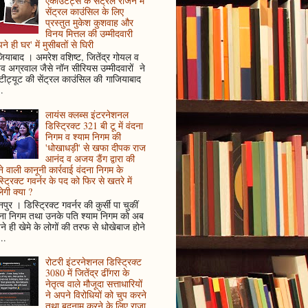
एकाउंटेंट्स के सेंट्रल रीजन में
सेंट्रल काउंसिल के लिए
प्रस्तुत मुकेश कुशवाह और
विनय मित्तल की उम्मीदवारी
ने ही घर' में मुसीबतों से घिरी
ियाबाद । अमरेश वशिष्ट, जितेंद्र गोयल व
ुव अग्रवाल जैसे नॉन सीरियस उम्मीदवारों ने
्टीट्यूट की सेंट्रल काउंसिल की गाजियाबाद
..
लायंस क्लब्स इंटरनेशनल
डिस्ट्रिक्ट 321 बी टू में वंदना
निगम व श्याम निगम की
'धोखाधड़ी' से खफा दीपक राज
आनंद व अजय डैंग द्वारा की
े वाली कानूनी कार्रवाई वंदना निगम के
्ट्रिक्ट गवर्नर के पद को फिर से खतरे में
ेगी क्या ?
पुर । डिस्ट्रिक्ट गवर्नर की कुर्सी पा चुकीं
दना निगम तथा उनके पति श्याम निगम को अब
े ही खेमे के लोगों की तरफ से धोखेबाज होने
..
रोटरी इंटरनेशनल डिस्ट्रिक्ट
3080 में जितेंद्र ढींगरा के
नेतृत्व वाले मौजूदा सत्ताधारियों
ने अपने विरोधियों को चुप करने
तथा बदनाम करने के लिए राजा