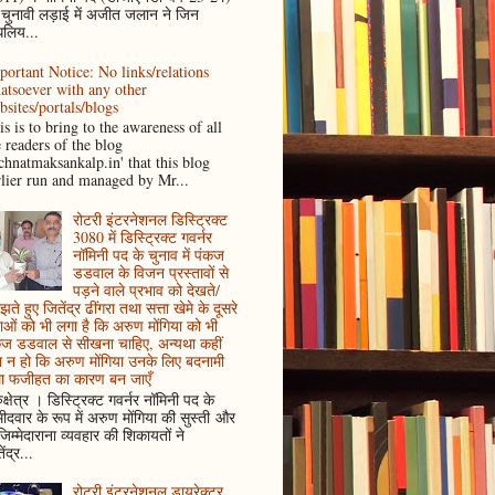
 चुनावी लड़ाई में अजीत जलान ने जिन
धलिय...
portant Notice: No links/relations
atsoever with any other
bsites/portals/blogs
s is to bring to the awareness of all
e readers of the blog
achnatmaksankalp.in' that this blog
rlier run and managed by Mr...
रोटरी इंटरनेशनल डिस्ट्रिक्ट
3080 में डिस्ट्रिक्ट गवर्नर
नॉमिनी पद के चुनाव में पंकज
डडवाल के विजन प्रस्तावों से
पड़ने वाले प्रभाव को देखते/
ते हुए जितेंद्र ढींगरा तथा सत्ता खेमे के दूसरे
ाओं को भी लगा है कि अरुण मोंगिया को भी
कज डडवाल से सीखना चाहिए, अन्यथा कहीं
 न हो कि अरुण मोंगिया उनके लिए बदनामी
ा फजीहत का कारण बन जाएँ
ुक्षेत्र । डिस्ट्रिक्ट गवर्नर नॉमिनी पद के
मीदवार के रूप में अरुण मोंगिया की सुस्ती और
जिम्मेदाराना व्यवहार की शिकायतों ने
ेंद्र...
रोटरी इंटरनेशनल डायरेक्टर