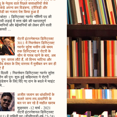
ू के नेतृत्व वाले पिछले सत्ताधारियों जैसे
कंडे अपना कर विडंबना, ट्रैजिडी और
ेडी का नजारा पेश किया हुआ है
ुक्षेत्र । डिस्ट्रिक्ट गवर्नर नॉमिनी पद की
ावी लड़ाई में सत्ता खेमे की पक्षपातपूर्ण
ानियों और बेईमानियों को लेकर होने वाली
ायतें ...
रोटरी इंटरनेशनल डिस्ट्रिक्ट
3011 में निवर्त्तमान डिस्ट्रिक्ट
गवर्नर सुरेश भसीन लंबे समय
तक डिस्ट्रिक्ट व रोटरी के
सीन से गायब रहने के बाद, अब
पुनः वापस लौटे हैं, तो विनय भाटिया और
ोद बंसल के लिए वास्तव में मुसीबत बन कर ही
 हैं
दिल्ली । निवर्त्तमान डिस्ट्रिक्ट गवर्नर सुरेश
न की पुनः शुरू हुई सक्रियता ने रोटरी
ंडेशन के लिए दिए गए दान के बदले में प्वाइंट
ि...
अजीत जलान का धांधलियों के
चलते जाना तय,दादागिरि के
बल पर कर रहे है माहौल खराब
शुक्रवार -12 मार्च - 2021
रोटरी इंटरनेशनल डिस्ट्रिक्ट
11) में नामिनी पद (डीजीएनडी-वर्ष-23-24)