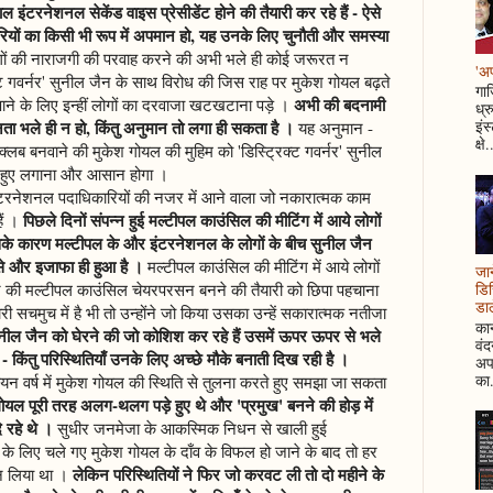
 इंटरनेशनल सेकेंड वाइस प्रेसीडेंट होने की तैयारी कर रहे हैं - ऐसे
रियों का किसी भी रूप में अपमान हो, यह उनके लिए चुनौती और समस्या
ों की नाराजगी की परवाह करने की अभी भले ही कोई जरूरत न
'अप
्ट गवर्नर' सुनील जैन के साथ विरोध की जिस राह पर मुकेश गोयल बढ़ते
गाज
अभी की बदनामी
ाय पाने के लिए इन्हीं लोगों का दरवाजा खटखटाना पड़े ।
ध्र
ता भले ही न हो, किंतु अनुमान तो लगा ही सकता है ।
इंस
यह अनुमान -
क्षे.
 क्लब बनवाने की मुकेश गोयल की मुहिम को 'डिस्ट्रिक्ट गवर्नर' सुनील
 हुए लगाना और आसान होगा ।
ंटरनेशनल पदाधिकारियों की नजर में आने वाला जो नकारात्मक काम
पिछले दिनों संपन्न हुई मल्टीपल काउंसिल की मीटिंग में आये लोगों
ैं ।
सके कारण मल्टीपल के और इंटरनेशनल के लोगों के बीच सुनील जैन
से और इजाफा ही हुआ है ।
मल्टीपल काउंसिल की मीटिंग में आये लोगों
जान
जैन की मल्टीपल काउंसिल चेयरपरसन बनने की तैयारी को छिपा पहचाना
डिस
डाल
ी सचमुच में है भी तो उन्होंने जो किया उसका उन्हें सकारात्मक नतीजा
कान
 सुनील जैन को घेरने की जो कोशिश कर रहे हैं उसमें ऊपर ऊपर से भले
वं
- किंतु परिस्थितियाँ उनके लिए अच्छे मौके बनाती दिख रही है ।
अपन
का.
ायन वर्ष में मुकेश गोयल की स्थिति से तुलना करते हुए समझा जा सकता
 गोयल पूरी तरह अलग-थलग पड़े हुए थे और 'प्रमुख' बनने की होड़ में
े रहे थे ।
सुधीर जनमेजा के आकस्मिक निधन से खाली हुई
ने के लिए चले गए मुकेश गोयल के दाँव के विफल हो जाने के बाद तो हर
लेकिन परिस्थितियों ने फिर जो करवट ली तो दो महीने के
न लिया था ।