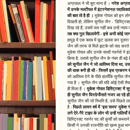
नरेश अग्रवाल
अग्रवाल ने भी बुरा माना है ।
में उनके मल्टीपल में इंटरनेशनल पदाधिका
की बात तो है ही ।
मुकेश गोयल को इन लोग
दिखती हो; लेकिन सुनील जैन - 'डिस्ट्रिक
दिख रहे हैं, उसमें पता नहीं कब उन्हें न्य
तब क्या गुल खिलायेगी - इसे अभी कोई जान
हापुड़ में एक क्लब में फूट डलवा कर दूसरा
जैन की तरफ से मिले झटके को याद करते
मुकेश गोयल और उनके साथी गवर्नर्स ने इ
किया है, उससे सुनील जैन के नंबर ही बढ़े ह
को सुनील जैन ने जो आतिथ्य दिया था, उ
की धाक बनी ही थी - जिसमें इस प्रकरण 
को आतिथ्य देने के पीछे हालाँकि सुनील 
गया है । सुनील जैन की यदि कोई ऐसी तैयार
मुकेश गोयल डिस्ट्रिक्ट में
ही मिला है ।
ही सुनील जैन घिरते/फँसते नजर आ रहे हों 
सुनील जैन की जो स्थिति है, उसे पिछले ल
पिछले लायन वर्ष में 'इस समय' मुकेश
है :
लगे ऐरे-गैरे टाइप के लोग भी उन्हें गालियाँ द
डिस्ट्रिक्ट गवर्नर पद की कुर्सी को कब्जा
किसी ने उनकी राजनीति को ख़त्म हुआ मा