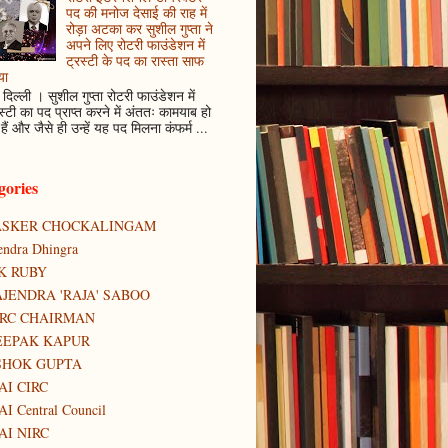
पद की मनोज देसाई की राह में
रोड़ा अटका कर सुशील गुप्ता ने
अपने लिए रोटरी फाउंडेशन में
ट्रस्टी के पद का रास्ता साफ
या
दिल्ली । सुशील गुप्ता रोटरी फाउंडेशन में
स्टी का पद प्राप्त करने में अंततः कामयाब हो
हैं और जैसे ही उन्हें यह पद मिलना कंफर्म ...
gories
ASKER CHOCKALINGAM
tendra Dhingra
K RUBY
JENDRA 'RAJA' SABOO
IRC CHAIRMAN
EEPAK KAPUR
SHOK GUPTA
AI CIRC
AI Central Council
AI NIRC