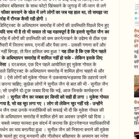
लोफर बख्तियार के साथ फोटो खिंचवाने के जुगाड़ में जी-जान से लगे
ो फीका करवाने के खेल में लगे लोगों का जब यह हाल था, तो समझा जा
रोह में रौनक कैसी रही होगी ।
स्ट्रिक्ट के अधिष्ठापन समारोह में लोगों की उपस्थिति पिछले दिन हुए
तैय
यदि सच भी है तो भी सवाल तो यह महत्वपूर्ण है कि इससे सुनील जैन का
सें
ारोह में लोगों की उपस्थिति को कम करने/रखने के उद्देश्य से ठीक एक
इंस
ारी में जितना समय, एनर्जी और पैसा लगा - उसकी गणना करें और
को 
यह ठीक है कि एक दिन पहले
नहीं बिगड़ा, तो फिर हासिल क्या हुआ ?
नई 
के
ट के अधिष्ठापन समारोह में शामिल नहीं हो सके - लेकिन इसके लिए
कॉन
कोसा ।
दरअसल, एक दिन पहले आयोजित हुए मुकेश गोयल के
पर 
ाले डिस्ट्रिक्ट के अधिष्ठापन समारोह में शामिल होना चाहते थे और
 थे । ऐसे लोगों को मुकेश गोयल ने उकसाया/भड़काया कि ठहराये जाने
बात करना चाहिए; कुछेक लोगों ने सुनील जैन से बात की भी - सुनील जैन
है; सो उन्होंने दो-टूक जबाव दिया कि भई, आज जिसके कार्यक्रम में
सुनील जैन का जबाव हर किसी को सही ही लगा । मुकेश गोयल
 करे ।
फँस
ा है, सो वह चुप लगा गए । लोग तो लेकिन चुप नहीं रहे - उन्होंने
मुर
ल जैन तथा उनके नजदीकियों को सफाई भी दी कि मुकेश गोयल की
खबर
 के अधिष्ठापन समारोह में शामिल होने का अवसर उन्होंने खो दिया ।
पहु
बसे ज्यादा फायदा इस संदर्भ में कराया कि इंटरनेशनल पदाधिकारियों
डिस
मर्थन का भाव बना/पैदा हुआ । सुनील जैन को निशाना बनाने की मुकेश
के चलते हुए राजू मनवानी और नीलोफर बख्तियार के अपमान का नरेश