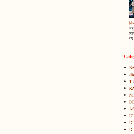
कि
नई 
ट्र
गए 
Cate
B
Ji
T 
RA
N
D
A
IC
IC
IC