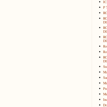
IC
P 
RO
R
DI
R
DI
R
DI
Ro
Ro
R
DI
Su
Ma
Sa
Mu
Pu
Me
In
Dr