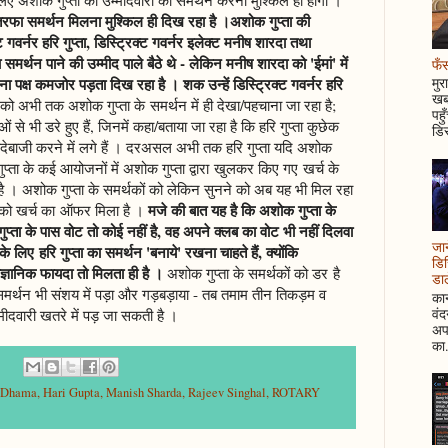
रफा समर्थन मिलना मुश्किल ही दिख रहा है ।अशोक गुप्ता की
गवर्नर हरि गुप्ता, डिस्ट्रिक्ट गवर्नर इलेक्ट मनीष शारदा तथा
समर्थन पाने की उम्मीद पाले बैठे थे - लेकिन मनीष शारदा को 'ईमां' में
फँस
ा पक्ष कमजोर पड़ता दिख रहा है । शक उन्हें डिस्ट्रिक्ट गवर्नर हरि
मुर
खबर
ा को अभी तक अशोक गुप्ता के समर्थन में ही देखा/पहचाना जा रहा है;
पहु
े भी डरे हुए हैं, जिनमें कहा/बताया जा रहा है कि हरि गुप्ता कुछेक
डिस
 सौदेबाजी करने में लगे हैं । दरअसल अभी तक हरि गुप्ता यदि अशोक
रि गुप्ता के कई आयोजनों में अशोक गुप्ता द्वारा खुलकर किए गए खर्च के
 है । अशोक गुप्ता के समर्थकों को लेकिन सुनने को अब यह भी मिल रहा
मजे की बात यह है कि अशोक गुप्ता के
ता को खर्च का ऑफर मिला है ।
गुप्ता के पास वोट तो कोई नहीं है, वह अपने क्लब का वोट भी नहीं दिलवा
जान
 लिए हरि गुप्ता का समर्थन 'बनाये' रखना चाहते हैं, क्योंकि
डिस
ैज्ञानिक फायदा तो मिलता ही है ।
अशोक गुप्ता के समर्थकों को डर है
डाल
ा समर्थन भी संशय में पड़ा और गड़बड़ाया - तब तमाम तीन तिकड़म व
कान
वं
्मीदवारी खतरे में पड़ जा सकती है ।
अपन
का.
h Dhama
,
Hari Gupta
,
Manish Sharda
,
Rajeev Singhal
,
ROTARY