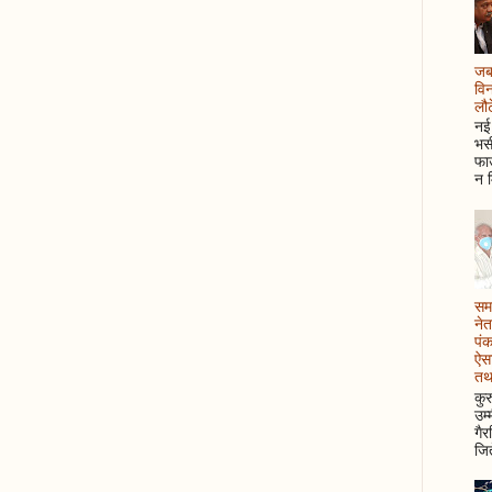
जब 
विन
लौटे
नई 
भसी
फाउ
न म
समझ
नेत
पं
ऐसा
तथ
कुर
उम्
गैर
जित