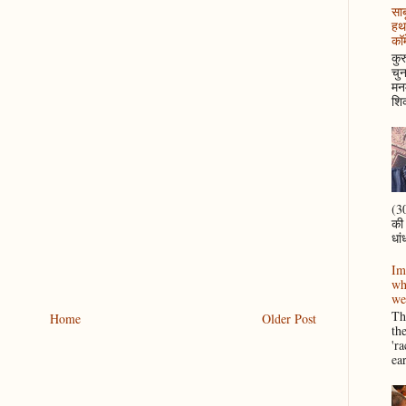
साब
हथ
कॉम
कुर
चुन
मनम
शिक
(30
की
धां
Im
wh
we
Thi
Home
Older Post
th
'r
ea