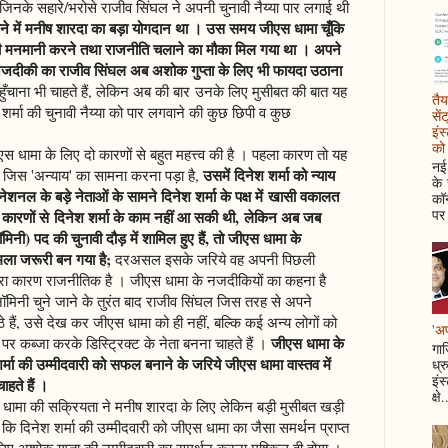
, जिनके सहारे/भरोसे राजीव सिंघल ने अपनी चुनावी नैय्या पार लगाई थी
वाने में मनीष शारदा का बड़ा योगदान था । उस समय जीएस धामा चूँकि
नी मनमानी करने तथा राजनीति चलाने का मौका मिल गया था । अपने
जदीकी का राजीव सिंघल अब अशोक गुप्ता के लिए भी फायदा उठाना
पहुँचाना भी चाहते हैं, लेकिन अब की बार उनके लिए मुसीबत की बात यह
तैय
 शर्मा की चुनावी नैय्या को पार लगवाने की कुछ छिपी व कुछ
सें
इंस
को 
एस धामा के लिए दो कारणों से बहुत महत्त्व की है । पहला कारण तो यह
नई 
उसमें दिनेश शर्मा को न्याय
े जिस 'अन्याय' का सामना करना पड़ा है,
के
ेशनल के बड़े नेताओं के सामने दिनेश शर्मा के पक्ष में खासी वकालत
कॉन
पर 
रणों से दिनेश शर्मा के काम नहीं आ सकी थी, लेकिन अब जब
नॉमिनी) पद की चुनावी दौड़ में शामिल हुए हैं, तो जीएस धामा के
ामला जरूरी बन गया है;
दरअसल इसके जरिये वह अपनी पिछली
रा कारण राजनीतिक है । जीएस धामा के नजदीकियों का कहना है
नर नॉमिनी चुने जाने के तुरंत बाद राजीव सिंघल जिस तरह से अपने
ैठे हैं, उसे देख कर जीएस धामा को ही नहीं, बल्कि कई अन्य लोगों को
'अप
जीएस धामा के
 पर कब्जा करके डिस्ट्रिक्ट के नेता बनना चाहते हैं ।
गाज
्मा की उम्मीदवारी को सफल बनाने के जरिये जीएस धामा वास्तव में
ध्र
इंस
चाहते हैं ।
क्षे.
स धामा की सक्रियता ने मनीष शारदा के लिए लेकिन बड़ी मुसीबत खड़ी
 कि दिनेश शर्मा की उम्मीदवारी को जीएस धामा का जैसा समर्थन प्राप्त
लिए अशोक गुप्ता की उम्मीदवारी का समर्थन करना मुश्किल ही होगा ।