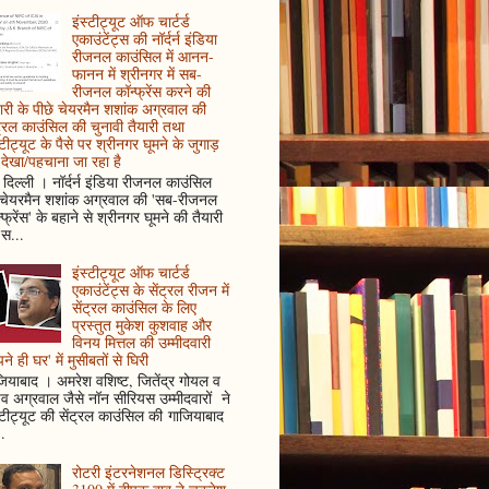
इंस्टीट्यूट ऑफ चार्टर्ड
एकाउंटेंट्स की नॉर्दर्न इंडिया
रीजनल काउंसिल में आनन-
फानन में श्रीनगर में सब-
रीजनल कॉन्फ्रेंस करने की
ारी के पीछे चेयरमैन शशांक अग्रवाल की
ट्रल काउंसिल की चुनावी तैयारी तथा
्टीट्यूट के पैसे पर श्रीनगर घूमने के जुगाड़
देखा/पहचाना जा रहा है
दिल्ली । नॉर्दर्न इंडिया रीजनल काउंसिल
 चेयरमैन शशांक अग्रवाल की 'सब-रीजनल
्फ्रेंस' के बहाने से श्रीनगर घूमने की तैयारी
स...
इंस्टीट्यूट ऑफ चार्टर्ड
एकाउंटेंट्स के सेंट्रल रीजन में
सेंट्रल काउंसिल के लिए
प्रस्तुत मुकेश कुशवाह और
विनय मित्तल की उम्मीदवारी
ने ही घर' में मुसीबतों से घिरी
ियाबाद । अमरेश वशिष्ट, जितेंद्र गोयल व
ुव अग्रवाल जैसे नॉन सीरियस उम्मीदवारों ने
्टीट्यूट की सेंट्रल काउंसिल की गाजियाबाद
..
रोटरी इंटरनेशनल डिस्ट्रिक्ट