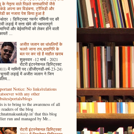
ू के नेतृत्व वाले पिछले सत्ताधारियों जैसे
कंडे अपना कर विडंबना, ट्रैजिडी और
ेडी का नजारा पेश किया हुआ है
ुक्षेत्र । डिस्ट्रिक्ट गवर्नर नॉमिनी पद की
ावी लड़ाई में सत्ता खेमे की पक्षपातपूर्ण
ानियों और बेईमानियों को लेकर होने वाली
ायतें ...
अजीत जलान का धांधलियों के
चलते जाना तय,दादागिरि के
बल पर कर रहे है माहौल खराब
शुक्रवार -12 मार्च - 2021
रोटरी इंटरनेशनल डिस्ट्रिक्ट
11) में नामिनी पद (डीजीएनडी-वर्ष-23-24)
 चुनावी लड़ाई में अजीत जलान ने जिन
धलिय...
portant Notice: No links/relations
atsoever with any other
bsites/portals/blogs
s is to bring to the awareness of all
e readers of the blog
achnatmaksankalp.in' that this blog
rlier run and managed by Mr...
रोटरी इंटरनेशनल डिस्ट्रिक्ट