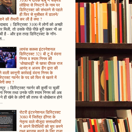
3100 में दीपक बाबु ने चक्रेश
लोहिया से निपटने के नाम पर
डिस्ट्रिक्ट को संभलने से पहले
ही फिर से मुसीबत में डालने/
ाने की तैयारी कर ली है क्या ?
ादाबाद । डिस्ट्रिक्ट 3100 में लोगों को अच्छी
 मिली, तो उसके पीछे पीछे बुरी खबर भी आ
ँची है - और इस तरह डिस्ट्रिक्ट के नॉन-
...
लायंस क्लब्स इंटरनेशनल
डिस्ट्रिक्ट 321 बी टू में वंदना
निगम व श्याम निगम की
'धोखाधड़ी' से खफा दीपक राज
आनंद व अजय डैंग द्वारा की
े वाली कानूनी कार्रवाई वंदना निगम के
्ट्रिक्ट गवर्नर के पद को फिर से खतरे में
ेगी क्या ?
पुर । डिस्ट्रिक्ट गवर्नर की कुर्सी पा चुकीं
दना निगम तथा उनके पति श्याम निगम को अब
े ही खेमे के लोगों की तरफ से धोखेबाज होने
..
रोटरी इंटरनेशनल डिस्ट्रिक्ट
3080 में जितेंद्र ढींगरा के
नेतृत्व वाले मौजूदा सत्ताधारियों
ने अपने विरोधियों को चुप करने
तथा बदनाम करने के लिए राजा