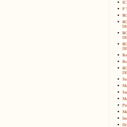
IC
P 
RO
R
DI
R
DI
R
DI
Ro
Ro
R
DI
Su
Ma
Sa
Mu
Pu
Me
In
Dr