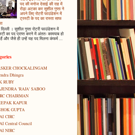
पद की मनोज देसाई की राह में
रोड़ा अटका कर सुशील गुप्ता ने
अपने लिए रोटरी फाउंडेशन में
ट्रस्टी के पद का रास्ता साफ
या
दिल्ली । सुशील गुप्ता रोटरी फाउंडेशन में
स्टी का पद प्राप्त करने में अंततः कामयाब हो
हैं और जैसे ही उन्हें यह पद मिलना कंफर्म ...
gories
ASKER CHOCKALINGAM
tendra Dhingra
K RUBY
JENDRA 'RAJA' SABOO
IRC CHAIRMAN
EEPAK KAPUR
SHOK GUPTA
AI CIRC
AI Central Council
AI NIRC