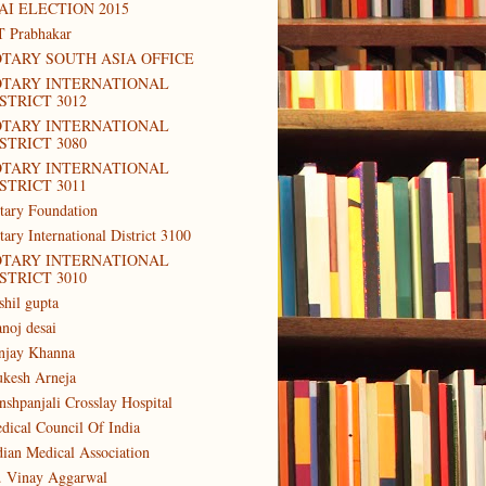
AI ELECTION 2015
T Prabhakar
TARY SOUTH ASIA OFFICE
OTARY INTERNATIONAL
STRICT 3012
OTARY INTERNATIONAL
STRICT 3080
OTARY INTERNATIONAL
STRICT 3011
tary Foundation
tary International District 3100
OTARY INTERNATIONAL
STRICT 3010
shil gupta
noj desai
njay Khanna
kesh Arneja
nshpanjali Crosslay Hospital
dical Council Of India
dian Medical Association
. Vinay Aggarwal