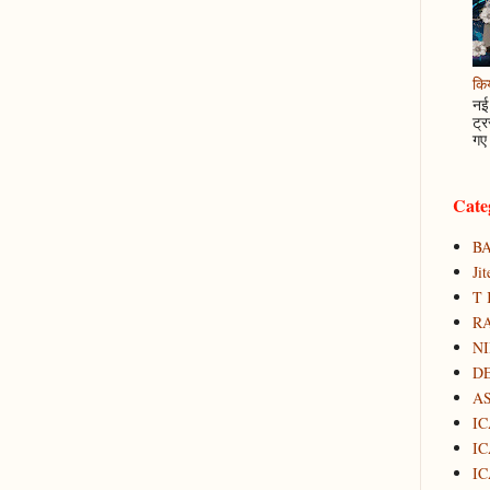
कि
नई 
ट्र
गए 
Cate
B
Ji
T 
RA
N
D
A
IC
IC
IC