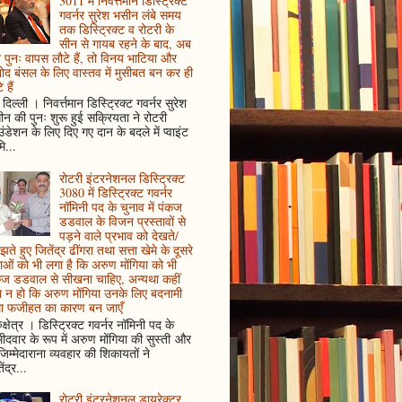
3011 में निवर्त्तमान डिस्ट्रिक्ट
गवर्नर सुरेश भसीन लंबे समय
तक डिस्ट्रिक्ट व रोटरी के
सीन से गायब रहने के बाद, अब
पुनः वापस लौटे हैं, तो विनय भाटिया और
ोद बंसल के लिए वास्तव में मुसीबत बन कर ही
 हैं
दिल्ली । निवर्त्तमान डिस्ट्रिक्ट गवर्नर सुरेश
न की पुनः शुरू हुई सक्रियता ने रोटरी
ंडेशन के लिए दिए गए दान के बदले में प्वाइंट
ि...
रोटरी इंटरनेशनल डिस्ट्रिक्ट
3080 में डिस्ट्रिक्ट गवर्नर
नॉमिनी पद के चुनाव में पंकज
डडवाल के विजन प्रस्तावों से
पड़ने वाले प्रभाव को देखते/
ते हुए जितेंद्र ढींगरा तथा सत्ता खेमे के दूसरे
ाओं को भी लगा है कि अरुण मोंगिया को भी
कज डडवाल से सीखना चाहिए, अन्यथा कहीं
 न हो कि अरुण मोंगिया उनके लिए बदनामी
ा फजीहत का कारण बन जाएँ
ुक्षेत्र । डिस्ट्रिक्ट गवर्नर नॉमिनी पद के
मीदवार के रूप में अरुण मोंगिया की सुस्ती और
जिम्मेदाराना व्यवहार की शिकायतों ने
ेंद्र...
रोटरी इंटरनेशनल डायरेक्टर