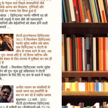
ू के नेतृत्व वाले पिछले सत्ताधारियों जैसे
कंडे अपना कर विडंबना, ट्रैजिडी और
ेडी का नजारा पेश किया हुआ है
ुक्षेत्र । डिस्ट्रिक्ट गवर्नर नॉमिनी पद की
ावी लड़ाई में सत्ता खेमे की पक्षपातपूर्ण
ानियों और बेईमानियों को लेकर होने वाली
ायतें ...
रोटरी इंटरनेशनल डिस्ट्रिक्ट
3011 में निवर्त्तमान डिस्ट्रिक्ट
गवर्नर सुरेश भसीन लंबे समय
तक डिस्ट्रिक्ट व रोटरी के
सीन से गायब रहने के बाद, अब
पुनः वापस लौटे हैं, तो विनय भाटिया और
ोद बंसल के लिए वास्तव में मुसीबत बन कर ही
 हैं
दिल्ली । निवर्त्तमान डिस्ट्रिक्ट गवर्नर सुरेश
न की पुनः शुरू हुई सक्रियता ने रोटरी
ंडेशन के लिए दिए गए दान के बदले में प्वाइंट
ि...
अजीत जलान का धांधलियों के
चलते जाना तय,दादागिरि के
बल पर कर रहे है माहौल खराब
शुक्रवार -12 मार्च - 2021
रोटरी इंटरनेशनल डिस्ट्रिक्ट
11) में नामिनी पद (डीजीएनडी-वर्ष-23-24)