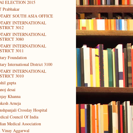
AI ELECTION 2015
T Prabhakar
TARY SOUTH ASIA OFFICE
OTARY INTERNATIONAL
STRICT 3012
OTARY INTERNATIONAL
STRICT 3080
OTARY INTERNATIONAL
STRICT 3011
tary Foundation
tary International District 3100
OTARY INTERNATIONAL
STRICT 3010
shil gupta
noj desai
njay Khanna
kesh Arneja
nshpanjali Crosslay Hospital
dical Council Of India
dian Medical Association
. Vinay Aggarwal