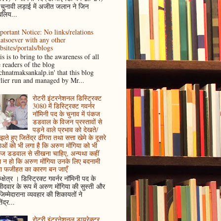
 चुनावी लड़ाई में अजीत जलान ने जिन
धलिय...
portant Notice: No links/relations
atsoever with any other
bsites/portals/blogs
s is to bring to the awareness of all
e readers of the blog
achnatmaksankalp.in' that this blog
rlier run and managed by Mr...
रोटरी इंटरनेशनल डिस्ट्रिक्ट
3080 में डिस्ट्रिक्ट गवर्नर
नॉमिनी पद के चुनाव में पंकज
डडवाल के विजन प्रस्तावों से
पड़ने वाले प्रभाव को देखते/
ते हुए जितेंद्र ढींगरा तथा सत्ता खेमे के दूसरे
ाओं को भी लगा है कि अरुण मोंगिया को भी
कज डडवाल से सीखना चाहिए, अन्यथा कहीं
 न हो कि अरुण मोंगिया उनके लिए बदनामी
ा फजीहत का कारण बन जाएँ
ुक्षेत्र । डिस्ट्रिक्ट गवर्नर नॉमिनी पद के
मीदवार के रूप में अरुण मोंगिया की सुस्ती और
जिम्मेदाराना व्यवहार की शिकायतों ने
ेंद्र...
रोटरी इंटरनेशनल डायरेक्टर