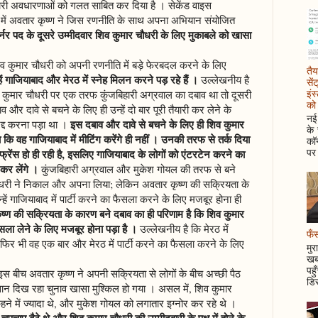
ारी अवधारणाओं को गलत साबित कर दिया है । सेकेंड वाइस
रूप में अवतार कृष्ण ने जिस रणनीति के साथ अपना अभियान संयोजित
र्नर पद के दूसरे उम्मीदवार शिव कुमार चौधरी के लिए मुकाबले को खासा
 शिव कुमार चौधरी को अपनी रणनीति में बड़े फेरबदल करने के लिए
तैय
हें गाजियाबाद और मेरठ में स्नेह मिलन करने पड़ रहे हैं ।
उल्लेखनीय है
सें
इंस
िव कुमार चौधरी पर एक तरफ कुंजबिहारी अग्रवाल का दबाव था तो दूसरी
को 
र दावे से बचने के लिए ही उन्हें दो बार पूरी तैयारी कर लेने के
नई 
इस दबाव और दावे से बचने के लिए ही शिव कुमार
द्द करना पड़ा था ।
के
कि वह गाजियाबाद में मीटिंग करेंगे ही नहीं । उनकी तरफ से तर्क दिया
कॉन
पर 
न्फ्रेंस हो ही रही है, इसलिए गाजियाबाद के लोगों को एंटरटेन करने का
 कर लेंगे ।
कुंजबिहारी अग्रवाल और मुकेश गोयल की तरफ से बने
 चौधरी ने निकाल और अपना लिया; लेकिन अवतार कृष्ण की सक्रियता के
ं गाजियाबाद में पार्टी करने का फैसला करने के लिए मजबूर होना ही
ृष्ण की सक्रियता के कारण बने दबाव का ही परिणाम है कि शिव कुमार
फैसला लेने के लिए मजबूर होना पड़ा है ।
उल्लेखनीय है कि मेरठ में
फँस
किन फिर भी वह एक बार और मेरठ में पार्टी करने का फैसला करने के लिए
मुर
खबर
पहु
स बीच अवतार कृष्ण ने अपनी सक्रियता से लोगों के बीच अच्छी पैठ
डिस
न दिख रहा चुनाव खासा मुश्किल हो गया । असल में, शिव कुमार
े में ज्यादा थे, और मुकेश गोयल को लगातार इग्नोर कर रहे थे ।
ुपचाप बैठे थे और शिव कुमार चौधरी की उम्मीदवारी के पक्ष में होने के