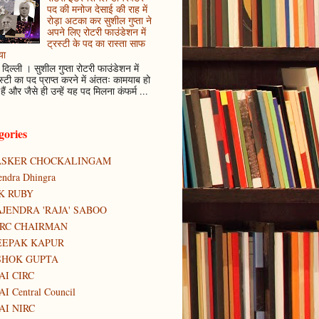
पद की मनोज देसाई की राह में
रोड़ा अटका कर सुशील गुप्ता ने
अपने लिए रोटरी फाउंडेशन में
ट्रस्टी के पद का रास्ता साफ
या
दिल्ली । सुशील गुप्ता रोटरी फाउंडेशन में
स्टी का पद प्राप्त करने में अंततः कामयाब हो
हैं और जैसे ही उन्हें यह पद मिलना कंफर्म ...
gories
ASKER CHOCKALINGAM
tendra Dhingra
K RUBY
JENDRA 'RAJA' SABOO
IRC CHAIRMAN
EEPAK KAPUR
SHOK GUPTA
AI CIRC
AI Central Council
AI NIRC