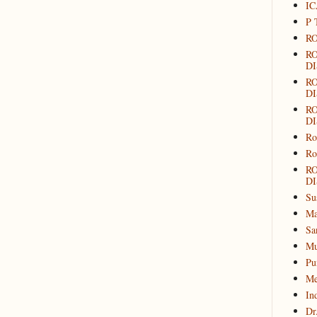
IC
P 
RO
R
DI
R
DI
R
DI
Ro
Ro
R
DI
Su
Ma
Sa
Mu
Pu
Me
In
Dr