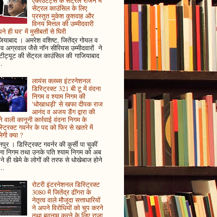
एकाउंटेंट्स के सेंट्रल रीजन में
सेंट्रल काउंसिल के लिए
प्रस्तुत मुकेश कुशवाह और
विनय मित्तल की उम्मीदवारी
ने ही घर' में मुसीबतों से घिरी
ियाबाद । अमरेश वशिष्ट, जितेंद्र गोयल व
ुव अग्रवाल जैसे नॉन सीरियस उम्मीदवारों ने
्टीट्यूट की सेंट्रल काउंसिल की गाजियाबाद
..
लायंस क्लब्स इंटरनेशनल
डिस्ट्रिक्ट 321 बी टू में वंदना
निगम व श्याम निगम की
'धोखाधड़ी' से खफा दीपक राज
आनंद व अजय डैंग द्वारा की
े वाली कानूनी कार्रवाई वंदना निगम के
्ट्रिक्ट गवर्नर के पद को फिर से खतरे में
ेगी क्या ?
पुर । डिस्ट्रिक्ट गवर्नर की कुर्सी पा चुकीं
दना निगम तथा उनके पति श्याम निगम को अब
े ही खेमे के लोगों की तरफ से धोखेबाज होने
..
रोटरी इंटरनेशनल डिस्ट्रिक्ट
3080 में जितेंद्र ढींगरा के
नेतृत्व वाले मौजूदा सत्ताधारियों
ने अपने विरोधियों को चुप करने
तथा बदनाम करने के लिए राजा