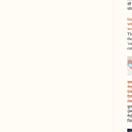
की
धां
Im
wh
we
Thi
th
'r
ea
समझ
नेत
पं
ऐसा
तथ
कुर
उम्
गैर
जित