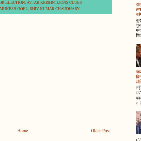
NOR ELECTION
,
AVTAR KRISHN
,
LIONS CLUBS
साब
MUKESH GOEL
,
SHIV KUMAR CHAUDHARY
हथ
कॉम
कुर
चुन
मनम
शिक
जब 
विन
लौटे
नई 
भसी
फाउ
न म
Home
Older Post
(30