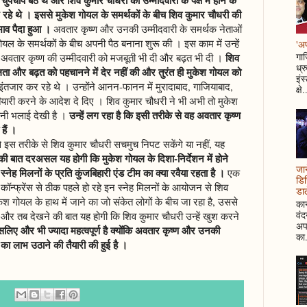
रहे थे । इससे मुकेश गोयल के समर्थकों के बीच शिव कुमार चौधरी की
भाव पैदा हुआ ।
अवतार कृष्ण और उनकी उम्मीदवारी के समर्थक नेताओं
यल के समर्थकों के बीच अपनी पैठ बनाना शुरू की । इस काम में उन्हें
'अप
शिव
गाज
तार कृष्ण की उम्मीदवारी को मजबूती भी दी और बढ़त भी दी ।
ध्र
ा और बढ़त को पहचानने में देर नहीं की और तुरंत ही मुकेश गोयल को
इंस
ंतजार कर रहे थे । उन्होंने आनन-फानन में मुरादाबाद, गाजियाबाद,
क्षे.
तैयारी करने के आदेश दे दिए । शिव कुमार चौधरी ने भी अभी तो मुकेश
उन्हें लग रहा है कि इसी तरीके से वह अवतार कृष्ण
नी भलाई देखी है ।
हैं ।
 से इस तरीके से शिव कुमार चौधरी सचमुच निपट सकेंगे या नहीं, यह
की बात दरअसल यह होगी कि मुकेश गोयल के दिशा-निर्देशन में होने
जान
स्नेह मिलनों के प्रति कुंजबिहारी एंड टीम का क्या रवैया रहता है ।
एक
डिस
 कॉन्फ्रेंस से ठीक पहले हो रहे इन स्नेह मिलनों के आयोजन से शिव
डाल
ेश गोयल के हाथ में जाने का जो संकेत लोगों के बीच जा रहा है, उससे
कान
वं
- और तब देखने की बात यह होगी कि शिव कुमार चौधरी उन्हें खुश करने
अपन
लिए और भी ज्यादा महत्वपूर्ण है क्योंकि अवतार कृष्ण और उनकी
का.
 का लाभ उठाने की तैयारी की हुई है ।