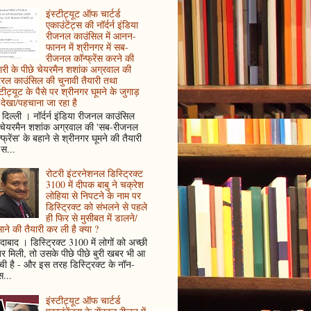
इंस्टीट्यूट ऑफ चार्टर्ड
एकाउंटेंट्स की नॉर्दर्न इंडिया
रीजनल काउंसिल में आनन-
फानन में श्रीनगर में सब-
रीजनल कॉन्फ्रेंस करने की
ारी के पीछे चेयरमैन शशांक अग्रवाल की
ट्रल काउंसिल की चुनावी तैयारी तथा
्टीट्यूट के पैसे पर श्रीनगर घूमने के जुगाड़
देखा/पहचाना जा रहा है
दिल्ली । नॉर्दर्न इंडिया रीजनल काउंसिल
 चेयरमैन शशांक अग्रवाल की 'सब-रीजनल
्फ्रेंस' के बहाने से श्रीनगर घूमने की तैयारी
स...
रोटरी इंटरनेशनल डिस्ट्रिक्ट
3100 में दीपक बाबु ने चक्रेश
लोहिया से निपटने के नाम पर
डिस्ट्रिक्ट को संभलने से पहले
ही फिर से मुसीबत में डालने/
ाने की तैयारी कर ली है क्या ?
ादाबाद । डिस्ट्रिक्ट 3100 में लोगों को अच्छी
 मिली, तो उसके पीछे पीछे बुरी खबर भी आ
ँची है - और इस तरह डिस्ट्रिक्ट के नॉन-
...
इंस्टीट्यूट ऑफ चार्टर्ड