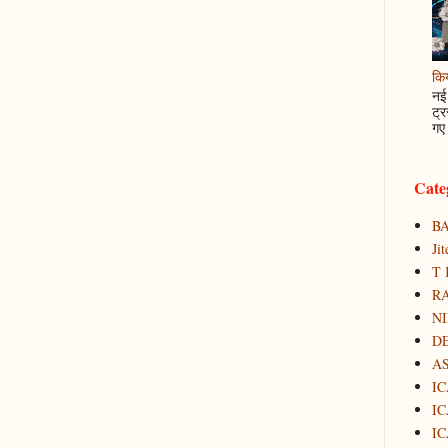
कि
नई 
ट्र
गए 
Cate
B
Ji
T 
RA
N
D
A
IC
IC
IC