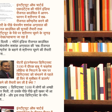
इंस्टीट्यूट ऑफ चार्टर्ड
एकाउंटेंट्स की नॉर्दर्न इंडिया
रीजनल काउंसिल में आनन-
फानन में श्रीनगर में सब-
रीजनल कॉन्फ्रेंस करने की
ारी के पीछे चेयरमैन शशांक अग्रवाल की
ट्रल काउंसिल की चुनावी तैयारी तथा
्टीट्यूट के पैसे पर श्रीनगर घूमने के जुगाड़
देखा/पहचाना जा रहा है
दिल्ली । नॉर्दर्न इंडिया रीजनल काउंसिल
 चेयरमैन शशांक अग्रवाल की 'सब-रीजनल
्फ्रेंस' के बहाने से श्रीनगर घूमने की तैयारी
स...
रोटरी इंटरनेशनल डिस्ट्रिक्ट
3100 में दीपक बाबु ने चक्रेश
लोहिया से निपटने के नाम पर
डिस्ट्रिक्ट को संभलने से पहले
ही फिर से मुसीबत में डालने/
ाने की तैयारी कर ली है क्या ?
ादाबाद । डिस्ट्रिक्ट 3100 में लोगों को अच्छी
 मिली, तो उसके पीछे पीछे बुरी खबर भी आ
ँची है - और इस तरह डिस्ट्रिक्ट के नॉन-
...
इंस्टीट्यूट ऑफ चार्टर्ड