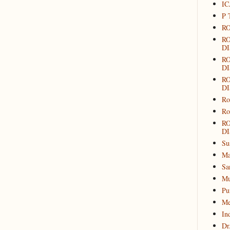
IC
P 
RO
R
DI
R
DI
R
DI
Ro
Ro
R
DI
Su
Ma
Sa
Mu
Pu
Me
In
Dr