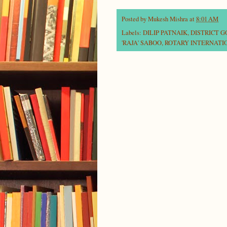
Posted by
Mukesh Mishra
at
8:01 AM
Labels:
DILIP PATNAIK
,
DISTRICT 
'RAJA' SABOO
,
ROTARY INTERNATIO