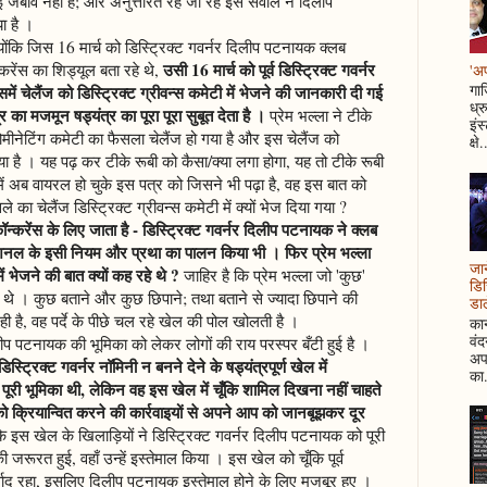
बाव नहीं है; और अनुत्तरित रह जा रहे इस सवाल ने दिलीप
ा है ।
्योंकि जिस 16 मार्च को डिस्ट्रिक्ट गवर्नर दिलीप पटनायक क्लब
उसी 16 मार्च को पूर्व डिस्ट्रिक्ट गवर्नर
्करेंस का शिड्यूल बता रहे थे,
'अप
गाज
में चेलैंज को डिस्ट्रिक्ट ग्रीवन्स कमेटी में भेजने की जानकारी दी गई
ध्र
 का मजमून षड्यंत्र का पूरा पूरा सुबूत देता है ।
प्रेम भल्ला ने टीके
इंस
ोमीनेटिंग कमेटी का फैसला चेलैंज हो गया है और इस चेलैंज को
क्षे.
गया है । यह पढ़ कर टीके रूबी को कैसा/क्या लगा होगा, यह तो टीके रूबी
 में अब वायरल हो चुके इस पत्र को जिसने भी पढ़ा है, वह इस बात को
े का चेलैंज डिस्ट्रिक्ट ग्रीवन्स कमेटी में क्यों भेज दिया गया ?
ॉन्करेंस के लिए जाता है - डिस्ट्रिक्ट गवर्नर दिलीप पटनायक ने क्लब
टरनेशनल के इसी नियम और प्रथा का पालन किया भी । फिर प्रेम भल्ला
जान
ं भेजने की बात क्यों कह रहे थे ?
जाहिर है कि प्रेम भल्ला जो 'कुछ'
डिस
 थे । कुछ बताने और कुछ छिपाने; तथा बताने से ज्यादा छिपाने की
डाल
 है, वह पर्दे के पीछे चल रहे खेल की पोल खोलती है ।
कान
वं
िलीप पटनायक की भूमिका को लेकर लोगों की राय परस्पर बँटी हुई है ।
अपन
्ट्रिक्ट गवर्नर नॉमिनी न बनने देने के षड्यंत्रपूर्ण खेल में
का.
 पूरी भूमिका थी, लेकिन वह इस खेल में चूँकि शामिल दिखना नहीं चाहते
ो क्रियान्वित करने की कार्रवाइयों से अपने आप को जानबूझकर दूर
 इस खेल के खिलाड़ियों ने डिस्ट्रिक्ट गवर्नर दिलीप पटनायक को पूरी
जरूरत हुई, वहाँ उन्हें इस्तेमाल किया । इस खेल को चूँकि पूर्व
्वाद रहा, इसलिए दिलीप पटनायक इस्तेमाल होने के लिए मजबूर हुए ।