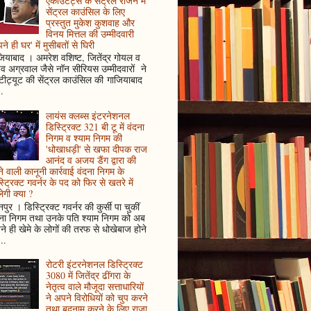
एकाउंटेंट्स के सेंट्रल रीजन में
सेंट्रल काउंसिल के लिए
प्रस्तुत मुकेश कुशवाह और
विनय मित्तल की उम्मीदवारी
ने ही घर' में मुसीबतों से घिरी
ियाबाद । अमरेश वशिष्ट, जितेंद्र गोयल व
ुव अग्रवाल जैसे नॉन सीरियस उम्मीदवारों ने
्टीट्यूट की सेंट्रल काउंसिल की गाजियाबाद
..
लायंस क्लब्स इंटरनेशनल
डिस्ट्रिक्ट 321 बी टू में वंदना
निगम व श्याम निगम की
'धोखाधड़ी' से खफा दीपक राज
आनंद व अजय डैंग द्वारा की
े वाली कानूनी कार्रवाई वंदना निगम के
्ट्रिक्ट गवर्नर के पद को फिर से खतरे में
ेगी क्या ?
पुर । डिस्ट्रिक्ट गवर्नर की कुर्सी पा चुकीं
दना निगम तथा उनके पति श्याम निगम को अब
े ही खेमे के लोगों की तरफ से धोखेबाज होने
..
रोटरी इंटरनेशनल डिस्ट्रिक्ट
3080 में जितेंद्र ढींगरा के
नेतृत्व वाले मौजूदा सत्ताधारियों
ने अपने विरोधियों को चुप करने
तथा बदनाम करने के लिए राजा