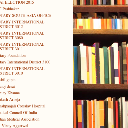
AI ELECTION 2015
T Prabhakar
TARY SOUTH ASIA OFFICE
OTARY INTERNATIONAL
STRICT 3012
OTARY INTERNATIONAL
STRICT 3080
OTARY INTERNATIONAL
STRICT 3011
tary Foundation
tary International District 3100
OTARY INTERNATIONAL
STRICT 3010
shil gupta
noj desai
njay Khanna
kesh Arneja
nshpanjali Crosslay Hospital
dical Council Of India
dian Medical Association
. Vinay Aggarwal