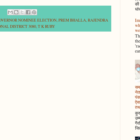
की
धां
Im
GOVERNOR NOMINEE ELECTION
,
PREM BHALLA
,
RAJENDRA
wh
NAL DISTRICT 3080
,
T K RUBY
we
Thi
th
'r
ea
समझ
नेत
पं
ऐसा
तथ
कुर
उम्
गैर
जित