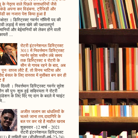
ू के नेतृत्व वाले पिछले सत्ताधारियों जैसे
कंडे अपना कर विडंबना, ट्रैजिडी और
ेडी का नजारा पेश किया हुआ है
ुक्षेत्र । डिस्ट्रिक्ट गवर्नर नॉमिनी पद की
ावी लड़ाई में सत्ता खेमे की पक्षपातपूर्ण
ानियों और बेईमानियों को लेकर होने वाली
ायतें ...
रोटरी इंटरनेशनल डिस्ट्रिक्ट
3011 में निवर्त्तमान डिस्ट्रिक्ट
गवर्नर सुरेश भसीन लंबे समय
तक डिस्ट्रिक्ट व रोटरी के
सीन से गायब रहने के बाद, अब
पुनः वापस लौटे हैं, तो विनय भाटिया और
ोद बंसल के लिए वास्तव में मुसीबत बन कर ही
 हैं
दिल्ली । निवर्त्तमान डिस्ट्रिक्ट गवर्नर सुरेश
न की पुनः शुरू हुई सक्रियता ने रोटरी
ंडेशन के लिए दिए गए दान के बदले में प्वाइंट
ि...
अजीत जलान का धांधलियों के
चलते जाना तय,दादागिरि के
बल पर कर रहे है माहौल खराब
शुक्रवार -12 मार्च - 2021
रोटरी इंटरनेशनल डिस्ट्रिक्ट
11) में नामिनी पद (डीजीएनडी-वर्ष-23-24)