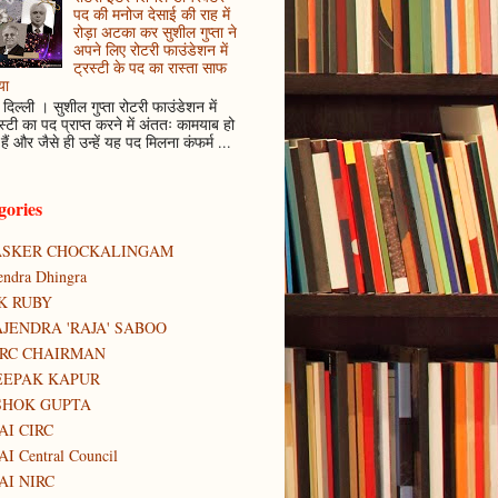
पद की मनोज देसाई की राह में
रोड़ा अटका कर सुशील गुप्ता ने
अपने लिए रोटरी फाउंडेशन में
ट्रस्टी के पद का रास्ता साफ
या
दिल्ली । सुशील गुप्ता रोटरी फाउंडेशन में
स्टी का पद प्राप्त करने में अंततः कामयाब हो
हैं और जैसे ही उन्हें यह पद मिलना कंफर्म ...
gories
ASKER CHOCKALINGAM
tendra Dhingra
K RUBY
JENDRA 'RAJA' SABOO
IRC CHAIRMAN
EEPAK KAPUR
SHOK GUPTA
AI CIRC
AI Central Council
AI NIRC