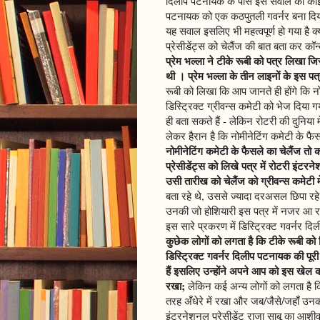
दिलीप पटनायक के पास इस सवाल का कोई ज
पटनायक को एक कठपुतली गवर्नर बना दिय
यह सवाल इसलिए भी महत्वपूर्ण हो गया है क
प्रेसीडेंट्स को चेलैंज की बात बता कर कॉन
प्रेम भल्ला ने टीके रूबी को पत्र लिखा जिस
थी । प्रेम भल्ला के तीन लाइनों के इस पत्र
रूबी को लिखा कि आप जानते ही होंगे कि न
डिस्ट्रिक्ट ग्रीवन्स कमेटी को भेज दिया 
ही बता सकते हैं - लेकिन रोटरी की दुनिया
लेकर हैरान है कि नोमीनेटिंग कमेटी के फैसल
नोमीनेटिंग कमेटी के फैसले का चेलैंज तो क
प्रेसीडेंट्स को लिखे पत्र में रोटरी इं
उसी तारीख को चेलैंज को ग्रीवन्स कमेटी मे
बता रहे थे, उससे ज्यादा दरअसल छिपा रहे
उनकी जो होशियारी इस पत्र में नजर आ रही
इस सारे प्रकरण में डिस्ट्रिक्ट गवर्नर द
कुछेक लोगों को लगता है कि टीके रूबी को डिस
डिस्ट्रिक्ट गवर्नर दिलीप पटनायक की पूरी
हैं इसलिए उन्होंने अपने आप को इस खेल क
रखा;
लेकिन कई अन्य लोगों को लगता है कि
तरह अँधेरे में रखा और जब/जैसे/जहाँ उनकी 
इंटरनेशनल प्रेसीडेंट राजा साबू का आशीर