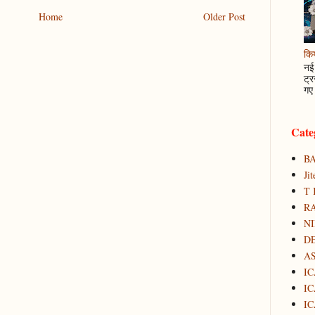
Home
Older Post
कि
नई 
ट्र
गए 
Cate
B
Ji
T 
RA
N
D
A
IC
IC
IC