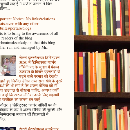
 चुनावी लड़ाई में अजीत जलान ने जिन
धलिय...
portant Notice: No links/relations
atsoever with any other
bsites/portals/blogs
s is to bring to the awareness of all
e readers of the blog
achnatmaksankalp.in' that this blog
rlier run and managed by Mr...
रोटरी इंटरनेशनल डिस्ट्रिक्ट
3080 में डिस्ट्रिक्ट गवर्नर
नॉमिनी पद के चुनाव में पंकज
डडवाल के विजन प्रस्तावों से
पड़ने वाले प्रभाव को देखते/
ते हुए जितेंद्र ढींगरा तथा सत्ता खेमे के दूसरे
ाओं को भी लगा है कि अरुण मोंगिया को भी
कज डडवाल से सीखना चाहिए, अन्यथा कहीं
 न हो कि अरुण मोंगिया उनके लिए बदनामी
ा फजीहत का कारण बन जाएँ
ुक्षेत्र । डिस्ट्रिक्ट गवर्नर नॉमिनी पद के
मीदवार के रूप में अरुण मोंगिया की सुस्ती और
जिम्मेदाराना व्यवहार की शिकायतों ने
ेंद्र...
रोटरी इंटरनेशनल डायरेक्टर