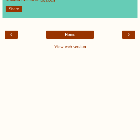
Share
‹
›
Home
View web version