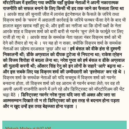
मॉरटोरिअम में इसलिए गया क्योंकि यहाँ कुछेक नेताओं ने अपनी नकारात्मक
राजनीति को सफल बनाने के लिए किसी भी हद तक जाने का फैसला लिया था
।
आरके शाह की चुनावी जीत में लायंस इंटनेशनल के फैसले के जरिये तथा
विक्रम शर्मा के 'चयन' में अदालती कार्रवाई के जरिये फच्चर फँसा देने के बाद भी
हालात बहुत खराब नहीं हुए थे; और इसी का नतीजा था कि दोनों पक्षों के नेता
आरके शाह व विक्रम शर्मा को बारी बारी से गवर्नर 'चुन' लेने के फार्मूले पर लिए
राजी हो गए थे । आरके शाह के समर्थक नेता पहला नंबर विक्रम शर्मा को भी
देने को तैयार हो गए थे । पर यह हो न सका, क्योंकि विक्रम शर्मा के समर्थक
हर्ष बंसल को वीके हंस से दुश्मनी
नेताओं का उद्देश्य दरअसल 'कुछ' और था !
निकालनी थी; डीके अग्रवाल को दीपक टुटेजा से निपटना था; राकेश त्रेहन
को विजय शिरोहा से बदला लेना था; नरेश गुप्ता को हर्ष बंसल व डीके अग्रवाल
की गुलामी करनी थी; ओंकार सिंह रेनु को इन लोगों के सहारे 'आगे' बढ़ना था -
और इस सबके लिए यह विक्रम शर्मा की उम्मीदवारी को 'इस्तेमाल' कर रहे थे ।
विक्रम शर्मा के समर्थक नेताओं को यदि सचमुच में विक्रम शर्मा को गवर्नर
बनवाना होता, तो विक्रम शर्मा को वह आराम से गवर्नर बनवा लेते; पर वह तो
अपनी अपनी राजनीति करने में लगे रहे और डिस्ट्रिक्ट को मॉरटोरिअम की भेंट
डिस्ट्रिक्ट गवर्नर नरेश गुप्ता यदि जरा सी अक्ल और जरा सा
चढ़ा बैठे ।
आत्मसम्मान दिखाते तो न तो डिस्ट्रिक्ट को इस तरह से बदनाम होना पड़ता
और न खुद उन्हें इस तरह बेइज्जत होना पड़ता ।
Mukesh Mishra
at
9:07 AM