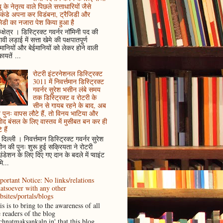
ू के नेतृत्व वाले पिछले सत्ताधारियों जैसे
कंडे अपना कर विडंबना, ट्रैजिडी और
ेडी का नजारा पेश किया हुआ है
ुक्षेत्र । डिस्ट्रिक्ट गवर्नर नॉमिनी पद की
ावी लड़ाई में सत्ता खेमे की पक्षपातपूर्ण
ानियों और बेईमानियों को लेकर होने वाली
ायतें ...
रोटरी इंटरनेशनल डिस्ट्रिक्ट
3011 में निवर्त्तमान डिस्ट्रिक्ट
गवर्नर सुरेश भसीन लंबे समय
तक डिस्ट्रिक्ट व रोटरी के
सीन से गायब रहने के बाद, अब
पुनः वापस लौटे हैं, तो विनय भाटिया और
ोद बंसल के लिए वास्तव में मुसीबत बन कर ही
 हैं
दिल्ली । निवर्त्तमान डिस्ट्रिक्ट गवर्नर सुरेश
न की पुनः शुरू हुई सक्रियता ने रोटरी
ंडेशन के लिए दिए गए दान के बदले में प्वाइंट
ि...
portant Notice: No links/relations
atsoever with any other
bsites/portals/blogs
s is to bring to the awareness of all
e readers of the blog
achnatmaksankalp.in' that this blog