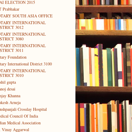
AI ELECTION 2015
T Prabhakar
TARY SOUTH ASIA OFFICE
OTARY INTERNATIONAL
STRICT 3012
OTARY INTERNATIONAL
STRICT 3080
OTARY INTERNATIONAL
STRICT 3011
tary Foundation
tary International District 3100
OTARY INTERNATIONAL
STRICT 3010
shil gupta
noj desai
njay Khanna
kesh Arneja
nshpanjali Crosslay Hospital
dical Council Of India
dian Medical Association
. Vinay Aggarwal