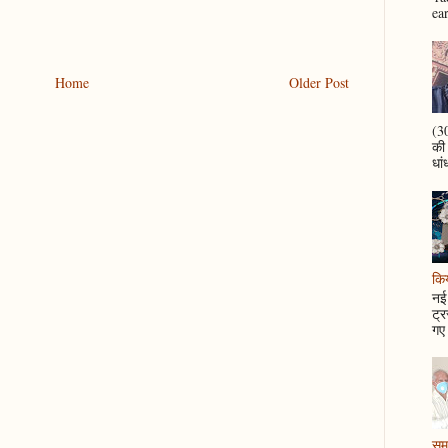
ea
Home
Older Post
(30
की
धां
कि
नई 
ट्र
गए 
समझ