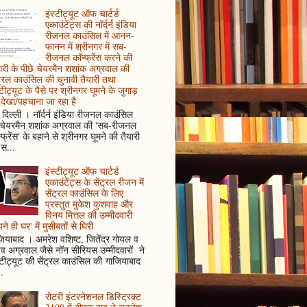
इंस्टीट्यूट ऑफ चार्टर्ड
एकाउंटेंट्स की नॉर्दर्न इंडिया
रीजनल काउंसिल में आनन-
फानन में श्रीनगर में सब-
रीजनल कॉन्फ्रेंस करने की
ारी के पीछे चेयरमैन शशांक अग्रवाल की
ट्रल काउंसिल की चुनावी तैयारी तथा
्टीट्यूट के पैसे पर श्रीनगर घूमने के जुगाड़
देखा/पहचाना जा रहा है
दिल्ली । नॉर्दर्न इंडिया रीजनल काउंसिल
 चेयरमैन शशांक अग्रवाल की 'सब-रीजनल
्फ्रेंस' के बहाने से श्रीनगर घूमने की तैयारी
स...
इंस्टीट्यूट ऑफ चार्टर्ड
एकाउंटेंट्स के सेंट्रल रीजन में
सेंट्रल काउंसिल के लिए
प्रस्तुत मुकेश कुशवाह और
विनय मित्तल की उम्मीदवारी
ने ही घर' में मुसीबतों से घिरी
ियाबाद । अमरेश वशिष्ट, जितेंद्र गोयल व
ुव अग्रवाल जैसे नॉन सीरियस उम्मीदवारों ने
्टीट्यूट की सेंट्रल काउंसिल की गाजियाबाद
..
रोटरी इंटरनेशनल डिस्ट्रिक्ट