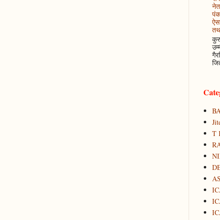
नेत
पं
ऐसा
तथ
कुर
उम्
गैर
जित
Cate
B
Ji
T 
RA
N
D
A
IC
IC
IC