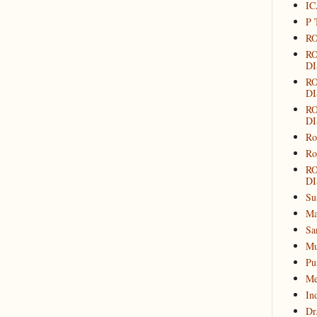
IC
P 
RO
R
DI
R
DI
R
DI
Ro
Ro
R
DI
Su
Ma
Sa
Mu
Pu
Me
In
Dr