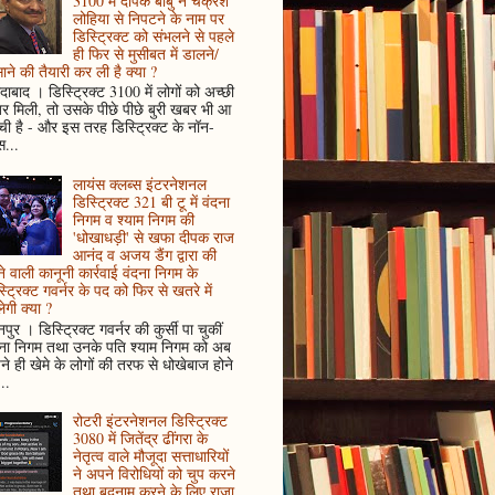
3100 में दीपक बाबु ने चक्रेश
लोहिया से निपटने के नाम पर
डिस्ट्रिक्ट को संभलने से पहले
ही फिर से मुसीबत में डालने/
ाने की तैयारी कर ली है क्या ?
ादाबाद । डिस्ट्रिक्ट 3100 में लोगों को अच्छी
 मिली, तो उसके पीछे पीछे बुरी खबर भी आ
ँची है - और इस तरह डिस्ट्रिक्ट के नॉन-
...
लायंस क्लब्स इंटरनेशनल
डिस्ट्रिक्ट 321 बी टू में वंदना
निगम व श्याम निगम की
'धोखाधड़ी' से खफा दीपक राज
आनंद व अजय डैंग द्वारा की
े वाली कानूनी कार्रवाई वंदना निगम के
्ट्रिक्ट गवर्नर के पद को फिर से खतरे में
ेगी क्या ?
पुर । डिस्ट्रिक्ट गवर्नर की कुर्सी पा चुकीं
दना निगम तथा उनके पति श्याम निगम को अब
े ही खेमे के लोगों की तरफ से धोखेबाज होने
..
रोटरी इंटरनेशनल डिस्ट्रिक्ट
3080 में जितेंद्र ढींगरा के
नेतृत्व वाले मौजूदा सत्ताधारियों
ने अपने विरोधियों को चुप करने
तथा बदनाम करने के लिए राजा