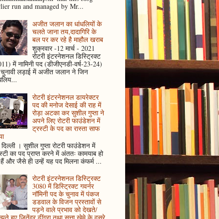
rlier run and managed by Mr...
अजीत जलान का धांधलियों के
चलते जाना तय,दादागिरि के
बल पर कर रहे है माहौल खराब
शुक्रवार -12 मार्च - 2021
रोटरी इंटरनेशनल डिस्ट्रिक्ट
11) में नामिनी पद (डीजीएनडी-वर्ष-23-24)
 चुनावी लड़ाई में अजीत जलान ने जिन
धलिय...
रोटरी इंटरनेशनल डायरेक्टर
पद की मनोज देसाई की राह में
रोड़ा अटका कर सुशील गुप्ता ने
अपने लिए रोटरी फाउंडेशन में
ट्रस्टी के पद का रास्ता साफ
या
दिल्ली । सुशील गुप्ता रोटरी फाउंडेशन में
स्टी का पद प्राप्त करने में अंततः कामयाब हो
हैं और जैसे ही उन्हें यह पद मिलना कंफर्म ...
रोटरी इंटरनेशनल डिस्ट्रिक्ट
3080 में डिस्ट्रिक्ट गवर्नर
नॉमिनी पद के चुनाव में पंकज
डडवाल के विजन प्रस्तावों से
पड़ने वाले प्रभाव को देखते/
ते हुए जितेंद्र ढींगरा तथा सत्ता खेमे के दूसरे