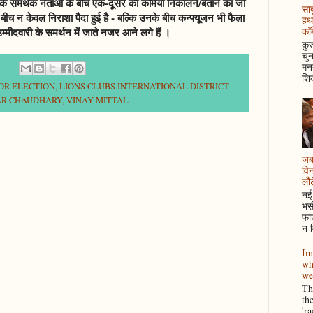
 के समर्थक नेताओं के बीच एक-दूसरे की कमियाँ निकालने/बताने का जो
साब
बीच न केवल निराशा पैदा हुई है - बल्कि उनके बीच कन्फ्यूजन भी फैला
हथ
्मीदवारी के समर्थन में जाते नजर आने लगे हैं ।
कॉम
कुर
चुन
मनम
शिक
NOR ELECTION
,
LIONS CLUBS INTERNATIONAL DISTRICT
AR CHAUDHARY
,
VINAY MITTAL
जब 
विन
लौटे
नई 
भसी
फाउ
न म
Im
wh
we
Thi
th
'r