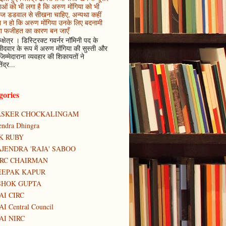
ाओं को भी लगा है कि अरुण मोंगिया को भी
कज डडवाल से सीखना चाहिए, अन्यथा कहीं
 न हो कि अरुण मोंगिया उनके लिए बदनामी
ा फजीहत का कारण बन जाएँ
ुक्षेत्र । डिस्ट्रिक्ट गवर्नर नॉमिनी पद के
मीदवार के रूप में अरुण मोंगिया की सुस्ती और
जिम्मेदाराना व्यवहार की शिकायतों ने
ेंद्र...
gories
ASKER CHOCKALINGAM
tendra Dhingra
K RUBY
JENDRA 'RAJA' SABOO
IRC CHAIRMAN
EEPAK KAPUR
SHOK GUPTA
AI CIRC
AI Central Council
AI NIRC