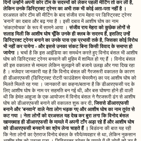
दिनों उन्होंने अपनी कोर टीम के सदस्यों को लेकर पहली मीटिंग तो कर ली है,
लेकिन उनके डिस्ट्रिक्ट ट्रेनर का अभी तक भी कोई अता-पता नहीं है ।
दरअसल कोर टीम की मीटिंग के बाद संजीव राय मेहरा पर डिस्ट्रिक्ट ट्रेनर
'बनाने' का दबाव और बढ़ गया है । इसी दबाव में आशीष घोष का नाम
'संकटमोचक' के रूप में सामने आया ।
संजीव राय मेहरा को कुछेक लोगों से
सलाह मिली कि आशीष घोष चूँकि उनके ही क्लब के सदस्य हैं, इसलिए उन्हें
डिस्ट्रिक्ट ट्रेनर बनाने का उनके पास एक प्रभावी तर्क है, जिसका कोई विरोध
भी नहीं कर पायेगा - और इससे उनका संकट बिना किसी विवाद के समाप्त हो
जायेगा ।
चर्चा है कि इस आईडिया का समर्थन करते हुए विनोद बंसल भी आशीष
घोष को डिस्ट्रिक्ट ट्रेनर बनवाने की मुहिम में शामिल हो गए हैं । विनोद बंसल
की इस वकालत से मामला लेकिन सुलझने की बजाये उलझ और गया दिख रहा
है । मजेदार जानकारी यह है कि विनोद बंसल की गैरजरूरी वकालत के कारण
ही डीआरएफसी (डिस्ट्रिक्ट रोटरी फाउंडेशन चेयरमैन) का पद आशीष घोष को
मिलते मिलते रह गया । जानकारों का कहना/बताना है कि डीआरएफसी पद के
लिए आशीष घोष के नाम पर सहमति बन गई थी, और बस घोषणा होने ही वाली
थी कि हेमंत आहूजा के एक आयोजन में विनोद बंसल ने गैरजरूरी ढंग से आशीष
घोष को डीआरएफसी बनाने की वकालत शुरू कर दी,
जिससे डीआरएफसी
बनाने और 'बनवाने' वाले नेता लोग भड़क गए और आशीष घोष का नाम तुरंत से
कट गया । नेता लोगों को दरअसल यह देख कर बुरा लगा कि विनोद बंसल
खामख्वाह ही डीआरएफसी के मामले में अपनी टाँग अड़ा रहे हैं और आशीष घोष
को डीआरएफसी बनवाने का श्रेय लेना चाहते हैं ।
बिडंवना की बात यह रही
कि नेता लोगों का ऐतराज विनोद बंसल के रवैये/व्यवहार से था, लेकिन नुकसान
आशीष घोष को उठाना पड़ा । डिस्ट्रिक्ट ट्रेनर के मामले में भी लोगों को डर है