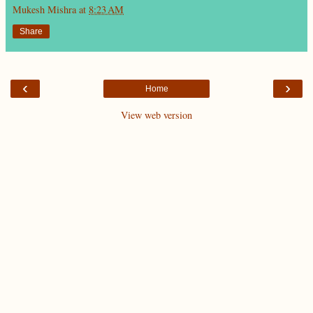
Mukesh Mishra
at
8:23 AM
Share
‹
›
Home
View web version