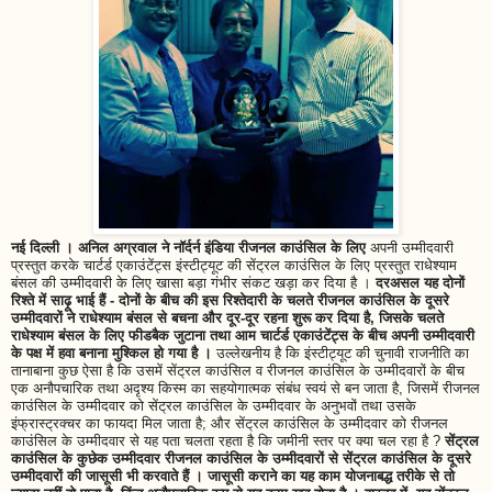
नई दिल्ली । अनिल अग्रवाल ने नॉर्दर्न इंडिया रीजनल काउंसिल के लिए
अपनी उम्मीदवारी
प्रस्तुत करके चार्टर्ड एकाउंटेंट्स इंस्टीट्यूट की सेंट्रल काउंसिल के लिए प्रस्तुत राधेश्याम
बंसल की उम्मीदवारी के लिए खासा बड़ा गंभीर संकट खड़ा कर दिया है ।
दरअसल यह दोनों
रिश्ते में साढ़ू भाई हैं - दोनों के बीच की इस रिश्तेदारी के चलते रीजनल काउंसिल के दूसरे
उम्मीदवारों ने राधेश्याम बंसल से बचना और दूर-दूर रहना शुरू कर दिया है, जिसके चलते
राधेश्याम बंसल के लिए फीडबैक जुटाना तथा आम चार्टर्ड एकाउंटेंट्स के बीच अपनी उम्मीदवारी
के पक्ष में हवा बनाना मुश्किल हो गया है ।
उल्लेखनीय है कि इंस्टीट्यूट की चुनावी राजनीति का
तानाबाना कुछ ऐसा है कि उसमें सेंट्रल काउंसिल व रीजनल काउंसिल के उम्मीदवारों के बीच
एक अनौपचारिक तथा अदृश्य किस्म का सहयोगात्मक संबंध स्वयं से बन जाता है, जिसमें रीजनल
काउंसिल के उम्मीदवार को सेंट्रल काउंसिल के उम्मीदवार के अनुभवों तथा उसके
इंफ्रास्ट्रक्चर का फायदा मिल जाता है; और सेंट्रल काउंसिल के उम्मीदवार को रीजनल
काउंसिल के उम्मीदवार से यह पता चलता रहता है कि जमीनी स्तर पर क्या चल रहा है ?
सेंट्रल
काउंसिल के कुछेक उम्मीदवार रीजनल काउंसिल के उम्मीदवारों से सेंट्रल काउंसिल के दूसरे
उम्मीदवारों की जासूसी भी करवाते हैं । जासूसी कराने का यह काम योजनाबद्ध तरीके से तो