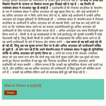
प्रस्तुत अनिल अग्रवाल की उम्मीदवारी से उनका कुछ लेना-देना नहीं है -
तो कोई भी उनके इस
विश्वास दिलाने के प्रयास पर विश्वास करता हुआ दिखाई नहीं दे रहा है । यह स्थिति भी
राधेश्याम बंसल ने दरअसल खुद ही बनाई है ।
उल्लेखनीय है कि रीजनल काउंसिल के चेयरमैन
के रूप में राधेश्याम बंसल ने अनिल अग्रवाल को खूब बढ़ावा दिया था; और कई आयोजनों में
वह अनिल अग्रवाल को न सिर्फ अपने साथ लेते गए थे, बल्कि कई आयोजनों में उन्होंने अनिल
अग्रवाल को प्रमुख भूमिकाएँ भी दीं/दिलवाईं थीं । राधेश्याम बंसल के चेयरमैन-काल में रीजनल
काउंसिल के आयोजनों में अनिल अग्रवाल को जो तवज्जो मिली, उसे देख कर कई लोगों को
लगा था कि राधेश्याम बंसल अपने पद का फायदा उठाते/दिलवाते हुए अनिल अग्रवाल की
उम्मीदवारी के लिए ग्राउंड वर्क तैयार करवा रहे हैं । अनिल अग्रवाल उस समय मिलीजुली बात
किया करते थे - किसी से तो वह कहते/बताते थे कि उन्हें इंस्टीट्यूट की चुनावी राजनीति में कोई
दिलचस्पी नहीं है, कितु किसी किसी से उन्होंने यह भी कहा/बताया कि उचित समय आने पर ही
वह अपनी उम्मीदवारी के बारे में फैसला और घोषणा करेंगे ।
उस समय तो यह बातें आई-गई सी
हो गईं थीं, किंतु अब जब चुनाव लगभग सिर पर है और अनिल अग्रवाल की उम्मीदवारी घोषित
हो चुकी है - तो लोग मान रहे हैं कि अपने चेयरमैन-काल में राधेश्याम बंसल ने बहुत ही सुनियोजित
तरीके से अनिल अग्रवाल को प्रमोट किया था ।
लोगों को लगता है कि संभवतः राधेश्याम
बंसल को उस समय लगा होगा कि दोनों साढ़ू भाई दोनों चुनाव लड़ेंगे और एक-दूसरे की मदद
करते हुए सेंट्रल काउंसिल में वह खुद और रीजनल काउंसिल में अनिल अग्रवाल अपनी
उपस्थिति को संभव बनायेंगे । लेकिन लगता है कि उनकी यह सुनियोजित योजना उन्हें उल्टी पड़
गई है, और इसीलिए अब वह अनिल अग्रवाल की उम्मीदवारी से पीछा छुड़ाने की कोशिश करने
लगे हैं । उनकी यह कोशिश लेकिन अभी तो कामयाब होती हुई नहीं दिख रही है ।
Mukesh Mishra
at
9:06 PM
Share