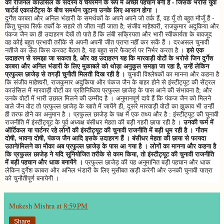
की रीजनल काउंसिल के सदस्य व चेयरमैन के रूप में अच्छी पहचान बनी है - जिसके भरोसे युवा
चार्टर्ड एकाउंटेंट्स के बीच समर्थन जुटाना उनके लिए आसान होगा ।
दुर्गेश काबरा और अनिल भंडारी के समर्थकों के अपने अपने जो तर्क हैं, वह यूँ तो बहुत मौजूँ हैं -
किंतु चुनाव सिर्फ तर्कों के सहारे तो जीता नहीं जाता है; संजीव माहेश्वरी, राजकुमार अदुकिया और
पंकज जैन का ही उदाहरण देखें तो पाते हैं कि लंबी सक्रियता और भारी स्वीकार्यता के बावजूद
वह कोई बहुत प्रभावी तरीके से अपनी अपनी जीत प्राप्त नहीं कर सकें हैं । दरअसल चुनावी
नतीजे का ऊँठ किस करवट बैठता है, यह बहुत सारे फैक्टर्स पर निर्भर करता है ।
इसे एक
उदाहरण से समझा जा सकता है, और वह उदाहरण यह कि मारवाड़ी वोटों के भरोसे जिन दुर्गेश
काबरा और अनिल भंडारी के लिए मुकाबले को थोड़ा अनुकूल समझा जा रहा है, उन्हें लेकिन
प्रफुल्ल छाजेड़ से तगड़ी चुनौती मिलती दिख रही है ।
चुनावी विश्लेषकों का मानना और कहना है
कि संजीव माहेश्वरी, राजकुमार अदुकिया और पंकज जैन के बाहर होने से इंस्टीट्यूट की सेंट्रल
काउंसिल में मारवाड़ी वोटों का प्रतिनिधित्व प्रफुल्ल छाजेड़ के पास आने की संभावना है; और
उनके वोटों में भारी उछाल मिलने की उम्मीद है । अनुमानपूर्ण दावे हैं कि पंकज जैन को मिलने
वाले जैन वोट तो प्रफुल्ल छाजेड़ के खाते में जायेंगे ही, दूसरे मारवाड़ी वोटों का झुकाव भी उन्हीं
ही तरफ होने का अनुमान है । प्रफुल्ल छाजेड़ के पक्ष में एक तथ्य और है : इंस्टीट्यूट की चुनावी
राजनीति में इंस्टीट्यूट के पूर्व अध्यक्ष बंसीधर मेहता की बड़ी गहरी छाया रही है ।
उनकी फर्म में
ऑर्टिकल या पार्टनर रहे लोगों की इंस्टीट्यूट की चुनावी राजनीति में बड़ी धूम रही है । गौतम
दोषी, भावना दोषी, पंकज जैन आदि इसके उदाहरण हैं । बंसीधर मेहता की छाया से फायदा
उठाने/मिलने का मौका अब प्रफुल्ल छाजेड़ के पास आ गया है । लोगों का मानना और कहना है
कि प्रफुल्ल छाजेड़ ने यदि सुनियोजित तरीके से काम किया, तो इंस्टीट्यूट की चुनावी राजनीति
में बड़ी पहचान और धाक बनायेंगे ।
प्रफुल्ल छाजेड़ की यह अनुमानित बड़ी पहचान और धाक
लेकिन दुर्गेश काबरा और अनिल भंडारी के लिए मुसीबत खड़ी करेगी और उनकी चुनावी यात्रा
को चुनौतीपूर्ण बनायेगी ।
Mukesh Mishra
at
8:59 PM
Share