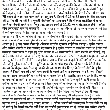
काउंसिल के 49 उम्मीदवारों में पहली वरीयता के 772 वोटों के साथ 16वें स्थान पर थे;
फाइनली अपने वोटों की संख्या को 1243 तक पहुँचाते हुए उन्होंने विजेता उम्मीदवारों में अपना
स्थान एक ऊँचा करते हुए 15वाँ कर लिया था । सेंट्रल काउंसिल के चुनाव के संदर्भ में इसे
कोई बहुत प्रभावी नतीजा नहीं कहा जा सकता है ।
उल्लेखनीय है कि वेस्टर्न रीजन में इस बार
75 हजार से ज्यादा वोट मान्य होने का अनुमान है, जिसमें से 35 से 38 हजार के बीच वोट पड़ने
की उम्मीद की जा रही है । चुनावी विश्लेषकों का आकलन है कि सेंट्रल काउंसिल में वापसी
करने की तैयारी करने वाले मौजूद आठ सदस्य इनमें से 20/22 हजार वोट झटक लेंगे । कोटा
तीन हजार वोटों तक जा सकता है ।
ऐसे में खाली हो रही तीन सीटों पर कब्जा करने की कोशिशों
में लगे उम्मीदवारों के लिए मामला खासा कठिन हो जाता है ।
मामला भले ही खासा कठिन हो जाता हो, लेकिन फिर भी मारवाड़ी वोटों का प्रतिनिधित्व करने
वाली तीन सीटों के खाली होने से मारवाड़ी वोटों के भरोसे रहने वाले उम्मीदवारों के लिए मौका तो
अच्छा ही है ।
यह अच्छा मौका ही - पिछला प्रदर्शन प्रभावी न होने के बावजूद - दुर्गेश काबरा
और अनिल भंडारी के लिए उम्मीद पैदा करता है ।
दुर्गेश काबरा के समर्थक कहते भी हैं कि कई
मारवाड़ी उम्मीदवारों के रहते हुए दुर्गेश काबरा ने 24 उम्मीदवारों में 18वीं स्थिति भी जो पाई, वह
कोई खराब नतीजा नहीं है; इसलिए अब की बार जब संजीव माहेश्वरी, राजकुमार अदुकिया, पंकज
जैन चुनावी मैदान में नहीं होंगे - तब दुर्गेश काबरा के लिए ज्यादा चुनौती नहीं होगी और उनके लिए
जीत कोई मुश्किल नहीं होगी ।
दुर्गेश काबरा के समर्थक एक और जोरदार तर्क देते हैं और
वह यह कि सेंट्रल काउंसिल चुनाव की जो एक अलग और विस्तृत केमिस्ट्री होती है, दुर्गेश
काबरा ने पिछली बार की अपनी उम्मीदवारी के चलते उसे समझ/पहचान लिया है; तथा पिछली
बार की अपनी कमजोरियों व गलतियों से भी सबक लिया है - इसलिए इस बार उनके लिए ज्यादा
समस्या नहीं ही होगी ।
यह तर्क एक तरह से अनिल भंडारी के लिए चुनौती खड़ी करता है -
क्योंकि अनिल भंडारी अभी सेंट्रल काउंसिल चुनाव की केमिस्ट्री से ज्यादा परिचित नहीं हैं और
रीजनल काउंसिल का पिछला चुनाव भी उन्होंने कोई बहुत आकर्षक तरीके से नहीं जीता था ।
अनिल भंडारी के समर्थकों का कहना लेकिन यह है कि पिछले वर्ष वेस्टर्न इंडिया रीजनल
काउंसिल के चेयरमैन के रूप में अनिल भंडारी ने जिस तरह की सक्रियता दिखाई थी और
उनकी जो उपलब्धियाँ रहीं थीं, उसके कारण चार्टर्ड एकाउंटेंट्स के बीच उनकी जो पोजीटिव
पहचान बनी है - उसका उन्हें फायदा मिलेगा ।
अनिल भंडारी की उम्मीदवारी के समर्थकों का यह
भी तर्क है कि पिछले दो-तीन वर्षों में जो नए चार्टर्ड एकाउंटेंट्स बने हैं, उनके बीच अनिल भंडारी