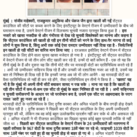
मुंबई । संजीव माहेश्वरी, राजकुमार अदुकिया और पंकज जैन द्वारा खाली की गईं
सेंट्रल
काउंसिल की सीटों पर कब्जा करने के लिए इंस्टीट्यूट के वेस्टर्न रीजन में उम्मीदवारों के बीच जो
घमासान मचा है, उसने वेस्टर्न रीजन में दिलचस्प चुनावी नजारा प्रस्तुत किया हुआ है ।
इस
नजारे को खासा नजदीक से और गंभीरता से देख रहे चुनावी विश्लेषकों का मानना और कहना है
कि सेंट्रल काउंसिल की खाली हो रही इन तीनों सीटों को भरने के लिए हाथ-पैर मारना तो कई
लोगों ने शुरू किया है, किंतु अभी तक कोई ऐसा दमदार उम्मीदवार नहीं दिख रहा है - जिसे/जिन्हें
इन खाली हो रही सीटों का वारिस मान लिया जाए ।
दरअसल इसीलिए वेस्टर्न रीजन में सेंट्रल
काउंसिल के लिए होने वाला चुनाव खासा मजेदार हो गया है । इंस्टीट्यूट की सेंट्रल काउंसिल
में वेस्टर्न रीजन से जो तीन लोग सीट खाली कर रहे हैं, उनमें दो बातें कॉमन हैं - एक तो यह कि
तीनों मुंबई के हैं और दूसरा यह कि तीनों मोटे तौर पर मारवाड़ी वोटों का प्रतिनिधित्व करते रहे हैं
। अभी जो उम्मीदवार सक्रिय दिख रहे हैं और उनकी जो दशा/दिशा नजर आ रही है, उसमें यह
बात तो निश्चित ही दिख रही है कि इनकी जगह अब जो भी लोग आयेंगे - वह मारवाड़ी वोटों का
वैसा प्रतिनिधित्व तो नहीं ही कर रहे होंगे, जैसा प्रतिनिधित्व इन तीनों ने किया है ।
'खतरा' यह
भी है कि मुंबई भी अपनी तीनों सीटें बचाकर शायद न रख सके । माना जा रहा है कि खाली हो
रही तीन सीटों में कम-से-कम एक सीट तो मुंबई के बाहर निश्चित ही जा रही है । अभी सक्रियता
व चुनावी समीकरणों के आधार पर जो परसेप्शन बना है, उसमें एक सीट पर अहमदाबाद के पराग
रावल 'आते' हुए नजर आ रहे हैं ।
मारवाड़ी वोटों के प्रतिनिधित्व के लिए दुर्गेश काबरा और अनिल भंडारी के बीच तगड़ी होड़ देखने
को मिल रही है । दुर्गेश काबरा ने पिछली बार भी सेंट्रल काउंसिल के लिए अपनी उम्मीदवारी
प्रस्तुत की थी, लेकिन तब वह कोई बहुत उल्लेखनीय प्रदर्शन नहीं कर सके थे और असफल रहे
थे । अनिल भंडारी ने भी रीजनल काउंसिल का पिछला चुनाव कोई बहुत प्रभावी तरीके से नहीं
जीता था ।
पिछली बार सेंट्रल काउंसिल के वेस्टर्न रीजन के 24 उम्मीदवारों की मतगणना में
पहली वरीयता के 967 वोटों के साथ दुर्गेश काबरा 18वें नंबर पर रहे थे; फाइनली 1039 वोटों के
साथ 18वें नंबर पर रहते हुए ही वह चुनावी होड़ से बाहर हो गए थे ।
अनिल भंडारी रीजनल