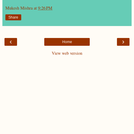
Mukesh Mishra
at
9:26 PM
Share
‹
›
Home
View web version