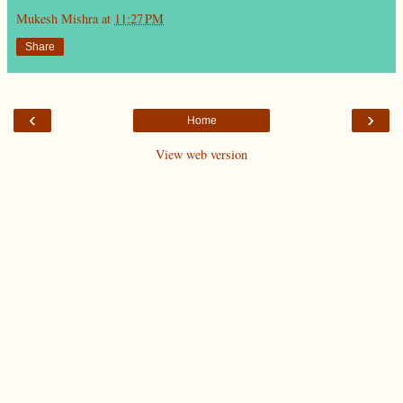
Mukesh Mishra
at
11:27 PM
Share
‹
›
Home
View web version