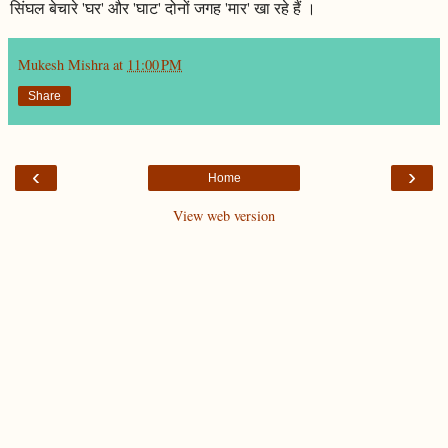
सिंघल बेचारे 'घर' और 'घाट' दोनों जगह 'मार' खा रहे हैं ।
Mukesh Mishra
at
11:00 PM
Share
‹
›
Home
View web version