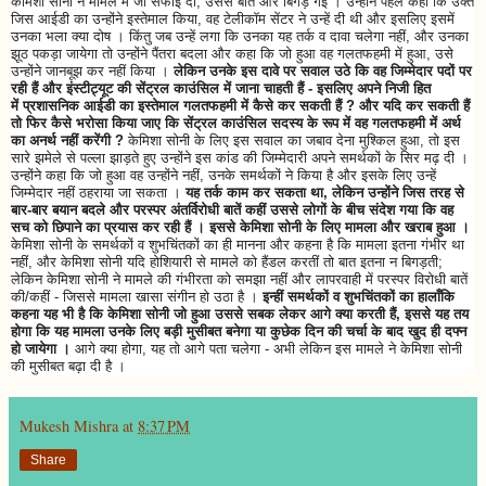
केमिशा सोनी ने मामले में जो सफाई दी, उससे बात और बिगड़ गई । उन्होंने पहले कहा कि उक्त
जिस आईडी का उन्होंने इस्तेमाल किया, वह टेलीकॉम सेंटर ने उन्हें दी थी और इसलिए इसमें
उनका भला क्या दोष । किंतु जब उन्हें लगा कि उनका यह तर्क व दावा चलेगा नहीं, और उनका
झूठ पकड़ा जायेगा तो उन्होंने पैंतरा बदला और कहा कि जो हुआ वह गलतफहमी में हुआ, उसे
उन्होंने जानबूझ कर नहीं किया ।
लेकिन उनके इस दावे पर सवाल उठे कि वह जिम्मेदार पदों पर
रही हैं और इंस्टीट्यूट की सेंट्रल काउंसिल में जाना चाहती हैं - इसलिए अपने निजी हित
में प्रशासनिक आईडी का इस्तेमाल गलतफहमी में कैसे कर सकती हैं ? और यदि कर सकती हैं
तो फिर कैसे भरोसा किया जाए कि सेंट्रल काउंसिल सदस्य के रूप में वह गलतफहमी में अर्थ
का अनर्थ नहीं करेंगी ?
केमिशा सोनी के लिए इस सवाल का जबाव देना मुश्किल हुआ, तो इस
सारे झमेले से पल्ला झाड़ते हुए उन्होंने इस कांड की जिम्मेदारी अपने समर्थकों के सिर मढ़ दी ।
उन्होंने कहा कि जो हुआ वह उन्होंने नहीं, उनके समर्थकों ने किया है और इसके लिए उन्हें
जिम्मेदार नहीं ठहराया जा सकता ।
यह तर्क काम कर सकता था, लेकिन उन्होंने जिस तरह से
बार-बार बयान बदले और परस्पर अंतर्विरोधी बातें कहीं उससे लोगों के बीच संदेश गया कि वह
सच को छिपाने का प्रयास कर रही हैं । इससे केमिशा सोनी के लिए मामला और खराब हुआ ।
केमिशा सोनी के समर्थकों व शुभचिंतकों का ही मानना और कहना है कि मामला इतना गंभीर था
नहीं, और केमिशा सोनी यदि होशियारी से मामले को हैंडल करतीं तो बात इतना न बिगड़ती;
लेकिन केमिशा सोनी ने मामले की गंभीरता को समझा नहीं और लापरवाही में परस्पर विरोधी बातें
की/कहीं - जिससे मामला खासा संगीन हो उठा है ।
इन्हीं समर्थकों व शुभचिंतकों का हालाँकि
कहना यह भी है कि केमिशा सोनी जो हुआ उससे सबक लेकर आगे क्या करती हैं, इससे यह तय
होगा कि यह मामला उनके लिए बड़ी मुसीबत बनेगा या कुछेक दिन की चर्चा के बाद खुद ही दफ्न
हो जायेगा ।
आगे क्या होगा, यह तो आगे पता चलेगा - अभी लेकिन इस मामले ने केमिशा सोनी
की मुसीबत बढ़ा दी है ।
Mukesh Mishra
at
8:37 PM
Share