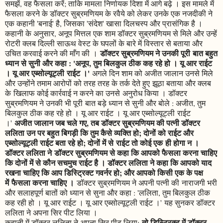
समझें, वह फैसला करें; ताकि मामला निर्णायक दिशा में आगे बढ़े । इस मामले में
फैसला करने के डॉक्टर सुब्रमणियम के रवैये को लेकर उनके एक नजदीकी ने
एक कहानी 'बनाई' है, जिसका 'संदेश' खासा दिलचस्प और प्रासंगिक है ।
कहानी के अनुसार, अनूप मित्तल एक शाम डॉक्टर सुब्रमणियम से मिले और उन्हें
रोटरी क्लब दिल्ली साऊथ वेस्ट के घपलों के बारे में विस्तार से बताया और
डॉक्टर सुब्रमणियम ने उनकी पूरी बात बहुत
उचित करवाई करने की माँग की ।
ध्यान से सुनी और कहा : 'अनूप, तुम बिलकुल ठीक कह रहे हो । यू आर राईट
। यू आर एब्सोल्यूट्ली राईट ।'
अगले दिन शाम को अजीत जालान उनसे मिले
और उन्होंने तमाम आरोपों को तरह तरह के तर्क देते हुए झूठा बताया और क्लब
के खिलाफ कोई कार्रवाई न करने का उनसे अनुरोध किया । डॉक्टर
सुब्रमणियम ने उनकी भी पूरी बात बड़े ध्यान से सुनी और बोले : अजीत, तुम
बिलकुल ठीक कह रहे हो । यू आर राईट । यू आर एब्सोल्यूट्ली राईट
अजीत जालान जब चले गए, तब डॉक्टर सुब्रमणियम की पत्नी डॉक्टर
।'
ललिता उन पर बहुत बिगड़ी कि तुम कैसे व्यक्ति हो; दोनों को राईट और
एब्सोल्यूट्ली राईट बता रहे हो; दोनों में से राईट तो कोई एक ही होगा न ।
डॉक्टर ललिता ने डॉक्टर सुब्रमणियम से कहा कि आपको फैसला करना चाहिए
कि दोनों में से कौन सचमुच राईट है । डॉक्टर ललिता ने कहा कि आपको याद
रखना चाहिए कि आप डिस्ट्रिक्ट गवर्नर हो; और आपको किसी एक के पक्ष
में फैसला करना चाहिए ।
डॉक्टर सुब्रमणियम ने अपनी पत्नी की नाराजगी भरी
और सलाहपूर्ण बातों को ध्यान से सुना और कहा : 'ललिता, तुम बिलकुल ठीक
कह रही हो । यू आर राईट । यू आर एब्सोल्यूट्ली राईट ।' यह सुनकर डॉक्टर
ललिता ने अपना सिर पीट लिया ।
तो डिस्ट्रिक्ट में डॉक्टर
कहानी में डॉक्टर ललिता ने अपना सिर पीट लिया;