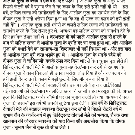
आलोक गुप्ता के क्लब में एक बड़ी फूट पड़ेगी ।
आलोक गुप्ता के अनुरोध पर
पिछले रोटरी वर्ष में सुभाष जैन ने नए क्लब के लिए हरी झंडी नहीं दी थी । इस
वर्ष, ललित खन्ना की उम्मीदवारी के लिए आलोक गुप्ता का समर्थन लेने के लिए
दीपक गुप्ता ने उन्हें भरोसा दिया हुआ था कि वह भी उक्त नए क्लब को हरी झंडी
नहीं देंगे । आलोक गुप्ता इसी भरोसे के चलते ललित खन्ना की उम्मीदवारी का
समर्थन करने के लिए तैयार हुए थे, अन्यथा वह ललित खन्ना को समर्थन देने के
दरअसल दो वर्ष पहले आलोक गुप्ता से हारने के
लिए हरगिज तैयार नहीं थे ।
बाद से ललित खन्ना ने आलोक गुप्ता के प्रति बैर सा रखा हुआ था, और आलोक
गुप्ता को बधाई देने का सामान्य-सा शिष्टाचार भी नहीं निभाया था - और इस बात
से आलोक गुप्ता बुरी तरह भड़के हुए थे । आलोक गुप्ता के भड़के रवैये को
दीपक गुप्ता ने 'सौदेबाजी' करके ठंडा कर दिया था;
लेकिन चुनाव पूरा होते ही
डिस्ट्रिक्ट दीवाली मेले में आलोक गुप्ता यह देख/जान कर ठगे से रह गए कि
दीपक गुप्ता ने काम निकलते ही उनका भरोसा तोड़ दिया है और नए क्लब को
हरी झंडी देकर उनके क्लब में बड़ी फूट के लिए मौका बना दिया है ।
डिस्ट्रिक्ट दीवाली मेले की बदहाली और उस पर लोगों द्वारा जताई/दिखाई
गई नाराजगी को देख/जान पर ललित खन्ना ने खासी राहत महसूस की कि अच्छा
हुआ कि डिस्ट्रिक्ट गवर्नर नॉमिनी पद का चुनाव जल्दी हो गया, अन्यथा दीपक
इस वर्ष के डिस्ट्रिक्ट
गुप्ता की हरकतें इस वर्ष भी उनकी लुटिया डुबा देतीं ।
दीवाली मेले की बदहाल व्यवस्था देख/सुन कर लोगों ने पिछले रोटरी वर्ष में
सुभाष जैन के गवर्नर-वर्ष में हुए डिस्ट्रिक्ट दीवाली मेले की भव्यता, रौनक तथा
खानपान की जोरदार व्यवस्था को याद किया और अफसोस किया कि दीपक
गुप्ता - सुभाष जैन से कुछ तो सीख लेते ।