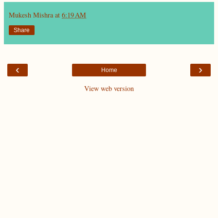
Mukesh Mishra
at
6:19 AM
Share
‹
›
Home
View web version