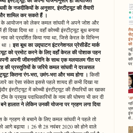
च्ची इंस्टीट्यूट को अपनी योजनानुसार ही आयोजित
वी के नजदीकियों के अनुसार, इंस्टीट्यूट की तैयारी
 और शामिल कर सकते हैं ।
्यूट के आयोजन को लेकर कमल सांघवी ने अपने जोश और
में ही दिखा दिया था । वहाँ कोच्ची इंस्टीट्यूट बूथ बनाया
तैय
सें
नाव को प्रदर्शित किया गया था, जिसे केरल के विभिन्न
इंस
को 
इस बूथ का उद्घाटन इंटरनेशनल प्रेसीडेंट मार्क
ा था ।
नई 
ीट्यूट को प्रमोट करने के लिए वहाँ केरल की पोशाक पहन
के
ने अपनी अपनी जीवनसंगिनि के साथ एक मलयालम गीत पर
कॉन
पर 
तरह की प्रस्तुतियों के जरिये कमल सांघवी ने दरअसल
ट्यूट कितना रंग-भरा, उमंग-भरा और भव्य होगा ।
किसी
के नजारे का ऐसा संकेत इससे पहले शायद ही कभी दिखा या
र इंस्टीट्यूट में कोच्ची इंस्टीट्यूट की तैयारियों का खाका
टीम के प्रमुख पदाधिकारियों के नाम की घोषणा भी कर दी
'अप
 बने हालात ने लेकिन उनकी योजना पर ग्रहण लगा दिया
गाज
ध्र
इंस
क्षे.
रस के ग्रहण से बचाने के लिए कमल सांघवी ने पहले तो
को आगे बढ़ाया । 26 से 28 नवंबर 2020 को होने वाले