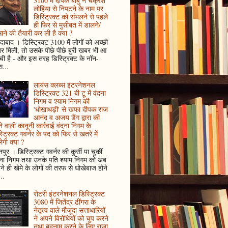
3100 में दीपक बाबु ने चक्रेश
लोहिया से निपटने के नाम पर
डिस्ट्रिक्ट को संभलने से पहले
ही फिर से मुसीबत में डालने/
ाने की तैयारी कर ली है क्या ?
ादाबाद । डिस्ट्रिक्ट 3100 में लोगों को अच्छी
 मिली, तो उसके पीछे पीछे बुरी खबर भी आ
ँची है - और इस तरह डिस्ट्रिक्ट के नॉन-
...
लायंस क्लब्स इंटरनेशनल
डिस्ट्रिक्ट 321 बी टू में वंदना
निगम व श्याम निगम की
'धोखाधड़ी' से खफा दीपक राज
आनंद व अजय डैंग द्वारा की
े वाली कानूनी कार्रवाई वंदना निगम के
्ट्रिक्ट गवर्नर के पद को फिर से खतरे में
ेगी क्या ?
पुर । डिस्ट्रिक्ट गवर्नर की कुर्सी पा चुकीं
दना निगम तथा उनके पति श्याम निगम को अब
े ही खेमे के लोगों की तरफ से धोखेबाज होने
..
रोटरी इंटरनेशनल डिस्ट्रिक्ट
3080 में जितेंद्र ढींगरा के
नेतृत्व वाले मौजूदा सत्ताधारियों
ने अपने विरोधियों को चुप करने
तथा बदनाम करने के लिए राजा