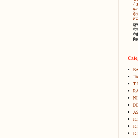
नेत
पं
ऐसा
तथ
कुर
उम्
गैर
जित
Cate
B
Ji
T 
RA
N
D
A
IC
IC
IC