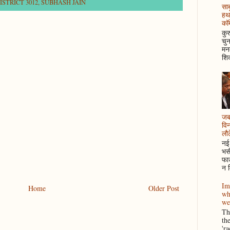
STRICT 3012
,
SUBHASH JAIN
साब
हथ
कॉम
कुर
चुन
मनम
शिक
जब 
विन
लौटे
नई 
भसी
फाउ
न म
Im
Home
Older Post
wh
we
Thi
th
'r