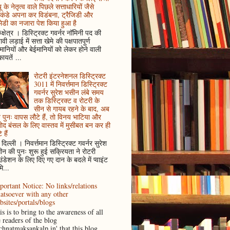
ू के नेतृत्व वाले पिछले सत्ताधारियों जैसे
कंडे अपना कर विडंबना, ट्रैजिडी और
ेडी का नजारा पेश किया हुआ है
ुक्षेत्र । डिस्ट्रिक्ट गवर्नर नॉमिनी पद की
ावी लड़ाई में सत्ता खेमे की पक्षपातपूर्ण
ानियों और बेईमानियों को लेकर होने वाली
ायतें ...
रोटरी इंटरनेशनल डिस्ट्रिक्ट
3011 में निवर्त्तमान डिस्ट्रिक्ट
गवर्नर सुरेश भसीन लंबे समय
तक डिस्ट्रिक्ट व रोटरी के
सीन से गायब रहने के बाद, अब
पुनः वापस लौटे हैं, तो विनय भाटिया और
ोद बंसल के लिए वास्तव में मुसीबत बन कर ही
 हैं
दिल्ली । निवर्त्तमान डिस्ट्रिक्ट गवर्नर सुरेश
न की पुनः शुरू हुई सक्रियता ने रोटरी
ंडेशन के लिए दिए गए दान के बदले में प्वाइंट
ि...
portant Notice: No links/relations
atsoever with any other
bsites/portals/blogs
s is to bring to the awareness of all
e readers of the blog
achnatmaksankalp.in' that this blog