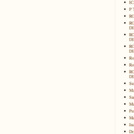
IC
P 
RO
R
DI
R
DI
R
DI
Ro
Ro
R
DI
Su
Ma
Sa
Mu
Pu
Me
In
Dr