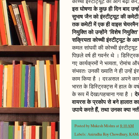
कोच्ची इंस्टीट्यूट को आगे बढ़ा 
इस घोषणा के कुछ ही दिन बाद उन्होंन
सुभाष जैन को इंस्टीट्यूट की कमेट
तक कमेटी में एक ही वाइस चेयरमैन
नियुक्ति को उन्होंने 'विशेष नियुक्
सक्रियता कोच्ची इंस्टीट्यूट के आय
कमल सांघवी की कोच्ची इंस्टीट्यूट क
पिछले वर्ष ही गवर्नर थे । डिस्ट्रि
गए कार्यक्रमों ने भव्यता, रोमांच 
संभवतः उनकी ख्याति ने ही उन्हें इं
काम किया है । दरअसल अपने कार्यक
भारत के डिस्ट्रिक्ट्स में हाल के व
दे
के रूप में देखा/पहचाना गया है ।
वायरस के प्रकोप से बने हालात का
उपाये करते हैं, तथा उनका क्या न
Posted by
Mukesh Mishra
at
8:10 AM
Labels:
Anirudha Roy Chowdhury
,
KAM