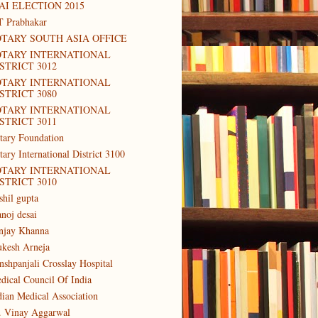
AI ELECTION 2015
T Prabhakar
TARY SOUTH ASIA OFFICE
OTARY INTERNATIONAL
STRICT 3012
OTARY INTERNATIONAL
STRICT 3080
OTARY INTERNATIONAL
STRICT 3011
tary Foundation
tary International District 3100
OTARY INTERNATIONAL
STRICT 3010
shil gupta
noj desai
njay Khanna
kesh Arneja
nshpanjali Crosslay Hospital
dical Council Of India
dian Medical Association
. Vinay Aggarwal