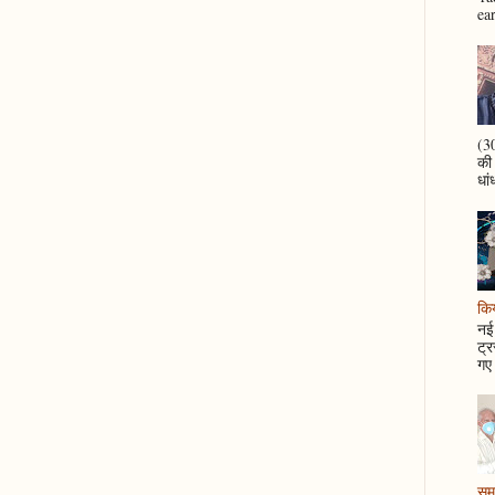
ea
(30
की
धां
कि
नई 
ट्र
गए 
समझ