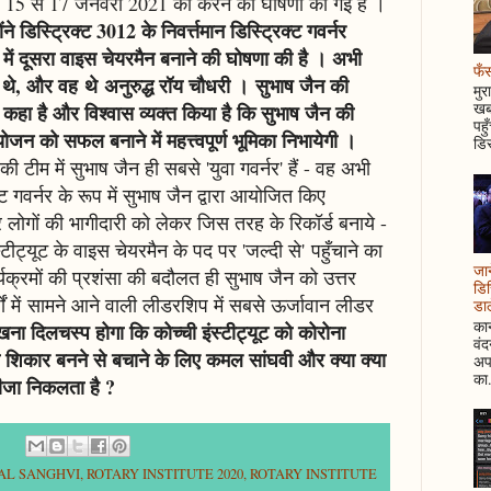
कर, 15 से 17 जनवरी 2021 को करने की घोषणा की गई है ।
े डिस्ट्रिक्ट 3012 के निवर्त्तमान डिस्ट्रिक्ट गवर्नर
ी में दूसरा वाइस चेयरमैन बनाने की घोषणा की है । अभी
फँस
 थे, और वह थे अनुरुद्ध रॉय चौधरी । सुभाष जैन की
मुर
खबर
ति' कहा है और विश्वास व्यक्त किया है कि सुभाष जैन की
पहु
ोजन को सफल बनाने में महत्त्वपूर्ण भूमिका निभायेगी ।
डिस
ी टीम में सुभाष जैन ही सबसे 'युवा गवर्नर' हैं - वह अभी
क्ट गवर्नर के रूप में सुभाष जैन द्वारा आयोजित किए
और लोगों की भागीदारी को लेकर जिस तरह के रिकॉर्ड बनाये -
स्टीट्यूट के वाइस चेयरमैन के पद पर 'जल्दी से' पहुँचाने का
जान
्रमों की प्रशंसा की बदौलत ही सुभाष जैन को उत्तर
डिस
र्षों में सामने आने वाली लीडरशिप में सबसे ऊर्जावान लीडर
डाल
कान
खना दिलचस्प होगा कि कोच्ची इंस्टीट्यूट को कोरोना
वं
 शिकार बनने से बचाने के लिए कमल सांघवी और क्या क्या
अपन
का.
तीजा निकलता है ?
AL SANGHVI
,
ROTARY INSTITUTE 2020
,
ROTARY INSTITUTE