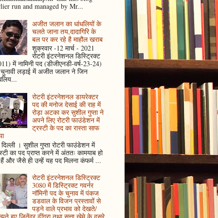
rlier run and managed by Mr...
अजीत जलान का धांधलियों के
चलते जाना तय,दादागिरि के
बल पर कर रहे है माहौल खराब
शुक्रवार -12 मार्च - 2021
रोटरी इंटरनेशनल डिस्ट्रिक्ट
11) में नामिनी पद (डीजीएनडी-वर्ष-23-24)
 चुनावी लड़ाई में अजीत जलान ने जिन
धलिय...
रोटरी इंटरनेशनल डायरेक्टर
पद की मनोज देसाई की राह में
रोड़ा अटका कर सुशील गुप्ता ने
अपने लिए रोटरी फाउंडेशन में
ट्रस्टी के पद का रास्ता साफ
या
दिल्ली । सुशील गुप्ता रोटरी फाउंडेशन में
स्टी का पद प्राप्त करने में अंततः कामयाब हो
हैं और जैसे ही उन्हें यह पद मिलना कंफर्म ...
रोटरी इंटरनेशनल डिस्ट्रिक्ट
3080 में डिस्ट्रिक्ट गवर्नर
नॉमिनी पद के चुनाव में पंकज
डडवाल के विजन प्रस्तावों से
पड़ने वाले प्रभाव को देखते/
ते हुए जितेंद्र ढींगरा तथा सत्ता खेमे के दूसरे