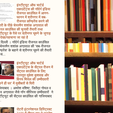
इंस्टीट्यूट ऑफ चार्टर्ड
एकाउंटेंट्स की नॉर्दर्न इंडिया
रीजनल काउंसिल में आनन-
फानन में श्रीनगर में सब-
रीजनल कॉन्फ्रेंस करने की
ारी के पीछे चेयरमैन शशांक अग्रवाल की
ट्रल काउंसिल की चुनावी तैयारी तथा
्टीट्यूट के पैसे पर श्रीनगर घूमने के जुगाड़
देखा/पहचाना जा रहा है
दिल्ली । नॉर्दर्न इंडिया रीजनल काउंसिल
 चेयरमैन शशांक अग्रवाल की 'सब-रीजनल
्फ्रेंस' के बहाने से श्रीनगर घूमने की तैयारी
स...
इंस्टीट्यूट ऑफ चार्टर्ड
एकाउंटेंट्स के सेंट्रल रीजन में
सेंट्रल काउंसिल के लिए
प्रस्तुत मुकेश कुशवाह और
विनय मित्तल की उम्मीदवारी
ने ही घर' में मुसीबतों से घिरी
ियाबाद । अमरेश वशिष्ट, जितेंद्र गोयल व
ुव अग्रवाल जैसे नॉन सीरियस उम्मीदवारों ने
्टीट्यूट की सेंट्रल काउंसिल की गाजियाबाद
..
रोटरी इंटरनेशनल डिस्ट्रिक्ट