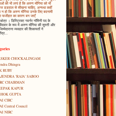
ाओं को भी लगा है कि अरुण मोंगिया को भी
कज डडवाल से सीखना चाहिए, अन्यथा कहीं
 न हो कि अरुण मोंगिया उनके लिए बदनामी
ा फजीहत का कारण बन जाएँ
ुक्षेत्र । डिस्ट्रिक्ट गवर्नर नॉमिनी पद के
मीदवार के रूप में अरुण मोंगिया की सुस्ती और
जिम्मेदाराना व्यवहार की शिकायतों ने
ेंद्र...
gories
ASKER CHOCKALINGAM
tendra Dhingra
K RUBY
JENDRA 'RAJA' SABOO
IRC CHAIRMAN
EEPAK KAPUR
SHOK GUPTA
AI CIRC
AI Central Council
AI NIRC