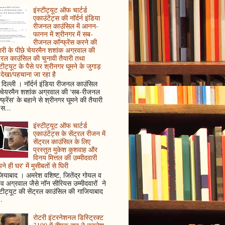
इंस्टीट्यूट ऑफ चार्टर्ड
एकाउंटेंट्स की नॉर्दर्न इंडिया
रीजनल काउंसिल में आनन-
फानन में श्रीनगर में सब-
रीजनल कॉन्फ्रेंस करने की
ारी के पीछे चेयरमैन शशांक अग्रवाल की
ट्रल काउंसिल की चुनावी तैयारी तथा
्टीट्यूट के पैसे पर श्रीनगर घूमने के जुगाड़
देखा/पहचाना जा रहा है
दिल्ली । नॉर्दर्न इंडिया रीजनल काउंसिल
 चेयरमैन शशांक अग्रवाल की 'सब-रीजनल
्फ्रेंस' के बहाने से श्रीनगर घूमने की तैयारी
स...
इंस्टीट्यूट ऑफ चार्टर्ड
एकाउंटेंट्स के सेंट्रल रीजन में
सेंट्रल काउंसिल के लिए
प्रस्तुत मुकेश कुशवाह और
विनय मित्तल की उम्मीदवारी
ने ही घर' में मुसीबतों से घिरी
ियाबाद । अमरेश वशिष्ट, जितेंद्र गोयल व
ुव अग्रवाल जैसे नॉन सीरियस उम्मीदवारों ने
्टीट्यूट की सेंट्रल काउंसिल की गाजियाबाद
..
रोटरी इंटरनेशनल डिस्ट्रिक्ट