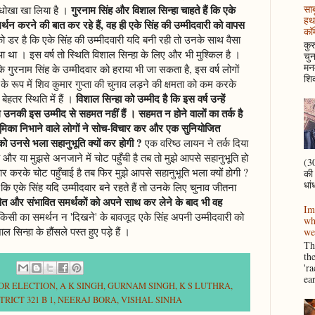
गुरनाम सिंह और विशाल सिन्हा चाहते हैं कि एके
साब
्ष धोखा खा लिया है ।
हथ
थन करने की बात कर रहे हैं, वह ही एके सिंह की उम्मीदवारी को वापस
कॉम
ो डर है कि एके सिंह की उम्मीदवारी यदि बनी रही तो उनके साथ वैसा
कुर
ुआ था । इस वर्ष तो स्थिति विशाल सिन्हा के लिए और भी मुश्किल है ।
चुन
मनम
ि गुरनाम सिंह के उम्मीदवार को हराया भी जा सकता है, इस वर्ष लोगों
शिक
र के रूप में शिव कुमार गुप्ता की चुनाव लड़ने की क्षमता को कम करके
विशाल सिन्हा को उम्मीद है कि इस वर्ष उन्हें
ेहतर स्थिति में हैं ।
उनकी इस उम्मीद से सहमत नहीं हैं । सहमत न होने वालों का तर्क है
ं भूमिका निभाने वाले लोगों ने सोच-विचार कर और एक सुनियोजित
 को उनसे भला सहानुभूति क्यों कर होगी ?
एक वरिष्ठ लायन ने तर्क दिया
र या मुझसे अनजाने में चोट पहुँची है तब तो मुझे आपसे सहानुभूति हो
(30
 करके चोट पहुँचाई है तब फिर मुझे आपसे सहानुभूति भला क्यों होगी ?
की
धां
 कि एके सिंह यदि उम्मीदवार बने रहते हैं तो उनके लिए चुनाव जीतना
षित और संभावित समर्थकों को अपने साथ कर लेने के बाद भी वह
Im
किसी का समर्थन न 'दिखने' के बावजूद एके सिंह अपनी उम्मीदवारी को
wh
ल सिन्हा के हौंसले पस्त हुए पड़े हैं ।
we
Thi
th
'r
ea
NOR ELECTION
,
A K SINGH
,
GURNAM SINGH
,
K S LUTHRA
,
RICT 321 B 1
,
NEERAJ BORA
,
VISHAL SINHA