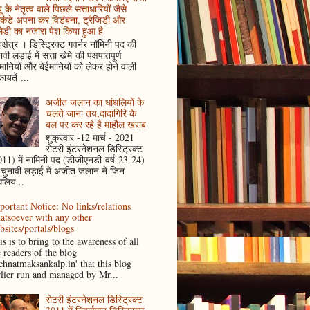
ू के नेतृत्व वाले पिछले सत्ताधारियों जैसे
कंडे अपना कर विडंबना, ट्रैजिडी और
ेडी का नजारा पेश किया हुआ है
ुक्षेत्र । डिस्ट्रिक्ट गवर्नर नॉमिनी पद की
ावी लड़ाई में सत्ता खेमे की पक्षपातपूर्ण
ानियों और बेईमानियों को लेकर होने वाली
ायतें ...
अजीत जलान का धांधलियों के
चलते जाना तय,दादागिरि के
बल पर कर रहे है माहौल खराब
शुक्रवार -12 मार्च - 2021
रोटरी इंटरनेशनल डिस्ट्रिक्ट
11) में नामिनी पद (डीजीएनडी-वर्ष-23-24)
 चुनावी लड़ाई में अजीत जलान ने जिन
धलिय...
portant Notice: No links/relations
atsoever with any other
bsites/portals/blogs
s is to bring to the awareness of all
e readers of the blog
achnatmaksankalp.in' that this blog
rlier run and managed by Mr...
रोटरी इंटरनेशनल डिस्ट्रिक्ट