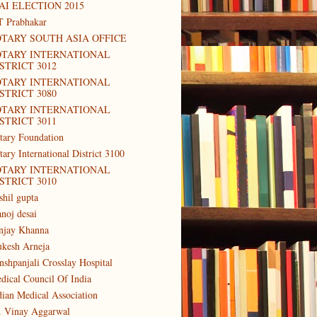
AI ELECTION 2015
T Prabhakar
TARY SOUTH ASIA OFFICE
OTARY INTERNATIONAL
STRICT 3012
OTARY INTERNATIONAL
STRICT 3080
OTARY INTERNATIONAL
STRICT 3011
tary Foundation
tary International District 3100
OTARY INTERNATIONAL
STRICT 3010
shil gupta
noj desai
njay Khanna
kesh Arneja
nshpanjali Crosslay Hospital
dical Council Of India
dian Medical Association
. Vinay Aggarwal