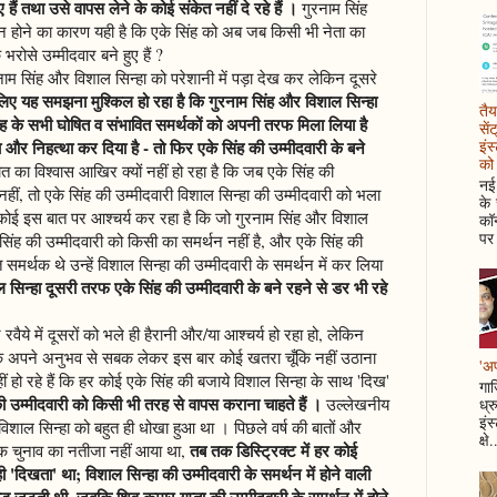
हैं तथा उसे वापस लेने के कोई संकेत नहीं दे रहे हैं ।
गुरनाम सिंह
न होने का कारण यही है कि एके सिंह को अब जब किसी भी नेता का
रोसे उम्मीदवार बने हुए हैं ?
रनाम सिंह और विशाल सिन्हा को परेशानी में पड़ा देख कर लेकिन दूसरे
 लिए यह समझना मुश्किल हो रहा है कि गुरनाम सिंह और विशाल सिन्हा
तैय
 सिंह के सभी घोषित व संभावित समर्थकों को अपनी तरफ मिला लिया है
सें
इंस
और निहत्था कर दिया है - तो फिर एके सिंह की उम्मीदवारी के बने
को 
ात का विश्वास आखिर क्यों नहीं हो रहा है कि जब एके सिंह की
नई 
हीं, तो एके सिंह की उम्मीदवारी विशाल सिन्हा की उम्मीदवारी को भला
के
 कोई इस बात पर आश्चर्य कर रहा है कि जो गुरनाम सिंह और विशाल
कॉन
पर 
 सिंह की उम्मीदवारी को किसी का समर्थन नहीं है, और एके सिंह की
समर्थक थे उन्हें विशाल सिन्हा की उम्मीदवारी के समर्थन में कर लिया
सिन्हा दूसरी तरफ एके सिंह की उम्मीदवारी के बने रहने से डर भी रहे
वैये में दूसरों को भले ही हैरानी और/या आश्चर्य हो रहा हो, लेकिन
ष के अपने अनुभव से सबक लेकर इस बार कोई खतरा चूँकि नहीं उठाना
'अप
ं हो रहे हैं कि हर कोई एके सिंह की बजाये विशाल सिन्हा के साथ 'दिख'
गाज
की उम्मीदवारी को किसी भी तरह से वापस कराना चाहते हैं ।
उल्लेखनीय
ध्र
इंस
 विशाल सिन्हा को बहुत ही धोखा हुआ था । पिछले वर्ष की बातों और
क्षे.
तब तक डिस्ट्रिक्ट में हर कोई
 तक चुनाव का नतीजा नहीं आया था,
ही 'दिखता' था; विशाल सिन्हा की उम्मीदवारी के समर्थन में होने वाली
ीड़ जुटती थी, जबकि शिव कुमार गुप्ता की उम्मीदवारी के समर्थन में होने