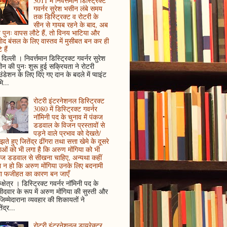
3011 में निवर्त्तमान डिस्ट्रिक्ट
गवर्नर सुरेश भसीन लंबे समय
तक डिस्ट्रिक्ट व रोटरी के
सीन से गायब रहने के बाद, अब
पुनः वापस लौटे हैं, तो विनय भाटिया और
ोद बंसल के लिए वास्तव में मुसीबत बन कर ही
 हैं
दिल्ली । निवर्त्तमान डिस्ट्रिक्ट गवर्नर सुरेश
न की पुनः शुरू हुई सक्रियता ने रोटरी
ंडेशन के लिए दिए गए दान के बदले में प्वाइंट
ि...
रोटरी इंटरनेशनल डिस्ट्रिक्ट
3080 में डिस्ट्रिक्ट गवर्नर
नॉमिनी पद के चुनाव में पंकज
डडवाल के विजन प्रस्तावों से
पड़ने वाले प्रभाव को देखते/
ते हुए जितेंद्र ढींगरा तथा सत्ता खेमे के दूसरे
ाओं को भी लगा है कि अरुण मोंगिया को भी
कज डडवाल से सीखना चाहिए, अन्यथा कहीं
 न हो कि अरुण मोंगिया उनके लिए बदनामी
ा फजीहत का कारण बन जाएँ
ुक्षेत्र । डिस्ट्रिक्ट गवर्नर नॉमिनी पद के
मीदवार के रूप में अरुण मोंगिया की सुस्ती और
जिम्मेदाराना व्यवहार की शिकायतों ने
ेंद्र...
रोटरी इंटरनेशनल डायरेक्टर