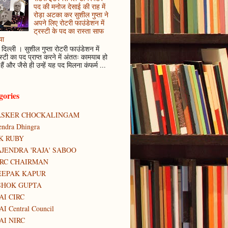
पद की मनोज देसाई की राह में
रोड़ा अटका कर सुशील गुप्ता ने
अपने लिए रोटरी फाउंडेशन में
ट्रस्टी के पद का रास्ता साफ
या
दिल्ली । सुशील गुप्ता रोटरी फाउंडेशन में
स्टी का पद प्राप्त करने में अंततः कामयाब हो
हैं और जैसे ही उन्हें यह पद मिलना कंफर्म ...
gories
ASKER CHOCKALINGAM
tendra Dhingra
K RUBY
JENDRA 'RAJA' SABOO
IRC CHAIRMAN
EEPAK KAPUR
SHOK GUPTA
AI CIRC
AI Central Council
AI NIRC