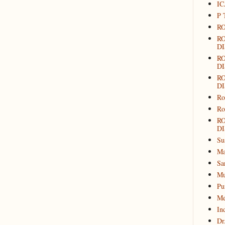
IC
P 
RO
R
DI
R
DI
R
DI
Ro
Ro
R
DI
Su
Ma
Sa
Mu
Pu
Me
In
Dr