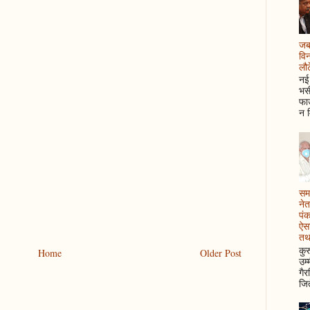
जब 
विन
लौटे
नई 
भसी
फाउ
न म
समझ
नेत
पं
ऐसा
तथ
कुर
Home
Older Post
उम्
गैर
जित