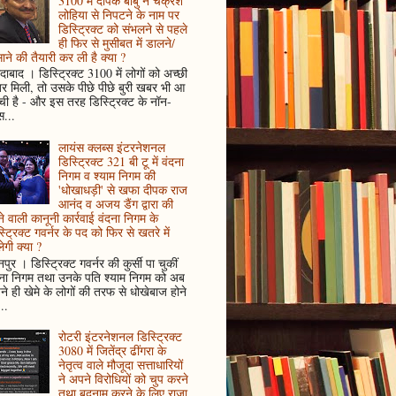
3100 में दीपक बाबु ने चक्रेश
लोहिया से निपटने के नाम पर
डिस्ट्रिक्ट को संभलने से पहले
ही फिर से मुसीबत में डालने/
ाने की तैयारी कर ली है क्या ?
ादाबाद । डिस्ट्रिक्ट 3100 में लोगों को अच्छी
 मिली, तो उसके पीछे पीछे बुरी खबर भी आ
ँची है - और इस तरह डिस्ट्रिक्ट के नॉन-
...
लायंस क्लब्स इंटरनेशनल
डिस्ट्रिक्ट 321 बी टू में वंदना
निगम व श्याम निगम की
'धोखाधड़ी' से खफा दीपक राज
आनंद व अजय डैंग द्वारा की
े वाली कानूनी कार्रवाई वंदना निगम के
्ट्रिक्ट गवर्नर के पद को फिर से खतरे में
ेगी क्या ?
पुर । डिस्ट्रिक्ट गवर्नर की कुर्सी पा चुकीं
दना निगम तथा उनके पति श्याम निगम को अब
े ही खेमे के लोगों की तरफ से धोखेबाज होने
..
रोटरी इंटरनेशनल डिस्ट्रिक्ट
3080 में जितेंद्र ढींगरा के
नेतृत्व वाले मौजूदा सत्ताधारियों
ने अपने विरोधियों को चुप करने
तथा बदनाम करने के लिए राजा