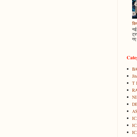
कि
नई 
ट्र
गए 
Cate
B
Ji
T 
RA
N
D
A
IC
IC
IC