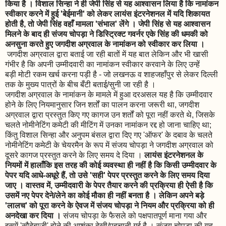
किया है । विशाल सिन्हा ने ही जेपी सिंह से यह आश्वासन लिया है कि नामांकन
स्वीकार करने में हुई 'बेईमानी' को लेकर लायंस इंटरनेशनल में यदि शिकायत
होती है, तो जेपी सिंह वहाँ मामला 'संभाल' लेंगे । जेपी सिंह से यह आश्वासन
मिलने के बाद ही संजय चोपड़ा ने डिस्ट्रिक्ट गवर्नर एके सिंह की धमकी को
अनसुना करते हुए जगदीश अग्रवाल के नामांकन को स्वीकार कर लिया ।
जगदीश अग्रवाल द्वारा बताई जा रही बातों में यह बात लेकिन और भी खासी
गंभीर है कि अपनी उम्मीदवारी का नामांकन स्वीकार करवाने के लिए उन्हें
बड़ी मोटी रकम खर्च करना पड़ी है - जो लखनऊ व शाहजहाँपुर से लेकर दिल्ली
तक के मुख्य पात्रों के बीच बँटी बताई/सुनी जा रही है ।
जगदीश अग्रवाल के नामांकन के मामले में हुआ दरअसल यह है कि उम्मीदवार
होने के लिए नियमानुसार जिन शर्तों का पालन करना जरूरी था, जगदीश
अग्रवाल द्वारा प्रस्तुत किए गए कागज उन शर्तों को पूरा नहीं करते थे, जिसके
चलते नोमीनेटिंग कमेटी की मीटिंग में उनका नामांकन रद्द हो जाना चाहिए था;
किंतु विशाल सिन्हा और अनुपम बंसल द्वारा दिए गए 'ऑफर' के दबाव के चलते
नोमीनेटिंग कमेटी के चेयरमैन के रूप में संजय चोपड़ा ने जगदीश अग्रवाल को
दूसरे कागज प्रस्तुत करने के लिए समय दे दिया ।
लायंस इंटरनेशनल के
नियमों में हालाँकि इस तरह की कोई व्यवस्था ही नहीं है कि किसी उम्मीदवार के
पेपर यदि आधे-अधूरे हैं, तो उसे 'सही' पेपर प्रस्तुत करने के लिए समय दिया
जाए । वास्तव में, उम्मीदवारी के पेपर तैयार करने की प्रक्रिया ही ऐसी है कि
उसमें नए पेपर देने/लेने का कोई मौका ही नहीं बनता है । लेकिन अपने बड़े
'लालच' को पूरा करने के ऐवज में संजय चोपड़ा ने नियम और प्रक्रिया को ही
अनदेखा कर दिया ।
संजय चोपड़ा के फैसले को पक्षपातपूर्ण माना गया और
इसमें 'सौदेबाजी' होने की आशंका देखी/पहचानी गई है । संजय चोपड़ा की यह