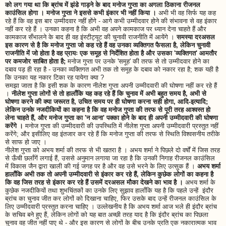
को लग गया था कि ब्रांच में झंडे गाड़ने के बाद मनोज गुप्ता का अगला ठिकाना रीजनल
काउंसिल होगा । मनोज गुप्ता ने इससे कभी इंकार भी नहीं किया ।
अभी भी वह सिर्फ यह कह
रहे हैं कि वह इस बार उम्मीदवार नहीं होंगे - आगे कभी उम्मीदवार होने की संभावना से वह इंकार
नहीं कर रहे हैं । उनका कहना है कि अभी वह अपने कामकाज पर ध्यान देना चाहते हैं और
कामकाज सँभालने के बाद ही वह इंस्टीट्यूट की चुनावी राजनीति में आयेंगे ।
समस्या दरअसल
इस कारण से है कि मनोज गुप्ता जो कह रहे हैं वह उनका व्यक्तिगत फैसला है, लेकिन चुनावी
राजनीति में जो होता है वह प्रायः एक समूह से निर्देशित होता है और उसका 'व्यक्तिगत' आमतौर
पर कमजोर साबित होता है;
मनोज गुप्ता पर उनके 'समूह' की तरफ से तो उम्मीदवार होने का
दबाव पड़ ही रहा है - उनका व्यक्तिगत अभी तक तो समूह के दबाव को नकार रहा है; शक यही है
कि उनका यह नकार टिका रह पायेगा क्या ?
समझा जाता है कि इसी शक के कारण नीलेश गुप्ता अपनी उम्मीदवारी की घोषणा नहीं कर रहे हैं
।
नीलेश गुप्ता लोगों से तो हालाँकि यह कह रहे हैं कि चुनाव में अभी बहुत समय है, अभी से
घोषणा करने की क्या जरूरत है, उचित समय पर ही घोषणा करना सही होगा, आदि-इत्यादि;
लेकिन उनके नजदीकियों का कहना है कि वह मनोज गुप्ता की तरफ से पूरी तरह आश्वस्त हो
लेना चाहते हैं, और मनोज गुप्ता का 'न आना' पक्का होने के बाद ही अपनी उम्मीदवारी की घोषणा
करेंगे ।
मनोज गुप्ता की उम्मीदवारी की उपस्थिति में नीलेश गुप्ता अपनी उम्मीदवारी प्रस्तुत नहीं
करेंगे; और इसीलिए वह इंतजार कर रहे हैं कि मनोज गुप्ता की तरफ से स्थिति विश्वसनीय तरीके
से साफ हो जाए ।
नीलेश गुप्ता को अभय शर्मा की तरफ से भी खतरा है । अभय शर्मा ने पिछले दो वर्षों में जिस तरह
से ऊँची छलाँगें लगाई हैं, उससे अनुमान लगाया जा रहा है कि उनकी निगाह रीजनल काउंसिल
में विकास जैन द्वारा खाली की गई जगह पर है और वह उसे भरने के लिए उत्सुक हैं ।
अभय शर्मा
हालाँकि अभी तक तो अपनी उम्मीदवारी से इंकार कर रहे हैं, लेकिन कुछेक लोगों का कहना है
कि वह जिस तरह से इंकार कर रहे हैं उसमें दरअसल मौका देखने का भाव है ।
अभय शर्मा के
कुछेक नजदीकियों तथा शुभचिंतकों का उनके लिए सुझाव हालाँकि यह है कि पहले उन्हें इंदौर
ब्रांच का चुनाव जीत कर लोगों को दिखाना चाहिए, फिर उसके बाद उन्हें रीजनल काउंसिल के
लिए उम्मीदवारी प्रस्तुत करना चाहिए । उल्लेखनीय है कि अभय शर्मा आज भले ही इंदौर ब्रांच
के सचिव बने हुए हैं, लेकिन लोगों को यह बात अच्छी तरह याद है कि इंदौर ब्रांच का पिछला
चुनाव वह जीत नहीं पाए थे - और इस कारण से लोगों के बीच उनके प्रति एक नकारात्मक भाव