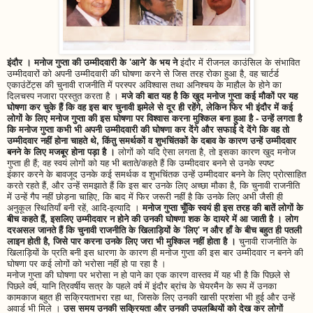
इंदौर । मनोज गुप्ता की उम्मीदवारी के 'आने' के भय ने
इंदौर में रीजनल काउंसिल के संभावित
उम्मीदवारों को अपनी उम्मीदवारी की घोषणा करने से जिस तरह रोका हुआ है, वह चार्टर्ड
एकाउंटेंट्स की चुनावी राजनीति में परस्पर अविश्वास तथा अनिश्चय के माहौल के होने का
दिलचस्प नजारा प्रस्तुत करता है ।
मजे की बात यह है कि खुद मनोज गुप्ता कई मौकों पर यह
घोषणा कर चुके हैं कि वह इस बार चुनावी झमेले से दूर ही रहेंगे, लेकिन फिर भी इंदौर में कई
लोगों के लिए मनोज गुप्ता की इस घोषणा पर विश्वास करना मुश्किल बना हुआ है - उन्हें लगता है
कि मनोज गुप्ता कभी भी अपनी उम्मीदवारी की घोषणा कर देंगे और सफाई दे देंगे कि वह तो
उम्मीदवार नहीं होना चाहते थे, किंतु समर्थकों व शुभचिंतकों के दबाव के कारण उन्हें उम्मीदवार
बनने के लिए मजबूर होना पड़ा है ।
लोगों को यदि ऐसा लगता है, तो इसका कारण खुद मनोज
गुप्ता ही हैं; वह स्वयं लोगों को यह भी बताते/कहते हैं कि उम्मीदवार बनने से उनके स्पष्ट
इंकार करने के बावजूद उनके कई समर्थक व शुभचिंतक उन्हें उम्मीदवार बनने के लिए प्रोत्साहित
करते रहते हैं, और उन्हें समझाते हैं कि इस बार उनके लिए अच्छा मौका है, कि चुनावी राजनीति
में उन्हें गैप नहीं छोड़ना चाहिए, कि बाद में फिर जरूरी नहीं है कि उनके लिए अभी जैसी ही
अनुकूल स्थितियाँ बनी रहें, आदि-इत्यादि ।
मनोज गुप्ता चूँकि स्वयं ही इस तरह की बातें लोगों के
बीच कहते हैं, इसलिए उम्मीदवार न होने की उनकी घोषणा शक के दायरे में आ जाती है । लोग
दरअसल जानते हैं कि चुनावी राजनीति के खिलाड़ियों के 'लिए' न और हाँ के बीच बहुत ही पतली
लाइन होती है, जिसे पार करना उनके लिए जरा भी मुश्किल नहीं होता है ।
चुनावी राजनीति के
खिलाड़ियों के प्रति बनी इस धारणा के कारण ही मनोज गुप्ता की इस बार उम्मीदवार न बनने की
घोषणा पर कई लोगों को भरोसा नहीं हो पा रहा है ।
मनोज गुप्ता की घोषणा पर भरोसा न हो पाने का एक कारण वास्तव में यह भी है कि पिछले से
पिछले वर्ष, यानि त्रिवर्षीय सत्र के पहले वर्ष में इंदौर ब्रांच के चेयरमैन के रूप में उनका
कामकाज बहुत ही सक्रियताभरा रहा था, जिसके लिए उनकी खासी प्रशंसा भी हुई और उन्हें
अवार्ड भी मिले ।
उस समय उनकी सक्रियता और उनकी उपलब्धियों को देख कर लोगों