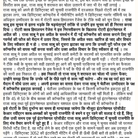
हुए थे, जब तक उनकी इच्छा के अनुरूप काम हो रहे थे; इस बार लेकिन जैसे ही उनकी इच्छा के
विपरीत काम हुआ, राजा साबू ने शराफत का चोला उतारने में जरा भी देर नहीं लगाई ।
राजा साबू को अपने ही डिस्ट्रिक्ट की चुनावी राजनीति में दरअसल पिछले रोटरी वर्ष में तब
झटका लगा, जब डिस्ट्रिक्ट कॉन्फ्रेंस में नोमीनेटिंग कमेटी ने डिस्ट्रिक्ट गवर्नर नॉमिनी पद के
अधिकृत उम्मीदवार के रूप में रोटरी क्लब हिमालयन रेंजेस के टीके रूबी को चुन लिया ।
राजा
साबू इस चुनाव से इतना भड़के कि षड्यंत्रपूर्ण तरीके से उन्होंने इस चुनाव को ही निरस्त करवा
दिया । रोटरी क्लब हिमालयन रेंजेस ने इस निरस्तीकरण के खिलाफ रोटरी इंटरनेशनल में
अपील की । राजा साबू ने इस अपील के समर्थन में दी गईं कॉन्करेंस को वापस कराने लिए पूर्व
गवर्नर्स की फौज को मैदान में उतार दिया, जिससे कि अपील स्वतः खारिज हो जाए और विचार
के लिए स्वीकार ही न हो । राजा साबू को दूसरा झटका यह लगा कि उनकी पूरी फौज एक भी
कॉन्करेंस को वापस नहीं करवा सकी और उक्त अपील विचार के लिए स्वीकार हो गई ।
तब
राजा साबू ने उक्त अपील पर सुनवाई करने वाली कमेटी के सदस्यों को प्रभावित करके अपील
को खारिज कराने का प्रयास किया, लेकिन वहाँ भी उन्हें मुँह की खानी पड़ी । रोटरी इंटरनेशनल
ने टीके रूबी के चुनाव को सही ठहराते हुए आगे की चुनावी प्रक्रिया को पूरा करने का फैसला
सुनाया । रोटरी इंटरनेशनल के इस फैसले ने पर्दे के पीछे से की जा रही राजा साबू की राजनीति
की सारी हवा निकाल दी ।
हवा निकली तो राजा साबू ने शराफत का चोला भी उतार फेंका;
उन्होंने समझ लिया कि उनके पर्दे के पीछे रहने से काम नहीं चलेगा - और तब वह पर्दा हटा कर
मैदान में सीधे उतर आए । अपनी इज्जत का वास्ता देकर राजा साबू ने चेलैंजर उम्मीदवार के पक्ष
में कॉन्करेंस इकट्ठा करवाईं ।
चेलैंजर उम्मीदवार के पक्ष में कितनी कॉन्करेंस इकट्ठा हुई हैं,
इसकी डिस्ट्रिक्ट के लोगों को अभी कोई आधिकारिक जानकारी तो नहीं मिली है - लेकिन चर्चा
है कि 45 से 50 के बीच क्लब्स की कॉन्करेंस जुटा ली गईं हैं, जिनमें पूर्व इंटरनेशनल प्रेसीडेंट
राजा साबू तथा पूर्व इंटरनेशनल डायरेक्टर यशपाल दास के क्लब की भी कॉन्करेंस हैं ।
इसे रोटरी के लिए दुर्भाग्य का समय ही माना/कहा जायेगा कि मौजूदा इंटरनेशनल प्रेसीडेंट
केआर रवींद्रन क्लब-अध्यक्षों को चुनावी राजनीति से बचने व दूर रहने की सलाह दे रहे हैं, किंतु
ठीक उसी समय एक पूर्व इंटरनेशनल प्रेसीडेंट राजा साबू अपने डिस्ट्रिक्ट में चुनावी राजनीति के
लिए मंच तैयार करने में जुटे हुए हैं ।
केआर रवींद्रन और राजा साबू ने चुनाव संबंधी जो परस्पर
विरोधी स्टैंड लिए है, वह स्टैंड लेने के बाद दोनों एक दूसरे के सामने पहली बार अब उदयपुर में
पड़ेंगे । डिस्ट्रिक्ट 3052 की इंटरसिटी मीटिंग में दोनों ही ऊँची ऊँची बातें तो हाकेंगे ही, उसके