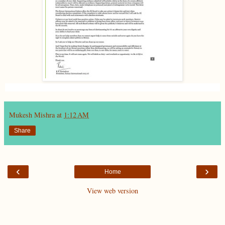
Mukesh Mishra
at
1:12 AM
Share
‹
›
Home
View web version