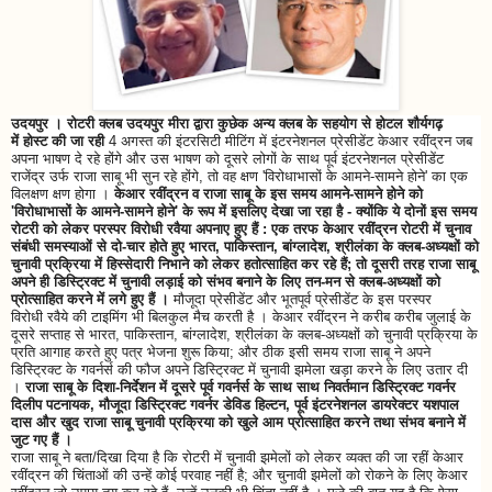
उदयपुर । रोटरी क्लब उदयपुर मीरा द्वारा कुछेक अन्य क्लब के सहयोग से होटल शौर्यगढ़
में होस्ट की जा रही
4 अगस्त की इंटरसिटी मीटिंग में इंटरनेशनल प्रेसीडेंट केआर रवींद्रन जब
अपना भाषण दे रहे होंगे और उस भाषण को दूसरे लोगों के साथ पूर्व इंटरनेशनल प्रेसीडेंट
राजेंद्र उर्फ राजा साबू भी सुन रहे होंगे, तो वह क्षण 'विरोधाभासों के आमने-सामने होने' का एक
विलक्षण क्षण होगा ।
केआर रवींद्रन व राजा साबू के इस समय आमने-सामने होने को
'विरोधाभासों के आमने-सामने होने' के रूप में इसलिए देखा जा रहा है - क्योंकि ये दोनों इस समय
रोटरी को लेकर परस्पर विरोधी रवैया अपनाए हुए हैं : एक तरफ केआर रवींद्रन रोटरी में चुनाव
संबंधी समस्याओं से दो-चार होते हुए भारत, पाकिस्तान, बांग्लादेश, श्रीलंका के क्लब-अध्यक्षों को
चुनावी प्रक्रिया में हिस्सेदारी निभाने को लेकर हतोत्साहित कर रहे हैं; तो दूसरी तरह राजा साबू
अपने ही डिस्ट्रिक्ट में चुनावी लड़ाई को संभव बनाने के लिए तन-मन से क्लब-अध्यक्षों को
प्रोत्साहित करने में लगे हुए हैं ।
मौजूदा प्रेसीडेंट और भूतपूर्व प्रेसीडेंट के इस परस्पर
विरोधी रवैये की टाइमिंग भी बिलकुल मैच करती है । केआर रवींद्रन ने करीब करीब जुलाई के
दूसरे सप्ताह से भारत, पाकिस्तान, बांग्लादेश, श्रीलंका के क्लब-अध्यक्षों को चुनावी प्रक्रिया के
प्रति आगाह करते हुए पत्र भेजना शुरू किया; और ठीक इसी समय राजा साबू ने अपने
डिस्ट्रिक्ट के गवर्नर्स की फौज अपने डिस्ट्रिक्ट में चुनावी झमेला खड़ा करने के लिए उतार दी
।
राजा साबू के दिशा-निर्देशन में दूसरे पूर्व गवर्नर्स के साथ साथ निवर्तमान डिस्ट्रिक्ट गवर्नर
दिलीप पटनायक, मौजूदा डिस्ट्रिक्ट गवर्नर डेविड हिल्टन, पूर्व इंटरनेशनल डायरेक्टर यशपाल
दास और खुद राजा साबू चुनावी प्रक्रिया को खुले आम प्रोत्साहित करने तथा संभव बनाने में
जुट गए हैं ।
राजा साबू ने बता/दिखा दिया है कि रोटरी में चुनावी झमेलों को लेकर व्यक्त की जा रहीं केआर
रवींद्रन की चिंताओं की उन्हें कोई परवाह नहीं है; और चुनावी झमेलों को रोकने के लिए केआर