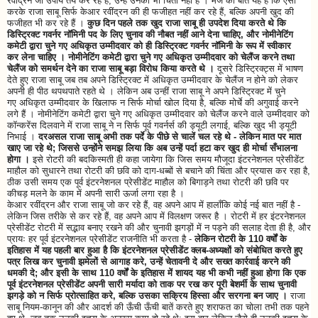
रवींद्रन जो उपाय तय कर रहे हैं, उन्हें उनकी भी चिंता नहीं है । मजे की बात यह है कि ऐसा
करके राजा साबू सिर्फ केआर रवींद्रन की ही फजीहत नहीं कर रहे हैं, बल्कि अपनी खुद की
फजीहत भी कर रहे हैं ।
कुछ दिन पहले तक खुद राजा साबू ही उपदेश दिया करते थे कि
डिस्ट्रिक्ट गवर्नर नॉमिनी पद के लिए चुनाव की नौबत नहीं आने देना चाहिए, और नोमीनेटिंग
कमेटी द्वारा चुने गए अधिकृत उम्मीदवार को ही डिस्ट्रिक्ट गवर्नर नॉमिनी के रूप में स्वीकार
कर लेना चाहिए । नोमीनेटिंग कमेटी द्वारा चुने गए अधिकृत उम्मीदवार को चेलैंज करने तथा
चेलैंज को समर्थन देने का राजा साबू बड़ा विरोध किया करते थे ।
दूसरे डिस्ट्रिक्ट्स में भाषण
देते हुए राजा साबू जब तब अपने डिस्ट्रिक्ट में अधिकृत उम्मीदवार के चेलैंज न होने को लेकर
अपनी ही पीठ थपथपाते रहते थे । लेकिन अब उन्हीं राजा साबू ने अपने डिस्ट्रिक्ट में चुने
गए अधिकृत उम्मीदवार के खिलाफ न सिर्फ मोर्चा खोल दिया है, बल्कि मोर्चे की अगुवाई करने
लगे हैं । नोमीनेटिंग कमेटी द्वारा चुने गए अधिकृत उम्मीदवार को चेलैंज करने वाले उम्मीदवार को
कॉन्करेंस दिलवाने में राजा साबू ने न सिर्फ पूर्व गवर्नर्स की ड्यूटी लगाई, बल्कि खुद भी ड्यूटी
निभाई ।
दरअसल राजा साबू अभी तक पर्दे के पीछे से चालें चल रहे थे - लेकिन मात पर मात
खाए जा रहे थे; जिससे उन्होंने समझ लिया कि अब उन्हें पर्दा हटा कर खुद ही मोर्चा सँभालना
होगा ।
इसे रोटरी की बदकिस्मती ही कहा जायेगा कि जिस समय मौजूदा इंटरनेशनल प्रेसीडेंट
माहौल को सुधारने तथा रोटरी की छवि को दाग-धब्बों से बचाने की चिंता और प्रयास कर रहा है,
ठीक उसी समय एक पूर्व इंटरनेशनल प्रेसीडेंट माहौल को बिगाड़ने तथा रोटरी की छवि पर
कीचड़ मलने के काम में अपनी सारी ऊर्जा लगा रहा है ।
केआर रवींद्रन और राजा साबू जो कर रहे हैं, वह अपने आप में हालाँकि कोई नई बात नहीं है -
लेकिन जिस तरीके से कर रहे हैं, वह अपने आप में विलक्षण जरूर है । रोटरी में हर इंटरनेशनल
प्रेसीडेंट रोटरी में सद्भाव बनाए रखने की और चुनावी झगड़ों में न पड़ने की सलाह देता ही है, और
प्रायः हर पूर्व इंटरनेशनल प्रेसीडेंट राजनीति भी करता है -
लेकिन रोटरी के 110 वर्षों के
इतिहास में यह पहली बार हुआ है कि इंटरनेशनल प्रेसीडेंट क्लब-अध्यक्षों को संबोधित करते हुए
पत्र लिख कर चुनावी झमेलों से आगाह करे, उन्हें चेतावनी दे और सख्त कार्रवाई करने की
धमकी दे; और इसी के साथ 110 वर्षों के इतिहास में शायद यह भी कभी नहीं हुआ होगा कि एक
पूर्व इंटरनेशनल प्रेसीडेंट अपनी सारी मर्यादा को ताक पर रख कर पूरी बेशर्मी के साथ चुनावी
झगड़े को न सिर्फ प्रोत्साहित करे, बल्कि उसका सक्रिय हिस्सा और सरगना बन जाए ।
राजा
साबू नियम-कानून की और आदर्श की ऊँची ऊँची बातें करते हुए शराफत का चोला तभी तक पहने