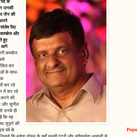
र पद के
 और उनकी
नील जैन की
अपने
संतोष पैदा
ी काम्बोज और
े हुए
 आगे
नी काम्बोज
बसे
शंकित कर
ाओं के साथ-
एक
 भी कर रहे
न में कर रहे
श करने की
ोज और सुनील
से उनके ही
है कि यह
साथ जुड़ने की
Popu
स वर्ष के
ं, जिससे कि मुकेश गोयल के यहाँ इनकी एंट्री और स्वीकार्यता आसानी से