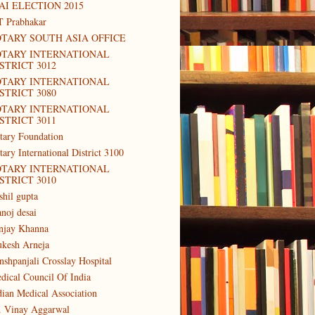
AI ELECTION 2015
T Prabhakar
TARY SOUTH ASIA OFFICE
OTARY INTERNATIONAL
STRICT 3012
OTARY INTERNATIONAL
STRICT 3080
OTARY INTERNATIONAL
STRICT 3011
tary Foundation
tary International District 3100
OTARY INTERNATIONAL
STRICT 3010
shil gupta
noj desai
njay Khanna
kesh Arneja
nshpanjali Crosslay Hospital
dical Council Of India
dian Medical Association
. Vinay Aggarwal