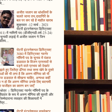
ि...
अजीत जलान का धांधलियों के
चलते जाना तय,दादागिरि के
बल पर कर रहे है माहौल खराब
शुक्रवार -12 मार्च - 2021
रोटरी इंटरनेशनल डिस्ट्रिक्ट
11) में नामिनी पद (डीजीएनडी-वर्ष-23-24)
 चुनावी लड़ाई में अजीत जलान ने जिन
धलिय...
रोटरी इंटरनेशनल डिस्ट्रिक्ट
3080 में डिस्ट्रिक्ट गवर्नर
नॉमिनी पद के चुनाव में पंकज
डडवाल के विजन प्रस्तावों से
पड़ने वाले प्रभाव को देखते/
ते हुए जितेंद्र ढींगरा तथा सत्ता खेमे के दूसरे
ाओं को भी लगा है कि अरुण मोंगिया को भी
कज डडवाल से सीखना चाहिए, अन्यथा कहीं
 न हो कि अरुण मोंगिया उनके लिए बदनामी
ा फजीहत का कारण बन जाएँ
ुक्षेत्र । डिस्ट्रिक्ट गवर्नर नॉमिनी पद के
मीदवार के रूप में अरुण मोंगिया की सुस्ती और
जिम्मेदाराना व्यवहार की शिकायतों ने
ेंद्र...
रोटरी इंटरनेशनल डायरेक्टर