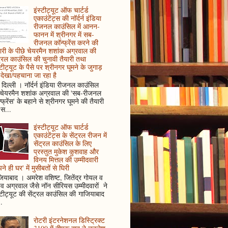
इंस्टीट्यूट ऑफ चार्टर्ड
एकाउंटेंट्स की नॉर्दर्न इंडिया
रीजनल काउंसिल में आनन-
फानन में श्रीनगर में सब-
रीजनल कॉन्फ्रेंस करने की
ारी के पीछे चेयरमैन शशांक अग्रवाल की
ट्रल काउंसिल की चुनावी तैयारी तथा
्टीट्यूट के पैसे पर श्रीनगर घूमने के जुगाड़
देखा/पहचाना जा रहा है
दिल्ली । नॉर्दर्न इंडिया रीजनल काउंसिल
 चेयरमैन शशांक अग्रवाल की 'सब-रीजनल
्फ्रेंस' के बहाने से श्रीनगर घूमने की तैयारी
स...
इंस्टीट्यूट ऑफ चार्टर्ड
एकाउंटेंट्स के सेंट्रल रीजन में
सेंट्रल काउंसिल के लिए
प्रस्तुत मुकेश कुशवाह और
विनय मित्तल की उम्मीदवारी
ने ही घर' में मुसीबतों से घिरी
ियाबाद । अमरेश वशिष्ट, जितेंद्र गोयल व
ुव अग्रवाल जैसे नॉन सीरियस उम्मीदवारों ने
्टीट्यूट की सेंट्रल काउंसिल की गाजियाबाद
..
रोटरी इंटरनेशनल डिस्ट्रिक्ट