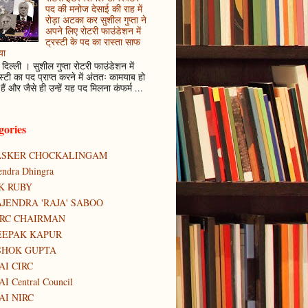
पद की मनोज देसाई की राह में
रोड़ा अटका कर सुशील गुप्ता ने
अपने लिए रोटरी फाउंडेशन में
ट्रस्टी के पद का रास्ता साफ
या
दिल्ली । सुशील गुप्ता रोटरी फाउंडेशन में
स्टी का पद प्राप्त करने में अंततः कामयाब हो
हैं और जैसे ही उन्हें यह पद मिलना कंफर्म ...
gories
ASKER CHOCKALINGAM
tendra Dhingra
K RUBY
JENDRA 'RAJA' SABOO
IRC CHAIRMAN
EEPAK KAPUR
SHOK GUPTA
AI CIRC
AI Central Council
AI NIRC