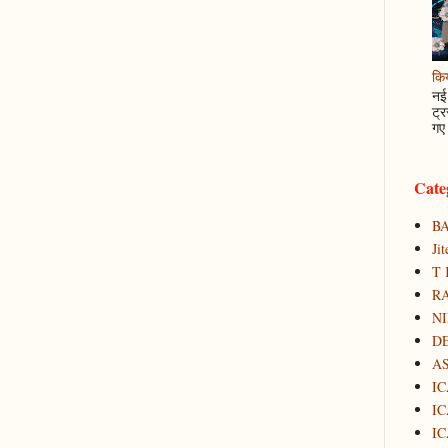
कि
नई 
ट्र
गए 
Cate
B
Ji
T 
RA
N
D
A
IC
IC
IC