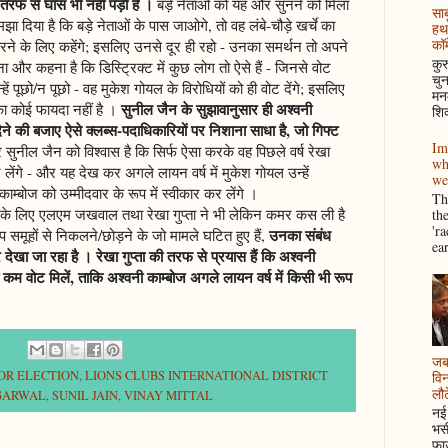
 तरफ से घास भी नहीं पड़ी है
।
बड़े नेताओं को यह और सुनने को मिला
साब
झा दिया है कि बड़े नेताओं के पास जाओगे, तो वह लंबे-चौड़े खर्चे का
हथ
कॉम
 करने के लिए कहेंगे; इसलिए उनसे दूर ही रहो - उनका समर्थन तो अपने
कुर
और कहना है कि डिस्ट्रिक्ट में कुछ लोग तो ऐसे हैं - जिनसे वोट
चुन
्हें पूछो/न पूछो - वह मुकेश गोयल के विरोधियों को ही वोट देंगे; इसलिए
मनम
सुनील जैन के सुझावानुसार ही अश्वनी
ा कोई फायदा नहीं है ।
शिक
 देने की बजाए ऐसे क्लब्स-पदाधिकारियों पर निशाना साधा है, जो गिफ्ट
Im
सुनील जैन को विश्वास है कि सिर्फ ऐसा करके वह पिछले वर्ष रेखा
wh
 कर लेंगे - और यह देख कर अगले लायन वर्ष में मुकेश गोयल उन्हें
we
 काम्बोज को उम्मीदवार के रूप में स्वीकार कर लेंगे ।
Thi
के लिए एलएम जखवाल तथा रेखा गुप्ता ने भी लेकिन कमर कस ली है
th
'r
उनका संबंध
स-ऐप समूहों से निकलने/छोड़ने के जो मामले घटित हुए हैं,
ea
 देखा जा रहा है
। रेखा गुप्ता की तरफ से प्रयास हैं कि अश्वनी
े भी कम वोट मिलें, ताकि अश्वनी काम्बोज अगले लायन वर्ष में किसी भी रूप
जब 
NOR ELECTION
,
LIONS CLUBS INTERNATIONAL DISTRICT
विन
लौटे
AGARWAL
,
SUNIL JAIN
,
VINAY MITTAL
नई 
भसी
फाउ