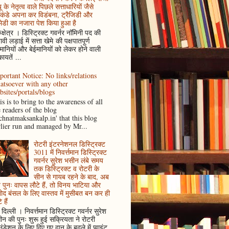
ू के नेतृत्व वाले पिछले सत्ताधारियों जैसे
कंडे अपना कर विडंबना, ट्रैजिडी और
ेडी का नजारा पेश किया हुआ है
ुक्षेत्र । डिस्ट्रिक्ट गवर्नर नॉमिनी पद की
ावी लड़ाई में सत्ता खेमे की पक्षपातपूर्ण
ानियों और बेईमानियों को लेकर होने वाली
ायतें ...
portant Notice: No links/relations
atsoever with any other
bsites/portals/blogs
s is to bring to the awareness of all
e readers of the blog
achnatmaksankalp.in' that this blog
rlier run and managed by Mr...
रोटरी इंटरनेशनल डिस्ट्रिक्ट
3011 में निवर्त्तमान डिस्ट्रिक्ट
गवर्नर सुरेश भसीन लंबे समय
तक डिस्ट्रिक्ट व रोटरी के
सीन से गायब रहने के बाद, अब
पुनः वापस लौटे हैं, तो विनय भाटिया और
ोद बंसल के लिए वास्तव में मुसीबत बन कर ही
 हैं
दिल्ली । निवर्त्तमान डिस्ट्रिक्ट गवर्नर सुरेश
न की पुनः शुरू हुई सक्रियता ने रोटरी
ंडेशन के लिए दिए गए दान के बदले में प्वाइंट