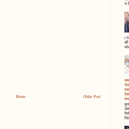
न म
(30
की
धां
समझ
नेत
पं
ऐसा
Home
Older Post
तथ
कुर
उम्
गैर
जित