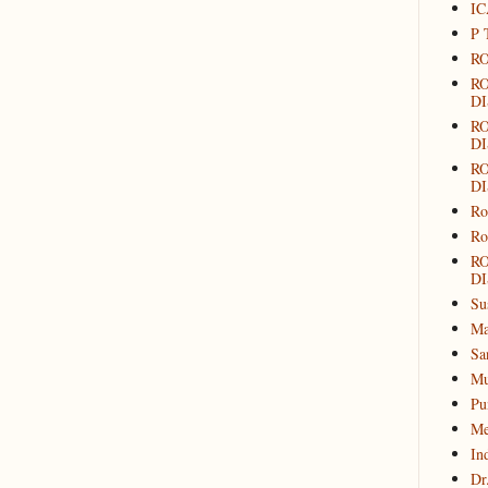
IC
P 
RO
R
DI
R
DI
R
DI
Ro
Ro
R
DI
Su
Ma
Sa
Mu
Pu
Me
In
Dr