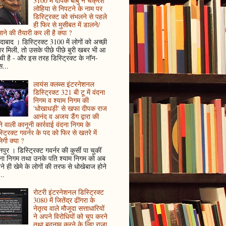
3100 में दीपक बाबु ने चक्रेश
लोहिया से निपटने के नाम पर
डिस्ट्रिक्ट को संभलने से पहले
ही फिर से मुसीबत में डालने/
ाने की तैयारी कर ली है क्या ?
ादाबाद । डिस्ट्रिक्ट 3100 में लोगों को अच्छी
 मिली, तो उसके पीछे पीछे बुरी खबर भी आ
ँची है - और इस तरह डिस्ट्रिक्ट के नॉन-
...
लायंस क्लब्स इंटरनेशनल
डिस्ट्रिक्ट 321 बी टू में वंदना
निगम व श्याम निगम की
'धोखाधड़ी' से खफा दीपक राज
आनंद व अजय डैंग द्वारा की
े वाली कानूनी कार्रवाई वंदना निगम के
्ट्रिक्ट गवर्नर के पद को फिर से खतरे में
ेगी क्या ?
पुर । डिस्ट्रिक्ट गवर्नर की कुर्सी पा चुकीं
दना निगम तथा उनके पति श्याम निगम को अब
े ही खेमे के लोगों की तरफ से धोखेबाज होने
..
रोटरी इंटरनेशनल डिस्ट्रिक्ट
3080 में जितेंद्र ढींगरा के
नेतृत्व वाले मौजूदा सत्ताधारियों
ने अपने विरोधियों को चुप करने
तथा बदनाम करने के लिए राजा