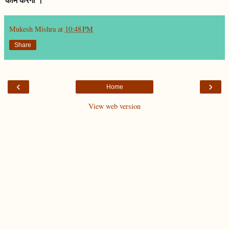
Mukesh Mishra
at
10:48 PM
Share
‹
›
Home
View web version