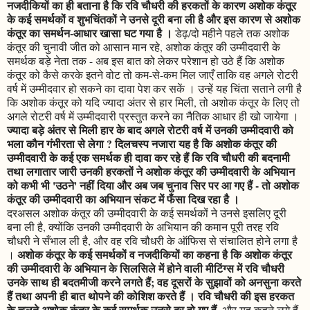
नजदीकियों का ही बताना है कि रवि चौधरी की हरकतों के कारण अशोक कंतूर
के कई समर्थकों व शुभचिंतकों ने उनसे दूरी बना ली है और इस कारण से अशोक
कंतूर का समर्थन-आधार खासा घट गया है ।
डेढ़/दो महीने पहले तक अशोक
कंतूर की चुनावी जीत को आसान मान रहे, अशोक कंतूर की उम्मीदवारी के
समर्थक बड़े नेता तक - अब इस बात को लेकर परेशान हो उठे हैं कि अशोक
कंतूर को कैसे करके इतने वोट तो कम-से-कम मिल जाएँ ताकि वह अगले रोटरी
वर्ष में उम्मीदवार हो सकने का दावा पेश कर सकें । उन्हें यह चिंता सताने लगी है
कि अशोक कंतूर को यदि ज्यादा अंतर से हार मिली, तो अशोक कंतूर के लिए तो
अगले रोटरी वर्ष में उम्मीदवारी प्रस्तुत करने का नैतिक आधार ही खो जायेगा ।
ज्यादा बड़े अंतर से मिली हार के बाद अगले रोटरी वर्ष में उनकी उम्मीदवारी को
भला कौन गंभीरता से लेगा ? दिलचस्प नजारा यह है कि अशोक कंतूर की
उम्मीदवारी के कई एक समर्थक ही दावा कर रहे हैं कि रवि चौधरी की बदनामी
तथा लगातार जारी उनकी हरकतों ने अशोक कंतूर की उम्मीदवारी के अभियान
को कभी भी 'उठने' नहीं दिया और अब जब चुनाव सिर पर आ गए हैं - तो अशोक
कंतूर की उम्मीदवारी का अभियान संकट में फँसा दिख रहा है ।
दरअसल अशोक कंतूर की उम्मीदवारी के कई समर्थकों ने उनसे इसलिए दूरी
बना ली है, क्योंकि उनकी उम्मीदवारी के अभियान की कमान पूरी तरह रवि
चौधरी ने सँभाल ली है, और वह रवि चौधरी के ऑफिस से संचालित होने लगा है
अशोक कंतूर के कई समर्थकों व नजदीकियों का कहना है कि अशोक कंतूर
।
की उम्मीदवारी के अभियान के सिलसिले में होने वाली मीटिंग्स में रवि चौधरी
उनके साथ ही बदतमीजी करने लगते हैं; वह दूसरों के सुझावों को अनसुना करते
हैं तथा अपनी ही बात थोपने की कोशिश करते हैं । रवि चौधरी की इस हरकत
के चलते अशोक कंतूर के कई समर्थक उनसे दूर हो गए हैं,
और यह कहने लगे हैं