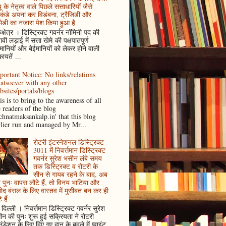
ू के नेतृत्व वाले पिछले सत्ताधारियों जैसे
कंडे अपना कर विडंबना, ट्रैजिडी और
ेडी का नजारा पेश किया हुआ है
ुक्षेत्र । डिस्ट्रिक्ट गवर्नर नॉमिनी पद की
ावी लड़ाई में सत्ता खेमे की पक्षपातपूर्ण
ानियों और बेईमानियों को लेकर होने वाली
ायतें ...
portant Notice: No links/relations
atsoever with any other
bsites/portals/blogs
s is to bring to the awareness of all
e readers of the blog
achnatmaksankalp.in' that this blog
rlier run and managed by Mr...
रोटरी इंटरनेशनल डिस्ट्रिक्ट
3011 में निवर्त्तमान डिस्ट्रिक्ट
गवर्नर सुरेश भसीन लंबे समय
तक डिस्ट्रिक्ट व रोटरी के
सीन से गायब रहने के बाद, अब
पुनः वापस लौटे हैं, तो विनय भाटिया और
ोद बंसल के लिए वास्तव में मुसीबत बन कर ही
 हैं
दिल्ली । निवर्त्तमान डिस्ट्रिक्ट गवर्नर सुरेश
न की पुनः शुरू हुई सक्रियता ने रोटरी
ंडेशन के लिए दिए गए दान के बदले में प्वाइंट