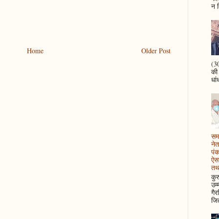
न म
Home
Older Post
(30
की
धां
समझ
नेत
पं
ऐसा
तथ
कुर
उम्
गैर
जित