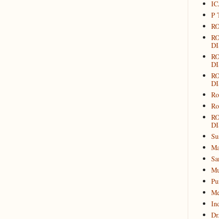
IC
P 
RO
R
DI
R
DI
R
DI
Ro
Ro
R
DI
Su
Ma
Sa
Mu
Pu
Me
In
Dr