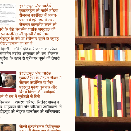
इंस्टीट्यूट ऑफ चार्टर्ड
एकाउंटेंट्स की नॉर्दर्न इंडिया
रीजनल काउंसिल में आनन-
फानन में श्रीनगर में सब-
रीजनल कॉन्फ्रेंस करने की
ारी के पीछे चेयरमैन शशांक अग्रवाल की
ट्रल काउंसिल की चुनावी तैयारी तथा
्टीट्यूट के पैसे पर श्रीनगर घूमने के जुगाड़
देखा/पहचाना जा रहा है
दिल्ली । नॉर्दर्न इंडिया रीजनल काउंसिल
 चेयरमैन शशांक अग्रवाल की 'सब-रीजनल
्फ्रेंस' के बहाने से श्रीनगर घूमने की तैयारी
स...
इंस्टीट्यूट ऑफ चार्टर्ड
एकाउंटेंट्स के सेंट्रल रीजन में
सेंट्रल काउंसिल के लिए
प्रस्तुत मुकेश कुशवाह और
विनय मित्तल की उम्मीदवारी
ने ही घर' में मुसीबतों से घिरी
ियाबाद । अमरेश वशिष्ट, जितेंद्र गोयल व
ुव अग्रवाल जैसे नॉन सीरियस उम्मीदवारों ने
्टीट्यूट की सेंट्रल काउंसिल की गाजियाबाद
..
रोटरी इंटरनेशनल डिस्ट्रिक्ट