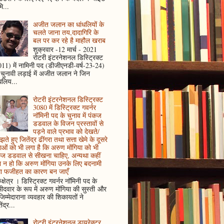
ि...
अजीत जलान का धांधलियों के
चलते जाना तय,दादागिरि के
बल पर कर रहे है माहौल खराब
शुक्रवार -12 मार्च - 2021
रोटरी इंटरनेशनल डिस्ट्रिक्ट
11) में नामिनी पद (डीजीएनडी-वर्ष-23-24)
 चुनावी लड़ाई में अजीत जलान ने जिन
धलिय...
रोटरी इंटरनेशनल डिस्ट्रिक्ट
3080 में डिस्ट्रिक्ट गवर्नर
नॉमिनी पद के चुनाव में पंकज
डडवाल के विजन प्रस्तावों से
पड़ने वाले प्रभाव को देखते/
ते हुए जितेंद्र ढींगरा तथा सत्ता खेमे के दूसरे
ाओं को भी लगा है कि अरुण मोंगिया को भी
कज डडवाल से सीखना चाहिए, अन्यथा कहीं
 न हो कि अरुण मोंगिया उनके लिए बदनामी
ा फजीहत का कारण बन जाएँ
ुक्षेत्र । डिस्ट्रिक्ट गवर्नर नॉमिनी पद के
मीदवार के रूप में अरुण मोंगिया की सुस्ती और
जिम्मेदाराना व्यवहार की शिकायतों ने
ेंद्र...
रोटरी इंटरनेशनल डायरेक्टर