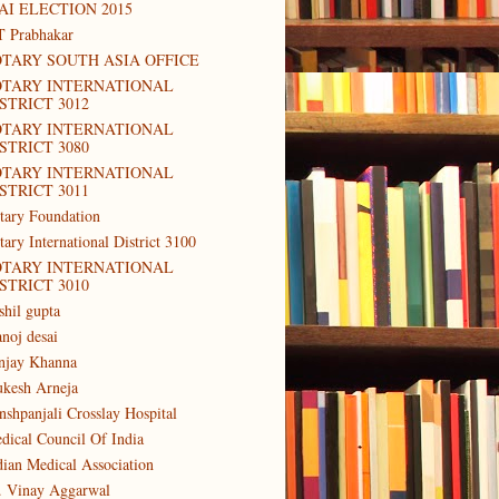
AI ELECTION 2015
T Prabhakar
TARY SOUTH ASIA OFFICE
OTARY INTERNATIONAL
STRICT 3012
OTARY INTERNATIONAL
STRICT 3080
OTARY INTERNATIONAL
STRICT 3011
tary Foundation
tary International District 3100
OTARY INTERNATIONAL
STRICT 3010
shil gupta
noj desai
njay Khanna
kesh Arneja
nshpanjali Crosslay Hospital
dical Council Of India
dian Medical Association
. Vinay Aggarwal