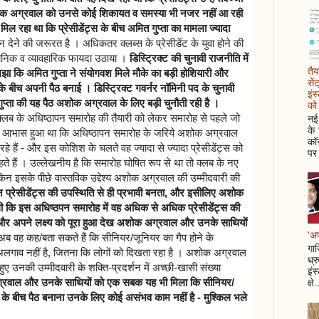
शोक अग्रवाल को उनसे कोई शिकायत व समस्या भी नजर नहीं आ रही
िल रहा था कि प्रेसीडेंट्स के बीच अमित गुप्ता का मामला ज्यादा
यान देने की जरूरत है । अधिकतर क्लब्स के प्रेसीडेंट के युवा होने की
्ञानिक व व्यावहारिक फायदा उठाया ।
डिस्ट्रिक्ट की चुनावी राजनीति में
तैय
मझा कि अमित गुप्ता ने संयोगवश मिले मौके का बड़ी होशियारी और
सें
के बीच अपनी पैठ बनाई । डिस्ट्रिक्ट गवर्नर नॉमिनी पद के चुनावी
इंस
 गुप्ता की यह पैठ अशोक अग्रवाल के लिए बड़ी चुनौती रही है ।
को 
नई 
लब के अधिष्ठापन समारोह की तैयारी को लेकर समारोह से पहले जो
के
उनसे आभास हुआ था कि अधिष्ठापन समारोह के जरिये अशोक अग्रवाल
कॉन
े हैं - और इस कोशिश के चलते वह ज्यादा से ज्यादा प्रेसीडेंट्स को
पर 
ते हैं । उल्लेखनीय है कि समारोह घोषित रूप से था तो क्लब के नए
किन इसके पीछे वास्तविक उद्देश्य अशोक अग्रवाल की उम्मीदवारी की
शन प्रेसीडेंट्स की उपस्थिति से ही प्रभावी बनता, और इसीलिए अशोक
कि इस अधिष्ठपन समारोह में वह अधिक से अधिक प्रेसीडेंट्स की
र अपने लक्ष्य को पूरा हुआ देख अशोक अग्रवाल और उनके साथियों
'अप
ब वह कह/बता सकते हैं कि सीनियर/जूनियर का गैप होने के
गाज
अलगाव नहीं है, जितना कि लोगों को दिखता रहा है । अशोक अग्रवाल
ध्र
ुए उनकी उम्मीदवारी के शक्ति-प्रदर्शन में अच्छी-खासी संख्या
इंस
क्षे.
रवाल और उनके साथियों को एक सबक यह भी मिला कि सीनियर/
्स के बीच पैठ बनाना उनके लिए कोई असंभव काम नहीं है - मुश्किल भले