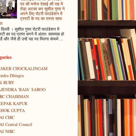
पद की मनोज देसाई की राह में
रोड़ा अटका कर सुशील गुप्ता ने
अपने लिए रोटरी फाउंडेशन में
ट्रस्टी के पद का रास्ता साफ
या
दिल्ली । सुशील गुप्ता रोटरी फाउंडेशन में
स्टी का पद प्राप्त करने में अंततः कामयाब हो
हैं और जैसे ही उन्हें यह पद मिलना कंफर्म ...
gories
ASKER CHOCKALINGAM
tendra Dhingra
K RUBY
JENDRA 'RAJA' SABOO
IRC CHAIRMAN
EEPAK KAPUR
SHOK GUPTA
AI CIRC
AI Central Council
AI NIRC