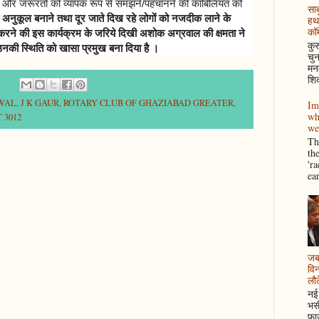
 और जरूरतों को व्यापक रूप से समझने/पहचानने की काबिलियत को
साब
को अनुकूल बनाने तथा दूर जाते दिख रहे लोगों को नजदीक लाने के
हथ
कॉम
ित करने की इस कार्यक्रम के जरिये दिखी अशोक अग्रवाल की क्षमता ने
कुर
ें उनकी स्थिति को खासा प्रमुख बना दिया है ।
चुन
मनम
शिक
WAL
,
J K GAUR
,
ROTARY CLUB OF GHAZIABAD GREATER
,
Im
wh
 3012
we
Thi
th
'r
ea
जब 
विन
लौटे
नई 
भसी
फाउ