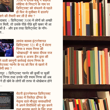
3100 में दीपक बाबु ने चक्रेश
लोहिया से निपटने के नाम पर
डिस्ट्रिक्ट को संभलने से पहले
ही फिर से मुसीबत में डालने/
ाने की तैयारी कर ली है क्या ?
ादाबाद । डिस्ट्रिक्ट 3100 में लोगों को अच्छी
 मिली, तो उसके पीछे पीछे बुरी खबर भी आ
ँची है - और इस तरह डिस्ट्रिक्ट के नॉन-
...
लायंस क्लब्स इंटरनेशनल
डिस्ट्रिक्ट 321 बी टू में वंदना
निगम व श्याम निगम की
'धोखाधड़ी' से खफा दीपक राज
आनंद व अजय डैंग द्वारा की
े वाली कानूनी कार्रवाई वंदना निगम के
्ट्रिक्ट गवर्नर के पद को फिर से खतरे में
ेगी क्या ?
पुर । डिस्ट्रिक्ट गवर्नर की कुर्सी पा चुकीं
दना निगम तथा उनके पति श्याम निगम को अब
े ही खेमे के लोगों की तरफ से धोखेबाज होने
..
रोटरी इंटरनेशनल डिस्ट्रिक्ट
3080 में जितेंद्र ढींगरा के
नेतृत्व वाले मौजूदा सत्ताधारियों
ने अपने विरोधियों को चुप करने
तथा बदनाम करने के लिए राजा