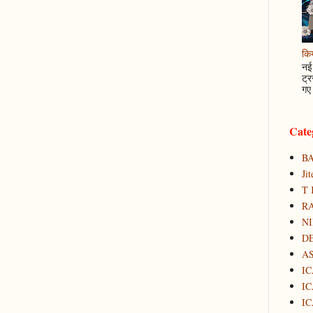
कि
नई 
ट्र
गए 
Cate
B
Ji
T 
RA
N
D
A
IC
IC
IC