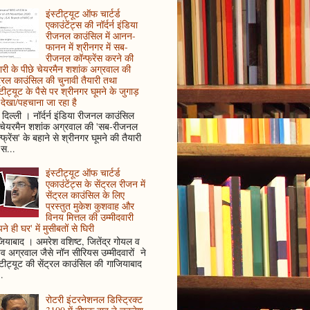
इंस्टीट्यूट ऑफ चार्टर्ड
एकाउंटेंट्स की नॉर्दर्न इंडिया
रीजनल काउंसिल में आनन-
फानन में श्रीनगर में सब-
रीजनल कॉन्फ्रेंस करने की
ारी के पीछे चेयरमैन शशांक अग्रवाल की
ट्रल काउंसिल की चुनावी तैयारी तथा
्टीट्यूट के पैसे पर श्रीनगर घूमने के जुगाड़
देखा/पहचाना जा रहा है
दिल्ली । नॉर्दर्न इंडिया रीजनल काउंसिल
 चेयरमैन शशांक अग्रवाल की 'सब-रीजनल
्फ्रेंस' के बहाने से श्रीनगर घूमने की तैयारी
स...
इंस्टीट्यूट ऑफ चार्टर्ड
एकाउंटेंट्स के सेंट्रल रीजन में
सेंट्रल काउंसिल के लिए
प्रस्तुत मुकेश कुशवाह और
विनय मित्तल की उम्मीदवारी
ने ही घर' में मुसीबतों से घिरी
ियाबाद । अमरेश वशिष्ट, जितेंद्र गोयल व
ुव अग्रवाल जैसे नॉन सीरियस उम्मीदवारों ने
्टीट्यूट की सेंट्रल काउंसिल की गाजियाबाद
..
रोटरी इंटरनेशनल डिस्ट्रिक्ट