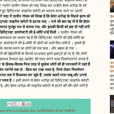
म डिस्ट्रिक्ट के वरिष्ठ रोटेरियन तथा डिस्ट्रिक्ट फाइनेंस कमेटी के
क्ट गवर्नर प्रवीन गोयल को पत्र लिख कर उन्होंने हेमंत अरोड़ा के वर्ष
े हुए डिस्ट्रिक्ट फाइनेंस कमेटी का सदस्य बनाए जाने पर अपनी
फँस
पने पत्र में प्रवीन गोयल को लिखा है कि हेमंत अरोड़ा के पिछले कृत्य को
मुर
डिस्ट्रिक्ट फाइनेंस कमेटी से हटाया जाए । मजे की बात यह भी है कि हेमंत
खबर
सदस्य गुपचुप रूप से बनाया गया, और इसकी किसी को हवा भी नहीं लगी
पहु
्ट्रिक्ट डायरेक्टरी की ई-कॉपी उन्हें मिली ।
प्रवीन गोयल की
डिस
 कामकाज का आलम यह है कि डिस्ट्रिक्ट गवर्नरी की हॉर्ड-कॉपी का
्ट डायरेक्टरी की ई-कॉपी भी लोगों को अभी मिल पायी है । इससे ही
टी के सदस्य बनने का लोगों को पता चला - और बबाल हो गया ।
गों की बेईमानियों के किस्से दरअसल इतने इकट्ठे हो गए हैं, कि लोगों
संदेहास्पद फैसला लूट-खसोट की मदद करने वाला दिखने/लगने लगता है
जान
्ट के हिसाब-किताब जिस तरह से कुछेक लोगों की ही जानकारी में रहते हैं
डिस
फ गवर्नर्स तक से - छिपा कर रखा जाता है; जिसे लेकर निवर्त्तमान
डाल
रनेशनल तक में शिकायत कर चुके हैं; उसके चलते राजा साबू और उनसे
कान
वं
खा जाता है ।
इसी कारण से हेमंत अरोड़ा को डिस्ट्रिक्ट फाइनेंस कमेटी
अपन
, और हेमंत अरोड़ा को फाइनेंस कमेटी से हटाने की माँग होने लगी है
का.
upta
,
Praveen Chandra Goel
,
RAJENDRA 'RAJA' SABOO
,