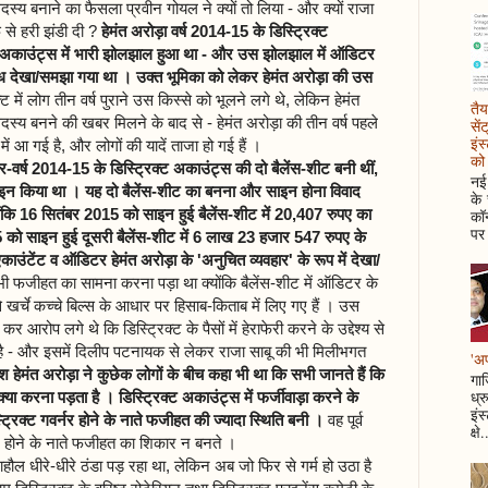
सदस्य बनाने का फैसला प्रवीन गोयल ने क्यों तो लिया - और क्यों राजा
 से हरी झंडी दी ?
हेमंत अरोड़ा वर्ष 2014-15 के डिस्ट्रिक्ट
 अकाउंट्स में भारी झोलझाल हुआ था - और उस झोलझाल में ऑडिटर
दिग्ध देखा/समझा गया था । उक्त भूमिका को लेकर हेमंत अरोड़ा की उस
्ट में लोग तीन वर्ष पुराने उस किस्से को भूलने लगे थे, लेकिन हेमंत
तैय
दस्य बनने की खबर मिलने के बाद से - हेमंत अरोड़ा की तीन वर्ष पहले
सें
इंस
ें आ गई है, और लोगों की यादें ताजा हो गई हैं ।
को 
-वर्ष 2014-15 के डिस्ट्रिक्ट अकाउंट्स की दो बैलेंस-शीट बनी थीं,
नई 
े साइन किया था । यह दो बैलेंस-शीट का बनना और साइन होना विवाद
के
ंकि 16 सितंबर 2015 को साइन हुई बैलेंस-शीट में 20,407 रुपए का
कॉन
पर 
को साइन हुई दूसरी बैलेंस-शीट में 6 लाख 23 हजार 547 रुपए के
 एकाउंटेंट व ऑडिटर हेमंत अरोड़ा के 'अनुचित व्यवहार' के रूप में देखा/
ी फजीहत का सामना करना पड़ा था क्योंकि बैलेंस-शीट में ऑडिटर के
 से खर्चे कच्चे बिल्स के आधार पर हिसाब-किताब में लिए गए हैं । उस
 आरोप लगे थे कि डिस्ट्रिक्ट के पैसों में हेराफेरी करने के उद्देश्य से
ा है - और इसमें दिलीप पटनायक से लेकर राजा साबू की भी मिलीभगत
'अप
हेमंत अरोड़ा ने कुछेक लोगों के बीच कहा भी था कि सभी जानते हैं कि
गाज
ध्र
ा-क्या करना पड़ता है । डिस्ट्रिक्ट अकाउंट्स में फर्जीवाड़ा करने के
इंस
स्ट्रिक्ट गवर्नर होने के नाते फजीहत की ज्यादा स्थिति बनी ।
वह पूर्व
क्षे.
िटर होने के नाते फजीहत का शिकार न बनते ।
ाहौल धीरे-धीरे ठंडा पड़ रहा था, लेकिन अब जो फिर से गर्म हो उठा है