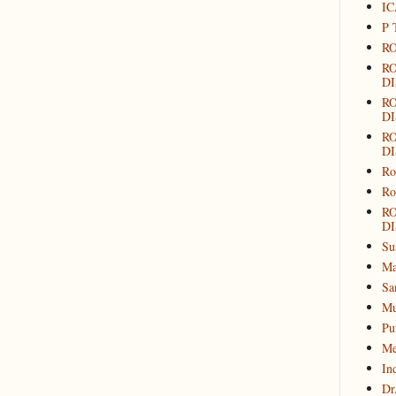
IC
P 
RO
R
DI
R
DI
R
DI
Ro
Ro
R
DI
Su
Ma
Sa
Mu
Pu
Me
In
Dr