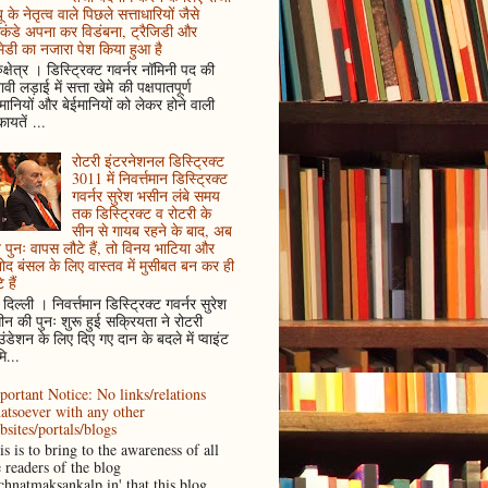
ू के नेतृत्व वाले पिछले सत्ताधारियों जैसे
कंडे अपना कर विडंबना, ट्रैजिडी और
ेडी का नजारा पेश किया हुआ है
ुक्षेत्र । डिस्ट्रिक्ट गवर्नर नॉमिनी पद की
ावी लड़ाई में सत्ता खेमे की पक्षपातपूर्ण
ानियों और बेईमानियों को लेकर होने वाली
ायतें ...
रोटरी इंटरनेशनल डिस्ट्रिक्ट
3011 में निवर्त्तमान डिस्ट्रिक्ट
गवर्नर सुरेश भसीन लंबे समय
तक डिस्ट्रिक्ट व रोटरी के
सीन से गायब रहने के बाद, अब
पुनः वापस लौटे हैं, तो विनय भाटिया और
ोद बंसल के लिए वास्तव में मुसीबत बन कर ही
 हैं
दिल्ली । निवर्त्तमान डिस्ट्रिक्ट गवर्नर सुरेश
न की पुनः शुरू हुई सक्रियता ने रोटरी
ंडेशन के लिए दिए गए दान के बदले में प्वाइंट
ि...
portant Notice: No links/relations
atsoever with any other
bsites/portals/blogs
s is to bring to the awareness of all
e readers of the blog
achnatmaksankalp.in' that this blog