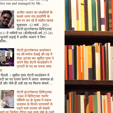
rlier run and managed by Mr...
अजीत जलान का धांधलियों के
चलते जाना तय,दादागिरि के
बल पर कर रहे है माहौल खराब
शुक्रवार -12 मार्च - 2021
रोटरी इंटरनेशनल डिस्ट्रिक्ट
11) में नामिनी पद (डीजीएनडी-वर्ष-23-24)
 चुनावी लड़ाई में अजीत जलान ने जिन
धलिय...
रोटरी इंटरनेशनल डायरेक्टर
पद की मनोज देसाई की राह में
रोड़ा अटका कर सुशील गुप्ता ने
अपने लिए रोटरी फाउंडेशन में
ट्रस्टी के पद का रास्ता साफ
या
दिल्ली । सुशील गुप्ता रोटरी फाउंडेशन में
स्टी का पद प्राप्त करने में अंततः कामयाब हो
हैं और जैसे ही उन्हें यह पद मिलना कंफर्म ...
रोटरी इंटरनेशनल डिस्ट्रिक्ट
3080 में डिस्ट्रिक्ट गवर्नर
नॉमिनी पद के चुनाव में पंकज
डडवाल के विजन प्रस्तावों से
पड़ने वाले प्रभाव को देखते/
ते हुए जितेंद्र ढींगरा तथा सत्ता खेमे के दूसरे