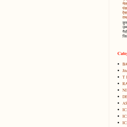
नेत
पं
ऐसा
तथ
कुर
उम्
गैर
जित
Cate
B
Ji
T 
RA
N
D
A
IC
IC
IC