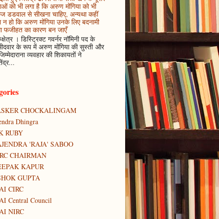
ाओं को भी लगा है कि अरुण मोंगिया को भी
कज डडवाल से सीखना चाहिए, अन्यथा कहीं
 न हो कि अरुण मोंगिया उनके लिए बदनामी
ा फजीहत का कारण बन जाएँ
ुक्षेत्र । डिस्ट्रिक्ट गवर्नर नॉमिनी पद के
मीदवार के रूप में अरुण मोंगिया की सुस्ती और
जिम्मेदाराना व्यवहार की शिकायतों ने
ेंद्र...
gories
ASKER CHOCKALINGAM
tendra Dhingra
K RUBY
JENDRA 'RAJA' SABOO
IRC CHAIRMAN
EEPAK KAPUR
SHOK GUPTA
AI CIRC
AI Central Council
AI NIRC