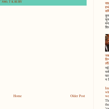
 3080
,
T K RUBY
साब
हथ
कॉम
कुर
चुन
मनम
शिक
जब 
विन
लौटे
नई 
भसी
फाउ
न म
Im
wh
we
Home
Older Post
Thi
th
'r