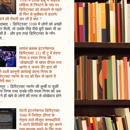
3100 में दीपक बाबु ने चक्रेश
लोहिया से निपटने के नाम पर
डिस्ट्रिक्ट को संभलने से पहले
ही फिर से मुसीबत में डालने/
ाने की तैयारी कर ली है क्या ?
ादाबाद । डिस्ट्रिक्ट 3100 में लोगों को अच्छी
 मिली, तो उसके पीछे पीछे बुरी खबर भी आ
ँची है - और इस तरह डिस्ट्रिक्ट के नॉन-
...
लायंस क्लब्स इंटरनेशनल
डिस्ट्रिक्ट 321 बी टू में वंदना
निगम व श्याम निगम की
'धोखाधड़ी' से खफा दीपक राज
आनंद व अजय डैंग द्वारा की
े वाली कानूनी कार्रवाई वंदना निगम के
्ट्रिक्ट गवर्नर के पद को फिर से खतरे में
ेगी क्या ?
पुर । डिस्ट्रिक्ट गवर्नर की कुर्सी पा चुकीं
दना निगम तथा उनके पति श्याम निगम को अब
े ही खेमे के लोगों की तरफ से धोखेबाज होने
..
रोटरी इंटरनेशनल डिस्ट्रिक्ट
3080 में जितेंद्र ढींगरा के
नेतृत्व वाले मौजूदा सत्ताधारियों
ने अपने विरोधियों को चुप करने
तथा बदनाम करने के लिए राजा