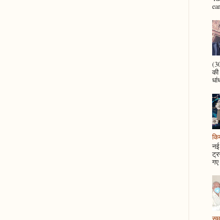
ea
(30
की
धां
कि
नई 
ट्र
गए 
समझ