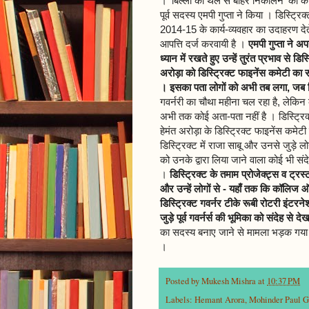
। 'बिल्ली को थैले से बाहर निकालने' का का
पूर्व सदस्य एमपी गुप्ता ने किया । डिस्ट्रि
2014-15 के कार्य-व्यवहार का उदाहरण देत
आपत्ति दर्ज करवायी है ।
एमपी गुप्ता ने अ
ध्यान में रखते हुए उन्हें तुरंत प्रभाव से 
अरोड़ा को डिस्ट्रिक्ट फाइनेंस कमेटी का 
। इसका पता लोगों को अभी तब लगा, जब डिस
गवर्नरी का चौथा महीना चल रहा है, लेकिन
अभी तक कोई अता-पता नहीं है । डिस्ट्रिक
हेमंत अरोड़ा के डिस्ट्रिक्ट फाइनेंस कमे
डिस्ट्रिक्ट में राजा साबू और उनसे जुड़े लो
को उनके द्वारा लिया जाने वाला कोई भी 
।
डिस्ट्रिक्ट के तमाम प्रोजेक्ट्स व ट्रस
और उन्हें लोगों से - यहाँ तक कि कॉलिज ऑ
डिस्ट्रिक्ट गवर्नर टीके रूबी रोटरी इंट
जुड़े पूर्व गवर्नर्स की भूमिका को संदेह से दे
का सदस्य बनाए जाने से मामला भड़क गया है
।
Posted by
Mukesh Mishra
at
10:37 PM
Labels:
Hemant Arora
,
Mohinder Paul G