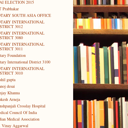
AI ELECTION 2015
T Prabhakar
TARY SOUTH ASIA OFFICE
OTARY INTERNATIONAL
STRICT 3012
OTARY INTERNATIONAL
STRICT 3080
OTARY INTERNATIONAL
STRICT 3011
tary Foundation
tary International District 3100
OTARY INTERNATIONAL
STRICT 3010
shil gupta
noj desai
njay Khanna
kesh Arneja
nshpanjali Crosslay Hospital
dical Council Of India
dian Medical Association
. Vinay Aggarwal