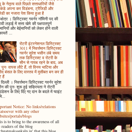
ू के नेतृत्व वाले पिछले सत्ताधारियों जैसे
कंडे अपना कर विडंबना, ट्रैजिडी और
ेडी का नजारा पेश किया हुआ है
ुक्षेत्र । डिस्ट्रिक्ट गवर्नर नॉमिनी पद की
ावी लड़ाई में सत्ता खेमे की पक्षपातपूर्ण
ानियों और बेईमानियों को लेकर होने वाली
ायतें ...
रोटरी इंटरनेशनल डिस्ट्रिक्ट
3011 में निवर्त्तमान डिस्ट्रिक्ट
गवर्नर सुरेश भसीन लंबे समय
तक डिस्ट्रिक्ट व रोटरी के
सीन से गायब रहने के बाद, अब
पुनः वापस लौटे हैं, तो विनय भाटिया और
ोद बंसल के लिए वास्तव में मुसीबत बन कर ही
 हैं
दिल्ली । निवर्त्तमान डिस्ट्रिक्ट गवर्नर सुरेश
न की पुनः शुरू हुई सक्रियता ने रोटरी
ंडेशन के लिए दिए गए दान के बदले में प्वाइंट
ि...
portant Notice: No links/relations
atsoever with any other
bsites/portals/blogs
s is to bring to the awareness of all
e readers of the blog
achnatmaksankalp.in' that this blog