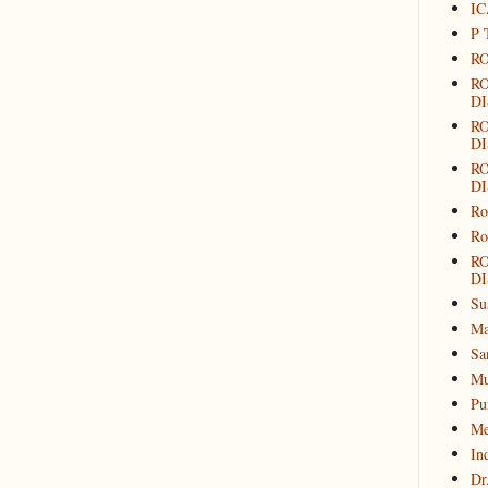
IC
P 
RO
R
DI
R
DI
R
DI
Ro
Ro
R
DI
Su
Ma
Sa
Mu
Pu
Me
In
Dr