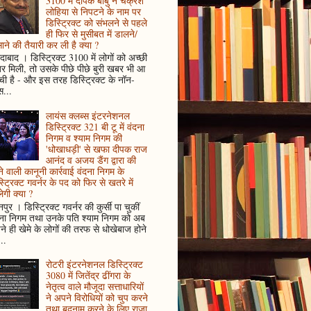
3100 में दीपक बाबु ने चक्रेश
लोहिया से निपटने के नाम पर
डिस्ट्रिक्ट को संभलने से पहले
ही फिर से मुसीबत में डालने/
ाने की तैयारी कर ली है क्या ?
ादाबाद । डिस्ट्रिक्ट 3100 में लोगों को अच्छी
 मिली, तो उसके पीछे पीछे बुरी खबर भी आ
ँची है - और इस तरह डिस्ट्रिक्ट के नॉन-
...
लायंस क्लब्स इंटरनेशनल
डिस्ट्रिक्ट 321 बी टू में वंदना
निगम व श्याम निगम की
'धोखाधड़ी' से खफा दीपक राज
आनंद व अजय डैंग द्वारा की
े वाली कानूनी कार्रवाई वंदना निगम के
्ट्रिक्ट गवर्नर के पद को फिर से खतरे में
ेगी क्या ?
पुर । डिस्ट्रिक्ट गवर्नर की कुर्सी पा चुकीं
दना निगम तथा उनके पति श्याम निगम को अब
े ही खेमे के लोगों की तरफ से धोखेबाज होने
..
रोटरी इंटरनेशनल डिस्ट्रिक्ट
3080 में जितेंद्र ढींगरा के
नेतृत्व वाले मौजूदा सत्ताधारियों
ने अपने विरोधियों को चुप करने
तथा बदनाम करने के लिए राजा