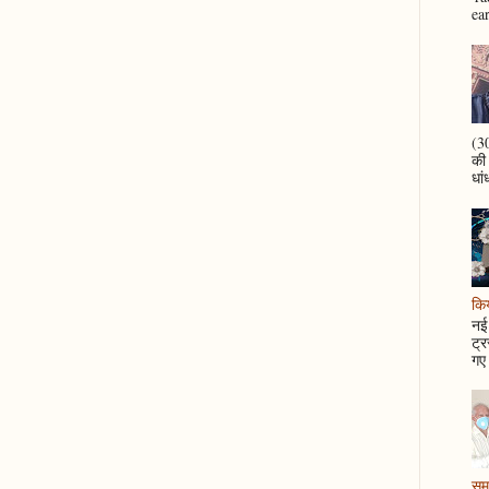
ea
(30
की
धां
कि
नई 
ट्र
गए 
समझ