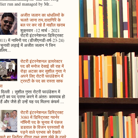
rlier run and managed by Mr...
अजीत जलान का धांधलियों के
चलते जाना तय,दादागिरि के
बल पर कर रहे है माहौल खराब
शुक्रवार -12 मार्च - 2021
रोटरी इंटरनेशनल डिस्ट्रिक्ट
11) में नामिनी पद (डीजीएनडी-वर्ष-23-24)
 चुनावी लड़ाई में अजीत जलान ने जिन
धलिय...
रोटरी इंटरनेशनल डायरेक्टर
पद की मनोज देसाई की राह में
रोड़ा अटका कर सुशील गुप्ता ने
अपने लिए रोटरी फाउंडेशन में
ट्रस्टी के पद का रास्ता साफ
या
दिल्ली । सुशील गुप्ता रोटरी फाउंडेशन में
स्टी का पद प्राप्त करने में अंततः कामयाब हो
हैं और जैसे ही उन्हें यह पद मिलना कंफर्म ...
रोटरी इंटरनेशनल डिस्ट्रिक्ट
3080 में डिस्ट्रिक्ट गवर्नर
नॉमिनी पद के चुनाव में पंकज
डडवाल के विजन प्रस्तावों से
पड़ने वाले प्रभाव को देखते/
ते हुए जितेंद्र ढींगरा तथा सत्ता खेमे के दूसरे