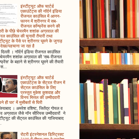
इंस्टीट्यूट ऑफ चार्टर्ड
एकाउंटेंट्स की नॉर्दर्न इंडिया
रीजनल काउंसिल में आनन-
फानन में श्रीनगर में सब-
रीजनल कॉन्फ्रेंस करने की
ारी के पीछे चेयरमैन शशांक अग्रवाल की
ट्रल काउंसिल की चुनावी तैयारी तथा
्टीट्यूट के पैसे पर श्रीनगर घूमने के जुगाड़
देखा/पहचाना जा रहा है
दिल्ली । नॉर्दर्न इंडिया रीजनल काउंसिल
 चेयरमैन शशांक अग्रवाल की 'सब-रीजनल
्फ्रेंस' के बहाने से श्रीनगर घूमने की तैयारी
स...
इंस्टीट्यूट ऑफ चार्टर्ड
एकाउंटेंट्स के सेंट्रल रीजन में
सेंट्रल काउंसिल के लिए
प्रस्तुत मुकेश कुशवाह और
विनय मित्तल की उम्मीदवारी
ने ही घर' में मुसीबतों से घिरी
ियाबाद । अमरेश वशिष्ट, जितेंद्र गोयल व
ुव अग्रवाल जैसे नॉन सीरियस उम्मीदवारों ने
्टीट्यूट की सेंट्रल काउंसिल की गाजियाबाद
..
रोटरी इंटरनेशनल डिस्ट्रिक्ट