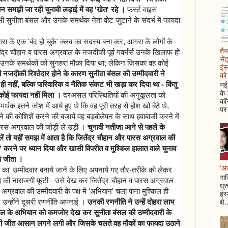
 समझी जा रही चुनावी लड़ाई में वह 'खेत' रहे ।
फर्स्ट वाइस
 भी सुनीता बंसल और उनके समर्थक नेता वोट जुटाने के संदर्भ में फायदा
ा के एक 'बंद हो चुके' क्लब का सदस्य बना कर, आगरा के लोगों के
तैय
द्र चौहान व पारस अग्रवाल के नजदीकी पूर्व गवर्नर्स उनके खिलाफ हो
सें
 उनके समर्थकों को सुनहरा मौका दिया था; लेकिन जिसका वह कोई
इंस
नजदीकी रिश्तेदार होने के कारण सुनीता बंसल की उम्मीदवारी ने
को 
नई 
ी नहीं, बल्कि पारिवारिक व नैतिक संकट भी खड़ा कर दिया था - किंतु
के
कोई फायदा नहीं मिला ।
दरअसल परिस्थितियों की अनुकूलता को
कॉन
मर्थक इतने जोश में आये हुए थे कि वह पूरी तरह से होश खो बैठे थे,
पर 
 की कोशिशें करने की बजाये वह बड़बोलेपन के साथ हवाबाजी करने में
व पारस अग्रवाल की जोड़ी ले उड़ी ।
चुनावी नतीजा आने से पहले के
ं तो यहीं समझ में आता है कि जितेंद्र चौहान और पारस अग्रवाल की
ज' करने पर ध्यान दिया और खासी विपरीत व मुश्किल हालात वाले चुनाव
से जीता ।
'अप
 का' उम्मीदवार बनाये जाने के लिए अपनाये गए तौर-तरीके को लेकर
गाज
ह की नाराजगी फूटी - उसे देख कर जितेंद्र चौहान व पारस अग्रवाल
ध्र
अग्रवाल की उम्मीदवारी के पक्ष में 'अभियान' चला पाना मुश्किल ही
इंस
क्षे.
 उन्होंने दूसरी रणनीति अपनाई ।
उनकी रणनीति ने उन्हें दोहरा लाभ
रवाल के अभियान को कमजोर देख कर सुनीता बंसल की उम्मीदवारी के
पनी जीत आसान लगने लगी और जिसके चलते वह मौकों का फायदा उठाने