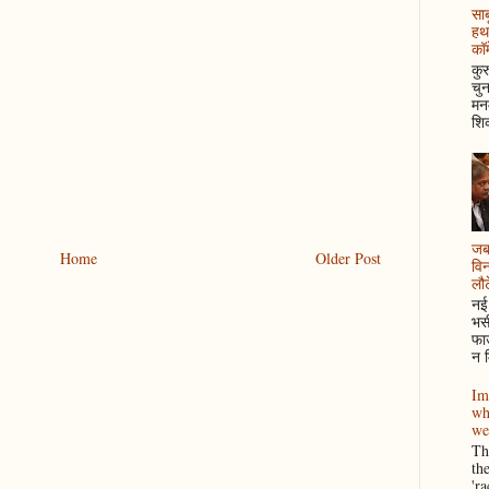
साब
हथ
कॉम
कुर
चुन
मनम
शिक
जब 
Home
Older Post
विन
लौटे
नई 
भसी
फाउ
न म
Im
wh
we
Thi
th
'r