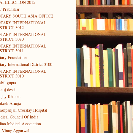
AI ELECTION 2015
T Prabhakar
TARY SOUTH ASIA OFFICE
OTARY INTERNATIONAL
STRICT 3012
OTARY INTERNATIONAL
STRICT 3080
OTARY INTERNATIONAL
STRICT 3011
tary Foundation
tary International District 3100
OTARY INTERNATIONAL
STRICT 3010
shil gupta
noj desai
njay Khanna
kesh Arneja
nshpanjali Crosslay Hospital
dical Council Of India
dian Medical Association
. Vinay Aggarwal