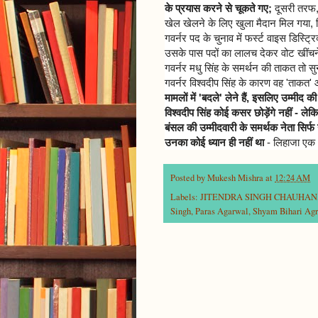
के प्रयास करने से चूकते गए;
दूसरी तरफ, 
खेल खेलने के लिए खुला मैदान मिल गया, जि
गवर्नर पद के चुनाव में फर्स्ट वाइस डिस्ट्र
उसके पास पदों का लालच देकर वोट खींचने क
गवर्नर मधु सिंह के समर्थन की ताकत तो सुन
गवर्नर विश्वदीप सिंह के कारण वह 'ताक
मामलों में 'बदले' लेने हैं, इसलिए उम्मीद क
विश्वदीप सिंह कोई कसर छोड़ेंगे नहीं - ल
बंसल की उम्मीदवारी के समर्थक नेता सिर्फ
उनका कोई ध्यान ही नहीं था
- लिहाजा एक आ
Posted by
Mukesh Mishra
at
12:24 AM
Labels:
JITENDRA SINGH CHAUHAN
Singh
,
Paras Agarwal
,
Shyam Bihari Ag