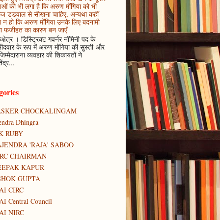
ाओं को भी लगा है कि अरुण मोंगिया को भी
कज डडवाल से सीखना चाहिए, अन्यथा कहीं
 न हो कि अरुण मोंगिया उनके लिए बदनामी
ा फजीहत का कारण बन जाएँ
ुक्षेत्र । डिस्ट्रिक्ट गवर्नर नॉमिनी पद के
मीदवार के रूप में अरुण मोंगिया की सुस्ती और
जिम्मेदाराना व्यवहार की शिकायतों ने
ेंद्र...
gories
ASKER CHOCKALINGAM
tendra Dhingra
K RUBY
JENDRA 'RAJA' SABOO
IRC CHAIRMAN
EEPAK KAPUR
SHOK GUPTA
AI CIRC
AI Central Council
AI NIRC