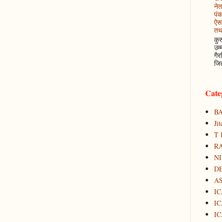
नेत
पं
ऐसा
तथ
कुर
उम्
गैर
जित
Cate
B
Ji
T 
RA
N
D
A
IC
IC
IC