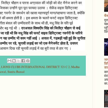
जितेंद्र चौहान व पारस अग्रवाल की जोड़ी को वोट मैनेज करने का
सका उन्होंने पूरा पूरा फायदा उठाया । सेकेंड वाइस डिस्ट्रिक्ट
िक्ट गवर्नर के समर्थन को खासा महत्त्वपूर्ण माना/पहचाना जाता है, क्योंकि
फँस
ी क्षमता होती है । इस क्षमता के चलते फर्स्ट वाइस डिस्ट्रिक्ट
मुर
ीता बंसल की उम्मीदवारी के साथ थी ही, मधु सिंह के पति पूर्व
खबर
पहु
त' और बढ़ गई थी ।
दरअसल विश्वदीप सिंह को जितेंद्र चौहान से कई
डिस
ी जा रही थी कि मधु सिंह की फर्स्ट वाइस डिस्ट्रिक्ट गवर्नरी के जरिये
ेकिन यह उम्मीद भी काम नहीं आई । असल में, गड़बड़ी यही हुई कि सुनीता
 उम्मीद पर रहे, चुनावी लड़ाई का जो एक मैनेजमेंट होता है, उसपर
सान दिख रही चुनावी लड़ाई में वह बुरी तरह से हार गए ।
जान
डिस
डाल
,
LIONS CLUBS INTERNATIONAL DISTRICT 321 C 2
,
Madhu
कान
rawal
,
Sunita Bansal
वं
अपन
का.