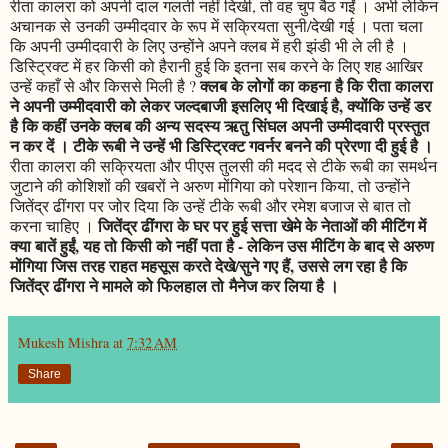
रीता कालरा को अपनी दाल गलती नहीं दिखी, तो वह चुप बैठ गईं । अभी लेकिन
अचानक से उनकी उम्मीदवार के रूप में सक्रियता सुनी/देखी गई । पता चला
कि अपनी उम्मीदवारी के लिए उन्होंने अपने क्लब में हरी झंडी भी ले ली है ।
डिस्ट्रिक्ट में हर किसी को हैरानी हुई कि इतना सब करने के लिए शह आखिर
क्लब के लोगों का कहना है कि रीता कालरा
उन्हें कहाँ से और किससे मिली है ?
ने अपनी उम्मीदवारी को लेकर जल्दबाजी इसलिए भी दिखाई है, क्योंकि उन्हें डर
है कि कहीं उनके क्लब की अन्य सदस्य ऋतु सिंघल अपनी उम्मीदवारी प्रस्तुत
न कर दें । टीके रूबी ने उन्हें भी डिस्ट्रिक्ट गवर्नर बनने की प्रेरणा दी हुई है ।
रीता कालरा की सक्रियता और पीएस तुलसी की मदद से टीके रूबी का समर्थन
जुटाने की कोशिशों की खबरों ने अरुण मोंगिया को परेशान किया, तो उन्होंने
जितेंद्र ढींगरा पर जोर दिया कि उन्हें टीके रूबी और रमेश बजाज से बात तो
जितेंद्र ढींगरा के घर पर हुई सत्ता खेमे के नेताओं की मीटिंग में
करना चाहिए ।
क्या बातें हुईं, यह तो किसी को नहीं पता है - लेकिन उस मीटिंग के बाद से अरुण
मोंगिया जिस तरह राहत महसूस करते देखे/सुने गए हैं, उससे लग रहा है कि
जितेंद्र ढींगरा ने मामले को फिलहाल तो मैनेज कर लिया है ।
Mukesh Mishra
at
7:32 AM
Share