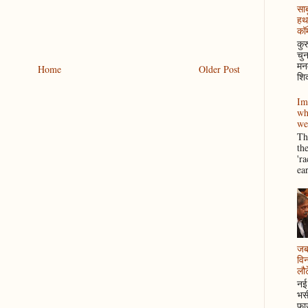
साब
हथ
कॉम
कुर
चुन
मनम
Home
Older Post
शिक
Im
wh
we
Thi
th
'r
ea
जब 
विन
लौटे
नई 
भसी
फाउ