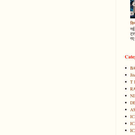
कि
नई 
ट्र
गए 
Cate
B
Ji
T 
RA
N
D
A
IC
IC
IC