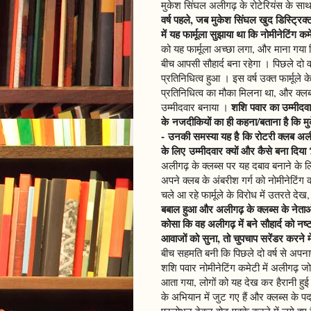
मुकेश सिंघल अलीगढ़ के रोटेरियंस के सा
वर्ष पहले, जब मुकेश सिंघल खुद डिस्ट्रिक
में यह फार्मूला सुझाया था कि नोमीनेटिंग कम
को यह फार्मूला अच्छा लगा, और माना गया कि
बीच आपसी सौहार्द बना रहेगा । पिछले दो व
प्रतिनिधित्व हुआ । इस वर्ष उक्त फार्मूले
प्रतिनिधित्व का मौका मिलना था, और क्लब
शशि पवार का उम्मीदव
उम्मीदवार बनाया ।
के नजदीकियों का ही कहना/बताना है कि मु
- उनकी समस्या यह है कि रोटरी क्लब अल
के लिए उम्मीदवार क्यों और कैसे बना दिया 
अलीगढ़ के क्लब्स पर यह दबाव बनाने के लि
अपने क्लब के अंबरीश गर्ग को नोमीनेटिंग 
चले आ रहे फार्मूले के विरोध में उतरते दे
बबाल हुआ और अलीगढ़ के क्लब्स के नेताओ
कोसा कि वह अलीगढ़ में बने सौहार्द को नष
आवाजों को सुना, तो चुपचाप सरेंडर करने 
बीच सहमति बनी कि पिछले दो वर्ष से अपना
शशि पवार नोमीनेटिंग कमेटी में अलीगढ़ ज
आता गया, लोगों को यह देख कर हैरानी हुई
के अभियान में जुट गए हैं और क्लब्स के पद
प्रलोभन देकर वोट पक्के करने में लगे हुए 