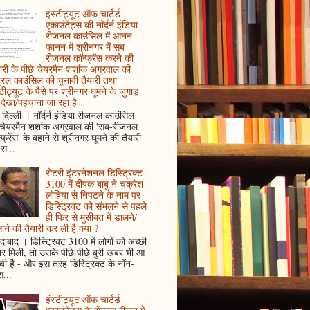
इंस्टीट्यूट ऑफ चार्टर्ड
एकाउंटेंट्स की नॉर्दर्न इंडिया
रीजनल काउंसिल में आनन-
फानन में श्रीनगर में सब-
रीजनल कॉन्फ्रेंस करने की
ारी के पीछे चेयरमैन शशांक अग्रवाल की
ट्रल काउंसिल की चुनावी तैयारी तथा
्टीट्यूट के पैसे पर श्रीनगर घूमने के जुगाड़
देखा/पहचाना जा रहा है
दिल्ली । नॉर्दर्न इंडिया रीजनल काउंसिल
 चेयरमैन शशांक अग्रवाल की 'सब-रीजनल
्फ्रेंस' के बहाने से श्रीनगर घूमने की तैयारी
स...
रोटरी इंटरनेशनल डिस्ट्रिक्ट
3100 में दीपक बाबु ने चक्रेश
लोहिया से निपटने के नाम पर
डिस्ट्रिक्ट को संभलने से पहले
ही फिर से मुसीबत में डालने/
ाने की तैयारी कर ली है क्या ?
ादाबाद । डिस्ट्रिक्ट 3100 में लोगों को अच्छी
 मिली, तो उसके पीछे पीछे बुरी खबर भी आ
ँची है - और इस तरह डिस्ट्रिक्ट के नॉन-
...
इंस्टीट्यूट ऑफ चार्टर्ड