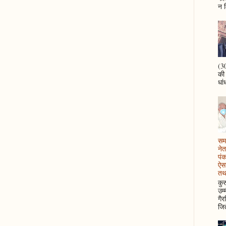
न म
(30
की
धां
समझ
नेत
पं
ऐसा
तथ
कुर
उम्
गैर
जित