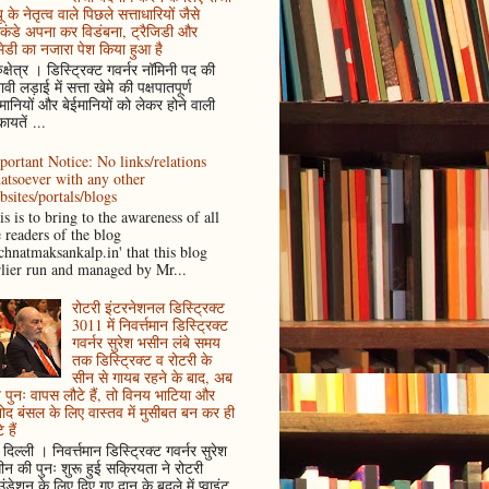
ू के नेतृत्व वाले पिछले सत्ताधारियों जैसे
कंडे अपना कर विडंबना, ट्रैजिडी और
ेडी का नजारा पेश किया हुआ है
ुक्षेत्र । डिस्ट्रिक्ट गवर्नर नॉमिनी पद की
ावी लड़ाई में सत्ता खेमे की पक्षपातपूर्ण
ानियों और बेईमानियों को लेकर होने वाली
ायतें ...
portant Notice: No links/relations
atsoever with any other
bsites/portals/blogs
s is to bring to the awareness of all
e readers of the blog
achnatmaksankalp.in' that this blog
rlier run and managed by Mr...
रोटरी इंटरनेशनल डिस्ट्रिक्ट
3011 में निवर्त्तमान डिस्ट्रिक्ट
गवर्नर सुरेश भसीन लंबे समय
तक डिस्ट्रिक्ट व रोटरी के
सीन से गायब रहने के बाद, अब
पुनः वापस लौटे हैं, तो विनय भाटिया और
ोद बंसल के लिए वास्तव में मुसीबत बन कर ही
 हैं
दिल्ली । निवर्त्तमान डिस्ट्रिक्ट गवर्नर सुरेश
न की पुनः शुरू हुई सक्रियता ने रोटरी
ंडेशन के लिए दिए गए दान के बदले में प्वाइंट