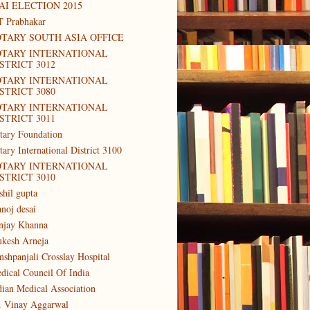
AI ELECTION 2015
T Prabhakar
TARY SOUTH ASIA OFFICE
OTARY INTERNATIONAL
STRICT 3012
OTARY INTERNATIONAL
STRICT 3080
OTARY INTERNATIONAL
STRICT 3011
tary Foundation
tary International District 3100
OTARY INTERNATIONAL
STRICT 3010
shil gupta
noj desai
njay Khanna
kesh Arneja
nshpanjali Crosslay Hospital
dical Council Of India
dian Medical Association
. Vinay Aggarwal