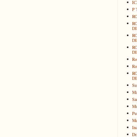
IC
P 
RO
R
DI
R
DI
R
DI
Ro
Ro
R
DI
Su
Ma
Sa
Mu
Pu
Me
In
Dr