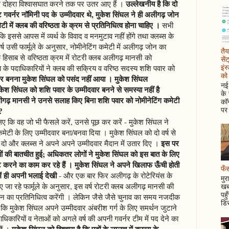
उल्लेखनीय है कि दो
थ दोहरा विश्वासघात करने तक पर उतर आए हैं ।
्ट गवर्नर नॉमिनी पद के उम्मीदवार थे, मुकेश सिंघल ने ही अलीगढ़ जोन
ेटी में क्लब की वरिष्ठता के क्रम से प्रतिनिधित्व होना चाहिए ।
सभी
 इससे आपस में व्यर्थ के विवाद व मनमुटाव नहीं होंगे तथा क्लब्स के
र्ष उसी फार्मूले के अनुसार, नोमीनेटिंग कमेटी में अलीगढ़ जोन का
तैय
 के हिसाब से वरिष्ठता क्रम में रोटरी क्लब अलीगढ़ मानसी को
सें
इंस
 के पदाधिकारियों ने क्लब की सक्रिय व वरिष्ठ सदस्य शशि पवार को
को 
ार बनना मुकेश सिंघल को पसंद नहीं आया । मुकेश सिंघल
नई 
केश सिंघल को शशि पवार के उम्मीदवार बनने से समस्या नहीं है
के
ीगढ़ मानसी ने उनसे सलाह किए बिना शशि पवार को नोमीनेटिंग कमेटी
कॉन
पर 
?
ए कि वह जो भी फैसले करें, उनसे पूछ कर करें - मुकेश सिंघल ने
कमेटी के लिए उम्मीदवार बना/बनवा दिया । मुकेश सिंघल को दो वर्ष से
इस पर
ख, दो और क्लब्स ने अपने अपने उम्मीदवार मैदान में उतार दिए ।
ं की बातचीत हुई; अधिकतर लोगों ने मुकेश सिंघल को इस बात के लिए
्ट करने का काम कर रहे हैं । मुकेश सिंघल ने अपने खिलाफ ऊँची होती
फँस
में ही अपनी भलाई देखी
- और एक बार फिर अलीगढ़ के रोटेरियंस के
मुर
ए जा रहे फार्मूले के अनुसार, इस वर्ष रोटरी क्लब अलीगढ़ मानसी की
खबर
पहु
ोन का प्रतिनिधित्व करेंगी । लेकिन जैसे जैसे चुनाव का समय नजदीक
डिस
 कि मुकेश सिंघल अपने उम्मीदवार अंबरीश गर्ग के लिए समर्थन जुटाने
ाधिकारियों व नेताओं को अगले वर्ष की अपनी गवर्नर टीम में पद देने का
मुकेश सिंघल को विश्वास है कि पदों के लालच में क्लब्स के
हैं ।