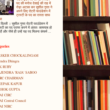
पद की मनोज देसाई की राह में
रोड़ा अटका कर सुशील गुप्ता ने
अपने लिए रोटरी फाउंडेशन में
ट्रस्टी के पद का रास्ता साफ
या
दिल्ली । सुशील गुप्ता रोटरी फाउंडेशन में
स्टी का पद प्राप्त करने में अंततः कामयाब हो
हैं और जैसे ही उन्हें यह पद मिलना कंफर्म ...
gories
ASKER CHOCKALINGAM
tendra Dhingra
K RUBY
JENDRA 'RAJA' SABOO
IRC CHAIRMAN
EEPAK KAPUR
SHOK GUPTA
AI CIRC
AI Central Council
AI NIRC