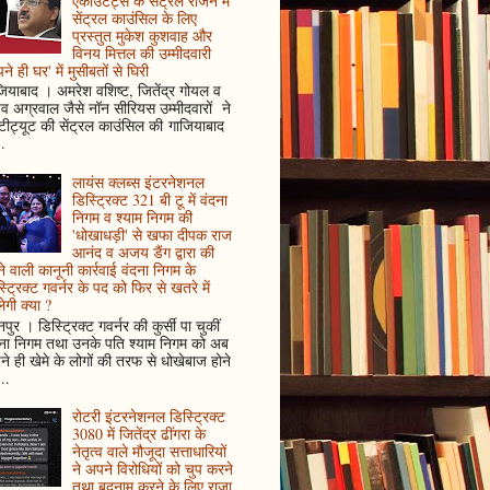
एकाउंटेंट्स के सेंट्रल रीजन में
सेंट्रल काउंसिल के लिए
प्रस्तुत मुकेश कुशवाह और
विनय मित्तल की उम्मीदवारी
ने ही घर' में मुसीबतों से घिरी
ियाबाद । अमरेश वशिष्ट, जितेंद्र गोयल व
ुव अग्रवाल जैसे नॉन सीरियस उम्मीदवारों ने
्टीट्यूट की सेंट्रल काउंसिल की गाजियाबाद
..
लायंस क्लब्स इंटरनेशनल
डिस्ट्रिक्ट 321 बी टू में वंदना
निगम व श्याम निगम की
'धोखाधड़ी' से खफा दीपक राज
आनंद व अजय डैंग द्वारा की
े वाली कानूनी कार्रवाई वंदना निगम के
्ट्रिक्ट गवर्नर के पद को फिर से खतरे में
ेगी क्या ?
पुर । डिस्ट्रिक्ट गवर्नर की कुर्सी पा चुकीं
दना निगम तथा उनके पति श्याम निगम को अब
े ही खेमे के लोगों की तरफ से धोखेबाज होने
..
रोटरी इंटरनेशनल डिस्ट्रिक्ट
3080 में जितेंद्र ढींगरा के
नेतृत्व वाले मौजूदा सत्ताधारियों
ने अपने विरोधियों को चुप करने
तथा बदनाम करने के लिए राजा