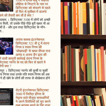
3100 में दीपक बाबु ने चक्रेश
लोहिया से निपटने के नाम पर
डिस्ट्रिक्ट को संभलने से पहले
ही फिर से मुसीबत में डालने/
ाने की तैयारी कर ली है क्या ?
ादाबाद । डिस्ट्रिक्ट 3100 में लोगों को अच्छी
 मिली, तो उसके पीछे पीछे बुरी खबर भी आ
ँची है - और इस तरह डिस्ट्रिक्ट के नॉन-
...
लायंस क्लब्स इंटरनेशनल
डिस्ट्रिक्ट 321 बी टू में वंदना
निगम व श्याम निगम की
'धोखाधड़ी' से खफा दीपक राज
आनंद व अजय डैंग द्वारा की
े वाली कानूनी कार्रवाई वंदना निगम के
्ट्रिक्ट गवर्नर के पद को फिर से खतरे में
ेगी क्या ?
पुर । डिस्ट्रिक्ट गवर्नर की कुर्सी पा चुकीं
दना निगम तथा उनके पति श्याम निगम को अब
े ही खेमे के लोगों की तरफ से धोखेबाज होने
..
रोटरी इंटरनेशनल डिस्ट्रिक्ट
3080 में जितेंद्र ढींगरा के
नेतृत्व वाले मौजूदा सत्ताधारियों
ने अपने विरोधियों को चुप करने
तथा बदनाम करने के लिए राजा