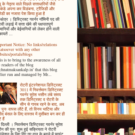
ू के नेतृत्व वाले पिछले सत्ताधारियों जैसे
कंडे अपना कर विडंबना, ट्रैजिडी और
ेडी का नजारा पेश किया हुआ है
ुक्षेत्र । डिस्ट्रिक्ट गवर्नर नॉमिनी पद की
ावी लड़ाई में सत्ता खेमे की पक्षपातपूर्ण
ानियों और बेईमानियों को लेकर होने वाली
ायतें ...
portant Notice: No links/relations
atsoever with any other
bsites/portals/blogs
s is to bring to the awareness of all
e readers of the blog
achnatmaksankalp.in' that this blog
rlier run and managed by Mr...
रोटरी इंटरनेशनल डिस्ट्रिक्ट
3011 में निवर्त्तमान डिस्ट्रिक्ट
गवर्नर सुरेश भसीन लंबे समय
तक डिस्ट्रिक्ट व रोटरी के
सीन से गायब रहने के बाद, अब
पुनः वापस लौटे हैं, तो विनय भाटिया और
ोद बंसल के लिए वास्तव में मुसीबत बन कर ही
 हैं
दिल्ली । निवर्त्तमान डिस्ट्रिक्ट गवर्नर सुरेश
न की पुनः शुरू हुई सक्रियता ने रोटरी
ंडेशन के लिए दिए गए दान के बदले में प्वाइंट