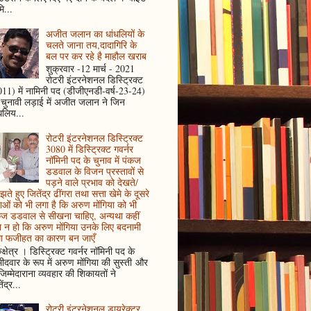
ि...
अजीत जलान का धांधलियों के
चलते जाना तय,दादागिरि के
बल पर कर रहे है माहौल खराब
शुक्रवार -12 मार्च - 2021
रोटरी इंटरनेशनल डिस्ट्रिक्ट
11) में नामिनी पद (डीजीएनडी-वर्ष-23-24)
 चुनावी लड़ाई में अजीत जलान ने जिन
धलिय...
रोटरी इंटरनेशनल डिस्ट्रिक्ट
3080 में डिस्ट्रिक्ट गवर्नर
नॉमिनी पद के चुनाव में पंकज
डडवाल के विजन प्रस्तावों से
पड़ने वाले प्रभाव को देखते/
ते हुए जितेंद्र ढींगरा तथा सत्ता खेमे के दूसरे
ाओं को भी लगा है कि अरुण मोंगिया को भी
कज डडवाल से सीखना चाहिए, अन्यथा कहीं
 न हो कि अरुण मोंगिया उनके लिए बदनामी
ा फजीहत का कारण बन जाएँ
ुक्षेत्र । डिस्ट्रिक्ट गवर्नर नॉमिनी पद के
मीदवार के रूप में अरुण मोंगिया की सुस्ती और
जिम्मेदाराना व्यवहार की शिकायतों ने
ेंद्र...
रोटरी इंटरनेशनल डायरेक्टर