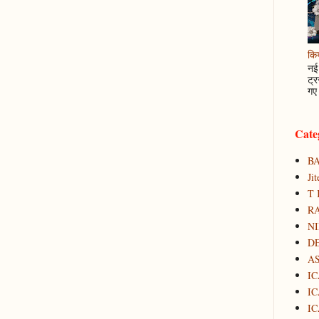
कि
नई 
ट्र
गए 
Cate
B
Ji
T 
RA
N
D
A
IC
IC
IC