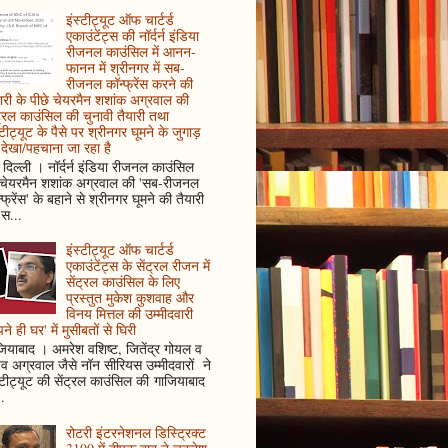
इंस्टीट्यूट ऑफ चार्टर्ड
एकाउंटेंट्स की नॉर्दर्न इंडिया
रीजनल काउंसिल में आनन-
फानन में श्रीनगर में सब-
रीजनल कॉन्फ्रेंस करने की
ारी के पीछे चेयरमैन शशांक अग्रवाल की
ट्रल काउंसिल की चुनावी तैयारी तथा
्टीट्यूट के पैसे पर श्रीनगर घूमने के जुगाड़
देखा/पहचाना जा रहा है
दिल्ली । नॉर्दर्न इंडिया रीजनल काउंसिल
 चेयरमैन शशांक अग्रवाल की 'सब-रीजनल
्फ्रेंस' के बहाने से श्रीनगर घूमने की तैयारी
स...
इंस्टीट्यूट ऑफ चार्टर्ड
एकाउंटेंट्स के सेंट्रल रीजन में
सेंट्रल काउंसिल के लिए
प्रस्तुत मुकेश कुशवाह और
विनय मित्तल की उम्मीदवारी
ने ही घर' में मुसीबतों से घिरी
ियाबाद । अमरेश वशिष्ट, जितेंद्र गोयल व
ुव अग्रवाल जैसे नॉन सीरियस उम्मीदवारों ने
्टीट्यूट की सेंट्रल काउंसिल की गाजियाबाद
..
रोटरी इंटरनेशनल डिस्ट्रिक्ट