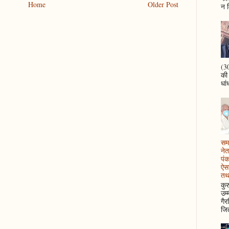
Home
Older Post
न म
(30
की
धां
समझ
नेत
पं
ऐसा
तथ
कुर
उम्
गैर
जित