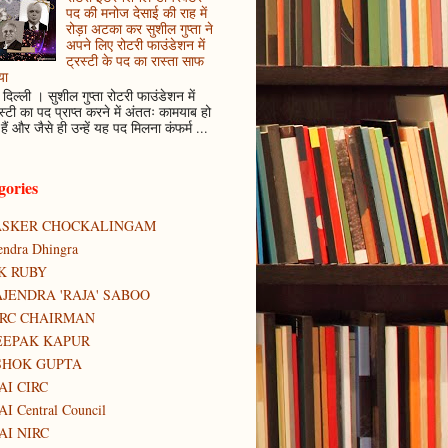
पद की मनोज देसाई की राह में
रोड़ा अटका कर सुशील गुप्ता ने
अपने लिए रोटरी फाउंडेशन में
ट्रस्टी के पद का रास्ता साफ
या
दिल्ली । सुशील गुप्ता रोटरी फाउंडेशन में
स्टी का पद प्राप्त करने में अंततः कामयाब हो
हैं और जैसे ही उन्हें यह पद मिलना कंफर्म ...
gories
ASKER CHOCKALINGAM
tendra Dhingra
K RUBY
JENDRA 'RAJA' SABOO
IRC CHAIRMAN
EEPAK KAPUR
SHOK GUPTA
AI CIRC
AI Central Council
AI NIRC