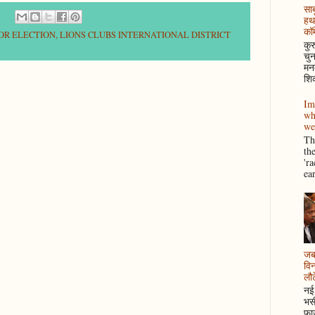
साब
हथ
कॉम
NOR ELECTION
,
LIONS CLUBS INTERNATIONAL DISTRICT
कुर
चुन
मनम
शिक
Im
wh
we
Thi
th
'r
ea
जब 
विन
लौटे
नई 
भसी
फाउ