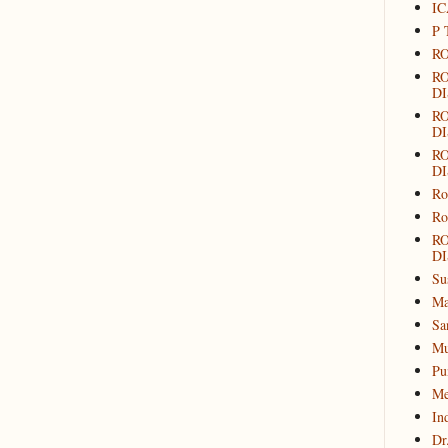
IC
P 
RO
R
DI
R
DI
R
DI
Ro
Ro
R
DI
Su
Ma
Sa
Mu
Pu
Me
In
Dr