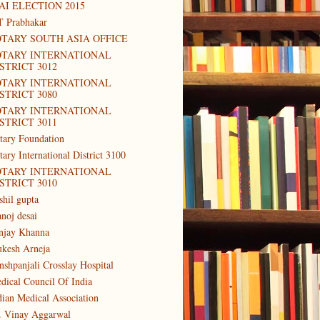
AI ELECTION 2015
T Prabhakar
TARY SOUTH ASIA OFFICE
OTARY INTERNATIONAL
STRICT 3012
OTARY INTERNATIONAL
STRICT 3080
OTARY INTERNATIONAL
STRICT 3011
tary Foundation
tary International District 3100
OTARY INTERNATIONAL
STRICT 3010
shil gupta
noj desai
njay Khanna
kesh Arneja
nshpanjali Crosslay Hospital
dical Council Of India
dian Medical Association
. Vinay Aggarwal